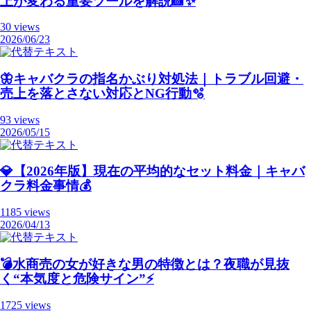
上が変わる重要ツールを解説📸✨
30 views
2026/06/23
🦋キャバクラの指名かぶり対処法｜トラブル回避・
売上を落とさない対応とNG行動🫧
93 views
2026/05/15
💎【2026年版】現在の平均的なセット料金｜キャバ
クラ料金事情💰
1185 views
2026/04/13
💣️水商売の女が好きな男の特徴とは？夜職が見抜
く“本気度と危険サイン”⚡️
1725 views