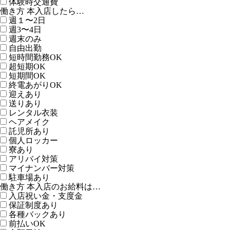
体験時交通費
働き方 本入店したら…
週１〜2日
週3〜4日
週末のみ
自由出勤
短時間勤務OK
超短期OK
短期間OK
終電あがりOK
迎えあり
送りあり
レンタル衣装
ヘアメイク
託児所あり
個人ロッカー
寮あり
アリバイ対策
マイナンバー対策
駐車場あり
働き方 本入店のお給料は…
入店祝い金・支度金
保証制度あり
各種バックあり
前払いOK