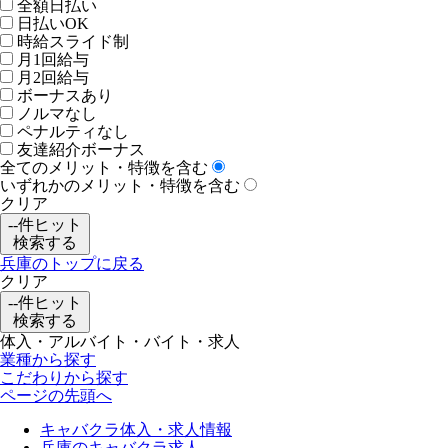
全額日払い
日払いOK
時給スライド制
月1回給与
月2回給与
ボーナスあり
ノルマなし
ペナルティなし
友達紹介ボーナス
全てのメリット・特徴を含む
いずれかのメリット・特徴を含む
クリア
--
件ヒット
検索する
兵庫のトップに戻る
クリア
--
件ヒット
検索する
体入・アルバイト・バイト・求人
業種から探す
こだわりから探す
ページの先頭へ
キャバクラ体入・求人情報
兵庫のキャバクラ求人