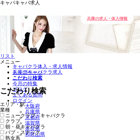
キャバキャバ求人
兵庫の求人・体入情報
0
キープ
リスト
メニュー
キャバクラ体入・求人情報
兵庫のキャバクラ求人
トップページ
こだわり検索
こだわり検索
今月の特集
ブログ
こだわり検索
よくある質問
ログイン
エリア・駅
大阪府
業種
兵庫県
ニュークラブ・キャバクラ
京都府
クラブ
滋賀県
朝・昼キャバクラ
奈良県
パブ・スナック
和歌山県
熟女系