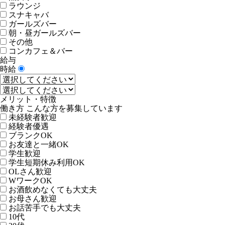
ラウンジ
スナキャバ
ガールズバー
朝・昼ガールズバー
その他
コンカフェ＆バー
給与
時給
メリット・特徴
働き方 こんな方を募集しています
未経験者歓迎
経験者優遇
ブランクOK
お友達と一緒OK
学生歓迎
学生短期休み利用OK
OLさん歓迎
WワークOK
お酒飲めなくても大丈夫
お母さん歓迎
お話苦手でも大丈夫
10代