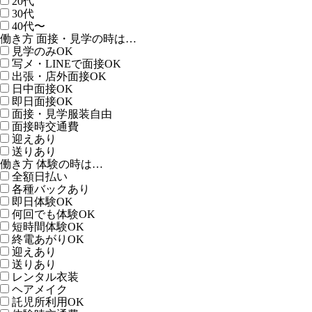
20代
30代
40代〜
働き方 面接・見学の時は…
見学のみOK
写メ・LINEで面接OK
出張・店外面接OK
日中面接OK
即日面接OK
面接・見学服装自由
面接時交通費
迎えあり
送りあり
働き方 体験の時は…
全額日払い
各種バックあり
即日体験OK
何回でも体験OK
短時間体験OK
終電あがりOK
迎えあり
送りあり
レンタル衣装
ヘアメイク
託児所利用OK