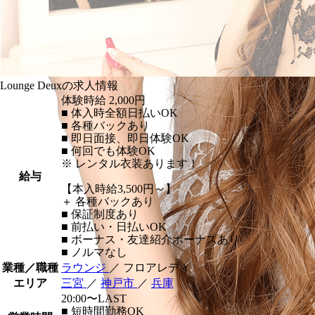
Lounge Deuxの求人情報
体験時給
2,000円
■ 体入時全額日払いOK
■ 各種バックあり
■ 即日面接、即日体験OK
■ 何回でも体験OK
※ レンタル衣装あります！
給与
【本入時給3,500円～】
＋ 各種バックあり
■ 保証制度あり
■ 前払い・日払いOK
■ ボーナス・友達紹介ボーナスあり
■ ノルマなし
業種／職種
ラウンジ
／ フロアレディ
エリア
三宮
／
神戸市
／
兵庫
20:00〜LAST
■ 短時間勤務OK