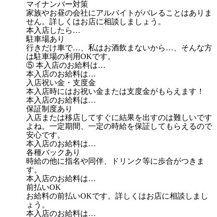
マイナンバー対策
家族やお昼の会社にアルバイトがバレることはありま
せん。詳しくはお店に相談しましょう。
本入店したら…
駐車場あり
行きだけ車で…、私はお酒飲まないから…、そんな方
は駐車場の利用OKです。
⑤ 本入店のお給料は…
本入店のお給料は…
入店祝い金・支度金
本入店時にはお祝い金または支度金がもらえます！
本入店のお給料は…
保証制度あり
入店または移店してすぐに結果を出すのは難しいです
よね。一定期間、一定の時給を保証してもらえるので
安心です。
本入店のお給料は…
各種バックあり
時給の他に指名や同伴、ドリンク等に歩合がつきま
す。
本入店のお給料は…
前払いOK
お給料の前払いOKです。詳しくはお店に相談しまし
ょう。
本入店のお給料は…