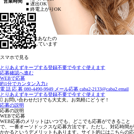
営業時間
■ 遅出OK
■ 終電上がりOK
キャバキャバ
はあなたの
Ⓡ
体験入店を応援しています
スマホで見る
とりあえずキープする
登録不要で今すぐ使えます
応募確認へ進む
WEBで応募
約1分でカンタン入力♪
電
話
応
募
080-4490-9949
メール応募
caba2-2133@caba2.email
とりあえずキープする
登録不要で今すぐ使えます
お問い合わせだけでも大丈夫。お気軽にどうぞ！
応募の説明
応募の説明
WEBで応募
WEB応募のメリットはいつでも、どこでも応募ができること
で、一番オーソドックスな応募方法です。ただし、対応時間が
かかるというデメリットもあります。サイト的にはこちらの応