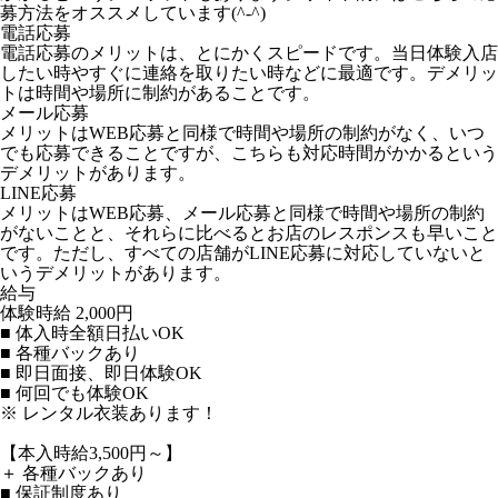
募方法をオススメしています(^-^)
電話応募
電話応募のメリットは、とにかくスピードです。当日体験入店
したい時やすぐに連絡を取りたい時などに最適です。デメリッ
トは時間や場所に制約があることです。
メール応募
メリットはWEB応募と同様で時間や場所の制約がなく、いつ
でも応募できることですが、こちらも対応時間がかかるという
デメリットがあります。
LINE応募
メリットはWEB応募、メール応募と同様で時間や場所の制約
がないことと、それらに比べるとお店のレスポンスも早いこと
です。ただし、すべての店舗がLINE応募に対応していないと
いうデメリットがあります。
給与
体験時給
2,000円
■ 体入時全額日払いOK
■ 各種バックあり
■ 即日面接、即日体験OK
■ 何回でも体験OK
※ レンタル衣装あります！
【本入時給3,500円～】
＋ 各種バックあり
■ 保証制度あり