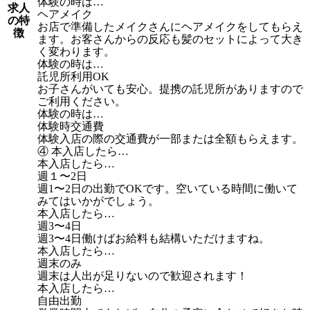
体験の時は…
求人
ヘアメイク
の特
お店で準備したメイクさんにヘアメイクをしてもらえ
徴
ます。お客さんからの反応も髪のセットによって大き
く変わります。
体験の時は…
託児所利用OK
お子さんがいても安心。提携の託児所がありますので
ご利用ください。
体験の時は…
体験時交通費
体験入店の際の交通費が一部または全額もらえます。
④ 本入店したら…
本入店したら…
週１〜2日
週1〜2日の出勤でOKです。空いている時間に働いて
みてはいかがでしょう。
本入店したら…
週3〜4日
週3〜4日働けばお給料も結構いただけますね。
本入店したら…
週末のみ
週末は人出が足りないので歓迎されます！
本入店したら…
自由出勤