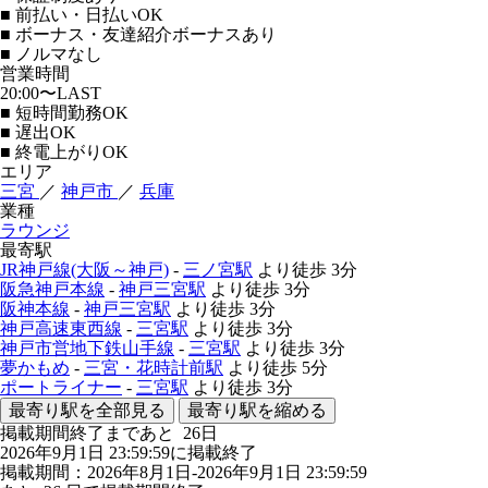
■ 前払い・日払いOK
■ ボーナス・友達紹介ボーナスあり
■ ノルマなし
営業時間
20:00〜LAST
■ 短時間勤務OK
■ 遅出OK
■ 終電上がりOK
エリア
三宮
／
神戸市
／
兵庫
業種
ラウンジ
最寄駅
JR神戸線(大阪～神戸)
-
三ノ宮駅
より徒歩
3分
阪急神戸本線
-
神戸三宮駅
より徒歩
3分
阪神本線
-
神戸三宮駅
より徒歩
3分
神戸高速東西線
-
三宮駅
より徒歩
3分
神戸市営地下鉄山手線
-
三宮駅
より徒歩
3分
夢かもめ
-
三宮・花時計前駅
より徒歩
5分
ポートライナー
-
三宮駅
より徒歩
3分
最寄り駅を全部見る
最寄り駅を縮める
掲載期間終了まであと
26
日
2026年9月1日 23:59:59に掲載終了
掲載期間：2026年8月1日-2026年9月1日 23:59:59