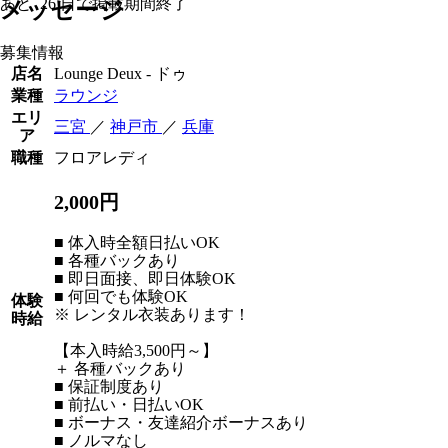
あと
26
日で掲載期間終了
メッセージ
募集情報
店名
Lounge Deux - ドゥ
業種
ラウンジ
エリ
三宮
／
神戸市
／
兵庫
ア
職種
フロアレディ
2,000円
■ 体入時全額日払いOK
■ 各種バックあり
■ 即日面接、即日体験OK
■ 何回でも体験OK
体験
※ レンタル衣装あります！
時給
【本入時給3,500円～】
＋ 各種バックあり
■ 保証制度あり
■ 前払い・日払いOK
■ ボーナス・友達紹介ボーナスあり
■ ノルマなし