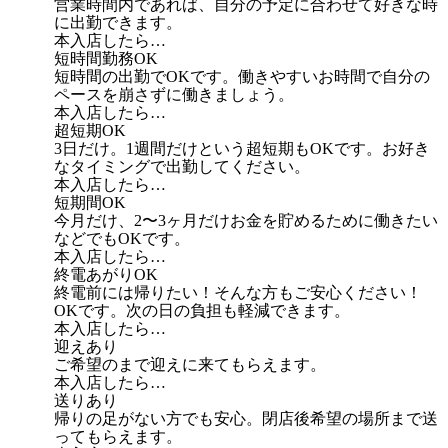
営業時間内であれば、自分の予定に合わせて好きな時
に出勤できます。
本入店したら…
短時間勤務OK
短時間の出勤でOKです。働きやすいお時間で自分の
ペースを崩さずに働きましょう。
本入店したら…
超短期OK
3日だけ。1週間だけという超短期もOKです。お好き
なタイミングで出勤してください。
本入店したら…
短期間OK
今月だけ、2〜3ヶ月だけお金を貯めるために働きたい
などでもOKです。
本入店したら…
終電あがりOK
終電前には帰りたい！そんな方もご安心ください！
OKです。次の日の負担も軽減できます。
本入店したら…
迎えあり
ご希望のまで迎えに来てもらえます。
本入店したら…
送りあり
帰りの足がない方でも安心。閉店後希望の場所まで送
ってもらえます。