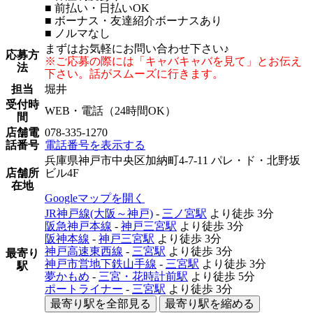
■ 前払い・日払いOK
■ ボーナス・友達紹介ボーナスあり
■ ノルマなし
まずはお気軽にお問い合わせ下さい♪
応募方
※ご応募の際には「キャバキャバを見て」とお伝え
法
下さい。話がスムーズに行きます。
担当
堀井
受付時
WEB・電話（24時間OK）
間
店舗電
078-335-1270
話番号
電話番号を表示する
兵庫県神戸市中央区加納町4-7-11 パレ・ド・北野坂
店舗所
ビル4F
在地
Googleマップを開く
JR神戸線(大阪～神戸)
-
三ノ宮駅
より徒歩
3分
阪急神戸本線
-
神戸三宮駅
より徒歩
3分
阪神本線
-
神戸三宮駅
より徒歩
3分
神戸高速東西線
-
三宮駅
より徒歩
3分
最寄り
神戸市営地下鉄山手線
-
三宮駅
より徒歩
3分
駅
夢かもめ
-
三宮・花時計前駅
より徒歩
5分
ポートライナー
-
三宮駅
より徒歩
3分
最寄り駅を全部見る
最寄り駅を縮める