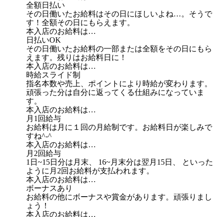
全額日払い
その日働いたお給料はその日にほしいよね…。そうで
す！全額その日にもらえます。
本入店のお給料は…
日払いOK
その日働いたお給料の一部または全額をその日にもら
えます。残りはお給料日に！
本入店のお給料は…
時給スライド制
指名本数や売上、ポイントにより時給が変わります。
頑張った分は自分に返ってくる仕組みになっていま
す。
本入店のお給料は…
月1回給与
お給料は月に１回の月給制です。お給料日が楽しみで
すね^-^
本入店のお給料は…
月2回給与
1日~15日分は月末、 16~月末分は翌月15日、 といった
ように月2回お給料が支払われます。
本入店のお給料は…
ボーナスあり
お給料の他にボーナスや賞金があります。頑張りまし
ょう！
本入店のお給料は…