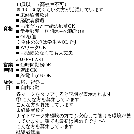
18歳以上（高校生不可）
※ 18～30歳くらいの方が活躍しています
■ 未経験者歓迎
■ 経験者優遇
■ お友だちと一緒の応募OK
資格
■ 学生歓迎、短期休みの勤務OK
■ OL歓迎
※全体の8割は学生やOLです
■ WワークOK
■ お酒飲めなくても大丈夫
20:00〜LAST
営業
■ 短時間勤務OK
時間
■ 遅出OK
■ 終電上がりOK
店休
日曜、祝祭日
日
■ 自由出勤
各マークをタップすると説明が表示されます
① こんな方を募集しています
こんな方を募集しています
未経験者歓迎
ナイトワーク未経験の方でも安心して働ける環境が整
っています。誰でも最初は初めてです ^-^
こんな方を募集しています
経験者優遇