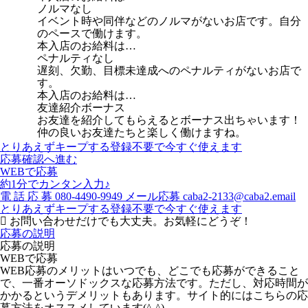
ノルマなし
イベント時や同伴などのノルマがないお店です。自分
のペースで働けます。
本入店のお給料は…
ペナルティなし
遅刻、欠勤、目標未達成へのペナルティがないお店で
す。
本入店のお給料は…
友達紹介ボーナス
お友達を紹介してもらえるとボーナス出ちゃいます！
仲の良いお友達たちと楽しく働けますね。
とりあえずキープする
登録不要で今すぐ使えます
応募確認へ進む
WEBで応募
約1分でカンタン入力♪
電
話
応
募
080-4490-9949
メール応募
caba2-2133@caba2.email
とりあえずキープする
登録不要で今すぐ使えます
お問い合わせだけでも大丈夫。お気軽にどうぞ！
応募の説明
応募の説明
WEBで応募
WEB応募のメリットはいつでも、どこでも応募ができること
で、一番オーソドックスな応募方法です。ただし、対応時間が
かかるというデメリットもあります。サイト的にはこちらの応
募方法をオススメしています(^-^)