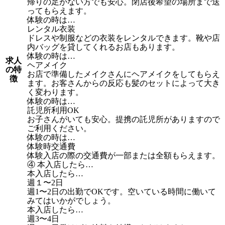
帰りの足がない方でも安心。閉店後希望の場所まで送
ってもらえます。
体験の時は…
レンタル衣装
ドレスや制服などの衣装をレンタルできます。靴や店
内バッグを貸してくれるお店もあります。
体験の時は…
求人
ヘアメイク
の特
お店で準備したメイクさんにヘアメイクをしてもらえ
徴
ます。お客さんからの反応も髪のセットによって大き
く変わります。
体験の時は…
託児所利用OK
お子さんがいても安心。提携の託児所がありますので
ご利用ください。
体験の時は…
体験時交通費
体験入店の際の交通費が一部または全額もらえます。
④ 本入店したら…
本入店したら…
週１〜2日
週1〜2日の出勤でOKです。空いている時間に働いて
みてはいかがでしょう。
本入店したら…
週3〜4日