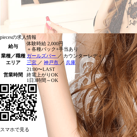
piecesの求人情報
体験時給
2,000円
給与
＋各種バック+手当あり
業種／職種
ガールズバー
／ カウンターレディ
エリア
三宮
／
神戸市
／
兵庫
21:00〜LAST
営業時間
終電上がりOK
1日3時間～OK
スマホで見る