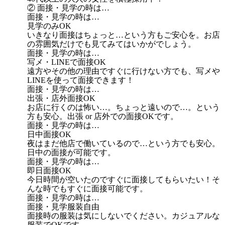
② 面接・見学の時は…
面接・見学の時は…
見学のみOK
いきなり面接はちょっと…という方もご安心を。お店
の雰囲気だけでも見てみてはいかがでしょう。
面接・見学の時は…
写メ・LINEで面接OK
遠方やその他の理由ですぐに行けない方でも、写メや
LINEを使って面接できます！
面接・見学の時は…
出張・店外面接OK
お店に行くのは怖い…。ちょっと遠いので…。という
方も安心。出張 or 店外での面接OKです。
面接・見学の時は…
日中面接OK
夜はまだ他店で働いているので…という方でも安心。
日中の面接が可能です。
面接・見学の時は…
即日面接OK
今日時間が空いたのですぐに面接してもらいたい！そ
んな時でもすぐに面接可能です。
面接・見学の時は…
面接・見学服装自由
面接時の服装は気にしないでください。カジュアルな
服装でOKです。