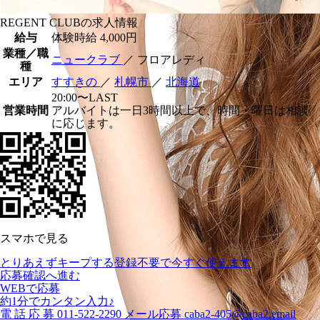
REGENT CLUBの求人情報
給与
体験時給
4,000円
業種／職
ニュークラブ
／ フロアレディ
種
エリア
すすきの
／
札幌市
／
北海道
20:00〜LAST
営業時間
アルバイトは一日3時間以上で、時間・曜日は相談
に応じます。
スマホで見る
とりあえずキープする
登録不要で今すぐ使えます
応募確認へ進む
WEBで応募
約1分でカンタン入力♪
電
話
応
募
011-522-2290
メール応募
caba2-405@caba2.email