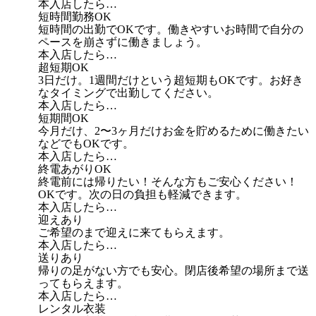
本入店したら…
短時間勤務OK
短時間の出勤でOKです。働きやすいお時間で自分の
ペースを崩さずに働きましょう。
本入店したら…
超短期OK
3日だけ。1週間だけという超短期もOKです。お好き
なタイミングで出勤してください。
本入店したら…
短期間OK
今月だけ、2〜3ヶ月だけお金を貯めるために働きたい
などでもOKです。
本入店したら…
終電あがりOK
終電前には帰りたい！そんな方もご安心ください！
OKです。次の日の負担も軽減できます。
本入店したら…
迎えあり
ご希望のまで迎えに来てもらえます。
本入店したら…
送りあり
帰りの足がない方でも安心。閉店後希望の場所まで送
ってもらえます。
本入店したら…
レンタル衣装