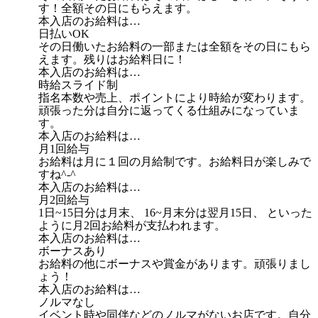
す！全額その日にもらえます。
本入店のお給料は…
日払いOK
その日働いたお給料の一部または全額をその日にもら
えます。残りはお給料日に！
本入店のお給料は…
時給スライド制
指名本数や売上、ポイントにより時給が変わります。
頑張った分は自分に返ってくる仕組みになっていま
す。
本入店のお給料は…
月1回給与
お給料は月に１回の月給制です。お給料日が楽しみで
すね^-^
本入店のお給料は…
月2回給与
1日~15日分は月末、 16~月末分は翌月15日、 といった
ように月2回お給料が支払われます。
本入店のお給料は…
ボーナスあり
お給料の他にボーナスや賞金があります。頑張りまし
ょう！
本入店のお給料は…
ノルマなし
イベント時や同伴などのノルマがないお店です。自分