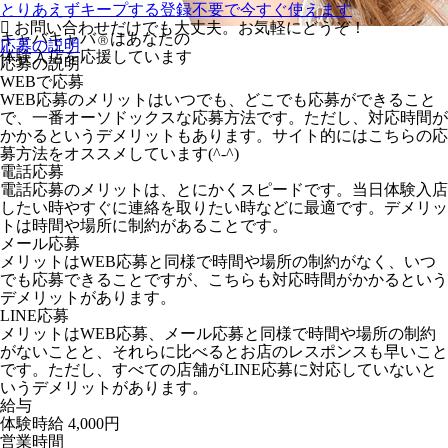
とりあえずキープする
登録不要で今すぐ使えます
お問い合わせだけでも大丈夫。お気軽にどうぞ！
キャバキャバ
はあなたの
Ⓡ
応募の説明
体験入店を応援しています
応募の説明
WEBで応募
WEB応募のメリットはいつでも、どこでも応募ができること
で、一番オーソドックスな応募方法です。ただし、対応時間が
かかるというデメリットもあります。サイト的にはこちらの応
募方法をオススメしています(^-^)
電話応募
電話応募のメリットは、とにかくスピードです。当日体験入店
したい時やすぐに連絡を取りたい時などに最適です。デメリッ
トは時間や場所に制約があることです。
メール応募
メリットはWEB応募と同様で時間や場所の制約がなく、いつ
でも応募できることですが、こちらも対応時間がかかるという
デメリットがあります。
LINE応募
メリットはWEB応募、メール応募と同様で時間や場所の制約
がないことと、それらに比べるとお店のレスポンスも早いこと
です。ただし、すべての店舗がLINE応募に対応していないと
いうデメリットがあります。
給与
体験時給
4,000円
営業時間