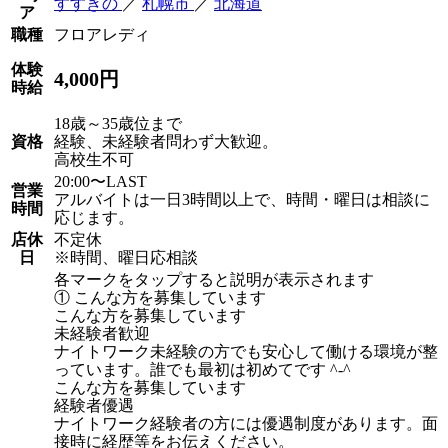
すすきの
／
札幌市
／
北海道
ア
職種
フロアレディ
体験
4,000円
時給
18歳～35歳位まで
資格
経験、未経験者問わず大歓迎。
高校生不可
20:00〜LAST
営業
アルバイトは一日3時間以上で、時間・曜日は相談に
時間
応じます。
店休
不定休
日
※時間、曜日応相談
各マークをタップすると説明が表示されます
① こんな方を募集しています
こんな方を募集しています
未経験者歓迎
ナイトワーク未経験の方でも安心して働ける環境が整
っています。誰でも最初は初めてです ^-^
こんな方を募集しています
経験者優遇
ナイトワーク経験者の方には優遇制度があります。面
接時に経歴等をお伝えください。