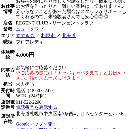
お客様の隣に座り楽しくお話をしたり、簡単な水割り
お仕事
のお酒を作ったりと、難しい業務は一切ありません♪
情報
分からないことがあった場合はスタッフがサポートし
てくれるので、未経験者さんでも安心◎◎◎
店名
REGENT CLUB - リージェントクラブ
業種
ニュークラブ
エリア
すすきの
／
札幌市
／
北海道
職種
フロアレディ
体験時
4,000円
給
お気軽にご応募ください
応募方
※ご応募の際には「キャバキャバを見て」とお伝え下
法
さい。話がスムーズに行きます。
担当
求人担当
受付時
電話（18:00～2:00）
間
WEB（24時間）
店舗電
011-522-2290
話番号
電話番号を表示する
北海道札幌市中央区南5条西4丁目 Nセンタービル 3F
店舗所
在地
Googleマップを開く