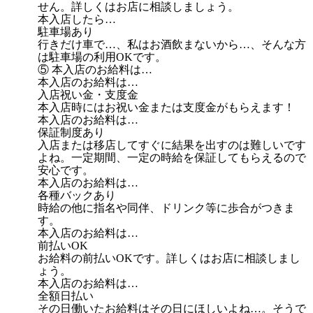
せん。詳しくはお店に相談しましょう。
本入店したら…
駐車場あり
行きだけ車で…、私はお酒飲まないから…、そんな方
は駐車場の利用OKです。
⑤ 本入店のお給料は…
本入店のお給料は…
入店祝い金・支度金
本入店時にはお祝い金または支度金がもらえます！
本入店のお給料は…
保証制度あり
入店または移店してすぐに結果を出すのは難しいです
よね。一定期間、一定の時給を保証してもらえるので
安心です。
本入店のお給料は…
各種バックあり
時給の他に指名や同伴、ドリンク等に歩合がつきま
す。
本入店のお給料は…
前払いOK
お給料の前払いOKです。詳しくはお店に相談しまし
ょう。
本入店のお給料は…
全額日払い
その日働いたお給料はその日にほしいよね…。そうで