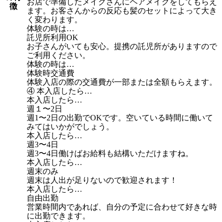
お店で準備したメイクさんにヘアメイクをしてもらえ
徴
ます。お客さんからの反応も髪のセットによって大き
く変わります。
体験の時は…
託児所利用OK
お子さんがいても安心。提携の託児所がありますので
ご利用ください。
体験の時は…
体験時交通費
体験入店の際の交通費が一部または全額もらえます。
④ 本入店したら…
本入店したら…
週１〜2日
週1〜2日の出勤でOKです。空いている時間に働いて
みてはいかがでしょう。
本入店したら…
週3〜4日
週3〜4日働けばお給料も結構いただけますね。
本入店したら…
週末のみ
週末は人出が足りないので歓迎されます！
本入店したら…
自由出勤
営業時間内であれば、自分の予定に合わせて好きな時
に出勤できます。