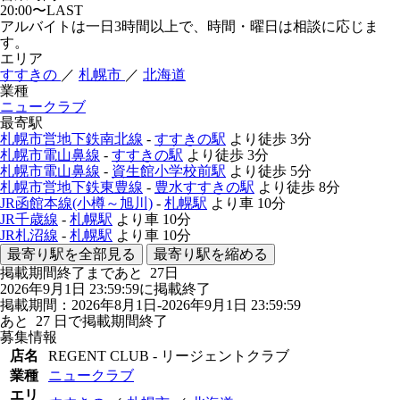
20:00〜LAST
アルバイトは一日3時間以上で、時間・曜日は相談に応じま
す。
エリア
すすきの
／
札幌市
／
北海道
業種
ニュークラブ
最寄駅
札幌市営地下鉄南北線
-
すすきの駅
より徒歩
3分
札幌市電山鼻線
-
すすきの駅
より徒歩
3分
札幌市電山鼻線
-
資生館小学校前駅
より徒歩
5分
札幌市営地下鉄東豊線
-
豊水すすきの駅
より徒歩
8分
JR函館本線(小樽～旭川)
-
札幌駅
より車
10分
JR千歳線
-
札幌駅
より車
10分
JR札沼線
-
札幌駅
より車
10分
最寄り駅を全部見る
最寄り駅を縮める
掲載期間終了まであと
27
日
2026年9月1日 23:59:59に掲載終了
掲載期間：2026年8月1日-2026年9月1日 23:59:59
あと
27
日で掲載期間終了
募集情報
店名
REGENT CLUB - リージェントクラブ
業種
ニュークラブ
エリ