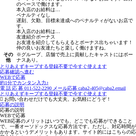
のペースで働けます。
本入店のお給料は…
ペナルティなし
遅刻、欠勤、目標未達成へのペナルティがないお店で
す。
本入店のお給料は…
友達紹介ボーナス
お友達を紹介してもらえるとボーナス出ちゃいます！
仲の良いお友達たちと楽しく働けますね。
その
※グループ、店舗で売上に貢献したキャストにはボー
他
ナスあり。
とりあえずキープする
登録不要で今すぐ使えます
応募確認へ進む
WEBで応募
約1分でカンタン入力♪
電
話
応
募
011-522-2290
メール応募
caba2-405@caba2.email
とりあえずキープする
登録不要で今すぐ使えます
お問い合わせだけでも大丈夫。お気軽にどうぞ！
応募の説明
応募の説明
WEBで応募
WEB応募のメリットはいつでも、どこでも応募ができること
で、一番オーソドックスな応募方法です。ただし、対応時間が
かかるというデメリットもあります。サイト的にはこちらの応