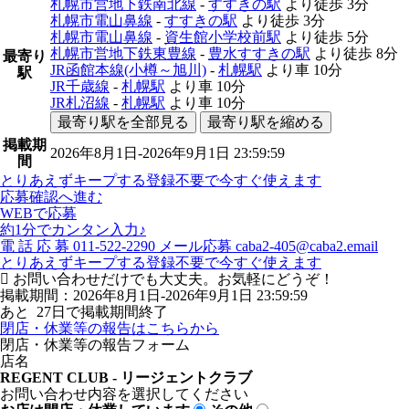
札幌市営地下鉄南北線
-
すすきの駅
より徒歩
3分
札幌市電山鼻線
-
すすきの駅
より徒歩
3分
札幌市電山鼻線
-
資生館小学校前駅
より徒歩
5分
札幌市営地下鉄東豊線
-
豊水すすきの駅
より徒歩
8分
最寄り
JR函館本線(小樽～旭川)
-
札幌駅
より車
10分
駅
JR千歳線
-
札幌駅
より車
10分
JR札沼線
-
札幌駅
より車
10分
最寄り駅を全部見る
最寄り駅を縮める
掲載期
2026年8月1日-2026年9月1日 23:59:59
間
とりあえずキープする
登録不要で今すぐ使えます
応募確認へ進む
WEBで応募
約1分でカンタン入力♪
電
話
応
募
011-522-2290
メール応募
caba2-405@caba2.email
とりあえずキープする
登録不要で今すぐ使えます
お問い合わせだけでも大丈夫。お気軽にどうぞ！
掲載期間：2026年8月1日-2026年9月1日 23:59:59
あと
27
日で掲載期間終了
閉店・休業等の報告はこちらから
閉店・休業等の報告フォーム
店名
REGENT CLUB - リージェントクラブ
お問い合わせ内容を選択してください