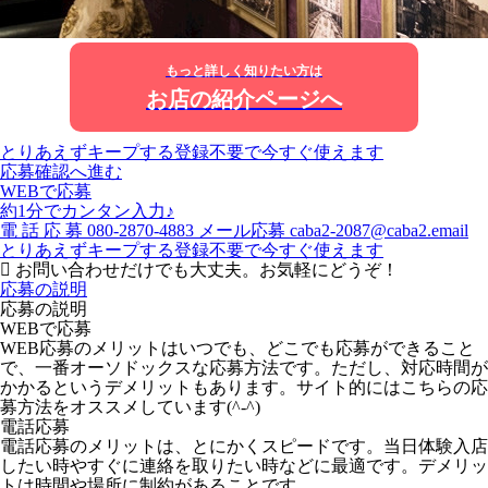
もっと詳しく知りたい方は
お店の紹介ページへ
とりあえずキープする
登録不要で今すぐ使えます
応募確認へ進む
WEBで応募
約1分でカンタン入力♪
電
話
応
募
080-2870-4883
メール応募
caba2-2087@caba2.email
とりあえずキープする
登録不要で今すぐ使えます
お問い合わせだけでも大丈夫。お気軽にどうぞ！
応募の説明
応募の説明
WEBで応募
WEB応募のメリットはいつでも、どこでも応募ができること
で、一番オーソドックスな応募方法です。ただし、対応時間が
かかるというデメリットもあります。サイト的にはこちらの応
募方法をオススメしています(^-^)
電話応募
電話応募のメリットは、とにかくスピードです。当日体験入店
したい時やすぐに連絡を取りたい時などに最適です。デメリッ
トは時間や場所に制約があることです。