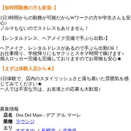
【短時間勤務の方も歓迎♪】
1日3時間からの勤務が可能だからWワークの方や学生さんも安
心♪
ノルマもないのでストレスもありません！
【レンタルドレス、ヘアメイク完備で手ぶら出勤♪】
ヘアメイク、レンタルドレスがあるので手ぶら出勤OK！
お仕事帰り、学校帰りにもサクッとスキマ時間で稼げます♪
個人ロッカー完備も完備しておりますのでお荷物も安心★
【まずは体験入店から★】
1日体験で、店内のスタイリッシュさと落ち着いた雰囲気を感
じてみてください★
一人では不安な方は、お友達との応募も大歓迎♪
募集情報
店名
Dea Del Mare - デア デル マーレ
業種
ラウンジ
エリ
すすきの
／
札幌市
／
北海道