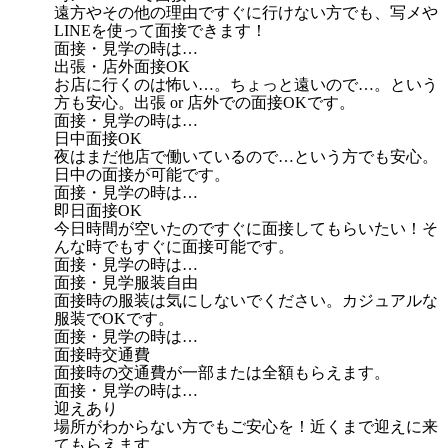
遠方やその他の理由ですぐに行けない方でも、写メや
LINEを使って面接できます！
面接・見学の時は…
出張・店外面接OK
お店に行くのは怖い…。ちょっと遠いので…。という
方も安心。出張 or 店外での面接OKです。
面接・見学の時は…
日中面接OK
夜はまだ他店で働いているので…という方でも安心。
日中の面接が可能です。
面接・見学の時は…
即日面接OK
今日時間が空いたのですぐに面接してもらいたい！そ
んな時でもすぐに面接可能です。
面接・見学の時は…
面接・見学服装自由
面接時の服装は気にしないでください。カジュアルな
服装でOKです。
面接・見学の時は…
面接時交通費
面接時の交通費が一部または全額もらえます。
面接・見学の時は…
迎えあり
場所がわからない方でもご安心を！近くまで迎えに来
てもらえます。