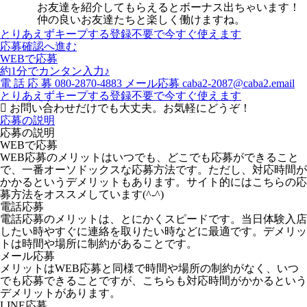
お友達を紹介してもらえるとボーナス出ちゃいます！
仲の良いお友達たちと楽しく働けますね。
とりあえずキープする
登録不要で今すぐ使えます
応募確認へ進む
WEBで応募
約1分でカンタン入力♪
電
話
応
募
080-2870-4883
メール応募
caba2-2087@caba2.email
とりあえずキープする
登録不要で今すぐ使えます
お問い合わせだけでも大丈夫。お気軽にどうぞ！
応募の説明
応募の説明
WEBで応募
WEB応募のメリットはいつでも、どこでも応募ができること
で、一番オーソドックスな応募方法です。ただし、対応時間が
かかるというデメリットもあります。サイト的にはこちらの応
募方法をオススメしています(^-^)
電話応募
電話応募のメリットは、とにかくスピードです。当日体験入店
したい時やすぐに連絡を取りたい時などに最適です。デメリッ
トは時間や場所に制約があることです。
メール応募
メリットはWEB応募と同様で時間や場所の制約がなく、いつ
でも応募できることですが、こちらも対応時間がかかるという
デメリットがあります。
LINE応募