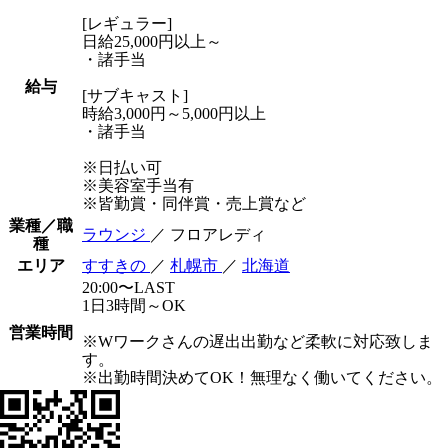
[レギュラー]
日給25,000円以上～
・諸手当
給与
[サブキャスト]
時給3,000円～5,000円以上
・諸手当
※日払い可
※美容室手当有
※皆勤賞・同伴賞・売上賞など
業種／職
ラウンジ
／ フロアレディ
種
エリア
すすきの
／
札幌市
／
北海道
20:00〜LAST
1日3時間～OK
営業時間
※Wワークさんの遅出出勤など柔軟に対応致しま
す。
※出勤時間決めてOK！無理なく働いてください。