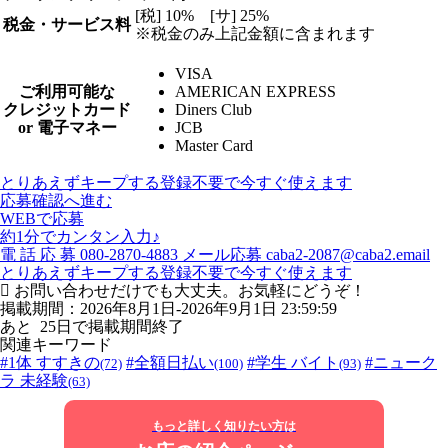
[税] 10% [サ] 25%
税金・サービス料
※税金のみ上記金額に含まれます
VISA
ご利用可能な
AMERICAN EXPRESS
クレジットカード
Diners Club
or 電子マネー
JCB
Master Card
とりあえずキープする
登録不要で今すぐ使えます
応募確認へ進む
WEBで応募
約1分でカンタン入力♪
電
話
応
募
080-2870-4883
メール応募
caba2-2087@caba2.email
とりあえずキープする
登録不要で今すぐ使えます
お問い合わせだけでも大丈夫。お気軽にどうぞ！
掲載期間：2026年8月1日-2026年9月1日 23:59:59
あと
25
日で掲載期間終了
関連キーワード
#1体 すすきの
#全額日払い
#学生 バイト
#ニューク
(72)
(100)
(93)
ラ 未経験
(63)
もっと詳しく知りたい方は