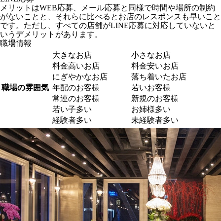
メリットはWEB応募、メール応募と同様で時間や場所の制約
がないことと、それらに比べるとお店のレスポンスも早いこと
です。ただし、すべての店舗がLINE応募に対応していないと
いうデメリットがあります。
職場情報
大きなお店
小さなお店
料金高いお店
料金安いお店
にぎやかなお店
落ち着いたお店
職場の雰囲気
年配のお客様
若いお客様
常連のお客様
新規のお客様
若い子多い
お姉様多い
経験者多い
未経験者多い