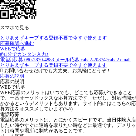
スマホで見る
とりあえずキープする
登録不要で今すぐ使えます
応募確認へ進む
WEBで応募
約1分でカンタン入力♪
電
話
応
募
080-2870-4883
メール応募
caba2-2087@caba2.email
とりあえずキープする
登録不要で今すぐ使えます
お問い合わせだけでも大丈夫。お気軽にどうぞ！
応募の説明
応募の説明
WEBで応募
WEB応募のメリットはいつでも、どこでも応募ができること
で、一番オーソドックスな応募方法です。ただし、対応時間が
かかるというデメリットもあります。サイト的にはこちらの応
募方法をオススメしています(^-^)
電話応募
電話応募のメリットは、とにかくスピードです。当日体験入店
したい時やすぐに連絡を取りたい時などに最適です。デメリッ
トは時間や場所に制約があることです。