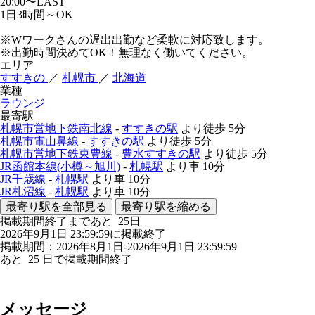
20:00〜LAST
1日3時間～OK
※Wワークさんの遅出出勤など柔軟に対応致します。
※出勤時間決めてOK！無理なく働いてください。
エリア
すすきの
／
札幌市
／
北海道
業種
ラウンジ
最寄駅
札幌市営地下鉄南北線
-
すすきの駅
より徒歩
5分
札幌市電山鼻線
-
すすきの駅
より徒歩
5分
札幌市営地下鉄東豊線
-
豊水すすきの駅
より徒歩
5分
JR函館本線(小樽～旭川)
-
札幌駅
より車
10分
JR千歳線
-
札幌駅
より車
10分
JR札沼線
-
札幌駅
より車
10分
最寄り駅を全部見る
最寄り駅を縮める
掲載期間終了まであと
25
日
2026年9月1日 23:59:59に掲載終了
掲載期間：2026年8月1日-2026年9月1日 23:59:59
あと
25
日で掲載期間終了
メッセージ