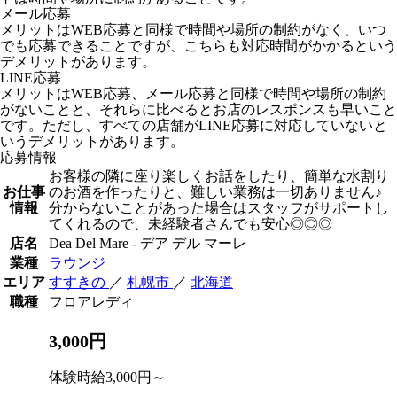
メール応募
メリットはWEB応募と同様で時間や場所の制約がなく、いつ
でも応募できることですが、こちらも対応時間がかかるという
デメリットがあります。
LINE応募
メリットはWEB応募、メール応募と同様で時間や場所の制約
がないことと、それらに比べるとお店のレスポンスも早いこと
です。ただし、すべての店舗がLINE応募に対応していないと
いうデメリットがあります。
応募情報
お客様の隣に座り楽しくお話をしたり、簡単な水割り
お仕事
のお酒を作ったりと、難しい業務は一切ありません♪
情報
分からないことがあった場合はスタッフがサポートし
てくれるので、未経験者さんでも安心◎◎◎
店名
Dea Del Mare - デア デル マーレ
業種
ラウンジ
エリア
すすきの
／
札幌市
／
北海道
職種
フロアレディ
3,000円
体験時給3,000円～