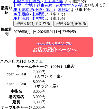
札幌市電山鼻線
-
すすきの駅
より徒歩
5分
札幌市営地下鉄東豊線
-
豊水すすきの駅
より徒歩
5分
最寄り
JR函館本線(小樽～旭川)
-
札幌駅
より車
10分
駅
JR千歳線
-
札幌駅
より車
10分
JR札沼線
-
札幌駅
より車
10分
最寄り駅を全部見る
最寄り駅を縮める
掲載期
2026年8月1日-2026年9月1日 23:59:59
間
もっと詳しく知りたい方は
お店の紹介ページへ
このお店の料金システム
チャームチャージ （90分） [税込]
7,000円
open ～ last
（カウンター席）
8,000円
open ～ last
（ボックス席）
本指名
3,000円
場内指名
3,000円
延長
4,000円
テーブルチャージ
2,000円