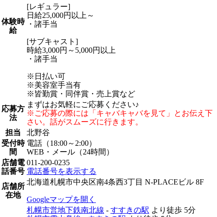
[レギュラー]
日給25,000円以上～
体験時
・諸手当
給
[サブキャスト]
時給3,000円～5,000円以上
・諸手当
※日払い可
※美容室手当有
※皆勤賞・同伴賞・売上賞など
まずはお気軽にご応募ください♪
応募方
※ご応募の際には「キャバキャバを見て」とお伝え下
法
さい。話がスムーズに行きます。
担当
北野谷
受付時
電話（18:00～2:00）
間
WEB・メール（24時間）
店舗電
011-200-0235
話番号
電話番号を表示する
北海道札幌市中央区南4条西3丁目 N-PLACEビル 8F
店舗所
在地
Googleマップを開く
札幌市営地下鉄南北線
-
すすきの駅
より徒歩
5分