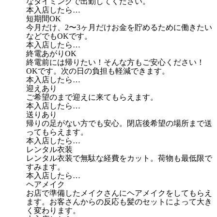
なタイミングで出勤してください。
本入店したら…
短期間OK
今月だけ、2〜3ヶ月だけお金を貯めるために働きたい
などでもOKです。
本入店したら…
終電あがりOK
終電前には帰りたい！そんな方もご安心ください！
OKです。次の日の負担も軽減できます。
本入店したら…
迎えあり
ご希望のまで迎えに来てもらえます。
本入店したら…
送りあり
帰りの足がない方でも安心。閉店後希望の場所まで送
ってもらえます。
本入店したら…
レンタル衣装
レンタル衣装で無駄な経費をカット。荷物も最低限で
すみます。
本入店したら…
ヘアメイク
お店で準備したメイクさんにヘアメイクをしてもらえ
ます。お客さんからの反応も髪のセットによって大き
く変わります。