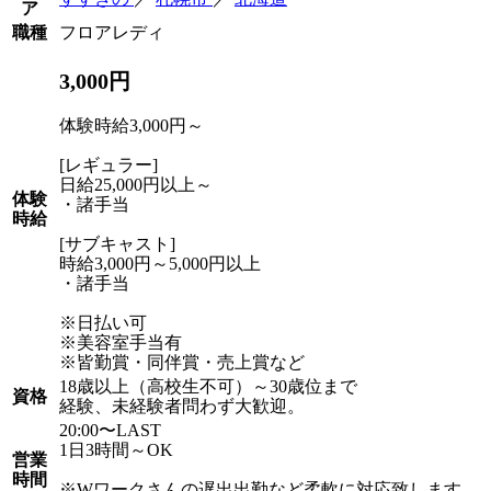
ア
職種
フロアレディ
3,000円
体験時給3,000円～
[レギュラー]
日給25,000円以上～
体験
・諸手当
時給
[サブキャスト]
時給3,000円～5,000円以上
・諸手当
※日払い可
※美容室手当有
※皆勤賞・同伴賞・売上賞など
18歳以上（高校生不可）～30歳位まで
資格
経験、未経験者問わず大歓迎。
20:00〜LAST
1日3時間～OK
営業
時間
※Wワークさんの遅出出勤など柔軟に対応致します。