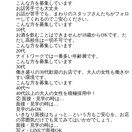
こんな方を募集しています
お話苦手でも大丈夫
お話が苦手でも、まわりのスタッフさんたちがフォロ
ーしてくれるのでご安心ください。
こんな方を募集しています
10代
お酒を飲むことはできませんが18歳からOKです。た
だし高校生は一切不可です。
こんな方を募集しています
20代
ナイトワークでは一番多い年齢層です。
こんな方を募集しています
30代
働き盛りの30代歓迎のお店です。大人の女性も働きや
すい環境です。
こんな方を募集しています
40代〜
40代以上の大人の女性を積極採用中！
② 面接・見学の時は…
面接・見学の時は…
見学のみOK
いきなり面接はちょっと…という方もご安心を。お店
の雰囲気だけでも見てみてはいかがでしょう。
面接・見学の時は…
写メ・LINEで面接OK