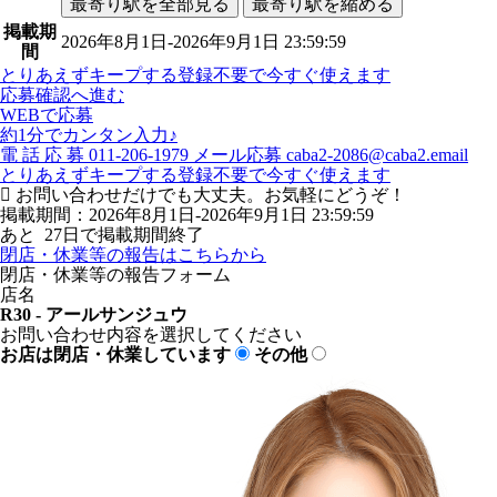
最寄り駅を全部見る
最寄り駅を縮める
掲載期
2026年8月1日-2026年9月1日 23:59:59
間
とりあえずキープする
登録不要で今すぐ使えます
応募確認へ進む
WEBで応募
約1分でカンタン入力♪
電
話
応
募
011-206-1979
メール応募
caba2-2086@caba2.email
とりあえずキープする
登録不要で今すぐ使えます
お問い合わせだけでも大丈夫。お気軽にどうぞ！
掲載期間：2026年8月1日-2026年9月1日 23:59:59
あと
27
日で掲載期間終了
閉店・休業等の報告はこちらから
閉店・休業等の報告フォーム
店名
R30 - アールサンジュウ
お問い合わせ内容を選択してください
お店は閉店・休業しています
その他