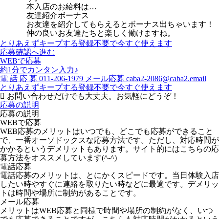
本入店のお給料は…
友達紹介ボーナス
お友達を紹介してもらえるとボーナス出ちゃいます！
仲の良いお友達たちと楽しく働けますね。
とりあえずキープする
登録不要で今すぐ使えます
応募確認へ進む
WEBで応募
約1分でカンタン入力♪
電
話
応
募
011-206-1979
メール応募
caba2-2086@caba2.email
とりあえずキープする
登録不要で今すぐ使えます
お問い合わせだけでも大丈夫。お気軽にどうぞ！
応募の説明
応募の説明
WEBで応募
WEB応募のメリットはいつでも、どこでも応募ができること
で、一番オーソドックスな応募方法です。ただし、対応時間が
かかるというデメリットもあります。サイト的にはこちらの応
募方法をオススメしています(^-^)
電話応募
電話応募のメリットは、とにかくスピードです。当日体験入店
したい時やすぐに連絡を取りたい時などに最適です。デメリッ
トは時間や場所に制約があることです。
メール応募
メリットはWEB応募と同様で時間や場所の制約がなく、いつ