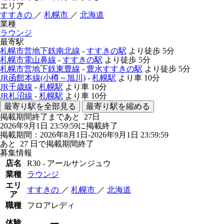
エリア
すすきの
／
札幌市
／
北海道
業種
ラウンジ
最寄駅
札幌市営地下鉄南北線
-
すすきの駅
より徒歩
5分
札幌市電山鼻線
-
すすきの駅
より徒歩
5分
札幌市営地下鉄東豊線
-
豊水すすきの駅
より徒歩
5分
JR函館本線(小樽～旭川)
-
札幌駅
より車
10分
JR千歳線
-
札幌駅
より車
10分
JR札沼線
-
札幌駅
より車
10分
最寄り駅を全部見る
最寄り駅を縮める
掲載期間終了まであと
27
日
2026年9月1日 23:59:59に掲載終了
掲載期間：2026年8月1日-2026年9月1日 23:59:59
あと
27
日で掲載期間終了
募集情報
店名
R30 - アールサンジュウ
業種
ラウンジ
エリ
すすきの
／
札幌市
／
北海道
ア
職種
フロアレディ
体験