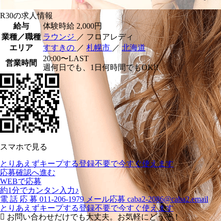
R30の求人情報
給与
体験時給
2,000円
業種／職種
ラウンジ
／ フロアレディ
エリア
すすきの
／
札幌市
／
北海道
20:00〜LAST
営業時間
週何日でも、1日何時間でもOK!!
スマホで見る
とりあえずキープする
登録不要で今すぐ使えます
応募確認へ進む
WEBで応募
約1分でカンタン入力♪
電
話
応
募
011-206-1979
メール応募
caba2-2086@caba2.email
とりあえずキープする
登録不要で今すぐ使えます
お問い合わせだけでも大丈夫。お気軽にどうぞ！