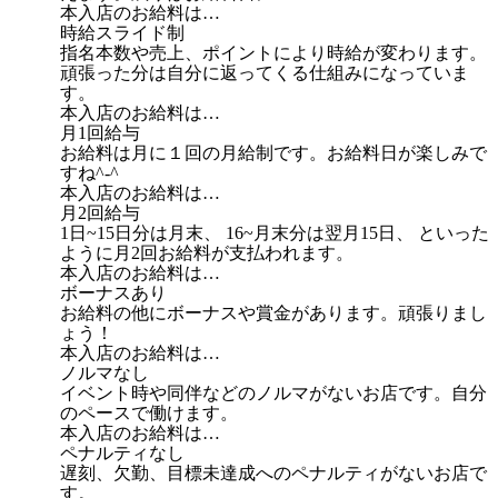
本入店のお給料は…
時給スライド制
指名本数や売上、ポイントにより時給が変わります。
頑張った分は自分に返ってくる仕組みになっていま
す。
本入店のお給料は…
月1回給与
お給料は月に１回の月給制です。お給料日が楽しみで
すね^-^
本入店のお給料は…
月2回給与
1日~15日分は月末、 16~月末分は翌月15日、 といった
ように月2回お給料が支払われます。
本入店のお給料は…
ボーナスあり
お給料の他にボーナスや賞金があります。頑張りまし
ょう！
本入店のお給料は…
ノルマなし
イベント時や同伴などのノルマがないお店です。自分
のペースで働けます。
本入店のお給料は…
ペナルティなし
遅刻、欠勤、目標未達成へのペナルティがないお店で
す。