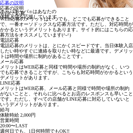
応募の説明
応募の説明
キャバキャバ
はあなたの
Ⓡ
WEBで応募
体験入店を応援しています
WEB応募のメリットはいつでも、どこでも応募ができること
で、一番オーソドックスな応募方法です。ただし、対応時間が
かかるというデメリットもあります。サイト的にはこちらの応
募方法をオススメしています(^-^)
電話応募
電話応募のメリットは、とにかくスピードです。当日体験入店
したい時やすぐに連絡を取りたい時などに最適です。デメリッ
トは時間や場所に制約があることです。
メール応募
メリットはWEB応募と同様で時間や場所の制約がなく、いつ
でも応募できることですが、こちらも対応時間がかかるという
デメリットがあります。
LINE応募
メリットはWEB応募、メール応募と同様で時間や場所の制約
がないことと、それらに比べるとお店のレスポンスも早いこと
です。ただし、すべての店舗がLINE応募に対応していないと
いうデメリットがあります。
給与
体験時給
2,000円
営業時間
20:00〜LAST
週何日でも、1日何時間でもOK!!