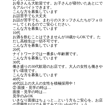
お母さんも大歓迎です。お子さんが寝付いたあとにで
もアルバイトできます。
こんな方を募集しています
お話苦手でも大丈夫
お話が苦手でも、まわりのスタッフさんたちがフォロ
ーしてくれるのでご安心ください。
こんな方を募集しています
10代
お酒を飲むことはできませんが18歳からOKです。た
だし高校生は一切不可です。
こんな方を募集しています
20代
ナイトワークでは一番多い年齢層です。
こんな方を募集しています
30代
働き盛りの30代歓迎のお店です。大人の女性も働きや
すい環境です。
こんな方を募集しています
40代〜
40代以上の大人の女性を積極採用中！
② 面接・見学の時は…
面接・見学の時は…
見学のみOK
いきなり面接はちょっと…という方もご安心を。お店
の雰囲気だけでも見てみてはいかがでしょう。