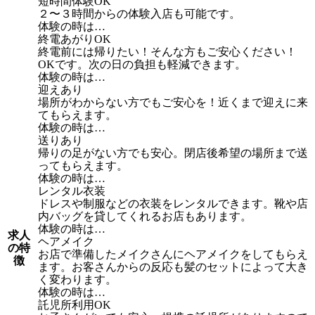
短時間体験OK
２〜３時間からの体験入店も可能です。
体験の時は…
終電あがりOK
終電前には帰りたい！そんな方もご安心ください！
OKです。次の日の負担も軽減できます。
体験の時は…
迎えあり
場所がわからない方でもご安心を！近くまで迎えに来
てもらえます。
体験の時は…
送りあり
帰りの足がない方でも安心。閉店後希望の場所まで送
ってもらえます。
体験の時は…
レンタル衣装
ドレスや制服などの衣装をレンタルできます。靴や店
内バッグを貸してくれるお店もあります。
体験の時は…
求人
ヘアメイク
の特
お店で準備したメイクさんにヘアメイクをしてもらえ
徴
ます。お客さんからの反応も髪のセットによって大き
く変わります。
体験の時は…
託児所利用OK