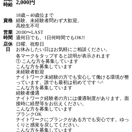
2,000円
時給
18歳～40歳位まで
資格
経験、未経験者問わず大歓迎。
高校生不可
営業
20:00〜LAST
時間
週何日でも、1日何時間でもOK!!
店休
日曜、祝祭日
日
お休みしたい日はお気軽にご相談ください。
各マークをタップすると説明が表示されます
① こんな方を募集しています
こんな方を募集しています
未経験者歓迎
ナイトワーク未経験の方でも安心して働ける環境が整
っています。誰でも最初は初めてです ^-^
こんな方を募集しています
経験者優遇
ナイトワーク経験者の方には優遇制度があります。面
接時に経歴等をお伝えください。
こんな方を募集しています
ブランクOK
ナイトワークにブランクがある方でも安心です。ゆっ
くりと感覚を戻してください。
こんな方を募集しています