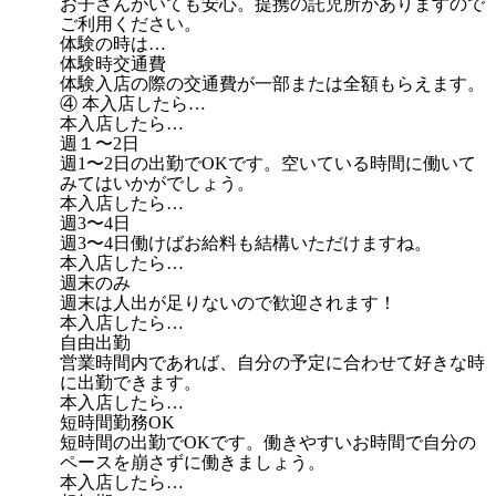
お子さんがいても安心。提携の託児所がありますので
ご利用ください。
体験の時は…
体験時交通費
体験入店の際の交通費が一部または全額もらえます。
④ 本入店したら…
本入店したら…
週１〜2日
週1〜2日の出勤でOKです。空いている時間に働いて
みてはいかがでしょう。
本入店したら…
週3〜4日
週3〜4日働けばお給料も結構いただけますね。
本入店したら…
週末のみ
週末は人出が足りないので歓迎されます！
本入店したら…
自由出勤
営業時間内であれば、自分の予定に合わせて好きな時
に出勤できます。
本入店したら…
短時間勤務OK
短時間の出勤でOKです。働きやすいお時間で自分の
ペースを崩さずに働きましょう。
本入店したら…