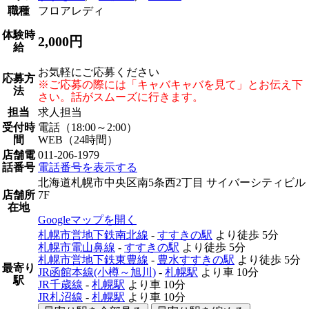
職種
フロアレディ
体験時
2,000円
給
お気軽にご応募ください
応募方
※ご応募の際には「キャバキャバを見て」とお伝え下
法
さい。話がスムーズに行きます。
担当
求人担当
受付時
電話（18:00～2:00）
間
WEB（24時間）
店舗電
011-206-1979
話番号
電話番号を表示する
北海道札幌市中央区南5条西2丁目 サイバーシティビル
店舗所
7F
在地
Googleマップを開く
札幌市営地下鉄南北線
-
すすきの駅
より徒歩
5分
札幌市電山鼻線
-
すすきの駅
より徒歩
5分
札幌市営地下鉄東豊線
-
豊水すすきの駅
より徒歩
5分
最寄り
JR函館本線(小樽～旭川)
-
札幌駅
より車
10分
駅
JR千歳線
-
札幌駅
より車
10分
JR札沼線
-
札幌駅
より車
10分