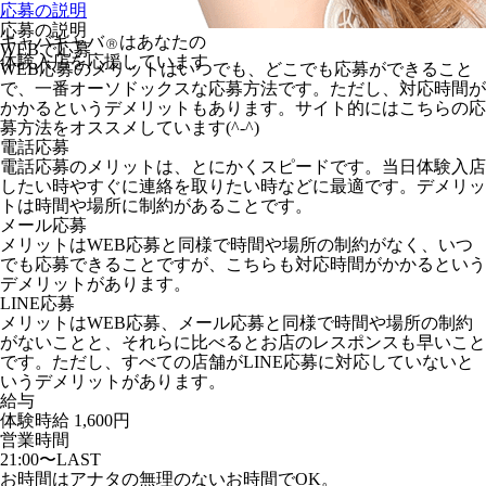
応募の説明
応募の説明
キャバキャバ
はあなたの
Ⓡ
WEBで応募
体験入店を応援しています
WEB応募のメリットはいつでも、どこでも応募ができること
で、一番オーソドックスな応募方法です。ただし、対応時間が
かかるというデメリットもあります。サイト的にはこちらの応
募方法をオススメしています(^-^)
電話応募
電話応募のメリットは、とにかくスピードです。当日体験入店
したい時やすぐに連絡を取りたい時などに最適です。デメリッ
トは時間や場所に制約があることです。
メール応募
メリットはWEB応募と同様で時間や場所の制約がなく、いつ
でも応募できることですが、こちらも対応時間がかかるという
デメリットがあります。
LINE応募
メリットはWEB応募、メール応募と同様で時間や場所の制約
がないことと、それらに比べるとお店のレスポンスも早いこと
です。ただし、すべての店舗がLINE応募に対応していないと
いうデメリットがあります。
給与
体験時給
1,600円
営業時間
21:00〜LAST
お時間はアナタの無理のないお時間でOK。