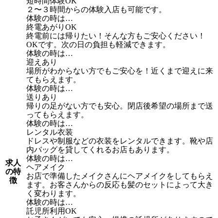
短時間体験OK
２〜３時間からの体験入店も可能です。
体験の時は…
終電あがりOK
終電前には帰りたい！そんな方もご安心ください！
OKです。次の日の負担も軽減できます。
体験の時は…
迎えあり
場所がわからない方でもご安心を！近くまで迎えに来
てもらえます。
体験の時は…
送りあり
帰りの足がない方でも安心。閉店後希望の場所まで送
ってもらえます。
体験の時は…
レンタル衣装
ドレスや制服などの衣装をレンタルできます。靴や店
内バッグを貸してくれるお店もあります。
体験の時は…
求人
ヘアメイク
の特
お店で準備したメイクさんにヘアメイクをしてもらえ
徴
ます。お客さんからの反応も髪のセットによって大き
く変わります。
体験の時は…
託児所利用OK