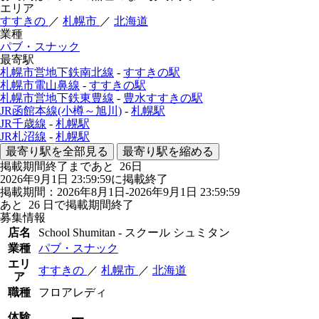
エリア
すすきの
／
札幌市
／
北海道
業種
パブ・スナック
最寄駅
札幌市営地下鉄南北線
-
すすきの駅
札幌市電山鼻線
-
すすきの駅
札幌市営地下鉄東豊線
-
豊水すすきの駅
JR函館本線(小樽～旭川)
-
札幌駅
JR千歳線
-
札幌駅
JR札沼線
-
札幌駅
最寄り駅を全部見る
最寄り駅を縮める
掲載期間終了まであと
26
日
2026年9月1日 23:59:59に掲載終了
掲載期間：2026年8月1日-2026年9月1日 23:59:59
あと
26
日で掲載期間終了
募集情報
店名
School Shumitan - スクール シュミタン
業種
パブ・スナック
エリ
すすきの
／
札幌市
／
北海道
ア
職種
フロアレディ
体験