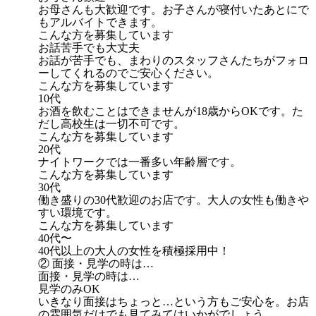
お母さんも大歓迎です。お子さんが寝付いたあとにで
もアルバイトできます。
こんな方を募集しています
お話苦手でも大丈夫
お話が苦手でも、まわりのスタッフさんたちがフォロ
ーしてくれるのでご安心ください。
こんな方を募集しています
10代
お酒を飲むことはできませんが18歳からOKです。た
だし高校生は一切不可です。
こんな方を募集しています
20代
ナイトワークでは一番多い年齢層です。
こんな方を募集しています
30代
働き盛りの30代歓迎のお店です。大人の女性も働きや
すい環境です。
こんな方を募集しています
40代〜
40代以上の大人の女性を積極採用中！
② 面接・見学の時は…
面接・見学の時は…
見学のみOK
いきなり面接はちょっと…という方もご安心を。お店
の雰囲気だけでも見てみてはいかがでしょう。