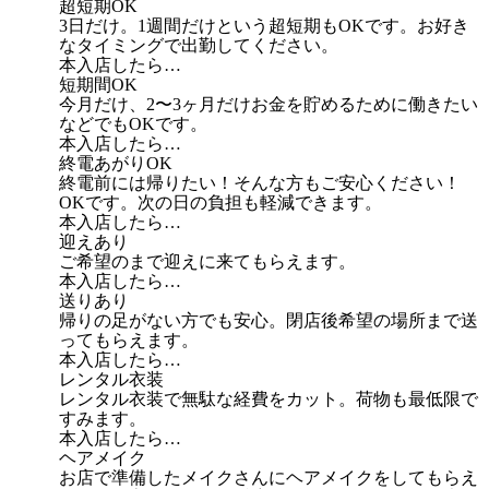
超短期OK
3日だけ。1週間だけという超短期もOKです。お好き
なタイミングで出勤してください。
本入店したら…
短期間OK
今月だけ、2〜3ヶ月だけお金を貯めるために働きたい
などでもOKです。
本入店したら…
終電あがりOK
終電前には帰りたい！そんな方もご安心ください！
OKです。次の日の負担も軽減できます。
本入店したら…
迎えあり
ご希望のまで迎えに来てもらえます。
本入店したら…
送りあり
帰りの足がない方でも安心。閉店後希望の場所まで送
ってもらえます。
本入店したら…
レンタル衣装
レンタル衣装で無駄な経費をカット。荷物も最低限で
すみます。
本入店したら…
ヘアメイク
お店で準備したメイクさんにヘアメイクをしてもらえ