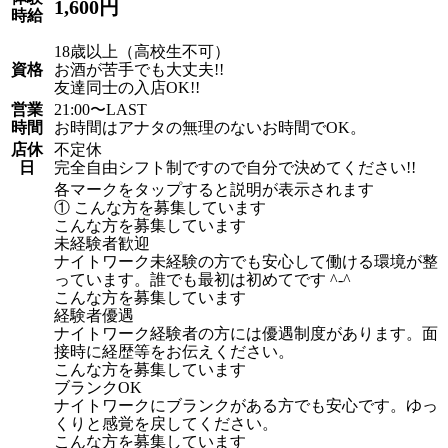
1,600円
時給
18歳以上（高校生不可）
資格
お酒が苦手でも大丈夫!!
友達同士の入店OK!!
営業
21:00〜LAST
時間
お時間はアナタの無理のないお時間でOK。
店休
不定休
日
完全自由シフト制ですので自分で決めてください!!
各マークをタップすると説明が表示されます
① こんな方を募集しています
こんな方を募集しています
未経験者歓迎
ナイトワーク未経験の方でも安心して働ける環境が整
っています。誰でも最初は初めてです ^-^
こんな方を募集しています
経験者優遇
ナイトワーク経験者の方には優遇制度があります。面
接時に経歴等をお伝えください。
こんな方を募集しています
ブランクOK
ナイトワークにブランクがある方でも安心です。ゆっ
くりと感覚を戻してください。
こんな方を募集しています