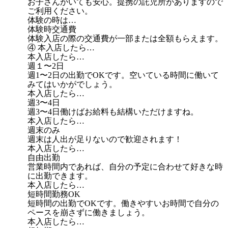
お子さんがいても安心。提携の託児所がありますので
ご利用ください。
体験の時は…
体験時交通費
体験入店の際の交通費が一部または全額もらえます。
④ 本入店したら…
本入店したら…
週１〜2日
週1〜2日の出勤でOKです。空いている時間に働いて
みてはいかがでしょう。
本入店したら…
週3〜4日
週3〜4日働けばお給料も結構いただけますね。
本入店したら…
週末のみ
週末は人出が足りないので歓迎されます！
本入店したら…
自由出勤
営業時間内であれば、自分の予定に合わせて好きな時
に出勤できます。
本入店したら…
短時間勤務OK
短時間の出勤でOKです。働きやすいお時間で自分の
ペースを崩さずに働きましょう。
本入店したら…