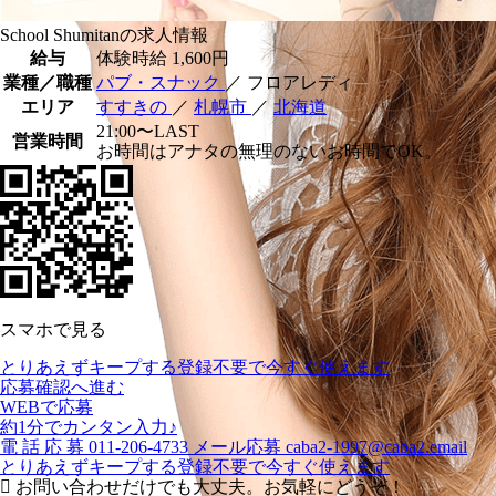
School Shumitanの求人情報
給与
体験時給
1,600円
業種／職種
パブ・スナック
／ フロアレディ
エリア
すすきの
／
札幌市
／
北海道
21:00〜LAST
営業時間
お時間はアナタの無理のないお時間でOK。
スマホで見る
とりあえずキープする
登録不要で今すぐ使えます
応募確認へ進む
WEBで応募
約1分でカンタン入力♪
電
話
応
募
011-206-4733
メール応募
caba2-1997@caba2.email
とりあえずキープする
登録不要で今すぐ使えます
お問い合わせだけでも大丈夫。お気軽にどうぞ！