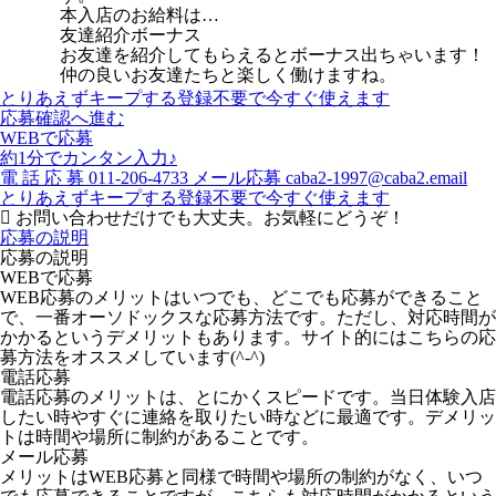
本入店のお給料は…
友達紹介ボーナス
お友達を紹介してもらえるとボーナス出ちゃいます！
仲の良いお友達たちと楽しく働けますね。
とりあえずキープする
登録不要で今すぐ使えます
応募確認へ進む
WEBで応募
約1分でカンタン入力♪
電
話
応
募
011-206-4733
メール応募
caba2-1997@caba2.email
とりあえずキープする
登録不要で今すぐ使えます
お問い合わせだけでも大丈夫。お気軽にどうぞ！
応募の説明
応募の説明
WEBで応募
WEB応募のメリットはいつでも、どこでも応募ができること
で、一番オーソドックスな応募方法です。ただし、対応時間が
かかるというデメリットもあります。サイト的にはこちらの応
募方法をオススメしています(^-^)
電話応募
電話応募のメリットは、とにかくスピードです。当日体験入店
したい時やすぐに連絡を取りたい時などに最適です。デメリッ
トは時間や場所に制約があることです。
メール応募
メリットはWEB応募と同様で時間や場所の制約がなく、いつ