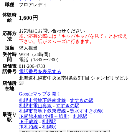
職種
フロアレディ
体験時
1,600円
給
お気軽にお問い合わせください
応募方
※ご応募の際には「キャバキャバを見て」とお伝え
法
下さい。話がスムーズに行きます。
担当
求人担当
受付時
WEB（24時間）
間
電話（18:00〜2:00）
店舗電
011-206-4733
話番号
電話番号を表示する
北海道札幌市中央区南4条西5丁目 シャンゼリゼビル
店舗所
5F
在地
Googleマップを開く
札幌市営地下鉄南北線
-
すすきの駅
札幌市電山鼻線
-
すすきの駅
札幌市営地下鉄東豊線
-
豊水すすきの駅
最寄り
JR函館本線(小樽～旭川)
-
札幌駅
駅
JR千歳線
-
札幌駅
JR札沼線
-
札幌駅