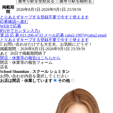
最寄り駅を全部見る
最寄り駅を縮める
掲載期
2026年8月1日-2026年9月1日 23:59:59
間
とりあえずキープする
登録不要で今すぐ使えます
応募確認へ進む
WEBで応募
約1分でカンタン入力♪
電
話
応
募
011-206-4733
メール応募
caba2-1997@caba2.email
とりあえずキープする
登録不要で今すぐ使えます
お問い合わせだけでも大丈夫。お気軽にどうぞ！
掲載期間：2026年8月1日-2026年9月1日 23:59:59
あと
26
日で掲載期間終了
閉店・休業等の報告はこちらから
閉店・休業等の報告フォーム
店名
School Shumitan - スクール シュミタン
お問い合わせ内容を選択してください
お店は閉店・休業しています
その他