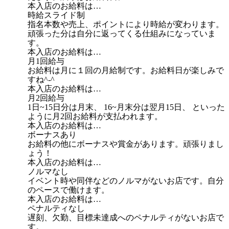
本入店のお給料は…
時給スライド制
指名本数や売上、ポイントにより時給が変わります。
頑張った分は自分に返ってくる仕組みになっていま
す。
本入店のお給料は…
月1回給与
お給料は月に１回の月給制です。お給料日が楽しみで
すね^-^
本入店のお給料は…
月2回給与
1日~15日分は月末、 16~月末分は翌月15日、 といった
ように月2回お給料が支払われます。
本入店のお給料は…
ボーナスあり
お給料の他にボーナスや賞金があります。頑張りまし
ょう！
本入店のお給料は…
ノルマなし
イベント時や同伴などのノルマがないお店です。自分
のペースで働けます。
本入店のお給料は…
ペナルティなし
遅刻、欠勤、目標未達成へのペナルティがないお店で
す。