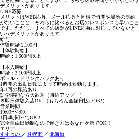
でも応募できることですが、こちらも対応時間がかかるという
デメリットがあります。
LINE応募
メリットはWEB応募、メール応募と同様で時間や場所の制約
がないことと、それらに比べるとお店のレスポンスも早いこと
です。ただし、すべての店舗がLINE応募に対応していないと
いうデメリットがあります。
給与
体験時給
2,100円
【体験時給】
時給：1,600円以上
【本入時給】
時給：2,100円以上
ボトル・ドリンクバックあり
1週間の出勤日数によって時給は変動します。
年1回の昇給あり
語学堪能な方大歓迎（時給アップ！）
※即日体験入店OK!（もちろん全額日払いOK!）
営業時間
19:00〜4:00
1日4時間～でOK！
完全自由出勤制なので働き方はあなた次第でOK！
エリア
すすきの
／
札幌市
／
北海道