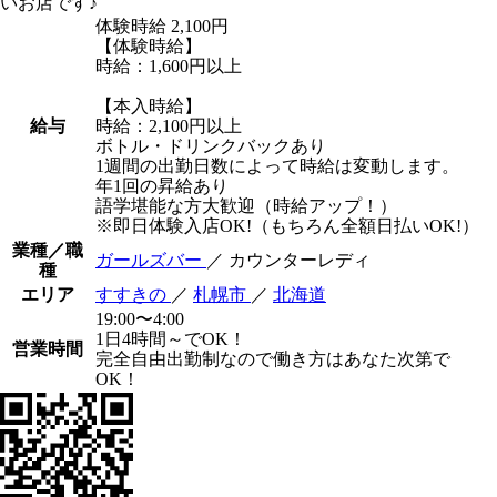
いお店です♪
体験時給
2,100円
【体験時給】
時給：1,600円以上
【本入時給】
給与
時給：2,100円以上
ボトル・ドリンクバックあり
1週間の出勤日数によって時給は変動します。
年1回の昇給あり
語学堪能な方大歓迎（時給アップ！）
※即日体験入店OK!（もちろん全額日払いOK!）
業種／職
ガールズバー
／ カウンターレディ
種
エリア
すすきの
／
札幌市
／
北海道
19:00〜4:00
1日4時間～でOK！
営業時間
完全自由出勤制なので働き方はあなた次第で
OK！