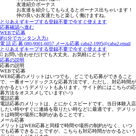
友達紹介ボーナス
お友達を紹介してもらえるとボーナス出ちゃいます！
仲の良いお友達たちと楽しく働けますね。
とりあえずキープする
登録不要で今すぐ使えます
応募確認へ進む
WEBで応募
約1分でカンタン入力♪
電
話
応
募
080-9001-6057
メール応募
caba2-1995@caba2.email
とりあえずキープする
登録不要で今すぐ使えます
お問い合わせだけでも大丈夫。お気軽にどうぞ！
応募の説明
応募の説明
WEBで応募
WEB応募のメリットはいつでも、どこでも応募ができること
で、一番オーソドックスな応募方法です。ただし、対応時間が
かかるというデメリットもあります。サイト的にはこちらの応
募方法をオススメしています(^-^)
電話応募
電話応募のメリットは、とにかくスピードです。当日体験入店
したい時やすぐに連絡を取りたい時などに最適です。デメリッ
トは時間や場所に制約があることです。
メール応募
メリットはWEB応募と同様で時間や場所の制約がなく、いつ
でも応募できることですが、こちらも対応時間がかかるという