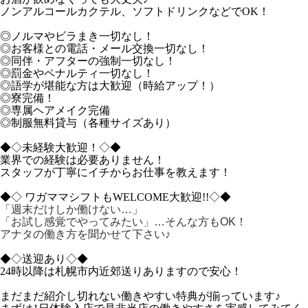
ノンアルコールカクテル、ソフトドリンクなどでOK！
◎ノルマやビラまき一切なし！
◎お客様との電話・メール交換一切なし！
◎同伴・アフターの強制一切なし！
◎罰金やペナルティ一切なし！
◎語学が堪能な方は大歓迎（時給アップ！）
◎寮完備！
◎専属ヘアメイク完備
◎制服無料貸与（各種サイズあり）
◆◇未経験大歓迎！◇◆
業界での経験は必要ありません！
スタッフが丁寧にイチからお仕事を教えます！
◆◇ ワガママシフトもWELCOME大歓迎!!◇◆
「週末だけしか働けない…」
「お試し感覚でやってみたい」…そんな方もOK！
アナタの働き方を聞かせて下さい♪
◆◇送迎あり◇◆
24時以降は札幌市内近郊送りありますので安心！
まだまだ紹介し切れない働きやすい特典が揃っています♪