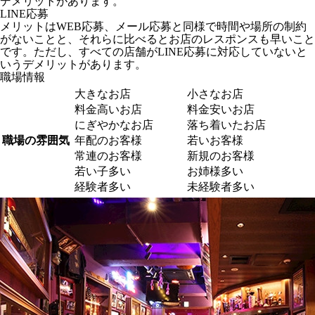
デメリットがあります。
LINE応募
メリットはWEB応募、メール応募と同様で時間や場所の制約
がないことと、それらに比べるとお店のレスポンスも早いこと
です。ただし、すべての店舗がLINE応募に対応していないと
いうデメリットがあります。
職場情報
大きなお店
小さなお店
料金高いお店
料金安いお店
にぎやかなお店
落ち着いたお店
職場の雰囲気
年配のお客様
若いお客様
常連のお客様
新規のお客様
若い子多い
お姉様多い
経験者多い
未経験者多い