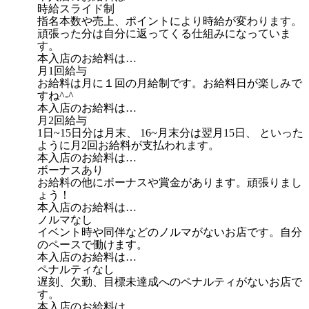
時給スライド制
指名本数や売上、ポイントにより時給が変わります。
頑張った分は自分に返ってくる仕組みになっていま
す。
本入店のお給料は…
月1回給与
お給料は月に１回の月給制です。お給料日が楽しみで
すね^-^
本入店のお給料は…
月2回給与
1日~15日分は月末、 16~月末分は翌月15日、 といった
ように月2回お給料が支払われます。
本入店のお給料は…
ボーナスあり
お給料の他にボーナスや賞金があります。頑張りまし
ょう！
本入店のお給料は…
ノルマなし
イベント時や同伴などのノルマがないお店です。自分
のペースで働けます。
本入店のお給料は…
ペナルティなし
遅刻、欠勤、目標未達成へのペナルティがないお店で
す。
本入店のお給料は…