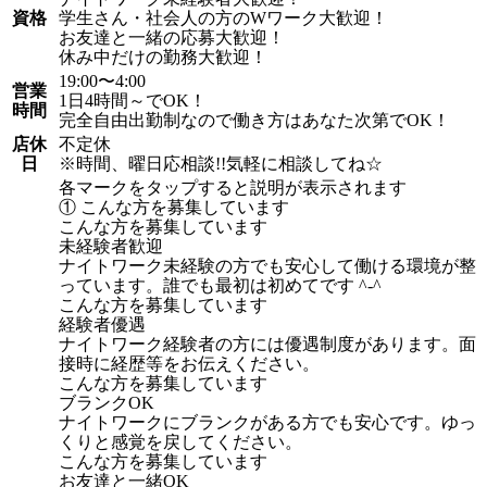
資格
学生さん・社会人の方のWワーク大歓迎！
お友達と一緒の応募大歓迎！
休み中だけの勤務大歓迎！
19:00〜4:00
営業
1日4時間～でOK！
時間
完全自由出勤制なので働き方はあなた次第でOK！
店休
不定休
日
※時間、曜日応相談!!気軽に相談してね☆
各マークをタップすると説明が表示されます
① こんな方を募集しています
こんな方を募集しています
未経験者歓迎
ナイトワーク未経験の方でも安心して働ける環境が整
っています。誰でも最初は初めてです ^-^
こんな方を募集しています
経験者優遇
ナイトワーク経験者の方には優遇制度があります。面
接時に経歴等をお伝えください。
こんな方を募集しています
ブランクOK
ナイトワークにブランクがある方でも安心です。ゆっ
くりと感覚を戻してください。
こんな方を募集しています
お友達と一緒OK