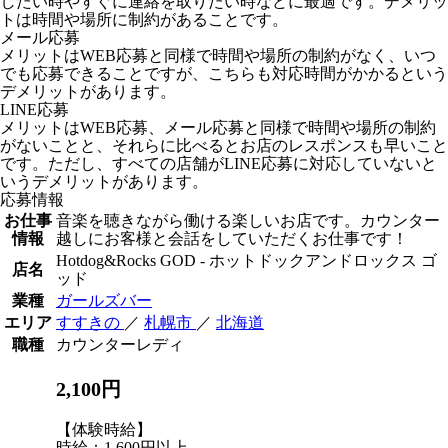
したい時やすぐに連絡を取りたい時などに最適です。デメリッ
トは時間や場所に制約があることです。
メール応募
メリットはWEB応募と同様で時間や場所の制約がなく、いつ
でも応募できることですが、こちらも対応時間がかかるという
デメリットがあります。
LINE応募
メリットはWEB応募、メール応募と同様で時間や場所の制約
がないことと、それらに比べるとお店のレスポンスも早いこと
です。ただし、すべての店舗がLINE応募に対応していないと
いうデメリットがあります。
応募情報
お仕事
音楽を聴きながら働ける楽しいお店です。カウンター
情報
越しにお客様と会話をしていただくお仕事です！
Hotdog&Rocks GOD - ホットドックアンドロックス ゴ
店名
ッド
業種
ガールズバー
エリア
すすきの
／
札幌市
／
北海道
職種
カウンターレディ
2,100円
【体験時給】
時給：1,600円以上