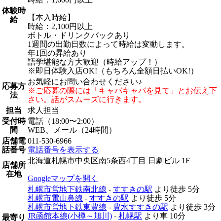
体験時
【本入時給】
給
時給：2,100円以上
ボトル・ドリンクバックあり
1週間の出勤日数によって時給は変動します。
年1回の昇給あり
語学堪能な方大歓迎（時給アップ！）
※即日体験入店OK!（もちろん全額日払いOK!）
お気軽にお問い合わせください♪
応募方
※ご応募の際には「キャバキャバを見て」とお伝え下
法
さい。話がスムーズに行きます。
担当
求人担当
受付時
電話（18:00〜2:00）
間
WEB、メール（24時間）
店舗電
011-530-6966
話番号
電話番号を表示する
北海道札幌市中央区南5条西4丁目 日劇ビル 1F
店舗所
在地
Googleマップを開く
札幌市営地下鉄南北線
-
すすきの駅
より徒歩
5分
札幌市電山鼻線
-
すすきの駅
より徒歩
5分
札幌市営地下鉄東豊線
-
豊水すすきの駅
より徒歩
3分
JR函館本線(小樽～旭川)
-
札幌駅
より車
10分
最寄り