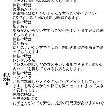
２〜３時間からの体験入店も可能です。
体験の時は…
終電あがりOK
終電前には帰りたい！そんな方もご安心ください！
OKです。次の日の負担も軽減できます。
体験の時は…
迎えあり
場所がわからない方でもご安心を！近くまで迎えに来
てもらえます。
体験の時は…
送りあり
帰りの足がない方でも安心。閉店後希望の場所まで送
ってもらえます。
体験の時は…
レンタル衣装
ドレスや制服などの衣装をレンタルできます。靴や店
内バッグを貸してくれるお店もあります。
体験の時は…
求人
ヘアメイク
の特
お店で準備したメイクさんにヘアメイクをしてもらえ
徴
ます。お客さんからの反応も髪のセットによって大き
く変わります。
体験の時は…
託児所利用OK
お子さんがいても安心。提携の託児所がありますので