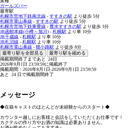
業種
ガールズバー
最寄駅
札幌市営地下鉄南北線
-
すすきの駅
より徒歩
5分
札幌市電山鼻線
-
すすきの駅
より徒歩
5分
札幌市営地下鉄東豊線
-
豊水すすきの駅
より徒歩
3分
JR函館本線(小樽～旭川)
-
札幌駅
より車
10分
JR千歳線
-
札幌駅
より車
10分
JR札沼線
-
札幌駅
より車
10分
札幌市電山鼻線
-
狸小路駅
より徒歩
8分
最寄り駅を全部見る
最寄り駅を縮める
掲載期間終了まであと
24
日
2026年9月1日 23:59:59に掲載終了
掲載期間：2026年8月1日-2026年9月1日 23:59:59
あと
24
日で掲載期間終了
メッセージ
◆在籍キャストのほとんどが未経験からのスタート◆
カウンター越しにお客様と会話をしていただくお仕事です！
カクテルの作り方やお酒の知識は必要ありません。
お酒が飲めなくっても大丈夫♪