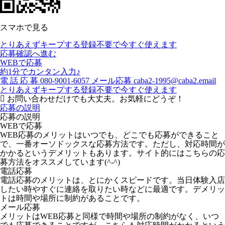
スマホで見る
とりあえずキープする
登録不要で今すぐ使えます
応募確認へ進む
WEBで応募
約1分でカンタン入力♪
電
話
応
募
080-9001-6057
メール応募
caba2-1995@caba2.email
とりあえずキープする
登録不要で今すぐ使えます
お問い合わせだけでも大丈夫。お気軽にどうぞ！
応募の説明
応募の説明
WEBで応募
WEB応募のメリットはいつでも、どこでも応募ができること
で、一番オーソドックスな応募方法です。ただし、対応時間が
かかるというデメリットもあります。サイト的にはこちらの応
募方法をオススメしています(^-^)
電話応募
電話応募のメリットは、とにかくスピードです。当日体験入店
したい時やすぐに連絡を取りたい時などに最適です。デメリッ
トは時間や場所に制約があることです。
メール応募
メリットはWEB応募と同様で時間や場所の制約がなく、いつ