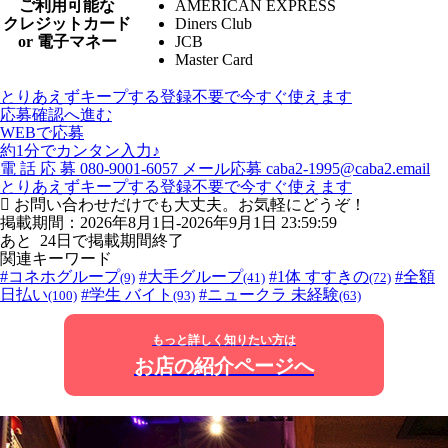
ご利用可能な
AMERICAN EXPRESS
クレジットカード
Diners Club
or 電子マネー
JCB
Master Card
とりあえずキープする
登録不要で今すぐ使えます
応募確認へ進む
WEBで応募
約1分でカンタン入力♪
電
話
応
募
080-9001-6057
メール応募
caba2-1995@caba2.email
とりあえずキープする
登録不要で今すぐ使えます
お問い合わせだけでも大丈夫。お気軽にどうぞ！
掲載期間：2026年8月1日-2026年9月1日 23:59:59
あと
24
日で掲載期間終了
関連キーワード
#コネホグループ
#大手グループ
#1体 すすきの
#全額
(9)
(41)
(72)
日払い
#学生 バイト
#ニュークラ 未経験
(100)
(93)
(63)
もっと詳しく知りたい方は
お店の紹介ページへ