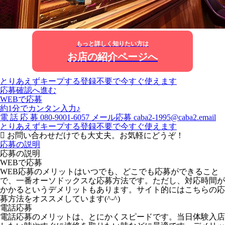
もっと詳しく知りたい方は
お店の紹介ページへ
とりあえずキープする
登録不要で今すぐ使えます
応募確認へ進む
WEBで応募
約1分でカンタン入力♪
電
話
応
募
080-9001-6057
メール応募
caba2-1995@caba2.email
とりあえずキープする
登録不要で今すぐ使えます
お問い合わせだけでも大丈夫。お気軽にどうぞ！
応募の説明
応募の説明
WEBで応募
WEB応募のメリットはいつでも、どこでも応募ができること
で、一番オーソドックスな応募方法です。ただし、対応時間が
かかるというデメリットもあります。サイト的にはこちらの応
募方法をオススメしています(^-^)
電話応募
電話応募のメリットは、とにかくスピードです。当日体験入店