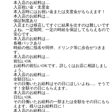
本入店のお給料は…
入店祝い金・支度金
本入店時にはお祝い金または支度金がもらえます！
本入店のお給料は…
保証制度あり
入店または移店してすぐに結果を出すのは難しいです
よね。一定期間、一定の時給を保証してもらえるので
安心です。
本入店のお給料は…
各種バックあり
時給の他に指名や同伴、ドリンク等に歩合がつきま
す。
本入店のお給料は…
前払いOK
お給料の前払いOKです。詳しくはお店に相談しまし
ょう。
本入店のお給料は…
全額日払い
その日働いたお給料はその日にほしいよね…。そうで
す！全額その日にもらえます。
本入店のお給料は…
日払いOK
その日働いたお給料の一部または全額をその日にもら
えます。残りはお給料日に！
本入店のお給料は…