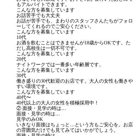
もアルバイトできます。
こんな方を募集しています
お話苦手でも大丈夫
お話が苦手でも、まわりのスタッフさんたちがフォロ
ーしてくれるのでご安心ください。
こんな方を募集しています
10代
お酒を飲むことはできませんが18歳からOKです。た
だし高校生は一切不可です。
こんな方を募集しています
20代
ナイトワークでは一番多い年齢層です。
こんな方を募集しています
30代
働き盛りの30代歓迎のお店です。大人の女性も働きや
すい環境です。
こんな方を募集しています
40代〜
40代以上の大人の女性を積極採用中！
② 面接・見学の時は…
面接・見学の時は…
見学のみOK
いきなり面接はちょっと…という方もご安心を。お店
の雰囲気だけでも見てみてはいかがでしょう。
面接・見学の時は…