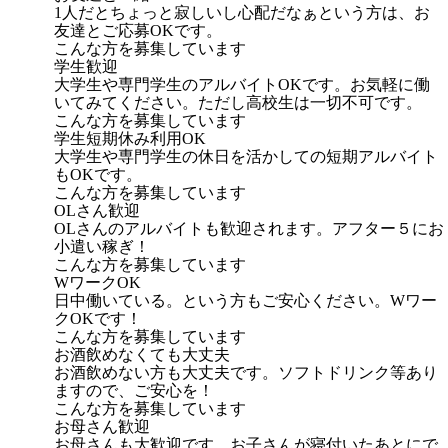
1人だとちょっと寂しいし心配だなぁという方は、お
友達とご応募OKです。
こんな方を募集しています
学生歓迎
大学生や専門学生のアルバイトOKです。お気軽に働
いてみてください。ただし高校生は一切不可です。
こんな方を募集しています
学生短期休み利用OK
大学生や専門学生の休日を活かしての短期アルバイト
もOKです。
こんな方を募集しています
OLさん歓迎
OLさんのアルバイトも歓迎されます。アフター５にお
小遣い稼ぎ！
こんな方を募集しています
WワークOK
日中働いている。という方もご安心ください。Wワー
クOKです！
こんな方を募集しています
お酒飲めなくても大丈夫
お酒飲めない方も大丈夫です。ソフトドリンク等あり
ますので、ご安心を！
こんな方を募集しています
お母さん歓迎
お母さんも大歓迎です。お子さんが寝付いたあとにで