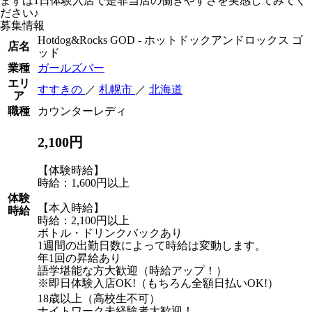
まずは1日体験入店で是非当店の働きやすさを実感してみてく
ださい♪
募集情報
Hotdog&Rocks GOD - ホットドックアンドロックス ゴ
店名
ッド
業種
ガールズバー
エリ
すすきの
／
札幌市
／
北海道
ア
職種
カウンターレディ
2,100円
【体験時給】
時給：1,600円以上
体験
【本入時給】
時給
時給：2,100円以上
ボトル・ドリンクバックあり
1週間の出勤日数によって時給は変動します。
年1回の昇給あり
語学堪能な方大歓迎（時給アップ！）
※即日体験入店OK!（もちろん全額日払いOK!）
18歳以上（高校生不可）
ナイトワーク未経験者大歓迎！