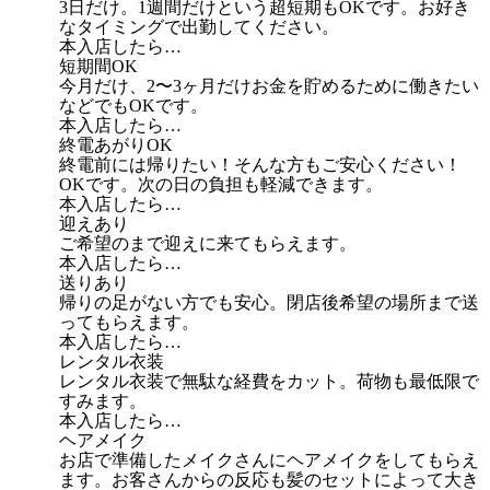
3日だけ。1週間だけという超短期もOKです。お好き
なタイミングで出勤してください。
本入店したら…
短期間OK
今月だけ、2〜3ヶ月だけお金を貯めるために働きたい
などでもOKです。
本入店したら…
終電あがりOK
終電前には帰りたい！そんな方もご安心ください！
OKです。次の日の負担も軽減できます。
本入店したら…
迎えあり
ご希望のまで迎えに来てもらえます。
本入店したら…
送りあり
帰りの足がない方でも安心。閉店後希望の場所まで送
ってもらえます。
本入店したら…
レンタル衣装
レンタル衣装で無駄な経費をカット。荷物も最低限で
すみます。
本入店したら…
ヘアメイク
お店で準備したメイクさんにヘアメイクをしてもらえ
ます。お客さんからの反応も髪のセットによって大き