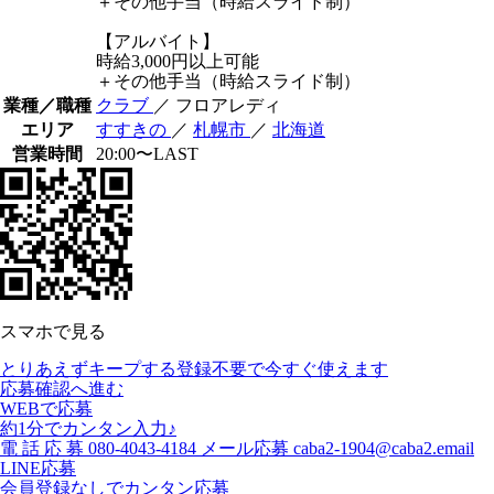
＋その他手当（時給スライド制）
【アルバイト】
時給3,000円以上可能
＋その他手当（時給スライド制）
業種／職種
クラブ
／ フロアレディ
エリア
すすきの
／
札幌市
／
北海道
営業時間
20:00〜LAST
スマホで見る
とりあえずキープする
登録不要で今すぐ使えます
応募確認へ進む
WEBで応募
約1分でカンタン入力♪
電
話
応
募
080-4043-4184
メール応募
caba2-1904@caba2.email
LINE応募
会員登録なしでカンタン応募