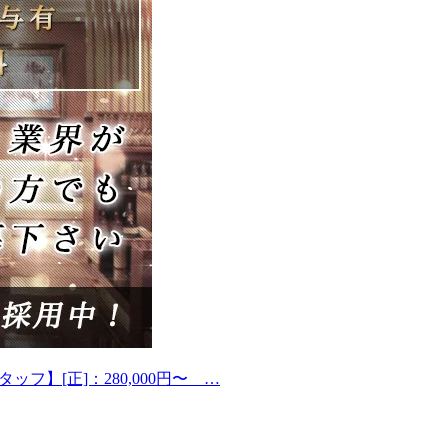
ッフ】[正]：280,000円〜 …