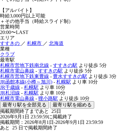
【アルバイト】
時給3,000円以上可能
＋その他手当（時給スライド制）
営業時間
20:00〜LAST
エリア
すすきの
／
札幌市
／
北海道
業種
クラブ
最寄駅
札幌市営地下鉄南北線
-
すすきの駅
より徒歩
5分
札幌市電山鼻線
-
すすきの駅
より徒歩
5分
札幌市営地下鉄東豊線
-
豊水すすきの駅
より徒歩
3分
JR函館本線(小樽～旭川)
-
札幌駅
より車
10分
JR千歳線
-
札幌駅
より車
10分
JR札沼線
-
札幌駅
より車
10分
札幌市電山鼻線
-
狸小路駅
より徒歩
10分
最寄り駅を全部見る
最寄り駅を縮める
掲載期間終了まであと
25
日
2026年9月1日 23:59:59に掲載終了
掲載期間：2026年8月1日-2026年9月1日 23:59:59
あと
25
日で掲載期間終了