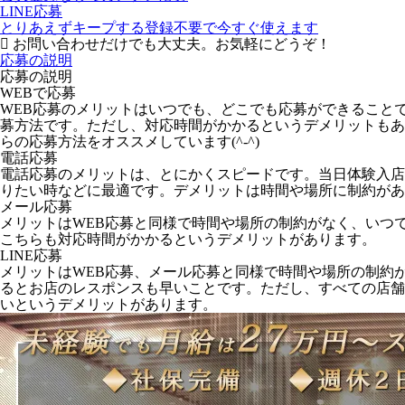
LINE応募
とりあえずキープする
登録不要で今すぐ使えます
お問い合わせだけでも大丈夫。お気軽にどうぞ！
応募の説明
応募の説明
WEBで応募
WEB応募のメリットはいつでも、どこでも応募ができること
募方法です。ただし、対応時間がかかるというデメリットもあ
らの応募方法をオススメしています(^-^)
電話応募
電話応募のメリットは、とにかくスピードです。当日体験入店
りたい時などに最適です。デメリットは時間や場所に制約があ
メール応募
メリットはWEB応募と同様で時間や場所の制約がなく、いつ
こちらも対応時間がかかるというデメリットがあります。
LINE応募
メリットはWEB応募、メール応募と同様で時間や場所の制約
るとお店のレスポンスも早いことです。ただし、すべての店舗が
いというデメリットがあります。