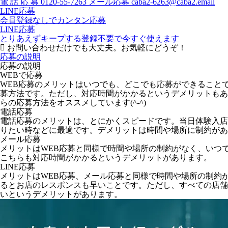
電
話
応
募
0120-55-7263
メール応募
caba2-6263@caba2.email
LINE応募
会員登録なしでカンタン応募
LINE応募
とりあえずキープする
登録不要で今すぐ使えます
お問い合わせだけでも大丈夫。お気軽にどうぞ！
応募の説明
応募の説明
WEBで応募
WEB応募のメリットはいつでも、どこでも応募ができること
募方法です。ただし、対応時間がかかるというデメリットもあ
らの応募方法をオススメしています(^-^)
電話応募
電話応募のメリットは、とにかくスピードです。当日体験入店
りたい時などに最適です。デメリットは時間や場所に制約があ
メール応募
メリットはWEB応募と同様で時間や場所の制約がなく、いつ
こちらも対応時間がかかるというデメリットがあります。
LINE応募
メリットはWEB応募、メール応募と同様で時間や場所の制約
るとお店のレスポンスも早いことです。ただし、すべての店舗が
いというデメリットがあります。