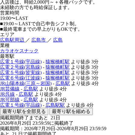
入店後は、時給2,000円～＋各種バックです。
未経験の方でも時給保証します。
営業時間
19:00〜LAST
■19:00～LASTで自己申告シフト制。
■最終電車までの早上がりもOKです。
エリア
広島駅周辺
／
広島市
／
広島
業種
カラオケスナック
最寄駅
広電１号線(宇品線)
-
猿猴橋町駅
より徒歩
3分
広電２号線(宮島線)
-
猿猴橋町駅
より徒歩
3分
広電５号線(皆実線)
-
猿猴橋町駅
より徒歩
3分
広電６号線(江波線)
-
猿猴橋町駅
より徒歩
3分
JR山陽本線(三原～岩国)
-
広島駅
より徒歩
4分
JR芸備線
-
広島駅
より徒歩
4分
JR呉線
-
広島駅
より徒歩
4分
JR可部線
-
広島駅
より徒歩
4分
広電１号線(宇品線)
-
広島駅駅
より徒歩
4分
最寄り駅を全部見る
最寄り駅を縮める
掲載期間終了まであと
21
日
2026年8月29日 23:59:59に掲載終了
掲載期間：2026年7月29日-2026年8月29日 23:59:59
あと
21
日で掲載期間終了