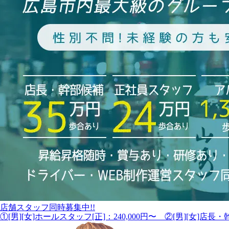
店舗スタッフ同時募集中!!
①[男][女]ホールスタッフ[正]：240,000円〜 ②[男][女]店長・