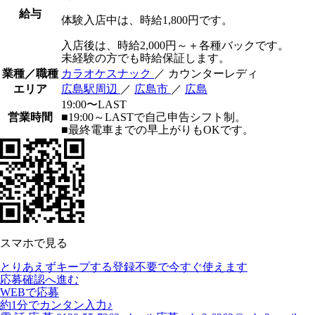
給与
体験入店中は、時給1,800円です。
入店後は、時給2,000円～＋各種バックです。
未経験の方でも時給保証します。
業種／職種
カラオケスナック
／ カウンターレディ
エリア
広島駅周辺
／
広島市
／
広島
19:00〜LAST
営業時間
■19:00～LASTで自己申告シフト制。
■最終電車までの早上がりもOKです。
スマホで見る
とりあえずキープする
登録不要で今すぐ使えます
応募確認へ進む
WEBで応募
約1分でカンタン入力♪