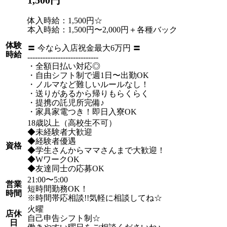
体入時給：1,500円☆
本入時給：1,500円〜2,000円＋各種バック
体験
〓 今なら入店祝金最大6万円 〓
時給
----------------------------
・全額日払い対応◎
・自由シフト制で週1日〜出勤OK
・ノルマなど難しいルールなし！
・送りがあるから帰りもらくらく
・提携の託児所完備♪
・家具家電つき！即日入寮OK
18歳以上（高校生不可）
◆未経験者大歓迎
◆経験者優遇
資格
◆学生さんからママさんまで大歓迎！
◆WワークOK
◆友達同士の応募OK
21:00〜5:00
営業
短時間勤務OK！
時間
※時間帯応相談!!気軽に相談してね☆
火曜
店休
自己申告シフト制☆
日