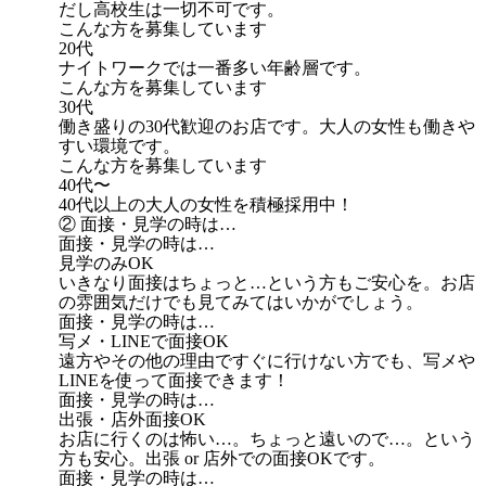
だし高校生は一切不可です。
こんな方を募集しています
20代
ナイトワークでは一番多い年齢層です。
こんな方を募集しています
30代
働き盛りの30代歓迎のお店です。大人の女性も働きや
すい環境です。
こんな方を募集しています
40代〜
40代以上の大人の女性を積極採用中！
② 面接・見学の時は…
面接・見学の時は…
見学のみOK
いきなり面接はちょっと…という方もご安心を。お店
の雰囲気だけでも見てみてはいかがでしょう。
面接・見学の時は…
写メ・LINEで面接OK
遠方やその他の理由ですぐに行けない方でも、写メや
LINEを使って面接できます！
面接・見学の時は…
出張・店外面接OK
お店に行くのは怖い…。ちょっと遠いので…。という
方も安心。出張 or 店外での面接OKです。
面接・見学の時は…