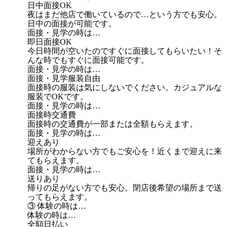
日中面接OK
夜はまだ他店で働いているので…という方でも安心。
日中の面接が可能です。
面接・見学の時は…
即日面接OK
今日時間が空いたのですぐに面接してもらいたい！そ
んな時でもすぐに面接可能です。
面接・見学の時は…
面接・見学服装自由
面接時の服装は気にしないでください。カジュアルな
服装でOKです。
面接・見学の時は…
面接時交通費
面接時の交通費が一部または全額もらえます。
面接・見学の時は…
迎えあり
場所がわからない方でもご安心を！近くまで迎えに来
てもらえます。
面接・見学の時は…
送りあり
帰りの足がない方でも安心。閉店後希望の場所まで送
ってもらえます。
③ 体験の時は…
体験の時は…
全額日払い