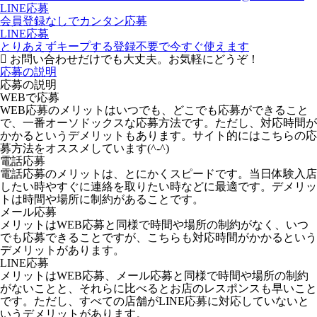
LINE応募
会員登録なしでカンタン応募
LINE応募
とりあえずキープする
登録不要で今すぐ使えます
お問い合わせだけでも大丈夫。お気軽にどうぞ！
応募の説明
応募の説明
WEBで応募
WEB応募のメリットはいつでも、どこでも応募ができること
で、一番オーソドックスな応募方法です。ただし、対応時間が
かかるというデメリットもあります。サイト的にはこちらの応
募方法をオススメしています(^-^)
電話応募
電話応募のメリットは、とにかくスピードです。当日体験入店
したい時やすぐに連絡を取りたい時などに最適です。デメリッ
トは時間や場所に制約があることです。
メール応募
メリットはWEB応募と同様で時間や場所の制約がなく、いつ
でも応募できることですが、こちらも対応時間がかかるという
デメリットがあります。
LINE応募
メリットはWEB応募、メール応募と同様で時間や場所の制約
がないことと、それらに比べるとお店のレスポンスも早いこと
です。ただし、すべての店舗がLINE応募に対応していないと
いうデメリットがあります。