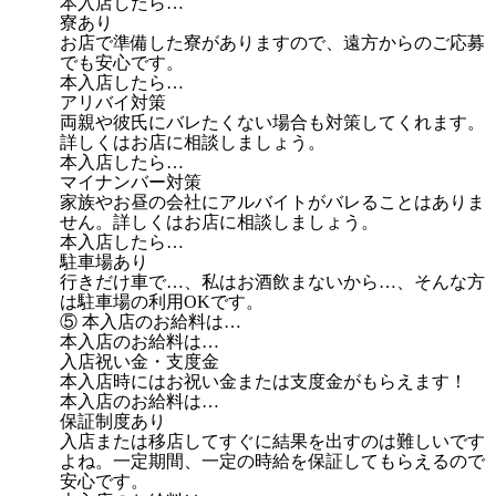
本入店したら…
寮あり
お店で準備した寮がありますので、遠方からのご応募
でも安心です。
本入店したら…
アリバイ対策
両親や彼氏にバレたくない場合も対策してくれます。
詳しくはお店に相談しましょう。
本入店したら…
マイナンバー対策
家族やお昼の会社にアルバイトがバレることはありま
せん。詳しくはお店に相談しましょう。
本入店したら…
駐車場あり
行きだけ車で…、私はお酒飲まないから…、そんな方
は駐車場の利用OKです。
⑤ 本入店のお給料は…
本入店のお給料は…
入店祝い金・支度金
本入店時にはお祝い金または支度金がもらえます！
本入店のお給料は…
保証制度あり
入店または移店してすぐに結果を出すのは難しいです
よね。一定期間、一定の時給を保証してもらえるので
安心です。