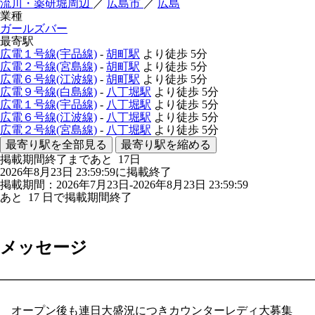
流川・薬研堀周辺
／
広島市
／
広島
業種
ガールズバー
最寄駅
広電１号線(宇品線)
-
胡町駅
より徒歩
5分
広電２号線(宮島線)
-
胡町駅
より徒歩
5分
広電６号線(江波線)
-
胡町駅
より徒歩
5分
広電９号線(白島線)
-
八丁堀駅
より徒歩
5分
広電１号線(宇品線)
-
八丁堀駅
より徒歩
5分
広電６号線(江波線)
-
八丁堀駅
より徒歩
5分
広電２号線(宮島線)
-
八丁堀駅
より徒歩
5分
最寄り駅を全部見る
最寄り駅を縮める
掲載期間終了まであと
17
日
2026年8月23日 23:59:59に掲載終了
掲載期間：2026年7月23日-2026年8月23日 23:59:59
あと
17
日で掲載期間終了
メッセージ
━━━━━━━━━━━━━━━━━━━━━━━━━━━━
オープン後も連日大盛況につきカウンターレディ大募集