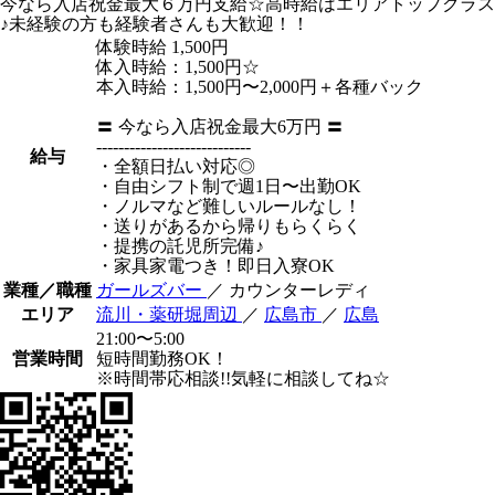
今なら入店祝金最大６万円支給☆高時給はエリアトップクラス
♪未経験の方も経験者さんも大歓迎！！
体験時給
1,500円
体入時給：1,500円☆
本入時給：1,500円〜2,000円＋各種バック
〓 今なら入店祝金最大6万円 〓
----------------------------
給与
・全額日払い対応◎
・自由シフト制で週1日〜出勤OK
・ノルマなど難しいルールなし！
・送りがあるから帰りもらくらく
・提携の託児所完備♪
・家具家電つき！即日入寮OK
業種／職種
ガールズバー
／ カウンターレディ
エリア
流川・薬研堀周辺
／
広島市
／
広島
21:00〜5:00
営業時間
短時間勤務OK！
※時間帯応相談!!気軽に相談してね☆