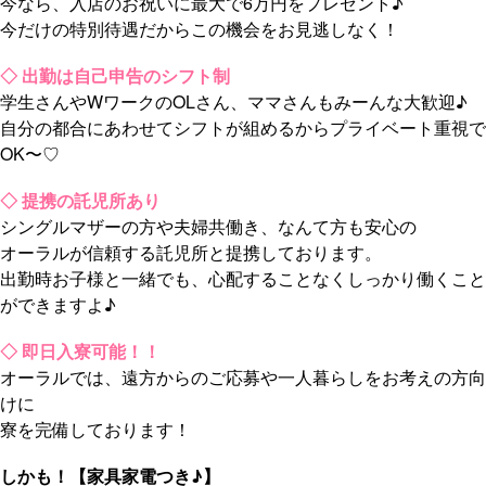
今なら、入店のお祝いに最大で6万円をプレゼント♪
今だけの特別待遇だからこの機会をお見逃しなく！
◇ 出勤は自己申告のシフト制
学生さんやWワークのOLさん、ママさんもみーんな大歓迎♪
自分の都合にあわせてシフトが組めるからプライベート重視で
OK〜♡
◇ 提携の託児所あり
シングルマザーの方や夫婦共働き、なんて方も安心の
オーラルが信頼する託児所と提携しております。
出勤時お子様と一緒でも、心配することなくしっかり働くこと
ができますよ♪
◇ 即日入寮可能！！
オーラルでは、遠方からのご応募や一人暮らしをお考えの方向
けに
寮を完備しております！
しかも！【家具家電つき♪】