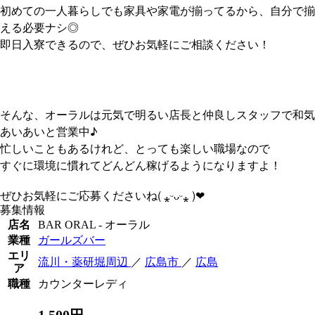
初めての一人暮らしでも家具や家電が揃ってるから、自分で揃
える必要ナシ◎
即日入寮できるので、ぜひお気軽にご相談ください！
そんな、オーラルは元気で明るい店長と仲良しスタッフで和気
あいあいと営業中♪
忙しいこともあるけれど、とっても楽しい職場なので
すぐに環境に慣れてどんどん稼げるようになりますよ！
( ⁎ᵕᴗᵕ⁎ )
ぜひお気軽にご応募くださいね
❤︎
募集情報
店名
BAR ORAL - オーラル
業種
ガールズバー
エリ
流川・薬研堀周辺
／
広島市
／
広島
ア
職種
カウンターレディ
1,500円