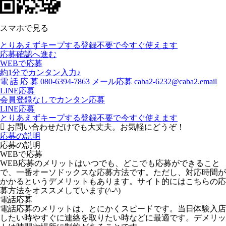
スマホで見る
とりあえずキープする
登録不要で今すぐ使えます
応募確認へ進む
WEBで応募
約1分でカンタン入力♪
電
話
応
募
080-6394-7863
メール応募
caba2-6232@caba2.email
LINE応募
会員登録なしでカンタン応募
LINE応募
とりあえずキープする
登録不要で今すぐ使えます
お問い合わせだけでも大丈夫。お気軽にどうぞ！
応募の説明
応募の説明
WEBで応募
WEB応募のメリットはいつでも、どこでも応募ができること
で、一番オーソドックスな応募方法です。ただし、対応時間が
かかるというデメリットもあります。サイト的にはこちらの応
募方法をオススメしています(^-^)
電話応募
電話応募のメリットは、とにかくスピードです。当日体験入店
したい時やすぐに連絡を取りたい時などに最適です。デメリッ