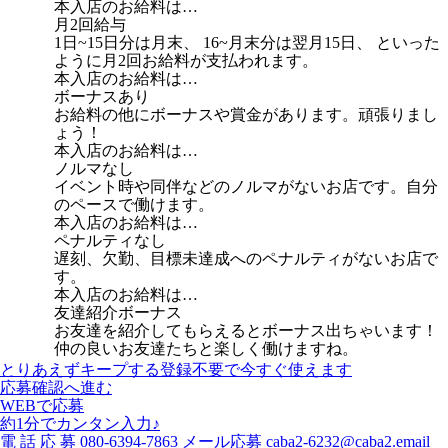
本入店のお給料は…
月2回給与
1日~15日分は月末、 16~月末分は翌月15日、 といった
ように月2回お給料が支払われます。
本入店のお給料は…
ボーナスあり
お給料の他にボーナスや賞金があります。頑張りまし
ょう！
本入店のお給料は…
ノルマなし
イベント時や同伴などのノルマがないお店です。自分
のペースで働けます。
本入店のお給料は…
ペナルティなし
遅刻、欠勤、目標未達成へのペナルティがないお店で
す。
本入店のお給料は…
友達紹介ボーナス
お友達を紹介してもらえるとボーナス出ちゃいます！
仲の良いお友達たちと楽しく働けますね。
とりあえずキープする
登録不要で今すぐ使えます
応募確認へ進む
WEBで応募
約1分でカンタン入力♪
電
話
応
募
080-6394-7863
メール応募
caba2-6232@caba2.email