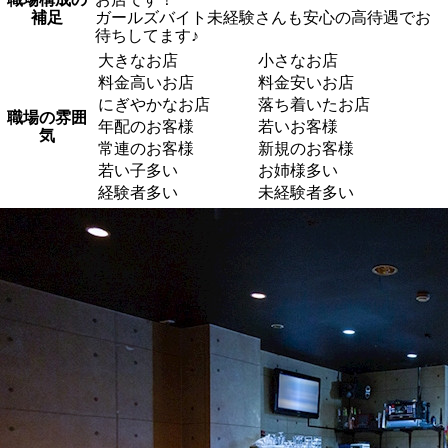
補足
ガールズバイト未経験さんも安心の高待遇でお
待ちしてます♪
大きなお店
小さなお店
料金高いお店
料金安いお店
にぎやかなお店
落ち着いたお店
職場の雰囲
年配のお客様
若いお客様
気
常連のお客様
新規のお客様
若い子多い
お姉様多い
経験者多い
未経験者多い