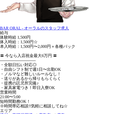
BAR ORAL - オーラルのスタッフ求人
給与
体験時給
1,500円
体入時給：1,500円☆
本入時給：1,500円〜2,000円＋各種バック
〓 今なら入店祝金最大6万円 〓
----------------------------
・全額日払い対応◎
・自由シフト制で週1日〜出勤OK
・ノルマなど難しいルールなし！
・送りがあるから帰りもらくらく
・提携の託児所完備♪
・家具家電つき！即日入寮OK
営業時間
21:00〜5:00
短時間勤務OK！
※時間帯応相談!!気軽に相談してね☆
エリア