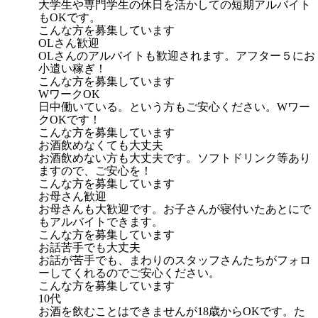
大学生や専門学生の休日を活かしての短期アルバイト
もOKです。
こんな方を募集しています
OLさん歓迎
OLさんのアルバイトも歓迎されます。アフター５にお
小遣い稼ぎ！
こんな方を募集しています
WワークOK
日中働いている。という方もご安心ください。Wワー
クOKです！
こんな方を募集しています
お酒飲めなくても大丈夫
お酒飲めない方も大丈夫です。ソフトドリンク等あり
ますので、ご安心を！
こんな方を募集しています
お母さん歓迎
お母さんも大歓迎です。お子さんが寝付いたあとにで
もアルバイトできます。
こんな方を募集しています
お話苦手でも大丈夫
お話が苦手でも、まわりのスタッフさんたちがフォロ
ーしてくれるのでご安心ください。
こんな方を募集しています
10代
お酒を飲むことはできませんが18歳からOKです。た