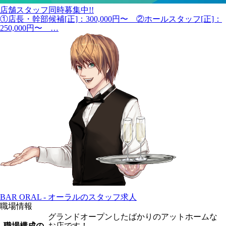
店舗スタッフ同時募集中!!
①店長・幹部候補[正]：300,000円〜 ②ホールスタッフ[正]：
250,000円〜 …
BAR ORAL - オーラルのスタッフ求人
職場情報
グランドオープンしたばかりのアットホームな
職場構成の
お店です！