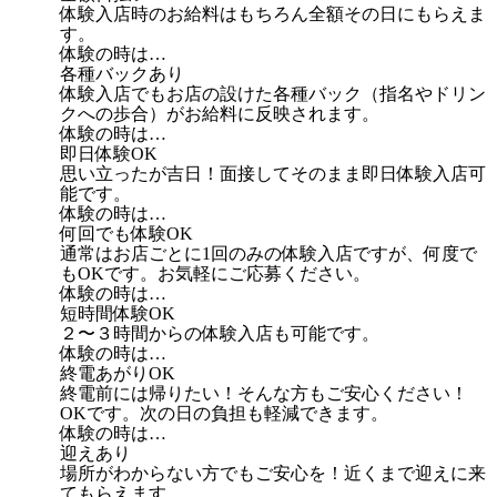
体験入店時のお給料はもちろん全額その日にもらえま
す。
体験の時は…
各種バックあり
体験入店でもお店の設けた各種バック（指名やドリン
クへの歩合）がお給料に反映されます。
体験の時は…
即日体験OK
思い立ったが吉日！面接してそのまま即日体験入店可
能です。
体験の時は…
何回でも体験OK
通常はお店ごとに1回のみの体験入店ですが、何度で
もOKです。お気軽にご応募ください。
体験の時は…
短時間体験OK
２〜３時間からの体験入店も可能です。
体験の時は…
終電あがりOK
終電前には帰りたい！そんな方もご安心ください！
OKです。次の日の負担も軽減できます。
体験の時は…
迎えあり
場所がわからない方でもご安心を！近くまで迎えに来
てもらえます。