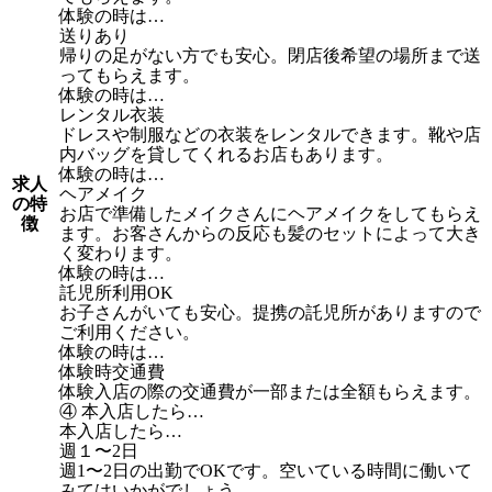
体験の時は…
送りあり
帰りの足がない方でも安心。閉店後希望の場所まで送
ってもらえます。
体験の時は…
レンタル衣装
ドレスや制服などの衣装をレンタルできます。靴や店
内バッグを貸してくれるお店もあります。
体験の時は…
求人
ヘアメイク
の特
お店で準備したメイクさんにヘアメイクをしてもらえ
徴
ます。お客さんからの反応も髪のセットによって大き
く変わります。
体験の時は…
託児所利用OK
お子さんがいても安心。提携の託児所がありますので
ご利用ください。
体験の時は…
体験時交通費
体験入店の際の交通費が一部または全額もらえます。
④ 本入店したら…
本入店したら…
週１〜2日
週1〜2日の出勤でOKです。空いている時間に働いて
みてはいかがでしょう。