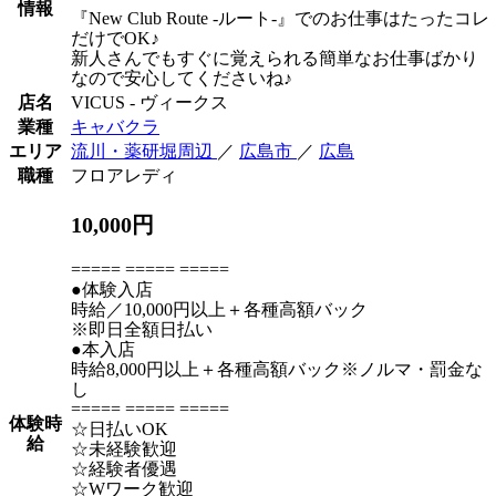
情報
『New Club Route -ルート-』でのお仕事はたったコレ
だけでOK♪
新人さんでもすぐに覚えられる簡単なお仕事ばかり
なので安心してくださいね♪
店名
VICUS - ヴィークス
業種
キャバクラ
エリア
流川・薬研堀周辺
／
広島市
／
広島
職種
フロアレディ
10,000円
===== ===== =====
●体験入店
時給／10,000円以上＋各種高額バック
※即日全額日払い
●本入店
時給8,000円以上＋各種高額バック※ノルマ・罰金な
し
===== ===== =====
体験時
☆日払いOK
給
☆未経験歓迎
☆経験者優遇
☆Wワーク歓迎