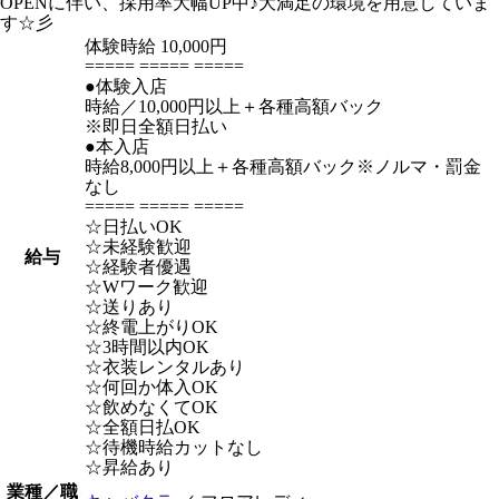
OPENに伴い、採用率大幅UP中♪大満足の環境を用意していま
す☆彡
体験時給
10,000円
===== ===== =====
●体験入店
時給／10,000円以上＋各種高額バック
※即日全額日払い
●本入店
時給8,000円以上＋各種高額バック※ノルマ・罰金
なし
===== ===== =====
☆日払いOK
☆未経験歓迎
給与
☆経験者優遇
☆Wワーク歓迎
☆送りあり
☆終電上がりOK
☆3時間以内OK
☆衣装レンタルあり
☆何回か体入OK
☆飲めなくてOK
☆全額日払OK
☆待機時給カットなし
☆昇給あり
業種／職