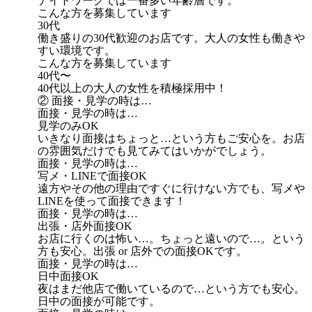
ナイトワークでは一番多い年齢層です。
こんな方を募集しています
30代
働き盛りの30代歓迎のお店です。大人の女性も働きや
すい環境です。
こんな方を募集しています
40代〜
40代以上の大人の女性を積極採用中！
② 面接・見学の時は…
面接・見学の時は…
見学のみOK
いきなり面接はちょっと…という方もご安心を。お店
の雰囲気だけでも見てみてはいかがでしょう。
面接・見学の時は…
写メ・LINEで面接OK
遠方やその他の理由ですぐに行けない方でも、写メや
LINEを使って面接できます！
面接・見学の時は…
出張・店外面接OK
お店に行くのは怖い…。ちょっと遠いので…。という
方も安心。出張 or 店外での面接OKです。
面接・見学の時は…
日中面接OK
夜はまだ他店で働いているので…という方でも安心。
日中の面接が可能です。