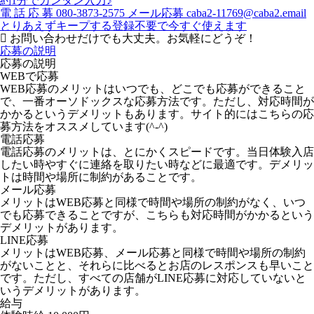
約1分でカンタン入力♪
電
話
応
募
080-3873-2575
メール応募
caba2-11769@caba2.email
とりあえずキープする
登録不要で今すぐ使えます
お問い合わせだけでも大丈夫。お気軽にどうぞ！
応募の説明
応募の説明
WEBで応募
WEB応募のメリットはいつでも、どこでも応募ができること
で、一番オーソドックスな応募方法です。ただし、対応時間が
かかるというデメリットもあります。サイト的にはこちらの応
募方法をオススメしています(^-^)
電話応募
電話応募のメリットは、とにかくスピードです。当日体験入店
したい時やすぐに連絡を取りたい時などに最適です。デメリッ
トは時間や場所に制約があることです。
メール応募
メリットはWEB応募と同様で時間や場所の制約がなく、いつ
でも応募できることですが、こちらも対応時間がかかるという
デメリットがあります。
LINE応募
メリットはWEB応募、メール応募と同様で時間や場所の制約
がないことと、それらに比べるとお店のレスポンスも早いこと
です。ただし、すべての店舗がLINE応募に対応していないと
いうデメリットがあります。
給与