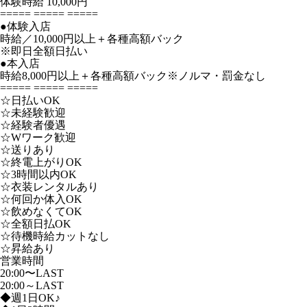
体験時給
10,000円
===== ===== =====
●体験入店
時給／10,000円以上＋各種高額バック
※即日全額日払い
●本入店
時給8,000円以上＋各種高額バック※ノルマ・罰金なし
===== ===== =====
☆日払いOK
☆未経験歓迎
☆経験者優遇
☆Wワーク歓迎
☆送りあり
☆終電上がりOK
☆3時間以内OK
☆衣装レンタルあり
☆何回か体入OK
☆飲めなくてOK
☆全額日払OK
☆待機時給カットなし
☆昇給あり
営業時間
20:00〜LAST
20:00～LAST
◆週1日OK♪