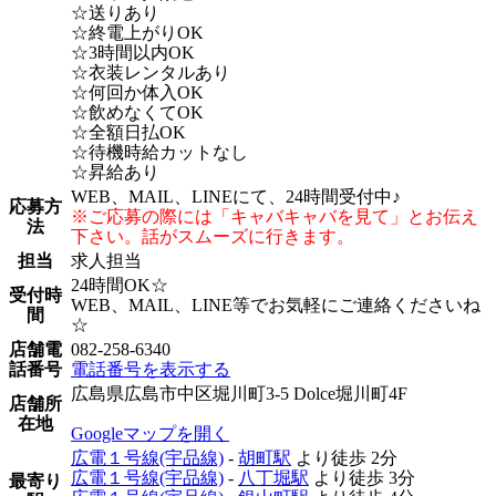
☆送りあり
☆終電上がりOK
☆3時間以内OK
☆衣装レンタルあり
☆何回か体入OK
☆飲めなくてOK
☆全額日払OK
☆待機時給カットなし
☆昇給あり
WEB、MAIL、LINEにて、24時間受付中♪
応募方
※ご応募の際には「キャバキャバを見て」とお伝え
法
下さい。話がスムーズに行きます。
担当
求人担当
24時間OK☆
受付時
WEB、MAIL、LINE等でお気軽にご連絡くださいね
間
☆
店舗電
082-258-6340
話番号
電話番号を表示する
広島県広島市中区堀川町3-5 Dolce堀川町4F
店舗所
在地
Googleマップを開く
広電１号線(宇品線)
-
胡町駅
より徒歩
2分
広電１号線(宇品線)
-
八丁堀駅
より徒歩
3分
最寄り