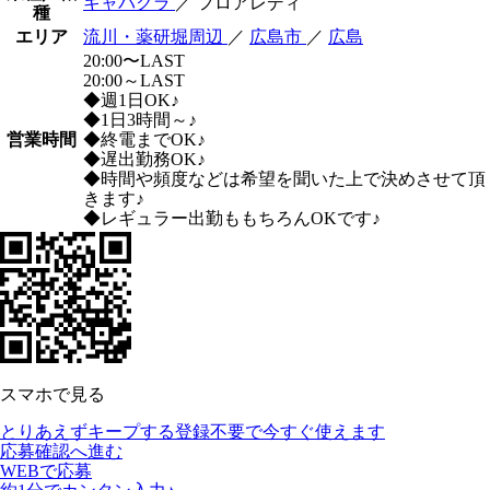
キャバクラ
／ フロアレディ
種
エリア
流川・薬研堀周辺
／
広島市
／
広島
20:00〜LAST
20:00～LAST
◆週1日OK♪
◆1日3時間～♪
営業時間
◆終電までOK♪
◆遅出勤務OK♪
◆時間や頻度などは希望を聞いた上で決めさせて頂
きます♪
◆レギュラー出勤ももちろんOKです♪
スマホで見る
とりあえずキープする
登録不要で今すぐ使えます
応募確認へ進む
WEBで応募