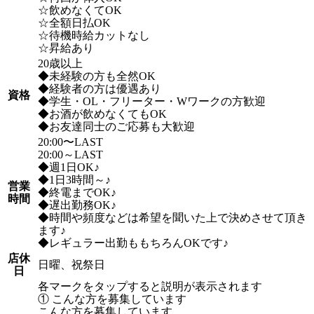
☆飲めなくてOK
☆全額日払OK
☆待機時給カットなし
☆昇給あり
20歳以上
◆未経験の方も全然OK
◆経験者の方は優遇あり
資格
◆学生・OL・フリーター・Wワークの方歓迎
◆お酒が飲めなくてもOK
◆お友達同士のご応募も大歓迎
20:00〜LAST
20:00～LAST
◆週1日OK♪
◆1日3時間～♪
営業
◆終電までOK♪
時間
◆遅出勤務OK♪
◆時間や頻度などは希望を聞いた上で決めさせて頂き
ます♪
◆レギュラー出勤ももちろんOKです♪
店休
日曜、祝祭日
日
各マークをタップすると説明が表示されます
① こんな方を募集しています
こんな方を募集しています