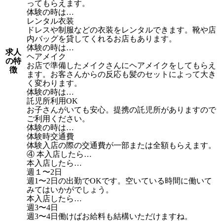
ってもらえます。
体験の時は…
レンタル衣装
ドレスや制服などの衣装をレンタルできます。靴や店
内バッグを貸してくれるお店もあります。
体験の時は…
求人
ヘアメイク
の特
お店で準備したメイクさんにヘアメイクをしてもらえ
徴
ます。お客さんからの反応も髪のセットによって大き
く変わります。
体験の時は…
託児所利用OK
お子さんがいても安心。提携の託児所がありますので
ご利用ください。
体験の時は…
体験時交通費
体験入店の際の交通費が一部または全額もらえます。
④ 本入店したら…
本入店したら…
週１〜2日
週1〜2日の出勤でOKです。空いている時間に働いて
みてはいかがでしょう。
本入店したら…
週3〜4日
週3〜4日働けばお給料も結構いただけますね。