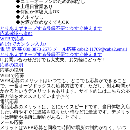
◆ニューオープンのため派閥なし
◆土曜日営業あり
◆何回か体験入店OK
◆ノルマなし
◆お酒が飲めなくてもOK
とりあえずキープする
登録不要で今すぐ使えます
応募確認へ進む
WEBで応募
約1分でカンタン入力♪
電
話
応
募
080-3873-2575
メール応募
caba2-11769@caba2.email
とりあえずキープする
登録不要で今すぐ使えます
お問い合わせだけでも大丈夫。お気軽にどうぞ！
応募の説明
応募の説明
WEBで応募
WEB応募のメリットはいつでも、どこでも応募ができること
で、一番オーソドックスな応募方法です。ただし、対応時間が
かかるというデメリットもあります。サイト的にはこちらの応
募方法をオススメしています(^-^)
電話応募
電話応募のメリットは、とにかくスピードです。当日体験入店
したい時やすぐに連絡を取りたい時などに最適です。デメリッ
トは時間や場所に制約があることです。
メール応募
メリットはWEB応募と同様で時間や場所の制約がなく、いつ