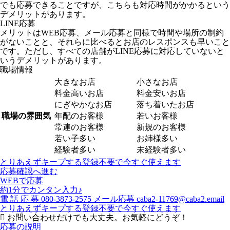
でも応募できることですが、こちらも対応時間がかかるという
デメリットがあります。
LINE応募
メリットはWEB応募、メール応募と同様で時間や場所の制約
がないことと、それらに比べるとお店のレスポンスも早いこと
です。ただし、すべての店舗がLINE応募に対応していないと
いうデメリットがあります。
職場情報
大きなお店
小さなお店
料金高いお店
料金安いお店
にぎやかなお店
落ち着いたお店
職場の雰囲気
年配のお客様
若いお客様
常連のお客様
新規のお客様
若い子多い
お姉様多い
経験者多い
未経験者多い
とりあえずキープする
登録不要で今すぐ使えます
応募確認へ進む
WEBで応募
約1分でカンタン入力♪
電
話
応
募
080-3873-2575
メール応募
caba2-11769@caba2.email
とりあえずキープする
登録不要で今すぐ使えます
お問い合わせだけでも大丈夫。お気軽にどうぞ！
応募の説明