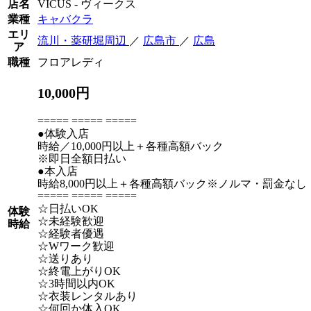
店名
VICUS - ヴィークス
業種
キャバクラ
エリ
流川・薬研堀周辺
／
広島市
／
広島
ア
職種
フロアレディ
10,000円
===== ===== =====
●体験入店
時給／10,000円以上＋各種高額バック
※即日全額日払い
●本入店
時給8,000円以上＋各種高額バック※ノルマ・罰金なし
===== ===== =====
☆日払いOK
体験
☆未経験歓迎
時給
☆経験者優遇
☆Wワーク歓迎
☆送りあり
☆終電上がりOK
☆3時間以内OK
☆衣装レンタルあり
☆何回か体入OK