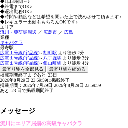
◆1日3時間～♪
◆終電までOK♪
◆遅出勤務OK♪
◆時間や頻度などは希望を聞いた上で決めさせて頂きます♪
◆レギュラー出勤ももちろんOKです♪
エリア
流川・薬研堀周辺
／
広島市
／
広島
業種
キャバクラ
最寄駅
広電１号線(宇品線)
-
胡町駅
より徒歩
2分
広電１号線(宇品線)
-
八丁堀駅
より徒歩
3分
広電１号線(宇品線)
-
銀山町駅
より徒歩
4分
最寄り駅を全部見る
最寄り駅を縮める
掲載期間終了まであと
23
日
2026年8月29日 23:59:59に掲載終了
掲載期間：2026年7月29日-2026年8月29日 23:59:59
あと
23
日で掲載期間終了
メッセージ
流川にエリア屈指の高級キャバクラ