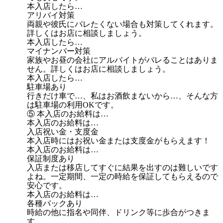
本入店したら…
アリバイ対策
両親や彼氏にバレたくない場合も対策してくれます。
詳しくはお店に相談しましょう。
本入店したら…
マイナンバー対策
家族やお昼の会社にアルバイトがバレることはありま
せん。詳しくはお店に相談しましょう。
本入店したら…
駐車場あり
行きだけ車で…、私はお酒飲まないから…、そんな方
は駐車場の利用OKです。
⑤ 本入店のお給料は…
本入店のお給料は…
入店祝い金・支度金
本入店時にはお祝い金または支度金がもらえます！
本入店のお給料は…
保証制度あり
入店または移店してすぐに結果を出すのは難しいです
よね。一定期間、一定の時給を保証してもらえるので
安心です。
本入店のお給料は…
各種バックあり
時給の他に指名や同伴、ドリンク等に歩合がつきま
す。