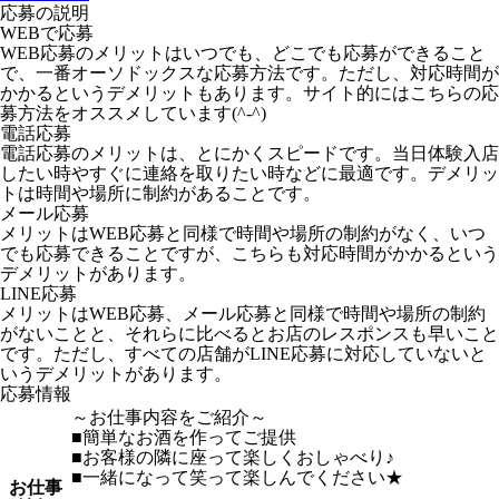
応募の説明
WEBで応募
WEB応募のメリットはいつでも、どこでも応募ができること
で、一番オーソドックスな応募方法です。ただし、対応時間が
かかるというデメリットもあります。サイト的にはこちらの応
募方法をオススメしています(^-^)
電話応募
電話応募のメリットは、とにかくスピードです。当日体験入店
したい時やすぐに連絡を取りたい時などに最適です。デメリッ
トは時間や場所に制約があることです。
メール応募
メリットはWEB応募と同様で時間や場所の制約がなく、いつ
でも応募できることですが、こちらも対応時間がかかるという
デメリットがあります。
LINE応募
メリットはWEB応募、メール応募と同様で時間や場所の制約
がないことと、それらに比べるとお店のレスポンスも早いこと
です。ただし、すべての店舗がLINE応募に対応していないと
いうデメリットがあります。
応募情報
～お仕事内容をご紹介～
■簡単なお酒を作ってご提供
■お客様の隣に座って楽しくおしゃべり♪
■一緒になって笑って楽しんでください★
お仕事