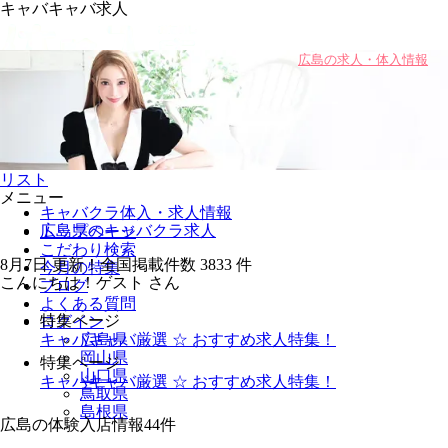
キャバキャバ求人
広島の求人・体入情報
0
キープ
リスト
メニュー
キャバクラ体入・求人情報
広島県のキャバクラ求人
トップページ
こだわり検索
8月7日
更新！全国掲載件数
3833
件
今月の特集
こんにちは！
ゲスト
さん
ブログ
よくある質問
特集ページ
ログイン
キャバキャバ厳選 ☆ おすすめ求人特集！
広島県
岡山県
特集ページ
山口県
キャバキャバ厳選 ☆ おすすめ求人特集！
鳥取県
島根県
広島の体験入店情報
44
件