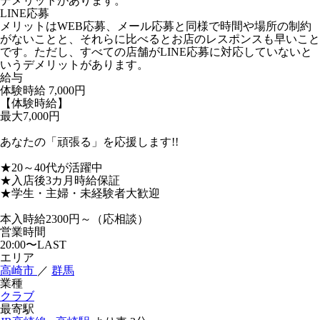
デメリットがあります。
LINE応募
メリットはWEB応募、メール応募と同様で時間や場所の制約
がないことと、それらに比べるとお店のレスポンスも早いこと
です。ただし、すべての店舗がLINE応募に対応していないと
いうデメリットがあります。
給与
体験時給
7,000円
【体験時給】
最大7,000円
あなたの「頑張る」を応援します!!
★20～40代が活躍中
★入店後3カ月時給保証
★学生・主婦・未経験者大歓迎
本入時給2300円～（応相談）
営業時間
20:00〜LAST
エリア
高崎市
／
群馬
業種
クラブ
最寄駅