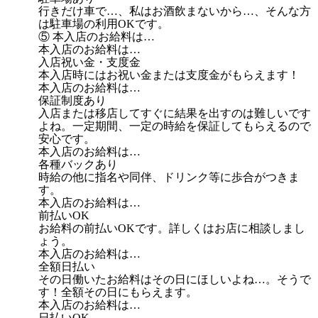
行きだけ車で…、私はお酒飲まないから…、そんな方
は駐車場の利用OKです。
⑤ 本入店のお給料は…
本入店のお給料は…
入店祝い金・支度金
本入店時にはお祝い金または支度金がもらえます！
本入店のお給料は…
保証制度あり
入店または移店してすぐに結果を出すのは難しいです
よね。一定期間、一定の時給を保証してもらえるので
安心です。
本入店のお給料は…
各種バックあり
時給の他に指名や同伴、ドリンク等に歩合がつきま
す。
本入店のお給料は…
前払いOK
お給料の前払いOKです。詳しくはお店に相談しまし
ょう。
本入店のお給料は…
全額日払い
その日働いたお給料はその日にほしいよね…。そうで
す！全額その日にもらえます。
本入店のお給料は…
日払いOK