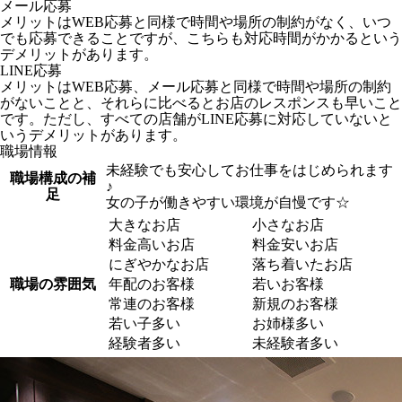
メール応募
メリットはWEB応募と同様で時間や場所の制約がなく、いつ
でも応募できることですが、こちらも対応時間がかかるという
デメリットがあります。
LINE応募
メリットはWEB応募、メール応募と同様で時間や場所の制約
がないことと、それらに比べるとお店のレスポンスも早いこと
です。ただし、すべての店舗がLINE応募に対応していないと
いうデメリットがあります。
職場情報
未経験でも安心してお仕事をはじめられます
職場構成の補
♪
足
女の子が働きやすい環境が自慢です☆
大きなお店
小さなお店
料金高いお店
料金安いお店
にぎやかなお店
落ち着いたお店
職場の雰囲気
年配のお客様
若いお客様
常連のお客様
新規のお客様
若い子多い
お姉様多い
経験者多い
未経験者多い