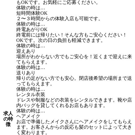
もOKです。お気軽にご応募ください。
体験の時は…
短時間体験OK
２〜３時間からの体験入店も可能です。
体験の時は…
終電あがりOK
終電前には帰りたい！そんな方もご安心ください！
OKです。次の日の負担も軽減できます。
体験の時は…
迎えあり
場所がわからない方でもご安心を！近くまで迎えに来
てもらえます。
体験の時は…
送りあり
帰りの足がない方でも安心。閉店後希望の場所まで送
ってもらえます。
体験の時は…
レンタル衣装
ドレスや制服などの衣装をレンタルできます。靴や店
内バッグを貸してくれるお店もあります。
体験の時は…
求人
ヘアメイク
の特
お店で準備したメイクさんにヘアメイクをしてもらえ
徴
ます。お客さんからの反応も髪のセットによって大き
く変わります。