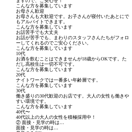
ますので、ご安心を！
こんな方を募集しています
お母さん歓迎
お母さんも大歓迎です。お子さんが寝付いたあとにで
もアルバイトできます。
こんな方を募集しています
お話苦手でも大丈夫
お話が苦手でも、まわりのスタッフさんたちがフォロ
ーしてくれるのでご安心ください。
こんな方を募集しています
10代
お酒を飲むことはできませんが18歳からOKです。た
だし高校生は一切不可です。
こんな方を募集しています
20代
ナイトワークでは一番多い年齢層です。
こんな方を募集しています
30代
働き盛りの30代歓迎のお店です。大人の女性も働きや
すい環境です。
こんな方を募集しています
40代〜
40代以上の大人の女性を積極採用中！
② 面接・見学の時は…
面接・見学の時は…