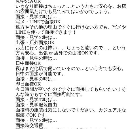
見学のみOK
いきなり面接はちょっと…という方もご安心を。お店
の雰囲気だけでも見てみてはいかがでしょう。
面接・見学の時は…
写メ・LINEで面接OK
遠方やその他の理由ですぐに行けない方でも、写メや
LINEを使って面接できます！
面接・見学の時は…
出張・店外面接OK
お店に行くのは怖い…。ちょっと遠いので…。という
方も安心。出張 or 店外での面接OKです。
面接・見学の時は…
日中面接OK
夜はまだ他店で働いているので…という方でも安心。
日中の面接が可能です。
面接・見学の時は…
即日面接OK
今日時間が空いたのですぐに面接してもらいたい！そ
んな時でもすぐに面接可能です。
面接・見学の時は…
面接・見学服装自由
面接時の服装は気にしないでください。カジュアルな
服装でOKです。
面接・見学の時は…
面接時交通費