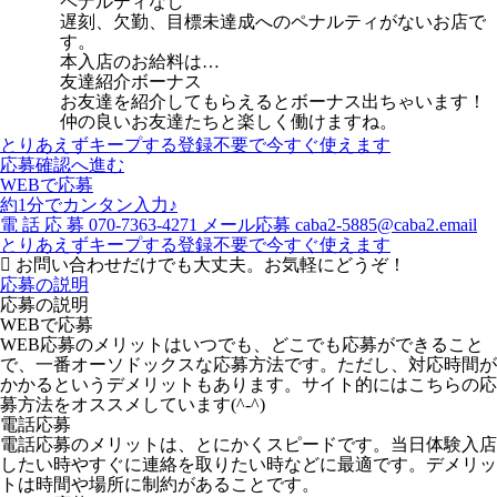
ペナルティなし
遅刻、欠勤、目標未達成へのペナルティがないお店で
す。
本入店のお給料は…
友達紹介ボーナス
お友達を紹介してもらえるとボーナス出ちゃいます！
仲の良いお友達たちと楽しく働けますね。
とりあえずキープする
登録不要で今すぐ使えます
応募確認へ進む
WEBで応募
約1分でカンタン入力♪
電
話
応
募
070-7363-4271
メール応募
caba2-5885@caba2.email
とりあえずキープする
登録不要で今すぐ使えます
お問い合わせだけでも大丈夫。お気軽にどうぞ！
応募の説明
応募の説明
WEBで応募
WEB応募のメリットはいつでも、どこでも応募ができること
で、一番オーソドックスな応募方法です。ただし、対応時間が
かかるというデメリットもあります。サイト的にはこちらの応
募方法をオススメしています(^-^)
電話応募
電話応募のメリットは、とにかくスピードです。当日体験入店
したい時やすぐに連絡を取りたい時などに最適です。デメリッ
トは時間や場所に制約があることです。