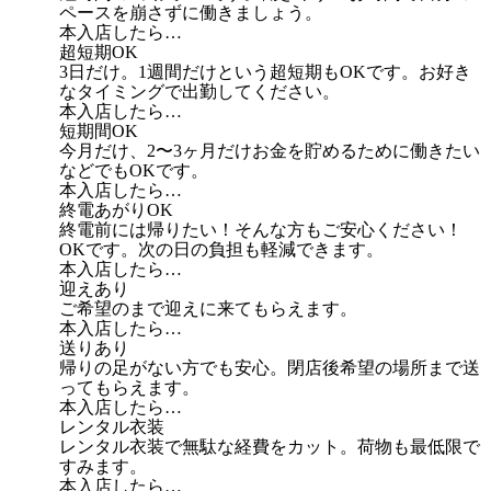
ペースを崩さずに働きましょう。
本入店したら…
超短期OK
3日だけ。1週間だけという超短期もOKです。お好き
なタイミングで出勤してください。
本入店したら…
短期間OK
今月だけ、2〜3ヶ月だけお金を貯めるために働きたい
などでもOKです。
本入店したら…
終電あがりOK
終電前には帰りたい！そんな方もご安心ください！
OKです。次の日の負担も軽減できます。
本入店したら…
迎えあり
ご希望のまで迎えに来てもらえます。
本入店したら…
送りあり
帰りの足がない方でも安心。閉店後希望の場所まで送
ってもらえます。
本入店したら…
レンタル衣装
レンタル衣装で無駄な経費をカット。荷物も最低限で
すみます。
本入店したら…