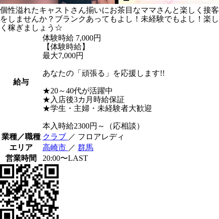
個性溢れたキャストさん揃いにお茶目なママさんと楽しく接客
をしませんか？ブランクあってもよし！未経験でもよし！楽し
く稼ぎましょう☆
体験時給
7,000円
【体験時給】
最大7,000円
あなたの「頑張る」を応援します!!
給与
★20～40代が活躍中
★入店後3カ月時給保証
★学生・主婦・未経験者大歓迎
本入時給2300円～（応相談）
業種／職種
クラブ
／ フロアレディ
エリア
高崎市
／
群馬
営業時間
20:00〜LAST