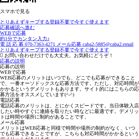
スマホで見る
とりあえずキープする
登録不要で今すぐ使えます
応募確認へ進む
WEBで応募
約1分でカンタン入力♪
電
話
応
募
070-7363-4271
メール応募
caba2-5885@caba2.email
とりあえずキープする
登録不要で今すぐ使えます
お問い合わせだけでも大丈夫。お気軽にどうぞ！
応募の説明
応募の説明
WEBで応募
WEB応募のメリットはいつでも、どこでも応募ができること
で、一番オーソドックスな応募方法です。ただし、対応時間が
かかるというデメリットもあります。サイト的にはこちらの応
募方法をオススメしています(^-^)
電話応募
電話応募のメリットは、とにかくスピードです。当日体験入店
したい時やすぐに連絡を取りたい時などに最適です。デメリッ
トは時間や場所に制約があることです。
メール応募
メリットはWEB応募と同様で時間や場所の制約がなく、いつ
でも応募できることですが、こちらも対応時間がかかるという