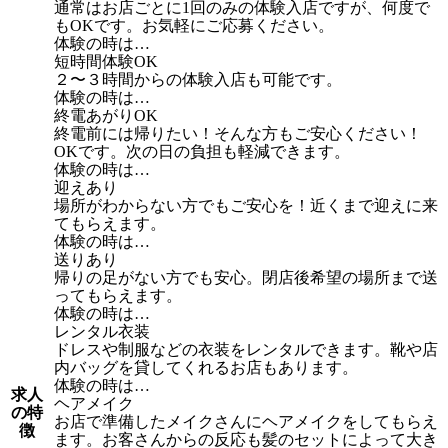
通常はお店ごとに1回のみの体験入店ですが、何度で
もOKです。お気軽にご応募ください。
体験の時は…
短時間体験OK
２〜３時間からの体験入店も可能です。
体験の時は…
終電あがりOK
終電前には帰りたい！そんな方もご安心ください！
OKです。次の日の負担も軽減できます。
体験の時は…
迎えあり
場所がわからない方でもご安心を！近くまで迎えに来
てもらえます。
体験の時は…
送りあり
帰りの足がない方でも安心。閉店後希望の場所まで送
ってもらえます。
体験の時は…
レンタル衣装
ドレスや制服などの衣装をレンタルできます。靴や店
内バッグを貸してくれるお店もあります。
体験の時は…
求人
ヘアメイク
の特
お店で準備したメイクさんにヘアメイクをしてもらえ
徴
ます。お客さんからの反応も髪のセットによって大き