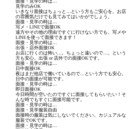
面接・見学の時は…
見学のみOK
いきなり面接はちょっと…という方もご安心を。お店
の雰囲気だけでも見てみてはいかがでしょう。
面接・見学の時は…
写メ・LINEで面接OK
遠方やその他の理由ですぐに行けない方でも、写メや
LINEを使って面接できます！
面接・見学の時は…
出張・店外面接OK
お店に行くのは怖い…。ちょっと遠いので…。という
方も安心。出張 or 店外での面接OKです。
面接・見学の時は…
日中面接OK
夜はまだ他店で働いているので…という方でも安心。
日中の面接が可能です。
面接・見学の時は…
即日面接OK
今日時間が空いたのですぐに面接してもらいたい！そ
んな時でもすぐに面接可能です。
面接・見学の時は…
面接・見学服装自由
面接時の服装は気にしないでください。カジュアルな
服装でOKです。
面接・見学の時は…