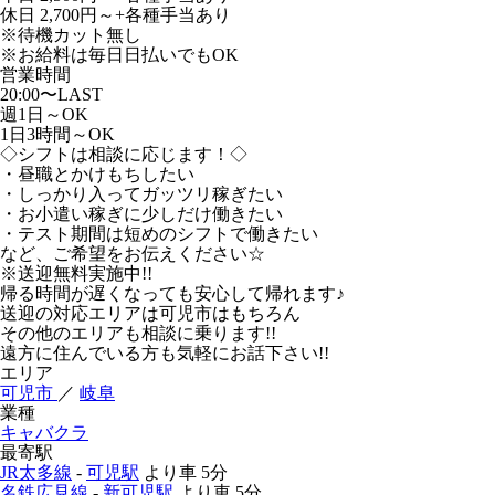
休日 2,700円～+各種手当あり
※待機カット無し
※お給料は毎日日払いでもOK
営業時間
20:00〜LAST
週1日～OK
1日3時間～OK
◇シフトは相談に応じます！◇
・昼職とかけもちしたい
・しっかり入ってガッツリ稼ぎたい
・お小遣い稼ぎに少しだけ働きたい
・テスト期間は短めのシフトで働きたい
など、ご希望をお伝えください☆
※送迎無料実施中!!
帰る時間が遅くなっても安心して帰れます♪
送迎の対応エリアは可児市はもちろん
その他のエリアも相談に乗ります!!
遠方に住んでいる方も気軽にお話下さい!!
エリア
可児市
／
岐阜
業種
キャバクラ
最寄駅
JR太多線
-
可児駅
より車
5分
名鉄広見線
-
新可児駅
より車
5分