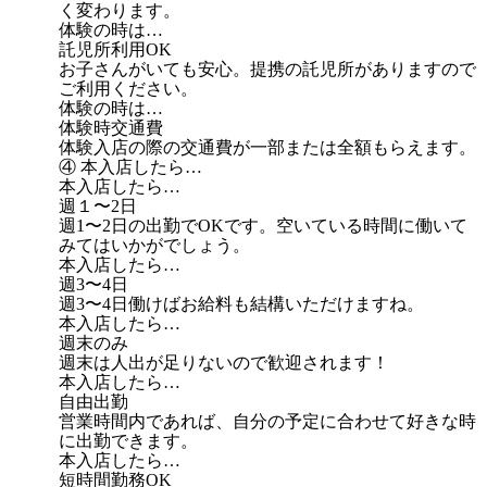
く変わります。
体験の時は…
託児所利用OK
お子さんがいても安心。提携の託児所がありますので
ご利用ください。
体験の時は…
体験時交通費
体験入店の際の交通費が一部または全額もらえます。
④ 本入店したら…
本入店したら…
週１〜2日
週1〜2日の出勤でOKです。空いている時間に働いて
みてはいかがでしょう。
本入店したら…
週3〜4日
週3〜4日働けばお給料も結構いただけますね。
本入店したら…
週末のみ
週末は人出が足りないので歓迎されます！
本入店したら…
自由出勤
営業時間内であれば、自分の予定に合わせて好きな時
に出勤できます。
本入店したら…
短時間勤務OK