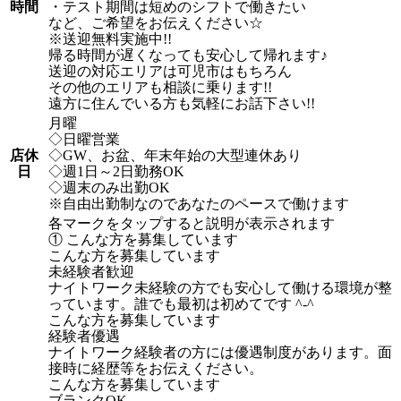
時間
・テスト期間は短めのシフトで働きたい
など、ご希望をお伝えください☆
※送迎無料実施中!!
帰る時間が遅くなっても安心して帰れます♪
送迎の対応エリアは可児市はもちろん
その他のエリアも相談に乗ります!!
遠方に住んでいる方も気軽にお話下さい!!
月曜
◇日曜営業
店休
◇GW、お盆、年末年始の大型連休あり
日
◇週1日～2日勤務OK
◇週末のみ出勤OK
※自由出勤制なのであなたのペースで働けます
各マークをタップすると説明が表示されます
① こんな方を募集しています
こんな方を募集しています
未経験者歓迎
ナイトワーク未経験の方でも安心して働ける環境が整
っています。誰でも最初は初めてです ^-^
こんな方を募集しています
経験者優遇
ナイトワーク経験者の方には優遇制度があります。面
接時に経歴等をお伝えください。
こんな方を募集しています
ブランクOK