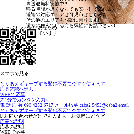
※送迎無料実施中!!
帰る時間が遅くなっても安心して帰れます♪
送迎の対応エリアは可児市はもちろん
その他のエリアも相談に乗ります!!
遠方に住んでいる方も気軽にお話下さい!!
キャバキャバ
はあなたの
Ⓡ
体験入店を応援しています
スマホで見る
とりあえずキープする
登録不要で今すぐ使えます
応募確認へ進む
WEBで応募
約1分でカンタン入力♪
電
話
応
募
090-4252-6717
メール応募
caba2-5452@caba2.email
とりあえずキープする
登録不要で今すぐ使えます
お問い合わせだけでも大丈夫。お気軽にどうぞ！
応募の説明
応募の説明
WEBで応募