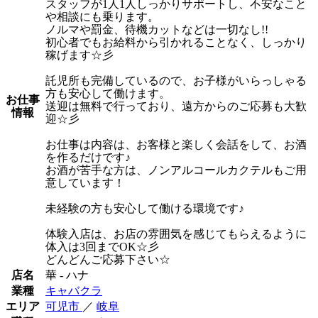
スタッフが1人1人しっかりサポートし、不安なこと
や相談にも乗ります。
ノルマや罰金、待機カットなどは一切なし!!
初心者でもお給料から引かれることなく、しっかり
稼げます☆彡
託児所も完備しているので、お子様がいらっしゃる
方も安心して働けます。
お仕事
送迎は無料で行っており、遠方からのご応募も大歓
情報
迎☆彡
お仕事は内容は、お客様と楽しく会話をして、お酒
を作るだけです♪
お酒が苦手な方は、ノンアルコールカクテルもご用
意しています！
未経験の方も安心して働ける環境です♪
体験入店は、お店の雰囲気を感じてもらえるように
体入は3回までOK☆彡
どんどんご応募下さい☆
店名
華 - ハナ
業種
キャバクラ
エリア
可児市
／
岐阜