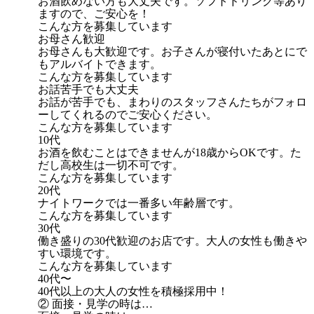
お酒飲めない方も大丈夫です。ソフトドリンク等あり
ますので、ご安心を！
こんな方を募集しています
お母さん歓迎
お母さんも大歓迎です。お子さんが寝付いたあとにで
もアルバイトできます。
こんな方を募集しています
お話苦手でも大丈夫
お話が苦手でも、まわりのスタッフさんたちがフォロ
ーしてくれるのでご安心ください。
こんな方を募集しています
10代
お酒を飲むことはできませんが18歳からOKです。た
だし高校生は一切不可です。
こんな方を募集しています
20代
ナイトワークでは一番多い年齢層です。
こんな方を募集しています
30代
働き盛りの30代歓迎のお店です。大人の女性も働きや
すい環境です。
こんな方を募集しています
40代〜
40代以上の大人の女性を積極採用中！
② 面接・見学の時は…