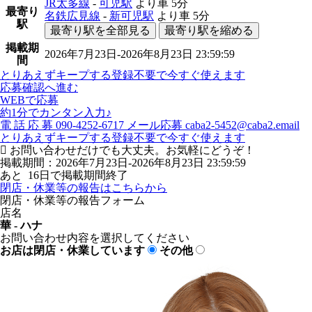
JR太多線
-
可児駅
より車
5分
最寄り
名鉄広見線
-
新可児駅
より車
5分
駅
最寄り駅を全部見る
最寄り駅を縮める
掲載期
2026年7月23日-2026年8月23日 23:59:59
間
とりあえずキープする
登録不要で今すぐ使えます
応募確認へ進む
WEBで応募
約1分でカンタン入力♪
電
話
応
募
090-4252-6717
メール応募
caba2-5452@caba2.email
とりあえずキープする
登録不要で今すぐ使えます
お問い合わせだけでも大丈夫。お気軽にどうぞ！
掲載期間：2026年7月23日-2026年8月23日 23:59:59
あと
16
日で掲載期間終了
閉店・休業等の報告はこちらから
閉店・休業等の報告フォーム
店名
華 - ハナ
お問い合わせ内容を選択してください
お店は閉店・休業しています
その他