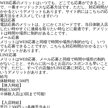
WEB応募のメリットはいつでも、どこでも応募ができること
で、一番オーソドックスな応募方法です。ただし、対応時間が
かかるというデメリットもあります。サイト的にはこちらの応
募方法をオススメしています(^-^)
電話応募
電話応募のメリットは、とにかくスピードです。当日体験入店
したい時やすぐに連絡を取りたい時などに最適です。デメリッ
トは時間や場所に制約があることです。
メール応募
メリットはWEB応募と同様で時間や場所の制約がなく、いつ
でも応募できることですが、こちらも対応時間がかかるという
デメリットがあります。
LINE応募
メリットはWEB応募、メール応募と同様で時間や場所の制約
がないことと、それらに比べるとお店のレスポンスも早いこと
です。ただし、すべての店舗がLINE応募に対応していないと
いうデメリットがあります。
給与
体験時給
3,500円
【体入時給】
時給3,500円
※体験入店は3回まで可能!
【入店時給】
平日 2,500円～+各種手当あり