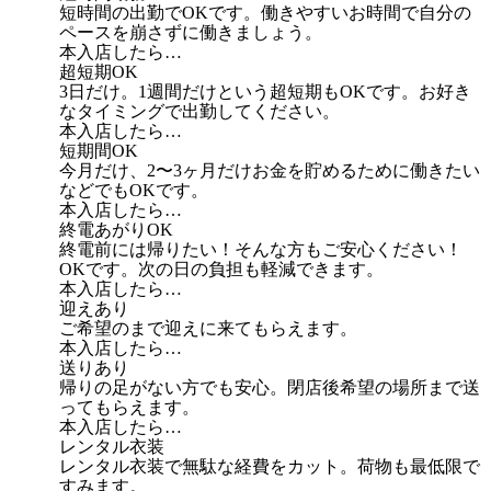
短時間の出勤でOKです。働きやすいお時間で自分の
ペースを崩さずに働きましょう。
本入店したら…
超短期OK
3日だけ。1週間だけという超短期もOKです。お好き
なタイミングで出勤してください。
本入店したら…
短期間OK
今月だけ、2〜3ヶ月だけお金を貯めるために働きたい
などでもOKです。
本入店したら…
終電あがりOK
終電前には帰りたい！そんな方もご安心ください！
OKです。次の日の負担も軽減できます。
本入店したら…
迎えあり
ご希望のまで迎えに来てもらえます。
本入店したら…
送りあり
帰りの足がない方でも安心。閉店後希望の場所まで送
ってもらえます。
本入店したら…
レンタル衣装
レンタル衣装で無駄な経費をカット。荷物も最低限で
すみます。