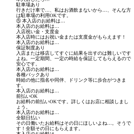
駐車場あり
行きだけ車で…、私はお酒飲まないから…、そんな方
は駐車場の利用OKです。
⑤ 本入店のお給料は…
本入店のお給料は…
入店祝い金・支度金
本入店時にはお祝い金または支度金がもらえます！
本入店のお給料は…
保証制度あり
入店または移店してすぐに結果を出すのは難しいです
よね。一定期間、一定の時給を保証してもらえるので
安心です。
本入店のお給料は…
各種バックあり
時給の他に指名や同伴、ドリンク等に歩合がつきま
す。
本入店のお給料は…
前払いOK
お給料の前払いOKです。詳しくはお店に相談しまし
ょう。
本入店のお給料は…
全額日払い
その日働いたお給料はその日にほしいよね…。そうで
す！全額その日にもらえます。
本入店のお給料は…