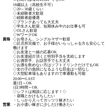
18歳以上（高校生不可）
◇20～30歳くらい
◇未経験者大歓迎
◇経験者超優遇
◇ブランクあっても大丈夫
◇学生さん歓迎、短期休み中のお仕事も可
◇OLさん歓迎
◇WワークOK
資格
◇お母さん、シングルマザー歓迎
◇託児所完備で、お子様がいらっしゃる方も安心して
働けます
◇お友達と一緒の応募OK
◇お友達紹介頂くと特別手当を支給します
◇お酒苦手、お話苦手でも大丈夫
◇お酒を飲めない方はソフトドリンクだけでもOK
◇女の子の負担になるような罰金は一切なし
◇大型駐車場もありますので車通勤も可能
20:00〜LAST
週1日～OK
1日3時間～OK
◇シフトは相談に応じます！◇
・昼職とかけもちしたい
・しっかり入ってガッツリ稼ぎたい
営業
・お小遣い稼ぎに少しだけ働きたい