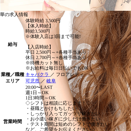
華の求人情報
体験時給
3,500円
【体入時給】
時給3,500円
※体験入店は3回まで可能!
給与
【入店時給】
平日 2,500円～+各種手当あり
休日 2,700円～+各種手当あり
※待機カット無し
※お給料は毎日日払いでもOK
業種／職種
キャバクラ
／ フロアレディ
エリア
可児市
／
岐阜
20:00〜LAST
週1日～OK
1日3時間～OK
◇シフトは相談に応じます！◇
・昼職とかけもちしたい
・しっかり入ってガッツリ稼ぎたい
・お小遣い稼ぎに少しだけ働きたい
営業時間
・テスト期間は短めのシフトで働きたい
など、ご希望をお伝えください☆