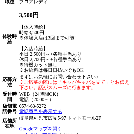
職種
フロアレディ
3,500円
【体入時給】
時給3,500円
体験時
※体験入店は3回まで可能!
給
【入店時給】
平日 2,500円～+各種手当あり
休日 2,700円～+各種手当あり
※待機カット無し
※お給料は毎日日払いでもOK
まずはお気軽にお問い合わせ下さい♪
応募方
※ご応募の際には「キャバキャバを見て」とお伝え
法
下さい。話がスムーズに行きます。
受付時
WEB（24時間OK）
間
電話（20:00～）
店舗電
0574-63-5272
話番号
電話番号を表示する
岐阜県可児市広見5-97 トマトモール2F
店舗所
在地
Googleマップを開く