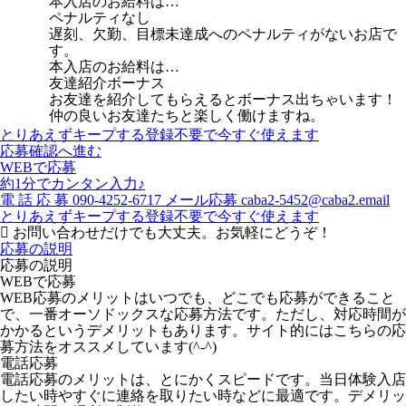
本入店のお給料は…
ペナルティなし
遅刻、欠勤、目標未達成へのペナルティがないお店で
す。
本入店のお給料は…
友達紹介ボーナス
お友達を紹介してもらえるとボーナス出ちゃいます！
仲の良いお友達たちと楽しく働けますね。
とりあえずキープする
登録不要で今すぐ使えます
応募確認へ進む
WEBで応募
約1分でカンタン入力♪
電
話
応
募
090-4252-6717
メール応募
caba2-5452@caba2.email
とりあえずキープする
登録不要で今すぐ使えます
お問い合わせだけでも大丈夫。お気軽にどうぞ！
応募の説明
応募の説明
WEBで応募
WEB応募のメリットはいつでも、どこでも応募ができること
で、一番オーソドックスな応募方法です。ただし、対応時間が
かかるというデメリットもあります。サイト的にはこちらの応
募方法をオススメしています(^-^)
電話応募
電話応募のメリットは、とにかくスピードです。当日体験入店
したい時やすぐに連絡を取りたい時などに最適です。デメリッ