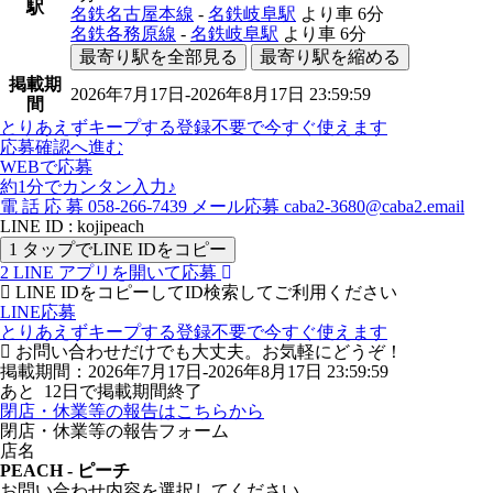
駅
名鉄名古屋本線
-
名鉄岐阜駅
より車
6分
名鉄各務原線
-
名鉄岐阜駅
より車
6分
最寄り駅を全部見る
最寄り駅を縮める
掲載期
2026年7月17日-2026年8月17日 23:59:59
間
とりあえずキープする
登録不要で今すぐ使えます
応募確認へ進む
WEBで応募
約1分でカンタン入力♪
電
話
応
募
058-266-7439
メール応募
caba2-3680@caba2.email
LINE ID : kojipeach
1
タップでLINE IDをコピー
2
LINE アプリを開いて応募
LINE IDをコピーしてID検索してご利用ください
LINE応募
とりあえずキープする
登録不要で今すぐ使えます
お問い合わせだけでも大丈夫。お気軽にどうぞ！
掲載期間：2026年7月17日-2026年8月17日 23:59:59
あと
12
日で掲載期間終了
閉店・休業等の報告はこちらから
閉店・休業等の報告フォーム
店名
PEACH - ピーチ
お問い合わせ内容を選択してください