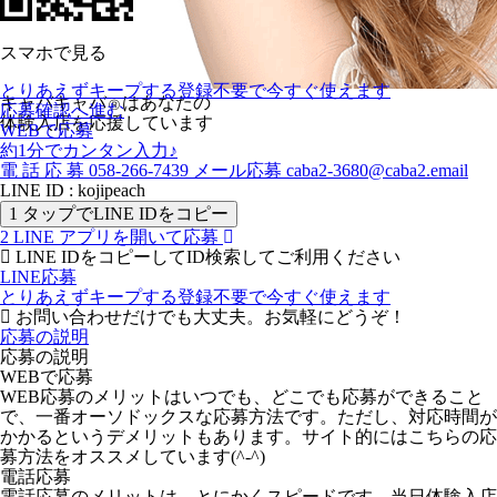
スマホで見る
とりあえずキープする
登録不要で今すぐ使えます
キャバキャバ
はあなたの
Ⓡ
応募確認へ進む
体験入店を応援しています
WEBで応募
約1分でカンタン入力♪
電
話
応
募
058-266-7439
メール応募
caba2-3680@caba2.email
LINE ID : kojipeach
1
タップでLINE IDをコピー
2
LINE アプリを開いて応募
LINE IDをコピーしてID検索してご利用ください
LINE応募
とりあえずキープする
登録不要で今すぐ使えます
お問い合わせだけでも大丈夫。お気軽にどうぞ！
応募の説明
応募の説明
WEBで応募
WEB応募のメリットはいつでも、どこでも応募ができること
で、一番オーソドックスな応募方法です。ただし、対応時間が
かかるというデメリットもあります。サイト的にはこちらの応
募方法をオススメしています(^-^)
電話応募
電話応募のメリットは、とにかくスピードです。当日体験入店