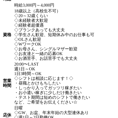
時給3,000円～4,000円
18歳以上（高校生不可）
◇20～32歳くらい
◇未経験者大歓迎
◇経験者超優遇
◇ブランクあっても大丈夫
資格
◇学生さん歓迎、短期休み中のお仕事も可
◇OLさん歓迎
◇WワークOK
◇お母さん、シングルマザー歓迎
◇お友達と一緒の応募OK
◇お酒苦手、お話苦手でも大丈夫
20:00〜LAST
週1日～OK
1日3時間～OK
◇シフトは相談に応じます！◇
営業
・昼職とかけもちしたい
時間
・しっかり入ってガッツリ稼ぎたい
・お小遣い稼ぎに少しだけ働きたい
・テスト期間は短めのシフトで働きたい
など、ご希望をお伝えください☆
日曜
◇GW、お盆、年末年始の大型連休あり
店休
◇週1日～2日勤務OK