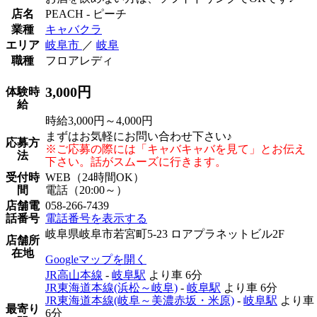
店名
PEACH - ピーチ
業種
キャバクラ
エリア
岐阜市
／
岐阜
職種
フロアレディ
3,000円
体験時
給
時給3,000円～4,000円
まずはお気軽にお問い合わせ下さい♪
応募方
※ご応募の際には「キャバキャバを見て」とお伝え
法
下さい。話がスムーズに行きます。
受付時
WEB（24時間OK）
間
電話（20:00～）
店舗電
058-266-7439
話番号
電話番号を表示する
岐阜県岐阜市若宮町5-23 ロアプラネットビル2F
店舗所
在地
Googleマップを開く
JR高山本線
-
岐阜駅
より車
6分
JR東海道本線(浜松～岐阜)
-
岐阜駅
より車
6分
JR東海道本線(岐阜～美濃赤坂・米原)
-
岐阜駅
より車
最寄り
6分