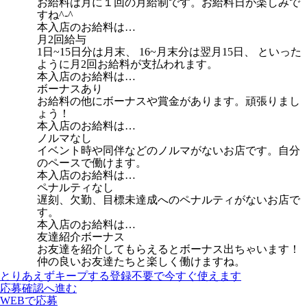
お給料は月に１回の月給制です。お給料日が楽しみで
すね^-^
本入店のお給料は…
月2回給与
1日~15日分は月末、 16~月末分は翌月15日、 といった
ように月2回お給料が支払われます。
本入店のお給料は…
ボーナスあり
お給料の他にボーナスや賞金があります。頑張りまし
ょう！
本入店のお給料は…
ノルマなし
イベント時や同伴などのノルマがないお店です。自分
のペースで働けます。
本入店のお給料は…
ペナルティなし
遅刻、欠勤、目標未達成へのペナルティがないお店で
す。
本入店のお給料は…
友達紹介ボーナス
お友達を紹介してもらえるとボーナス出ちゃいます！
仲の良いお友達たちと楽しく働けますね。
とりあえずキープする
登録不要で今すぐ使えます
応募確認へ進む
WEBで応募