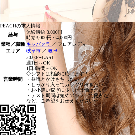
PEACHの求人情報
体験時給
3,000円
給与
時給3,000円～4,000円
業種／職種
キャバクラ
／ フロアレディ
エリア
岐阜市
／
岐阜
20:00〜LAST
週1日～OK
1日3時間～OK
◇シフトは相談に応じます！◇
営業時間
・昼職とかけもちしたい
・しっかり入ってガッツリ稼ぎたい
・お小遣い稼ぎに少しだけ働きたい
・テスト期間は短めのシフトで働きたい
など、ご希望をお伝えください☆