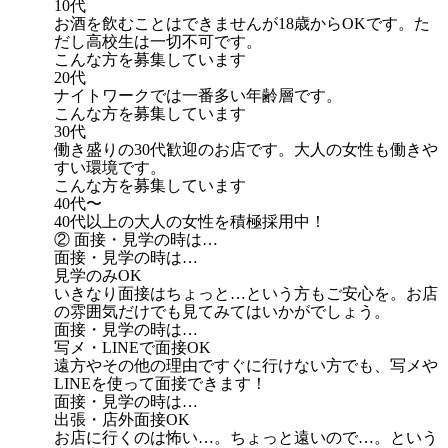
10代
お酒を飲むことはできませんが18歳からOKです。た
だし高校生は一切不可です。
こんな方を募集しています
20代
ナイトワークでは一番多い年齢層です。
こんな方を募集しています
30代
働き盛りの30代歓迎のお店です。大人の女性も働きや
すい環境です。
こんな方を募集しています
40代〜
40代以上の大人の女性を積極採用中！
② 面接・見学の時は…
面接・見学の時は…
見学のみOK
いきなり面接はちょっと…という方もご安心を。お店
の雰囲気だけでも見てみてはいかがでしょう。
面接・見学の時は…
写メ・LINEで面接OK
遠方やその他の理由ですぐに行けない方でも、写メや
LINEを使って面接できます！
面接・見学の時は…
出張・店外面接OK
お店に行くのは怖い…。ちょっと遠いので…。という