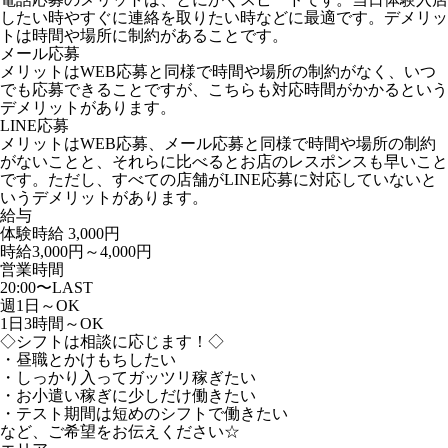
したい時やすぐに連絡を取りたい時などに最適です。デメリッ
トは時間や場所に制約があることです。
メール応募
メリットはWEB応募と同様で時間や場所の制約がなく、いつ
でも応募できることですが、こちらも対応時間がかかるという
デメリットがあります。
LINE応募
メリットはWEB応募、メール応募と同様で時間や場所の制約
がないことと、それらに比べるとお店のレスポンスも早いこと
です。ただし、すべての店舗がLINE応募に対応していないと
いうデメリットがあります。
給与
体験時給
3,000円
時給3,000円～4,000円
営業時間
20:00〜LAST
週1日～OK
1日3時間～OK
◇シフトは相談に応じます！◇
・昼職とかけもちしたい
・しっかり入ってガッツリ稼ぎたい
・お小遣い稼ぎに少しだけ働きたい
・テスト期間は短めのシフトで働きたい
など、ご希望をお伝えください☆