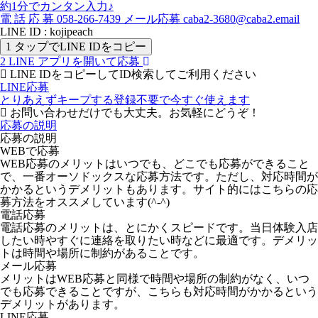
約1分でカンタン入力♪
電
話
応
募
058-266-7439
メール応募
caba2-3680@caba2.email
LINE ID : kojipeach
1
タップでLINE IDをコピー
2
LINE アプリを開いて応募
LINE IDをコピーしてID検索してご利用ください
LINE応募
とりあえずキープする
登録不要で今すぐ使えます
お問い合わせだけでも大丈夫。お気軽にどうぞ！
応募の説明
応募の説明
WEBで応募
WEB応募のメリットはいつでも、どこでも応募ができること
で、一番オーソドックスな応募方法です。ただし、対応時間が
かかるというデメリットもあります。サイト的にはこちらの応
募方法をオススメしています(^-^)
電話応募
電話応募のメリットは、とにかくスピードです。当日体験入店
したい時やすぐに連絡を取りたい時などに最適です。デメリッ
トは時間や場所に制約があることです。
メール応募
メリットはWEB応募と同様で時間や場所の制約がなく、いつ
でも応募できることですが、こちらも対応時間がかかるという
デメリットがあります。
LINE応募