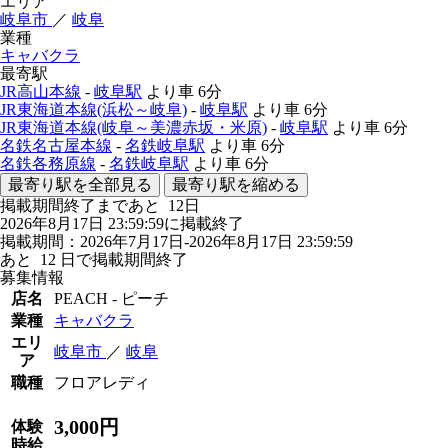
エリア
岐阜市
／
岐阜
業種
キャバクラ
最寄駅
JR高山本線
-
岐阜駅
より車
6分
JR東海道本線(浜松～岐阜)
-
岐阜駅
より車
6分
JR東海道本線(岐阜～美濃赤坂・米原)
-
岐阜駅
より車
6分
名鉄名古屋本線
-
名鉄岐阜駅
より車
6分
名鉄各務原線
-
名鉄岐阜駅
より車
6分
最寄り駅を全部見る
最寄り駅を縮める
掲載期間終了まであと
12
日
2026年8月17日 23:59:59に掲載終了
掲載期間：2026年7月17日-2026年8月17日 23:59:59
あと
12
日で掲載期間終了
募集情報
店名
PEACH - ピーチ
業種
キャバクラ
エリ
岐阜市
／
岐阜
ア
職種
フロアレディ
3,000円
体験
時給