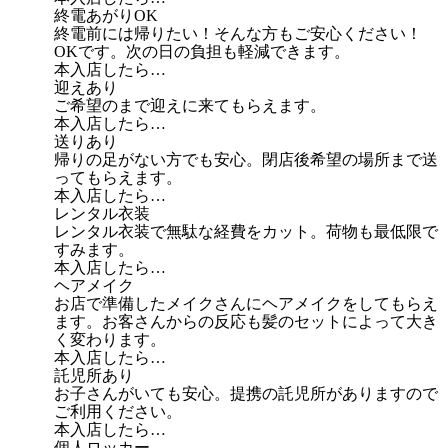
終電あがりOK
終電前には帰りたい！そんな方もご安心ください！
OKです。次の日の負担も軽減できます。
本入店したら…
迎えあり
ご希望のまで迎えに来てもらえます。
本入店したら…
送りあり
帰りの足がない方でも安心。閉店後希望の場所まで送
ってもらえます。
本入店したら…
レンタル衣装
レンタル衣装で無駄な経費をカット。荷物も最低限で
すみます。
本入店したら…
ヘアメイク
お店で準備したメイクさんにヘアメイクをしてもらえ
ます。お客さんからの反応も髪のセットによって大き
く変わります。
本入店したら…
託児所あり
お子さんがいても安心。提携の託児所がありますので
ご利用ください。
本入店したら…
個人ロッカー