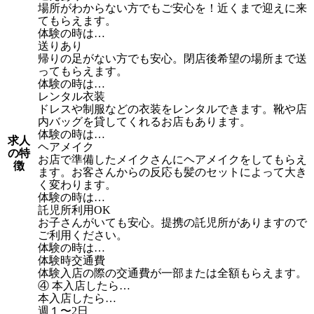
場所がわからない方でもご安心を！近くまで迎えに来
てもらえます。
体験の時は…
送りあり
帰りの足がない方でも安心。閉店後希望の場所まで送
ってもらえます。
体験の時は…
レンタル衣装
ドレスや制服などの衣装をレンタルできます。靴や店
内バッグを貸してくれるお店もあります。
体験の時は…
求人
ヘアメイク
の特
お店で準備したメイクさんにヘアメイクをしてもらえ
徴
ます。お客さんからの反応も髪のセットによって大き
く変わります。
体験の時は…
託児所利用OK
お子さんがいても安心。提携の託児所がありますので
ご利用ください。
体験の時は…
体験時交通費
体験入店の際の交通費が一部または全額もらえます。
④ 本入店したら…
本入店したら…
週１〜2日