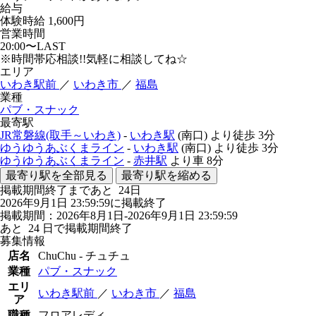
給与
体験時給
1,600円
営業時間
20:00〜LAST
※時間帯応相談!!気軽に相談してね☆
エリア
いわき駅前
／
いわき市
／
福島
業種
パブ・スナック
最寄駅
JR常磐線(取手～いわき)
-
いわき駅
(南口)
より徒歩
3分
ゆうゆうあぶくまライン
-
いわき駅
(南口)
より徒歩
3分
ゆうゆうあぶくまライン
-
赤井駅
より車
8分
最寄り駅を全部見る
最寄り駅を縮める
掲載期間終了まであと
24
日
2026年9月1日 23:59:59に掲載終了
掲載期間：2026年8月1日-2026年9月1日 23:59:59
あと
24
日で掲載期間終了
募集情報
店名
ChuChu - チュチュ
業種
パブ・スナック
エリ
いわき駅前
／
いわき市
／
福島
ア
職種
フロアレディ