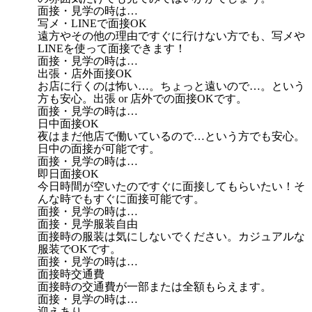
面接・見学の時は…
写メ・LINEで面接OK
遠方やその他の理由ですぐに行けない方でも、写メや
LINEを使って面接できます！
面接・見学の時は…
出張・店外面接OK
お店に行くのは怖い…。ちょっと遠いので…。という
方も安心。出張 or 店外での面接OKです。
面接・見学の時は…
日中面接OK
夜はまだ他店で働いているので…という方でも安心。
日中の面接が可能です。
面接・見学の時は…
即日面接OK
今日時間が空いたのですぐに面接してもらいたい！そ
んな時でもすぐに面接可能です。
面接・見学の時は…
面接・見学服装自由
面接時の服装は気にしないでください。カジュアルな
服装でOKです。
面接・見学の時は…
面接時交通費
面接時の交通費が一部または全額もらえます。
面接・見学の時は…
迎えあり