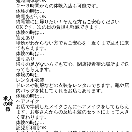
短時間体験OK
２〜３時間からの体験入店も可能です。
体験の時は…
終電あがりOK
終電前には帰りたい！そんな方もご安心ください！
OKです。次の日の負担も軽減できます。
体験の時は…
迎えあり
場所がわからない方でもご安心を！近くまで迎えに来
てもらえます。
体験の時は…
送りあり
帰りの足がない方でも安心。閉店後希望の場所まで送
ってもらえます。
体験の時は…
レンタル衣装
ドレスや制服などの衣装をレンタルできます。靴や店
内バッグを貸してくれるお店もあります。
体験の時は…
求人
ヘアメイク
の特
お店で準備したメイクさんにヘアメイクをしてもらえ
徴
ます。お客さんからの反応も髪のセットによって大き
く変わります。
体験の時は…
託児所利用OK