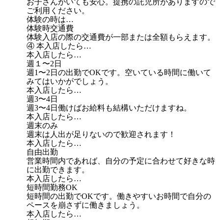
お子さんがいても安心。提携の託児所がありますので
ご利用ください。
体験の時は…
体験時交通費
体験入店の際の交通費が一部または全額もらえます。
④ 本入店したら…
本入店したら…
週１〜2日
週1〜2日の出勤でOKです。空いている時間に働いて
みてはいかがでしょう。
本入店したら…
週3〜4日
週3〜4日働けばお給料も結構いただけますね。
本入店したら…
週末のみ
週末は人出が足りないので歓迎されます！
本入店したら…
自由出勤
営業時間内であれば、自分の予定に合わせて好きな時
に出勤できます。
本入店したら…
短時間勤務OK
短時間の出勤でOKです。働きやすいお時間で自分の
ペースを崩さずに働きましょう。
本入店したら…