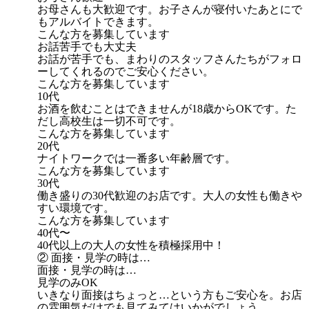
お母さんも大歓迎です。お子さんが寝付いたあとにで
もアルバイトできます。
こんな方を募集しています
お話苦手でも大丈夫
お話が苦手でも、まわりのスタッフさんたちがフォロ
ーしてくれるのでご安心ください。
こんな方を募集しています
10代
お酒を飲むことはできませんが18歳からOKです。た
だし高校生は一切不可です。
こんな方を募集しています
20代
ナイトワークでは一番多い年齢層です。
こんな方を募集しています
30代
働き盛りの30代歓迎のお店です。大人の女性も働きや
すい環境です。
こんな方を募集しています
40代〜
40代以上の大人の女性を積極採用中！
② 面接・見学の時は…
面接・見学の時は…
見学のみOK
いきなり面接はちょっと…という方もご安心を。お店
の雰囲気だけでも見てみてはいかがでしょう。