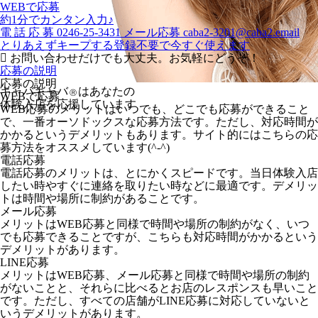
WEBで応募
約1分でカンタン入力♪
電
話
応
募
0246-25-3431
メール応募
caba2-3201@caba2.email
とりあえずキープする
登録不要で今すぐ使えます
お問い合わせだけでも大丈夫。お気軽にどうぞ！
応募の説明
応募の説明
キャバキャバ
はあなたの
Ⓡ
WEBで応募
体験入店を応援しています
WEB応募のメリットはいつでも、どこでも応募ができること
で、一番オーソドックスな応募方法です。ただし、対応時間が
かかるというデメリットもあります。サイト的にはこちらの応
募方法をオススメしています(^-^)
電話応募
電話応募のメリットは、とにかくスピードです。当日体験入店
したい時やすぐに連絡を取りたい時などに最適です。デメリッ
トは時間や場所に制約があることです。
メール応募
メリットはWEB応募と同様で時間や場所の制約がなく、いつ
でも応募できることですが、こちらも対応時間がかかるという
デメリットがあります。
LINE応募
メリットはWEB応募、メール応募と同様で時間や場所の制約
がないことと、それらに比べるとお店のレスポンスも早いこと
です。ただし、すべての店舗がLINE応募に対応していないと
いうデメリットがあります。