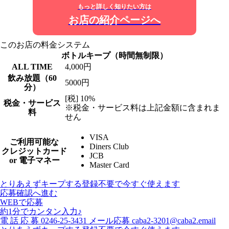
もっと詳しく知りたい方は
お店の紹介ページへ
このお店の料金システム
ボトルキープ（時間無制限）
ALL TIME
4,000円
飲み放題（60
5000円
分）
[税] 10%
税金・サービス
※税金・サービス料は上記金額に含まれま
料
せん
VISA
ご利用可能な
Diners Club
クレジットカード
JCB
or 電子マネー
Master Card
とりあえずキープする
登録不要で今すぐ使えます
応募確認へ進む
WEBで応募
約1分でカンタン入力♪
電
話
応
募
0246-25-3431
メール応募
caba2-3201@caba2.email