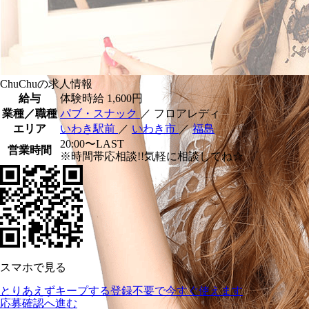
ChuChuの求人情報
給与
体験時給
1,600円
業種／職種
パブ・スナック
／ フロアレディ
エリア
いわき駅前
／
いわき市
／
福島
20:00〜LAST
営業時間
※時間帯応相談!!気軽に相談してね☆
スマホで見る
とりあえずキープする
登録不要で今すぐ使えます
応募確認へ進む