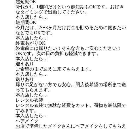
超短期OK
3日だけ。1週間だけという超短期もOKです。お好き
なタイミングで出勤してください。
本入店したら…
短期間OK
今月だけ、2〜3ヶ月だけお金を貯めるために働きたい
などでもOKです。
本入店したら…
終電あがりOK
終電前には帰りたい！そんな方もご安心ください！
OKです。次の日の負担も軽減できます。
本入店したら…
迎えあり
ご希望のまで迎えに来てもらえます。
本入店したら…
送りあり
帰りの足がない方でも安心。閉店後希望の場所まで送
ってもらえます。
本入店したら…
レンタル衣装
レンタル衣装で無駄な経費をカット。荷物も最低限で
すみます。
本入店したら…
ヘアメイク
お店で準備したメイクさんにヘアメイクをしてもらえ