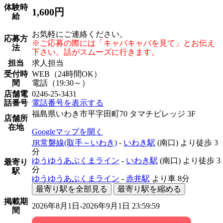
体験時
1,600円
給
お気軽にご連絡ください。
応募方
※ご応募の際には「キャバキャバを見て」とお伝え
法
下さい。話がスムーズに行きます。
担当
求人担当
受付時
WEB（24時間OK）
間
電話（19:30～）
店舗電
0246-25-3431
話番号
電話番号を表示する
福島県いわき市平字田町70 タマチビレッジ 3F
店舗所
在地
Googleマップを開く
JR常磐線(取手～いわき)
-
いわき駅
(南口)
より徒歩
3
分
ゆうゆうあぶくまライン
-
いわき駅
(南口)
より徒歩
3
最寄り
分
駅
ゆうゆうあぶくまライン
-
赤井駅
より車
8分
最寄り駅を全部見る
最寄り駅を縮める
掲載期
2026年8月1日-2026年9月1日 23:59:59
間