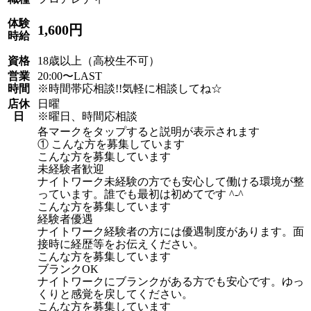
体験
1,600円
時給
資格
18歳以上（高校生不可）
営業
20:00〜LAST
時間
※時間帯応相談!!気軽に相談してね☆
店休
日曜
日
※曜日、時間応相談
各マークをタップすると説明が表示されます
① こんな方を募集しています
こんな方を募集しています
未経験者歓迎
ナイトワーク未経験の方でも安心して働ける環境が整
っています。誰でも最初は初めてです ^-^
こんな方を募集しています
経験者優遇
ナイトワーク経験者の方には優遇制度があります。面
接時に経歴等をお伝えください。
こんな方を募集しています
ブランクOK
ナイトワークにブランクがある方でも安心です。ゆっ
くりと感覚を戻してください。
こんな方を募集しています