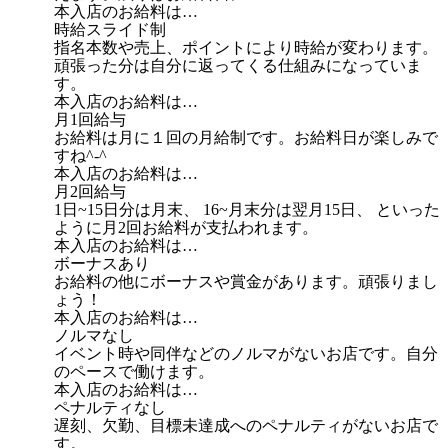
本入店のお給料は…
時給スライド制
指名本数や売上、ポイントにより時給が変わります。
頑張った分は自分に返ってくる仕組みになっていま
す。
本入店のお給料は…
月1回給与
お給料は月に１回の月給制です。お給料日が楽しみで
すね^-^
本入店のお給料は…
月2回給与
1日~15日分は月末、 16~月末分は翌月15日、 といった
ように月2回お給料が支払われます。
本入店のお給料は…
ボーナスあり
お給料の他にボーナスや賞金があります。頑張りまし
ょう！
本入店のお給料は…
ノルマなし
イベント時や同伴などのノルマがないお店です。自分
のペースで働けます。
本入店のお給料は…
ペナルティなし
遅刻、欠勤、目標未達成へのペナルティがないお店で
す。