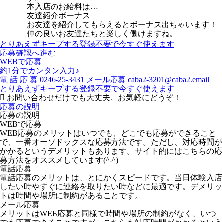
本入店のお給料は…
友達紹介ボーナス
お友達を紹介してもらえるとボーナス出ちゃいます！
仲の良いお友達たちと楽しく働けますね。
とりあえずキープする
登録不要で今すぐ使えます
応募確認へ進む
WEBで応募
約1分でカンタン入力♪
電
話
応
募
0246-25-3431
メール応募
caba2-3201@caba2.email
とりあえずキープする
登録不要で今すぐ使えます
お問い合わせだけでも大丈夫。お気軽にどうぞ！
応募の説明
応募の説明
WEBで応募
WEB応募のメリットはいつでも、どこでも応募ができること
で、一番オーソドックスな応募方法です。ただし、対応時間が
かかるというデメリットもあります。サイト的にはこちらの応
募方法をオススメしています(^-^)
電話応募
電話応募のメリットは、とにかくスピードです。当日体験入店
したい時やすぐに連絡を取りたい時などに最適です。デメリッ
トは時間や場所に制約があることです。
メール応募
メリットはWEB応募と同様で時間や場所の制約がなく、いつ