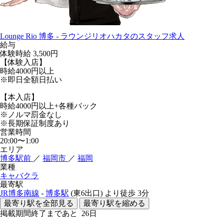
Lounge Rio 博多 - ラウンジリオハカタのスタッフ求人
給与
体験時給
3,500円
【体験入店】
時給4000円以上
※即日全額日払い
【本入店】
時給4000円以上+各種バック
※ノルマ罰金なし
※長期保証制度あり
営業時間
20:00〜1:00
エリア
博多駅前
／
福岡市
／
福岡
業種
キャバクラ
最寄駅
JR博多南線
-
博多駅
(東6出口)
より徒歩
3分
最寄り駅を全部見る
最寄り駅を縮める
掲載期間終了まであと
26
日