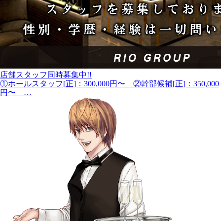
店舗スタッフ同時募集中!!
①ホールスタッフ[正]：300,000円〜 ②幹部候補[正]：350,000
円〜 …