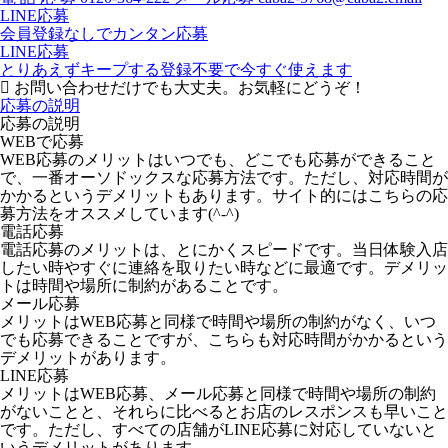
LINE応募
会員登録なしでカンタン応募
LINE応募
とりあえずキープする
登録不要で今すぐ使えます
お問い合わせだけでも大丈夫。お気軽にどうぞ！
応募の説明
応募の説明
WEBで応募
WEB応募のメリットはいつでも、どこでも応募ができること
で、一番オーソドックスな応募方法です。ただし、対応時間が
かかるというデメリットもあります。サイト的にはこちらの応
募方法をオススメしています(^-^)
電話応募
電話応募のメリットは、とにかくスピードです。当日体験入店
したい時やすぐに連絡を取りたい時などに最適です。デメリッ
トは時間や場所に制約があることです。
メール応募
メリットはWEB応募と同様で時間や場所の制約がなく、いつ
でも応募できることですが、こちらも対応時間がかかるという
デメリットがあります。
LINE応募
メリットはWEB応募、メール応募と同様で時間や場所の制約
がないことと、それらに比べるとお店のレスポンスも早いこと
です。ただし、すべての店舗がLINE応募に対応していないと
いうデメリットがあります。