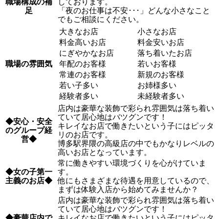
職場構成の補
しております。
足
「夜のお仕事は不安･･･」どんな小さなこと
でもご相談にください。
大きなお店
小さなお店
料金高いお店
料金安いお店
にぎやかなお店
落ち着いたお店
職場の雰囲気
年配のお客様
若いお客様
常連のお客様
新規のお客様
若い子多い
お姉様多い
経験者多い
未経験者多い
店内は豪華な装飾で彩られ雰囲気は落ち着い
ていて居心地はバツグンです！
◆安心・安全
キレイなお店で働きたいという子にはピッタ
のグループ経
リのお店です。
営◆
博多駅界隈の高級店の中でもかなりレベルの
高いお店となっています。
常に働きやすい環境づくりを心がけていま
◆女の子第一
す。
主義のお店◆
他にもさまざまな待遇を用意しているので、
まずは体験入店から始めてみませんか？
店内は豪華な装飾で彩られ雰囲気は落ち着い
ていて居心地はバツグンです！
◆豪華店内で
キレイなお店で働きたいという子にはピッタ