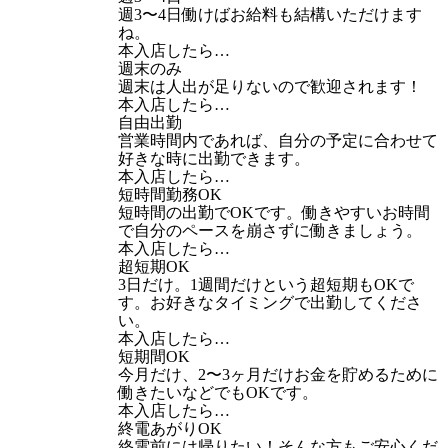
週3〜4日働けばお給料も結構いただけます
ね。
本入店したら…
週末のみ
週末は人出が足りないので歓迎されます！
本入店したら…
自由出勤
営業時間内であれば、自分の予定に合わせて
好きな時に出勤できます。
本入店したら…
短時間勤務OK
短時間の出勤でOKです。働きやすいお時間
で自分のペースを崩さずに働きましょう。
本入店したら…
超短期OK
3日だけ。1週間だけという超短期もOKで
す。お好きなタイミングで出勤してくださ
い。
本入店したら…
短期間OK
今月だけ、2〜3ヶ月だけお金を貯めるために
働きたいなどでもOKです。
本入店したら…
終電あがりOK
終電前には帰りたい！そんな方もご安心くだ