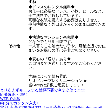
すね。
◆ドレスのレンタル無料◆
お仕事に必要なドレス、小物、ヒールなど、
全て無料でお貸ししています。
高額な衣装を購入する必要はありません。
事前準備なく外出先からそのまま出勤できま
す。
◆快適なマンション寮完備◆
どなたでも利用可能です。
その他
一人暮らしを始めたい子や、店舗近辺でお住
まいをお探しの子は是非ご相談ください。
◆安心の『送り』あり◆
ご自宅までお送りしますのでご安心くださ
い。
実績によって随時昇給
リオグループレクリエーションetc
当Groupは多数ご用意してます！
とりあえずキープする
登録不要で今すぐ使えます
応募確認へ進む
WEBで応募
約1分でカンタン入力♪
電
話
応
募
0120-364-222
メール応募
caba2-5768@caba2.email