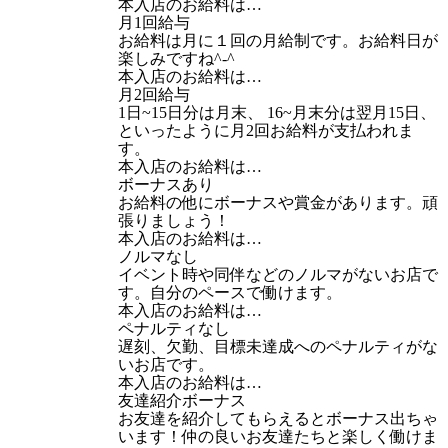
本入店のお給料は…
月1回給与
お給料は月に１回の月給制です。お給料日が
楽しみですね^-^
本入店のお給料は…
月2回給与
1日~15日分は月末、 16~月末分は翌月15日、
といったように月2回お給料が支払われま
す。
本入店のお給料は…
ボーナスあり
お給料の他にボーナスや賞金があります。頑
張りましょう！
本入店のお給料は…
ノルマなし
イベント時や同伴などのノルマがないお店で
す。自分のペースで働けます。
本入店のお給料は…
ペナルティなし
遅刻、欠勤、目標未達成へのペナルティがな
いお店です。
本入店のお給料は…
友達紹介ボーナス
お友達を紹介してもらえるとボーナス出ちゃ
います！仲の良いお友達たちと楽しく働けま