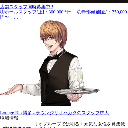
店舗スタッフ同時募集中!!
①ホールスタッフ[正]：300,000円〜 ②幹部候補[正]：350,000
円〜 …
Lounge Rio 博多 - ラウンジリオハカタのスタッフ求人
職場情報
リオグループでは明るく元気な女性を募集致