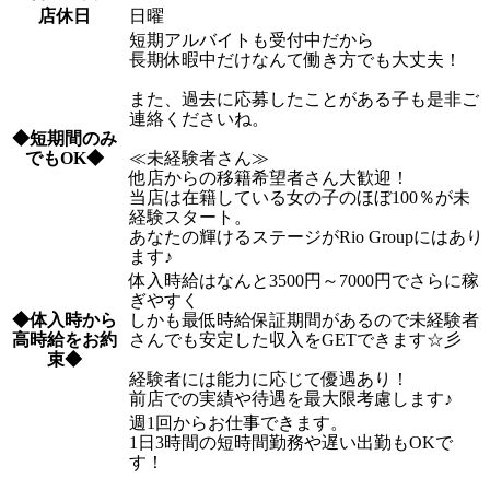
店休日
日曜
短期アルバイトも受付中だから
長期休暇中だけなんて働き方でも大丈夫！
また、過去に応募したことがある子も是非ご
連絡くださいね。
◆短期間のみ
でもOK◆
≪未経験者さん≫
他店からの移籍希望者さん大歓迎！
当店は在籍している女の子のほぼ100％が未
経験スタート。
あなたの輝けるステージがRio Groupにはあり
ます♪
体入時給はなんと3500円～7000円でさらに稼
ぎやすく
◆体入時から
しかも最低時給保証期間があるので未経験者
高時給をお約
さんでも安定した収入をGETできます☆彡
束◆
経験者には能力に応じて優遇あり！
前店での実績や待遇を最大限考慮します♪
週1回からお仕事できます。
1日3時間の短時間勤務や遅い出勤もOKで
す！