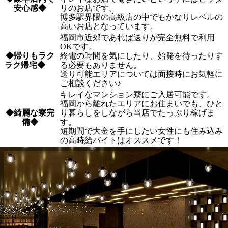
安心感◆
リのお店です。
博多駅界隈の高級店の中でもかなりレベルの
高いお店となっています。
福岡市近郊であれば送りが完全無料で利用
OKです。
◆帰りもラク
終電の時間を気にしたり、始発を待ったりす
ラク帰宅◆
る必要もありません。
送り可能エリアについては面接時にお気軽に
ご相談ください♪
キレイなマンション寮にご入居可能です。
福岡から離れたエリアにお住まいでも、ひと
◆綺麗な寮完
り暮らしをしながら当店でたっぷり稼げま
備◆
す。
短期間で大金を手にしたい女性にも住み込み
の高時給バイトはオススメです！