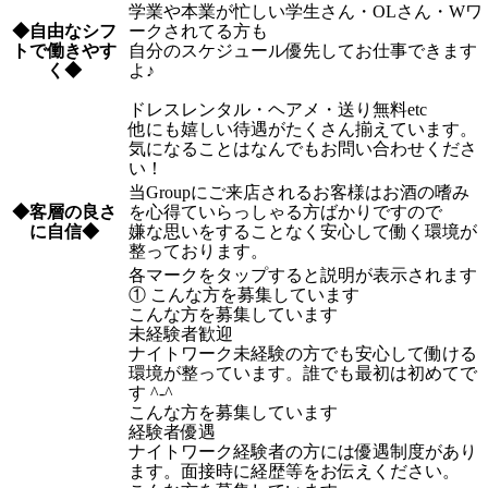
学業や本業が忙しい学生さん・OLさん・Wワ
◆自由なシフ
ークされてる方も
トで働きやす
自分のスケジュール優先してお仕事できます
く◆
よ♪
ドレスレンタル・ヘアメ・送り無料etc
他にも嬉しい待遇がたくさん揃えています。
気になることはなんでもお問い合わせくださ
い！
当Groupにご来店されるお客様はお酒の嗜み
◆客層の良さ
を心得ていらっしゃる方ばかりですので
に自信◆
嫌な思いをすることなく安心して働く環境が
整っております。
各マークをタップすると説明が表示されます
① こんな方を募集しています
こんな方を募集しています
未経験者歓迎
ナイトワーク未経験の方でも安心して働ける
環境が整っています。誰でも最初は初めてで
す ^-^
こんな方を募集しています
経験者優遇
ナイトワーク経験者の方には優遇制度があり
ます。面接時に経歴等をお伝えください。