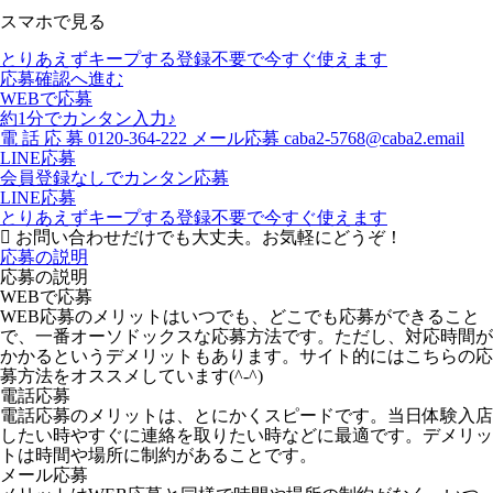
スマホで見る
とりあえずキープする
登録不要で今すぐ使えます
応募確認へ進む
WEBで応募
約1分でカンタン入力♪
電
話
応
募
0120-364-222
メール応募
caba2-5768@caba2.email
LINE応募
会員登録なしでカンタン応募
LINE応募
とりあえずキープする
登録不要で今すぐ使えます
お問い合わせだけでも大丈夫。お気軽にどうぞ！
応募の説明
応募の説明
WEBで応募
WEB応募のメリットはいつでも、どこでも応募ができること
で、一番オーソドックスな応募方法です。ただし、対応時間が
かかるというデメリットもあります。サイト的にはこちらの応
募方法をオススメしています(^-^)
電話応募
電話応募のメリットは、とにかくスピードです。当日体験入店
したい時やすぐに連絡を取りたい時などに最適です。デメリッ
トは時間や場所に制約があることです。
メール応募