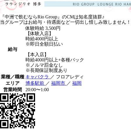
『中洲で飲むならRio Group』のCMは知名度抜群♪
当グループはお給与・待遇面など一切出し惜しみ致しません！
体験時給
3,500円
【体験入店】
時給4000円以上
※即日全額日払い
給与
【本入店】
時給4000円以上+各種バック
※ノルマ罰金なし
※長期保証制度あり
業種／職種
キャバクラ
／ フロアレディ
エリア
博多駅前
／
福岡市
／
福岡
営業時間
20:00〜1:00