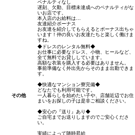
ペナルティなし
遅刻、欠勤、目標未達成へのペナルティがな
いお店です。
本入店のお給料は…
友達紹介ボーナス
お友達を紹介してもらえるとボーナス出ちゃ
います！仲の良いお友達たちと楽しく働けま
すね。
◆ドレスのレンタル無料◆
お仕事に必要なドレス、小物、ヒールなど、
全て無料でお貸ししています。
高額な衣装を購入する必要はありません。
事前準備なく外出先からそのまま出勤できま
す。
◆快適なマンション寮完備◆
どなたでも利用可能です。
その他
一人暮らしを始めたい子や、店舗近辺でお住
まいをお探しの子は是非ご相談ください。
◆安心の『送り』あり◆
ご自宅までお送りしますのでご安心くださ
い。
実績によって随時昇給