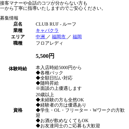
接客マナーや会話のコツが分からない方も
一から丁寧に指導いたしますのでご安心ください。
募集情報
店名
CLUB RUF - ルーフ
業種
キャバクラ
エリア
中洲
／
福岡市
／
福岡
職種
フロアレディ
5,500円
本入店時給5000円から
体験時給
◆各種バック
◆全額日払い対応
◆随時昇給
※面談の上優遇します
20歳以上
◆未経験の方も全然OK
◆経験者の方は優遇あり
資格
◆学生・OL・フリーター・Wワークの方歓
迎
◆お酒が飲めなくてもOK
◆お友達同士のご応募も大歓迎