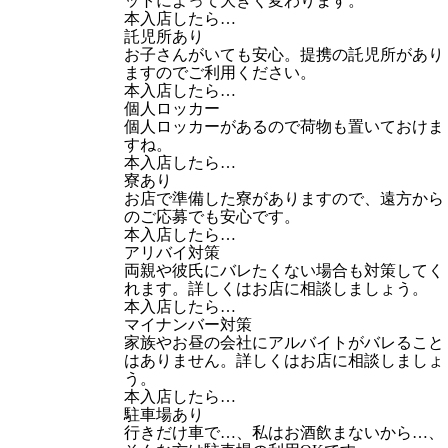
ットによって大きく変わります。
本入店したら…
託児所あり
お子さんがいても安心。提携の託児所があり
ますのでご利用ください。
本入店したら…
個人ロッカー
個人ロッカーがあるので荷物も置いておけま
すね。
本入店したら…
寮あり
お店で準備した寮がありますので、遠方から
のご応募でも安心です。
本入店したら…
アリバイ対策
両親や彼氏にバレたくない場合も対策してく
れます。詳しくはお店に相談しましょう。
本入店したら…
マイナンバー対策
家族やお昼の会社にアルバイトがバレること
はありません。詳しくはお店に相談しましょ
う。
本入店したら…
駐車場あり
行きだけ車で…、私はお酒飲まないから…、