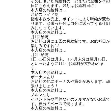
その日働いたお給料の一部または全額をその
日にもらえます。残りはお給料日に！
本入店のお給料は…
時給スライド制
指名本数や売上、ポイントにより時給が変わ
ります。頑張った分は自分に返ってくる仕組
みになっています。
本入店のお給料は…
月1回給与
お給料は月に１回の月給制です。お給料日が
楽しみですね^-^
本入店のお給料は…
月2回給与
1日~15日分は月末、 16~月末分は翌月15日、
といったように月2回お給料が支払われま
す。
本入店のお給料は…
ボーナスあり
お給料の他にボーナスや賞金があります。頑
張りましょう！
本入店のお給料は…
ノルマなし
イベント時や同伴などのノルマがないお店で
す。自分のペースで働けます。
本入店のお給料は…