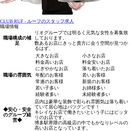
CLUB RUF - ルーフのスタッフ求人
職場情報
リオグループでは明るく元気な女性を募集致
職場構成の補
しております。
足
数あるお店にきっと貴方に会う空間が見つか
るはず。
大きなお店
小さなお店
料金高いお店
料金安いお店
にぎやかなお店
落ち着いたお店
職場の雰囲気
年配のお客様
若いお客様
常連のお客様
新規のお客様
若い子多い
お姉様多い
経験者多い
未経験者多い
店内は豪華な装飾で彩られ雰囲気は落ち着い
ていて居心地はバツグンです！
◆安心・安全
キレイなお店で働きたいという子にはピッタ
のグループ経
リのお店です。
営◆
博多駅界隈の高級店の中でもかなりレベルの
高いお店となっています。