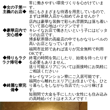
常に働きやすい環境づくりを心がけていま
◆女の子第一
す。
主義のお店◆
他にもさまざまな待遇を用意しているので、
まずは体験入店から始めてみませんか？
店内は豪華な装飾で彩られ雰囲気は落ち着い
ていて居心地はバツグンです！
◆豪華店内で
キレイなお店で働きたいという子にはピッタ
安心感◆
リのお店です。
博多駅界隈の高級店の中でもかなりレベルの
高いお店となっています。
福岡市近郊であれば送りが完全無料で利用
OKです。
◆帰りもラク
終電の時間を気にしたり、始発を待ったりす
ラク帰宅◆
る必要もありません。
送り可能エリアについては面接時にお気軽に
ご相談ください♪
キレイなマンション寮にご入居可能です。
福岡から離れたエリアにお住まいでも、ひと
◆綺麗な寮完
り暮らしをしながら当店でたっぷり稼げま
備◆
す。
短期間で大金を手にしたい女性にも住み込み
の高時給バイトはオススメです！