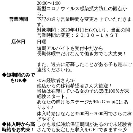
20:00〜1:00
新型コロナウィルス感染拡大防止の観点か
ら、
営業時間
下記の通り営業時間を変更させていただきま
す。
対象期間：2020年4月1日(水)より、当面の間
営業時間の変更：２０:３０～ＬＡＳＴ
店休日
日曜
短期アルバイトも受付中だから
長期休暇中だけなんて働き方でも大丈夫！
また、過去に応募したことがある子も是非ご
連絡くださいね。
◆短期間のみで
もOK◆
≪未経験者さん≫
他店からの移籍希望者さん大歓迎！
当店は在籍している女の子のほぼ100％が未
経験スタート。
あなたの輝けるステージがRio Groupにはあ
ります♪
体入時給はなんと3500円～7000円でさらに稼
ぎやすく
◆体入時から高
しかも最低時給保証期間があるので未経験者
時給をお約束！
さんでも安定した収入をGETできます☆彡