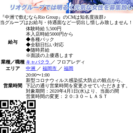
『中洲で飲むならRio Group』のCMは知名度抜群♪
当グループはお給与・待遇面など一切出し惜しみ致しません！
体験時給
5,500円
本入店時給5000円から
◆各種バック
給与
◆全額日払い対応
◆随時昇給
※面談の上優遇します
業種／職種
キャバクラ
／ フロアレディ
エリア
中洲
／
福岡市
／
福岡
20:00〜1:00
新型コロナウィルス感染拡大防止の観点から、
営業時間
下記の通り営業時間を変更させていただきます。
対象期間：2020年4月1日(水)より、当面の間
営業時間の変更：２０:３０～ＬＡＳＴ