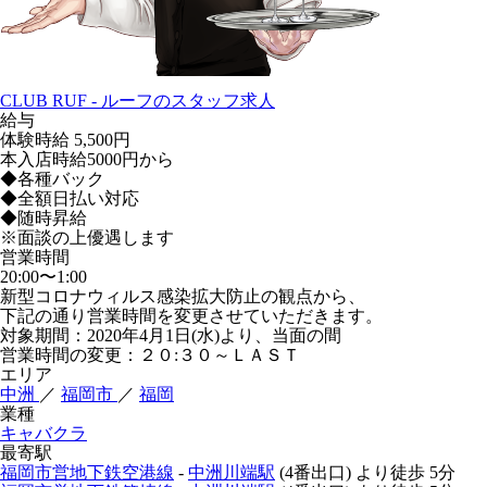
CLUB RUF - ルーフのスタッフ求人
給与
体験時給
5,500円
本入店時給5000円から
◆各種バック
◆全額日払い対応
◆随時昇給
※面談の上優遇します
営業時間
20:00〜1:00
新型コロナウィルス感染拡大防止の観点から、
下記の通り営業時間を変更させていただきます。
対象期間：2020年4月1日(水)より、当面の間
営業時間の変更：２０:３０～ＬＡＳＴ
エリア
中洲
／
福岡市
／
福岡
業種
キャバクラ
最寄駅
福岡市営地下鉄空港線
-
中洲川端駅
(4番出口)
より徒歩
5分