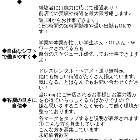
◆
経験者には能力に応じて優遇あり！
前店での実績や待遇を最大限考慮します♪
週1回からお仕事できます。
1日3時間の短時間勤務や遅い出勤もOKで
す！
学業や本業が忙しい学生さん・OLさん・W
ワークされてる方も
◆自由なシフト
自分のスケジュール優先してお仕事できます
で働きやすく◆
よ♪
ドレスレンタル・ヘアメ・送り無料etc
他にも嬉しい待遇がたくさん揃えています。
気になることはなんでもお問い合わせくださ
い！
当Groupにご来店されるお客様はお酒の嗜み
◆客層の良さに
を心得ていらっしゃる方ばかりですので
自信◆
嫌な思いをすることなく安心して働く環境が
整っております。
各マークをタップすると説明が表示されます
① こんな方を募集しています
こんな方を募集しています
未経験者歓迎