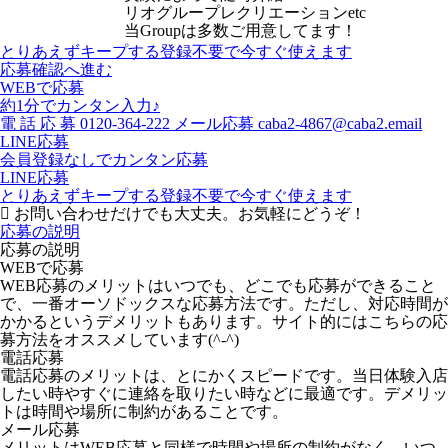
リオグループレクリエーションetc
当Groupは多数ご用意してます！
とりあえずキープする
登録不要で今すぐ使えます
応募確認へ進む
WEBで応募
約1分でカンタン入力♪
電
話
応
募
0120-364-222
メール応募
caba2-4867@caba2.email
LINE応募
会員登録なしでカンタン応募
LINE応募
とりあえずキープする
登録不要で今すぐ使えます
お問い合わせだけでも大丈夫。お気軽にどうぞ！
応募の説明
応募の説明
WEBで応募
WEB応募のメリットはいつでも、どこでも応募ができること
で、一番オーソドックスな応募方法です。ただし、対応時間が
かかるというデメリットもあります。サイト的にはこちらの応
募方法をオススメしています(^-^)
電話応募
電話応募のメリットは、とにかくスピードです。当日体験入店
したい時やすぐに連絡を取りたい時などに最適です。デメリッ
トは時間や場所に制約があることです。
メール応募
メリットはWEB応募と同様で時間や場所の制約がなく、いつ