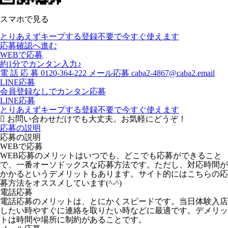
スマホで見る
とりあえずキープする
登録不要で今すぐ使えます
応募確認へ進む
WEBで応募
約1分でカンタン入力♪
電
話
応
募
0120-364-222
メール応募
caba2-4867@caba2.email
LINE応募
会員登録なしでカンタン応募
LINE応募
とりあえずキープする
登録不要で今すぐ使えます
お問い合わせだけでも大丈夫。お気軽にどうぞ！
応募の説明
応募の説明
WEBで応募
WEB応募のメリットはいつでも、どこでも応募ができること
で、一番オーソドックスな応募方法です。ただし、対応時間が
かかるというデメリットもあります。サイト的にはこちらの応
募方法をオススメしています(^-^)
電話応募
電話応募のメリットは、とにかくスピードです。当日体験入店
したい時やすぐに連絡を取りたい時などに最適です。デメリッ
トは時間や場所に制約があることです。