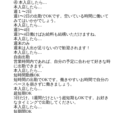
④ 本入店したら…
本入店したら…
週１〜2日
週1〜2日の出勤でOKです。空いている時間に働いて
みてはいかがでしょう。
本入店したら…
週3〜4日
週3〜4日働けばお給料も結構いただけますね。
本入店したら…
週末のみ
週末は人出が足りないので歓迎されます！
本入店したら…
自由出勤
営業時間内であれば、自分の予定に合わせて好きな時
に出勤できます。
本入店したら…
短時間勤務OK
短時間の出勤でOKです。働きやすいお時間で自分の
ペースを崩さずに働きましょう。
本入店したら…
超短期OK
3日だけ。1週間だけという超短期もOKです。お好き
なタイミングで出勤してください。
本入店したら…
短期間OK