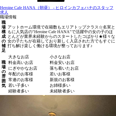
Heroine Cafe HANA（朝昼） - ヒロインカフェハナのスタッフ
求人
職場情報
職
場
アットホーム環境で在籍数もエリアトップクラス☆名実と
構
もに人気店の"Heroine Cafe HANA"で活躍中の女の子のほ
成
とんどが業界未経験からのスタートしたコばかり★様々な
の
女の子たちが在籍しており新しく入店された方でもすぐに
補
打ち解け楽しく働ける環境が整っております♪
足
大きなお店
小さなお店
職
料金高いお店
料金安いお店
場
にぎやかなお店
落ち着いたお店
の
年配のお客様
若いお客様
雰
常連のお客様
新規のお客様
囲
若い子多い
お姉様多い
気
経験者多い
未経験者多い