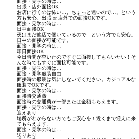
面接・見学の時は…
出張・店外面接OK
お店に行くのは怖い…。ちょっと遠いので…。という
方も安心。出張 or 店外での面接OKです。
面接・見学の時は…
日中面接OK
夜はまだ他店で働いているので…という方でも安心。
日中の面接が可能です。
面接・見学の時は…
即日面接OK
今日時間が空いたのですぐに面接してもらいたい！そ
んな時でもすぐに面接可能です。
面接・見学の時は…
面接・見学服装自由
面接時の服装は気にしないでください。カジュアルな
服装でOKです。
面接・見学の時は…
面接時交通費
面接時の交通費が一部または全額もらえます。
面接・見学の時は…
迎えあり
場所がわからない方でもご安心を！近くまで迎えに来
てもらえます。
面接・見学の時は…
送りあり