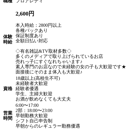
職種
フロアレディ
2,600円
本入時給：2800円以上
各種バックあり
保証制度あり
体験
全額日払い対応
時給
◇有名雑誌&TV取材多数◇
多くのメディアで取り上げられているお店
売れっ子にすぐなれちゃいます♪
素人専門のお店なので未経験の女の子も大歓迎です★
面接後にそのまま体入も大歓迎♪
18歳以上(高校生不可)
未経験者大歓迎
資格
経験者優遇
学生、主婦大歓迎
お酒が飲めなくても大丈夫
6:00〜17:00
2部：18:00〜23:00
営業
早朝勤務大歓迎
時間
シフト自己申告制
早朝からのレギュラー勤務優遇