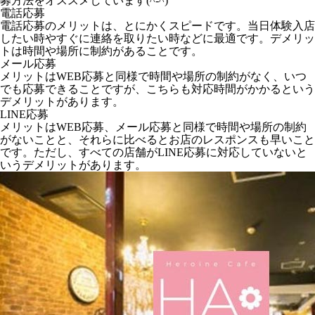
募方法をオススメしています(^-^)
電話応募
電話応募のメリットは、とにかくスピードです。当日体験入店
したい時やすぐに連絡を取りたい時などに最適です。デメリッ
トは時間や場所に制約があることです。
メール応募
メリットはWEB応募と同様で時間や場所の制約がなく、いつ
でも応募できることですが、こちらも対応時間がかかるという
デメリットがあります。
LINE応募
メリットはWEB応募、メール応募と同様で時間や場所の制約
がないことと、それらに比べるとお店のレスポンスも早いこと
です。ただし、すべての店舗がLINE応募に対応していないと
いうデメリットがあります。