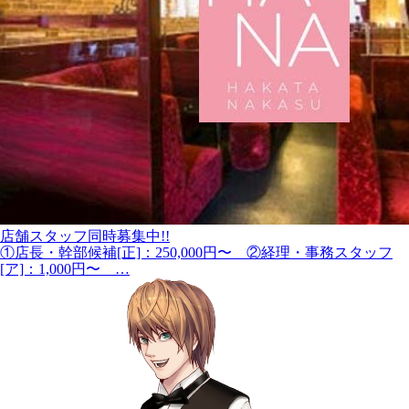
店舗スタッフ同時募集中!!
①店長・幹部候補[正]：250,000円〜 ②経理・事務スタッフ
[ア]：1,000円〜 …