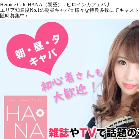
Heroine Cafe HANA（朝昼） - ヒロインカフェハナ
エリア知名度No.1の朝昼キャバ☆様々な特典多数にてキャスト
随時募集中♪