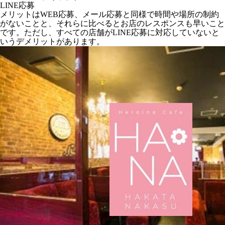
LINE応募
メリットはWEB応募、メール応募と同様で時間や場所の制約
がないことと、それらに比べるとお店のレスポンスも早いこと
です。ただし、すべての店舗がLINE応募に対応していないと
いうデメリットがあります。