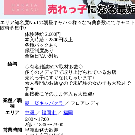
エリア知名度No.1の朝昼キャバ☆様々な特典多数にてキャスト
随時募集中♪
体験時給
2,600円
本入時給：2800円以上
各種バックあり
保証制度あり
全額日払い対応
給与
◇有名雑誌&TV取材多数◇
多くのメディアで取り上げられているお店
売れっ子にすぐなれちゃいます♪
素人専門のお店なので未経験の女の子も大歓迎で
す★
面接後にそのまま体入も大歓迎♪
業種／職
朝・昼キャバクラ
／ フロアレディ
種
エリア
中洲
／
福岡市
／
福岡
6:00〜17:00
2部：18:00〜23:00
営業時間
早朝勤務大歓迎