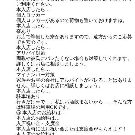
ご利用ください。
本入店したら…
個人ロッカー
個人ロッカーがあるので荷物も置いておけますね。
本入店したら…
寮あり
お店で準備した寮がありますので、遠方からのご応募
でも安心です。
本入店したら…
アリバイ対策
両親や彼氏にバレたくない場合も対策してくれます。
詳しくはお店に相談しましょう。
本入店したら…
マイナンバー対策
家族やお昼の会社にアルバイトがバレることはありま
せん。詳しくはお店に相談しましょう。
本入店したら…
駐車場あり
行きだけ車で…、私はお酒飲まないから…、そんな方
は駐車場の利用OKです。
⑤ 本入店のお給料は…
本入店のお給料は…
入店祝い金・支度金
本入店時にはお祝い金または支度金がもらえます！
本入店のお給料は…