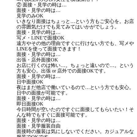
② 面接・見学の時は…
面接・見学の時は…
見学のみOK
いきなり面接はちょっと…という方もご安心を。お店
の雰囲気だけでも見てみてはいかがでしょう。
面接・見学の時は…
写メ・LINEで面接OK
遠方やその他の理由ですぐに行けない方でも、写メや
LINEを使って面接できます！
面接・見学の時は…
出張・店外面接OK
お店に行くのは怖い…。ちょっと遠いので…。という
方も安心。出張 or 店外での面接OKです。
面接・見学の時は…
日中面接OK
夜はまだ他店で働いているので…という方でも安心。
日中の面接が可能です。
面接・見学の時は…
即日面接OK
今日時間が空いたのですぐに面接してもらいたい！そ
んな時でもすぐに面接可能です。
面接・見学の時は…
面接・見学服装自由
面接時の服装は気にしないでください。カジュアルな
服装でOKです。