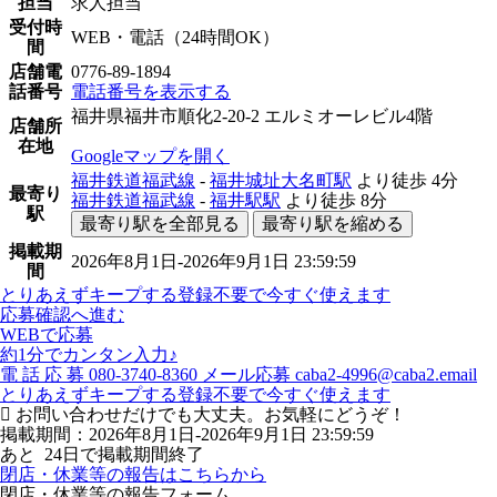
担当
求人担当
受付時
WEB・電話（24時間OK）
間
店舗電
0776-89-1894
話番号
電話番号を表示する
福井県福井市順化2-20-2 エルミオーレビル4階
店舗所
在地
Googleマップを開く
福井鉄道福武線
-
福井城址大名町駅
より徒歩
4分
最寄り
福井鉄道福武線
-
福井駅駅
より徒歩
8分
駅
最寄り駅を全部見る
最寄り駅を縮める
掲載期
2026年8月1日-2026年9月1日 23:59:59
間
とりあえずキープする
登録不要で今すぐ使えます
応募確認へ進む
WEBで応募
約1分でカンタン入力♪
電
話
応
募
080-3740-8360
メール応募
caba2-4996@caba2.email
とりあえずキープする
登録不要で今すぐ使えます
お問い合わせだけでも大丈夫。お気軽にどうぞ！
掲載期間：2026年8月1日-2026年9月1日 23:59:59
あと
24
日で掲載期間終了
閉店・休業等の報告はこちらから
閉店・休業等の報告フォーム