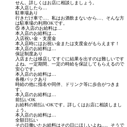
せん。詳しくはお店に相談しましょう。
本入店したら…
駐車場あり
行きだけ車で…、私はお酒飲まないから…、そんな方
は駐車場の利用OKです。
⑤ 本入店のお給料は…
本入店のお給料は…
入店祝い金・支度金
本入店時にはお祝い金または支度金がもらえます！
本入店のお給料は…
保証制度あり
入店または移店してすぐに結果を出すのは難しいです
よね。一定期間、一定の時給を保証してもらえるので
安心です。
本入店のお給料は…
各種バックあり
時給の他に指名や同伴、ドリンク等に歩合がつきま
す。
本入店のお給料は…
前払いOK
お給料の前払いOKです。詳しくはお店に相談しまし
ょう。
本入店のお給料は…
全額日払い
その日働いたお給料はその日にほしいよね…。そうで