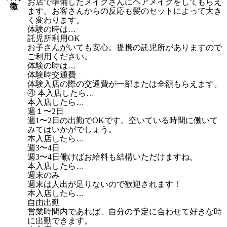
お店で準備したメイクさんにヘアメイクをしてもらえ
徴
ます。お客さんからの反応も髪のセットによって大き
く変わります。
体験の時は…
託児所利用OK
お子さんがいても安心。提携の託児所がありますので
ご利用ください。
体験の時は…
体験時交通費
体験入店の際の交通費が一部または全額もらえます。
④ 本入店したら…
本入店したら…
週１〜2日
週1〜2日の出勤でOKです。空いている時間に働いて
みてはいかがでしょう。
本入店したら…
週3〜4日
週3〜4日働けばお給料も結構いただけますね。
本入店したら…
週末のみ
週末は人出が足りないので歓迎されます！
本入店したら…
自由出勤
営業時間内であれば、自分の予定に合わせて好きな時
に出勤できます。