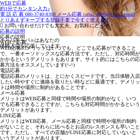
WEBで応募
約1分でカンタン入力♪
電
話
応
募
080-3740-8360
メール応募
caba2-4996@caba2.email
とりあえずキープする
登録不要で今すぐ使えます
お問い合わせだけでも大丈夫。お気軽にどうぞ！
応募の説明
応募の説明
キャバキャバ
はあなたの
Ⓡ
WEBで応募
体験入店を応援しています
WEB応募のメリットはいつでも、どこでも応募ができること
で、一番オーソドックスな応募方法です。ただし、対応時間が
かかるというデメリットもあります。サイト的にはこちらの応
募方法をオススメしています(^-^)
電話応募
電話応募のメリットは、とにかくスピードです。当日体験入店
したい時やすぐに連絡を取りたい時などに最適です。デメリッ
トは時間や場所に制約があることです。
メール応募
メリットはWEB応募と同様で時間や場所の制約がなく、いつ
でも応募できることですが、こちらも対応時間がかかるという
デメリットがあります。
LINE応募
メリットはWEB応募、メール応募と同様で時間や場所の制約
がないことと、それらに比べるとお店のレスポンスも早いこと
です。ただし、すべての店舗がLINE応募に対応していないと
いうデメリットがあります。