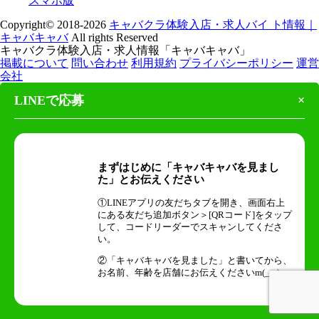
スマホ版
Copyright© 2018-2026
キャバクラ体験入店・求人バイ ト情報｜
キャバキャバ
All rights Reserved
キャバクラ体験入店・求人情報「キャバキャバ」
掲載について
問い合わせ
利用規約
プライバシーポリシー
運営
会社
LINEで応募
×
まずはじめに「キャバキャバを見まし
た」とお伝えください
①LINEアプリの友だちタブを開き、画面右上
にある友だち追加ボタン＞[QRコード]をタップ
して、コードリーダーでスキャンしてくださ
い。
②「キャバキャバを見ました」と書いてから、
お名前、年齢を店舗にお伝えくださいm(_ _)m