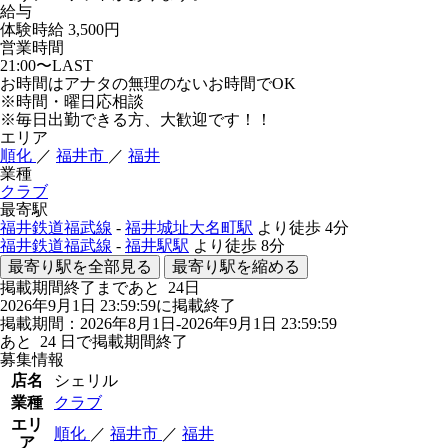
給与
体験時給
3,500円
営業時間
21:00〜LAST
お時間はアナタの無理のないお時間でOK
※時間・曜日応相談
※毎日出勤できる方、大歓迎です！！
エリア
順化
／
福井市
／
福井
業種
クラブ
最寄駅
福井鉄道福武線
-
福井城址大名町駅
より徒歩
4分
福井鉄道福武線
-
福井駅駅
より徒歩
8分
最寄り駅を全部見る
最寄り駅を縮める
掲載期間終了まであと
24
日
2026年9月1日 23:59:59に掲載終了
掲載期間：2026年8月1日-2026年9月1日 23:59:59
あと
24
日で掲載期間終了
募集情報
店名
シェリル
業種
クラブ
エリ
順化
／
福井市
／
福井
ア