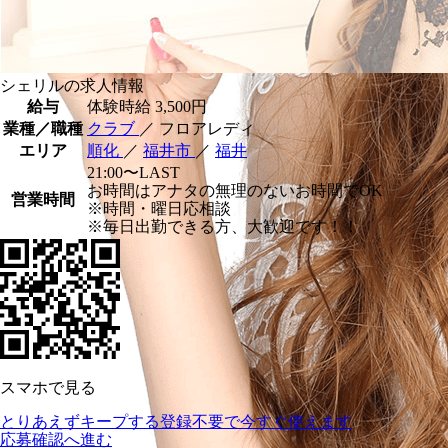
シェリルの求人情報
給与
体験時給
3,500円
業種／職種
クラブ
／ フロアレディ
エリア
順化
／
福井市
／
福井
21:00〜LAST
お時間はアナタの無理のないお時間でOK
営業時間
※時間・曜日応相談
※毎日出勤できる方、大歓迎です！！
スマホで見る
とりあえずキープする
登録不要で今すぐ使えます
応募確認へ進む