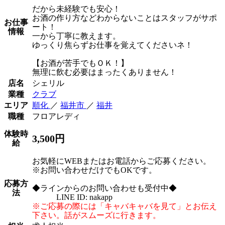
だから未経験でも安心！
お酒の作り方などわからないことはスタッフがサポ
お仕事
ート！
情報
一から丁寧に教えます。
ゆっくり焦らずお仕事を覚えてくださいネ！
【お酒が苦手でもＯＫ！】
無理に飲む必要はまったくありません！
店名
シェリル
業種
クラブ
エリア
順化
／
福井市
／
福井
職種
フロアレディ
体験時
3,500円
給
お気軽にWEBまたはお電話からご応募ください。
※お問い合わせだけでもOKです。
応募方
◆ラインからのお問い合わせも受付中◆
法
LINE ID: nakapp
※ご応募の際には「キャバキャバを見て」とお伝え
下さい。話がスムーズに行きます。