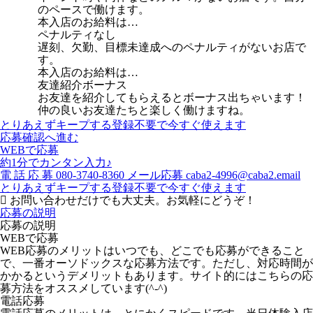
のペースで働けます。
本入店のお給料は…
ペナルティなし
遅刻、欠勤、目標未達成へのペナルティがないお店で
す。
本入店のお給料は…
友達紹介ボーナス
お友達を紹介してもらえるとボーナス出ちゃいます！
仲の良いお友達たちと楽しく働けますね。
とりあえずキープする
登録不要で今すぐ使えます
応募確認へ進む
WEBで応募
約1分でカンタン入力♪
電
話
応
募
080-3740-8360
メール応募
caba2-4996@caba2.email
とりあえずキープする
登録不要で今すぐ使えます
お問い合わせだけでも大丈夫。お気軽にどうぞ！
応募の説明
応募の説明
WEBで応募
WEB応募のメリットはいつでも、どこでも応募ができること
で、一番オーソドックスな応募方法です。ただし、対応時間が
かかるというデメリットもあります。サイト的にはこちらの応
募方法をオススメしています(^-^)
電話応募