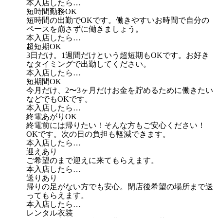
本入店したら…
短時間勤務OK
短時間の出勤でOKです。働きやすいお時間で自分の
ペースを崩さずに働きましょう。
本入店したら…
超短期OK
3日だけ。1週間だけという超短期もOKです。お好き
なタイミングで出勤してください。
本入店したら…
短期間OK
今月だけ、2〜3ヶ月だけお金を貯めるために働きたい
などでもOKです。
本入店したら…
終電あがりOK
終電前には帰りたい！そんな方もご安心ください！
OKです。次の日の負担も軽減できます。
本入店したら…
迎えあり
ご希望のまで迎えに来てもらえます。
本入店したら…
送りあり
帰りの足がない方でも安心。閉店後希望の場所まで送
ってもらえます。
本入店したら…
レンタル衣装