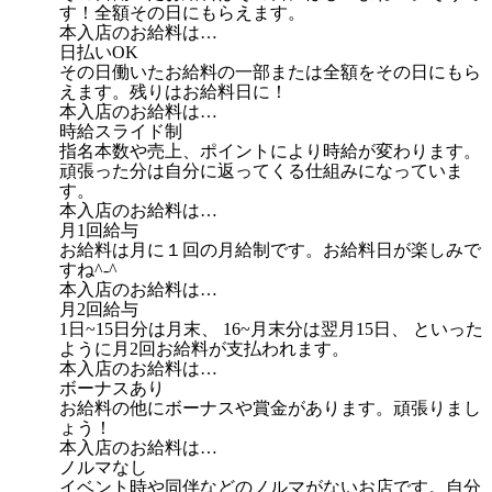
す！全額その日にもらえます。
本入店のお給料は…
日払いOK
その日働いたお給料の一部または全額をその日にもら
えます。残りはお給料日に！
本入店のお給料は…
時給スライド制
指名本数や売上、ポイントにより時給が変わります。
頑張った分は自分に返ってくる仕組みになっていま
す。
本入店のお給料は…
月1回給与
お給料は月に１回の月給制です。お給料日が楽しみで
すね^-^
本入店のお給料は…
月2回給与
1日~15日分は月末、 16~月末分は翌月15日、 といった
ように月2回お給料が支払われます。
本入店のお給料は…
ボーナスあり
お給料の他にボーナスや賞金があります。頑張りまし
ょう！
本入店のお給料は…
ノルマなし
イベント時や同伴などのノルマがないお店です。自分