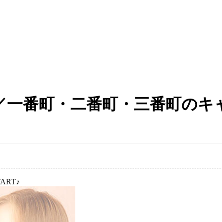
eve - イヴ ／一番町・二番町・三
RT♪