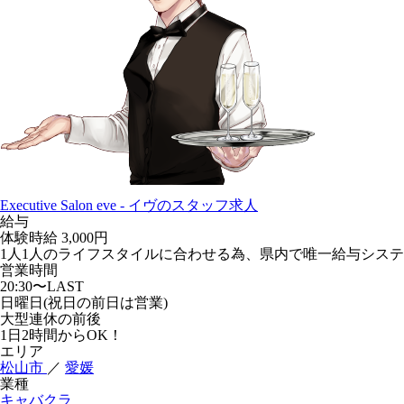
Executive Salon eve - イヴのスタッフ求人
給与
体験時給
3,000円
1人1人のライフスタイルに合わせる為、県内で唯一給与シス
営業時間
20:30〜LAST
日曜日(祝日の前日は営業)
大型連休の前後
1日2時間からOK！
エリア
松山市
／
愛媛
業種
キャバクラ