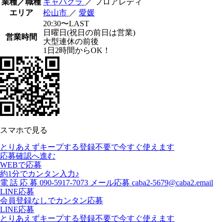
業種／職種
キャバクラ
／ フロアレディ
エリア
松山市
／
愛媛
20:30〜LAST
日曜日(祝日の前日は営業)
営業時間
大型連休の前後
1日2時間からOK！
スマホで見る
とりあえずキープする
登録不要で今すぐ使えます
応募確認へ進む
WEBで応募
約1分でカンタン入力♪
電
話
応
募
090-5917-7073
メール応募
caba2-5679@caba2.email
LINE応募
会員登録なしでカンタン応募
LINE応募
とりあえずキープする
登録不要で今すぐ使えます