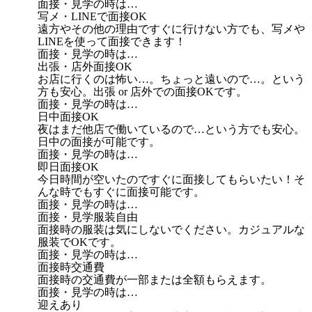
面接・見学の時は…
写メ・LINEで面接OK
遠方やその他の理由ですぐに行けない方でも、写メや
LINEを使って面接できます！
面接・見学の時は…
出張・店外面接OK
お店に行くのは怖い…。ちょっと遠いので…。という
方も安心。出張 or 店外での面接OKです。
面接・見学の時は…
日中面接OK
夜はまだ他店で働いているので…という方でも安心。
日中の面接が可能です。
面接・見学の時は…
即日面接OK
今日時間が空いたのですぐに面接してもらいたい！そ
んな時でもすぐに面接可能です。
面接・見学の時は…
面接・見学服装自由
面接時の服装は気にしないでください。カジュアルな
服装でOKです。
面接・見学の時は…
面接時交通費
面接時の交通費が一部または全額もらえます。
面接・見学の時は…
迎えあり