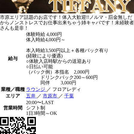
市原エリア話題のお店です！体入大歓迎!!ノルマ・罰金無しだ
からノンストレスでお仕事出来ちゃう姉キャバです！未経験者
さんも是非！
体験時給
4,000円
体入時給4,000円～
本入時給3,500円以上＋各種バック有り
(経験により優遇)
給与
○体験入店時駅からの送迎あり
○日払い可能
（バック例）本指名 2,000円
ドリンクバック200～600円
同伴 3,000円
業種／職種
ラウンジ
／ フロアレディ
エリア
五井
／
市原市
／
千葉
20:00〜LAST
営業時間
シフト制
1日3時間～OK