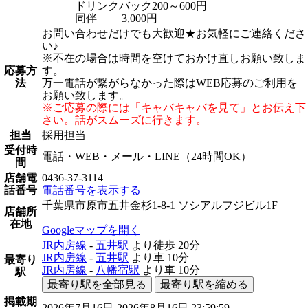
ドリンクバック200～600円
同伴 3,000円
お問い合わせだけでも大歓迎★お気軽にご連絡くださ
い♪
※不在の場合は時間を空けておかけ直しお願い致しま
応募方
す。
法
万一電話が繋がらなかった際はWEB応募のご利用を
お願い致します。
※ご応募の際には「キャバキャバを見て」とお伝え下
さい。話がスムーズに行きます。
担当
採用担当
受付時
電話・WEB・メール・LINE（24時間OK）
間
店舗電
0436-37-3114
話番号
電話番号を表示する
千葉県市原市五井金杉1-8-1 ソシアルフジビル1F
店舗所
在地
Googleマップを開く
JR内房線
-
五井駅
より徒歩
20分
JR内房線
-
五井駅
より車
10分
最寄り
JR内房線
-
八幡宿駅
より車
10分
駅
最寄り駅を全部見る
最寄り駅を縮める
掲載期
2026年7月16日-2026年8月16日 23:59:59