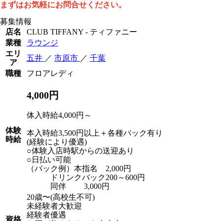
まずはお気軽にお問合せください。
募集情報
店名
CLUB TIFFANY - ティファニー
業種
ラウンジ
エリ
五井
／
市原市
／
千葉
ア
職種
フロアレディ
4,000円
体入時給4,000円～
体験
本入時給3,500円以上＋各種バック有り
時給
(経験により優遇)
○体験入店時駅からの送迎あり
○日払い可能
（バック例）本指名 2,000円
ドリンクバック200～600円
同伴 3,000円
20歳〜(高校生不可)
未経験者大歓迎
経験者優遇
資格