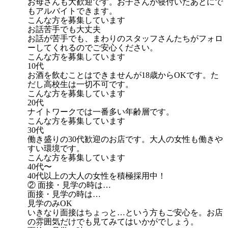
お母さんも大歓迎です。お子さんが寝付いたあとにで
もアルバイトできます。
こんな方を募集しています
お話苦手でも大丈夫
お話が苦手でも、まわりのスタッフさんたちがフォロ
ーしてくれるのでご安心ください。
こんな方を募集しています
10代
お酒を飲むことはできませんが18歳からOKです。た
だし高校生は一切不可です。
こんな方を募集しています
20代
ナイトワークでは一番多い年齢層です。
こんな方を募集しています
30代
働き盛りの30代歓迎のお店です。大人の女性も働きや
すい環境です。
こんな方を募集しています
40代〜
40代以上の大人の女性を積極採用中！
② 面接・見学の時は…
面接・見学の時は…
見学のみOK
いきなり面接はちょっと…という方もご安心を。お店
の雰囲気だけでも見てみてはいかがでしょう。