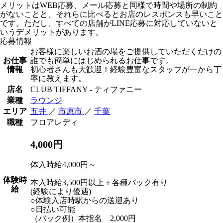
メリットはWEB応募、メール応募と同様で時間や場所の制約
がないことと、それらに比べるとお店のレスポンスも早いこと
です。ただし、すべての店舗がLINE応募に対応していないと
いうデメリットがあります。
応募情報
お客様に楽しいお酒の場をご提供していただくだけの
お仕事
誰でも簡単にはじめられるお仕事です。
情報
初心者さんも大歓迎！経験豊富なスタッフが一から丁
寧に教えます。
店名
CLUB TIFFANY - ティファニー
業種
ラウンジ
エリア
五井
／
市原市
／
千葉
職種
フロアレディ
4,000円
体入時給4,000円～
体験時
本入時給3,500円以上＋各種バック有り
給
(経験により優遇)
○体験入店時駅からの送迎あり
○日払い可能
（バック例）本指名 2,000円