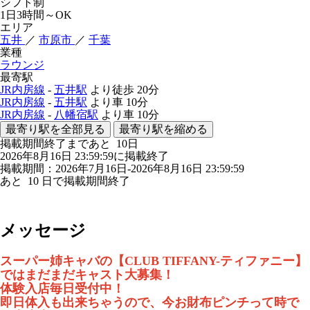
シフト制
1日3時間～OK
エリア
五井
／
市原市
／
千葉
業種
ラウンジ
最寄駅
JR内房線
-
五井駅
より徒歩
20分
JR内房線
-
五井駅
より車
10分
JR内房線
-
八幡宿駅
より車
10分
最寄り駅を全部見る
最寄り駅を縮める
掲載期間終了まであと
10
日
2026年8月16日 23:59:59に掲載終了
掲載期間：2026年7月16日-2026年8月16日 23:59:59
あと
10
日で掲載期間終了
メッセージ
スーパー姉キャバの【CLUB TIFFANY-ティファニー】
ではまだまだキャスト大募集！
体験入店毎日受付中！
即日体入も出来ちゃうので、今お財布ピンチって時で