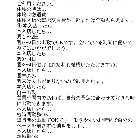
ご利用ください。
体験の時は…
体験時交通費
体験入店の際の交通費が一部または全額もらえます。
④ 本入店したら…
本入店したら…
週１〜2日
週1〜2日の出勤でOKです。空いている時間に働いて
みてはいかがでしょう。
本入店したら…
週3〜4日
週3〜4日働けばお給料も結構いただけますね。
本入店したら…
週末のみ
週末は人出が足りないので歓迎されます！
本入店したら…
自由出勤
営業時間内であれば、自分の予定に合わせて好きな時
に出勤できます。
本入店したら…
短時間勤務OK
短時間の出勤でOKです。働きやすいお時間で自分の
ペースを崩さずに働きましょう。
本入店したら…
超短期OK