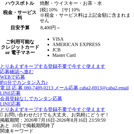
ハウスボトル
焼酎・ウイスキー・お茶・水
[税] 10% [サ] 10%
税金・サービス
※税金・サービス料は上記金額に含まれま
料
せん
目安予算
8,400円～
VISA
ご利用可能な
AMERICAN EXPRESS
クレジットカード
JCB
or 電子マネー
Master Card
とりあえずキープする
登録不要で今すぐ使えます
応募確認へ進む
WEBで応募
約1分でカンタン入力♪
電
話
応
募
080-7489-0213
メール応募
caba2-6913@caba2.email
LINE応募
会員登録なしでカンタン応募
LINE応募
とりあえずキープする
登録不要で今すぐ使えます
お問い合わせだけでも大丈夫。お気軽にどうぞ！
掲載期間：2026年7月16日-2026年8月16日 23:59:59
あと
10
日で掲載期間終了
関連キーワード