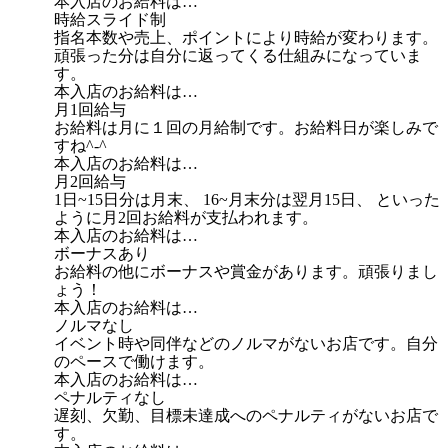
本入店のお給料は…
時給スライド制
指名本数や売上、ポイントにより時給が変わります。
頑張った分は自分に返ってくる仕組みになっていま
す。
本入店のお給料は…
月1回給与
お給料は月に１回の月給制です。お給料日が楽しみで
すね^-^
本入店のお給料は…
月2回給与
1日~15日分は月末、 16~月末分は翌月15日、 といった
ように月2回お給料が支払われます。
本入店のお給料は…
ボーナスあり
お給料の他にボーナスや賞金があります。頑張りまし
ょう！
本入店のお給料は…
ノルマなし
イベント時や同伴などのノルマがないお店です。自分
のペースで働けます。
本入店のお給料は…
ペナルティなし
遅刻、欠勤、目標未達成へのペナルティがないお店で
す。