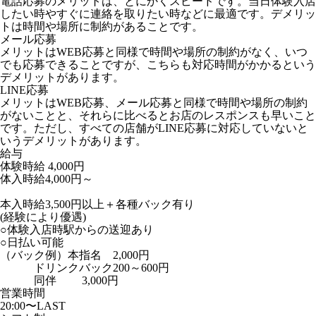
電話応募のメリットは、とにかくスピードです。当日体験入店
したい時やすぐに連絡を取りたい時などに最適です。デメリッ
トは時間や場所に制約があることです。
メール応募
メリットはWEB応募と同様で時間や場所の制約がなく、いつ
でも応募できることですが、こちらも対応時間がかかるという
デメリットがあります。
LINE応募
メリットはWEB応募、メール応募と同様で時間や場所の制約
がないことと、それらに比べるとお店のレスポンスも早いこと
です。ただし、すべての店舗がLINE応募に対応していないと
いうデメリットがあります。
給与
体験時給
4,000円
体入時給4,000円～
本入時給3,500円以上＋各種バック有り
(経験により優遇)
○体験入店時駅からの送迎あり
○日払い可能
（バック例）本指名 2,000円
ドリンクバック200～600円
同伴 3,000円
営業時間
20:00〜LAST