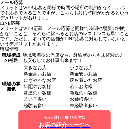
メール応募
メリットはWEB応募と同様で時間や場所の制約がなく、いつ
でも応募できることですが、こちらも対応時間がかかるという
デメリットがあります。
LINE応募
メリットはWEB応募、メール応募と同様で時間や場所の制約
がないことと、それらに比べるとお店のレスポンスも早いこと
です。ただし、すべての店舗がLINE応募に対応していないと
いうデメリットがあります。
職場情報
職場構成
地域密着型の当店なら、経験者の方も未経験の方
の補足
も安心してお仕事出来ます！
大きなお店
小さなお店
料金高いお店
料金安いお店
にぎやかなお店
落ち着いたお店
職場の雰
年配のお客様
若いお客様
囲気
常連のお客様
新規のお客様
若い子多い
お姉様多い
経験者多い
未経験者多い
もっと詳しく知りたい方は
お店の紹介ページへ