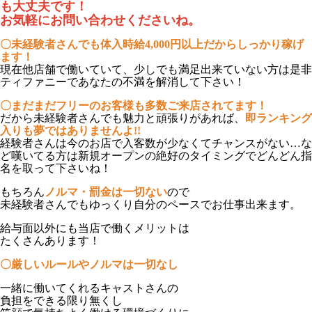
も大丈夫です！
お気軽にお問い合わせくださいね。
〇未経験者さんでも体入時給4,000円以上だからしっかり稼げ
ます！
現在他店舗で働いていて、少しでも満足出来ていない方は是非
ティファニーであなたの不満を解消して下さい！
〇
まだまだフリーのお客様も多数ご来店されてます！
だから未経験者さんでも魅力と頑張りがあれば、
即ランキング
入りも夢ではありませんよ!!
経験者さんは今のお店で入客数が少なくてチャンスがない…な
ど嘆いてる方は新規オープンの絶好のタイミングでどんどん指
名を取って下さいね！
もちろん
ノルマ・罰金は一切ない
ので
未経験者さんでもゆっくり自分のペースでお仕事出来ます。
給与面以外にも当店で働くメリットは
たくさんあります！
〇
厳しいルールやノルマは一切なし
一緒に働いてくれるキャストさんの
負担をできる限り無くし