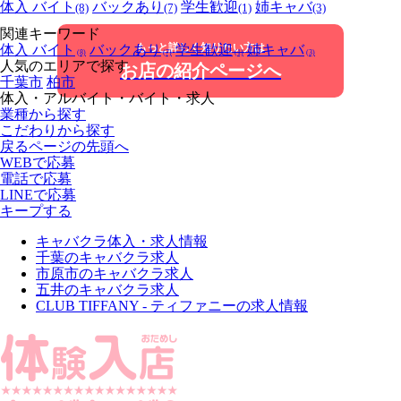
体入 バイト
バックあり
学生歓迎
姉キャバ
(8)
(7)
(1)
(3)
関連キーワード
もっと詳しく知りたい方は
体入 バイト
バックあり
学生歓迎
姉キャバ
(8)
(7)
(1)
(3)
人気のエリアで探す
お店の紹介ページへ
千葉市
柏市
体入・アルバイト・バイト・求人
業種から探す
こだわりから探す
戻る
ページの先頭へ
WEBで応募
電話で応募
LINEで応募
キープする
キャバクラ体入・求人情報
千葉のキャバクラ求人
市原市のキャバクラ求人
五井のキャバクラ求人
CLUB TIFFANY - ティファニーの求人情報