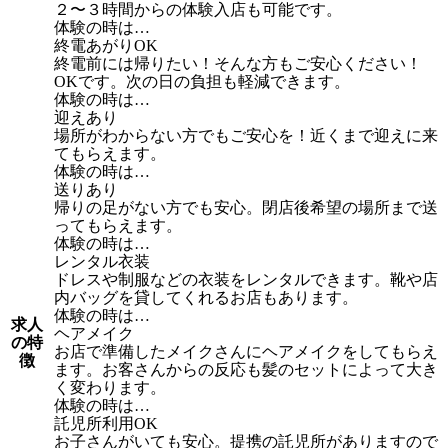
２〜３時間からの体験入店も可能です。
体験の時は…
終電あがりOK
終電前には帰りたい！そんな方もご安心ください！
OKです。次の日の負担も軽減できます。
体験の時は…
迎えあり
場所がわからない方でもご安心を！近くまで迎えに来
てもらえます。
体験の時は…
送りあり
帰りの足がない方でも安心。閉店後希望の場所まで送
ってもらえます。
体験の時は…
レンタル衣装
ドレスや制服などの衣装をレンタルできます。靴や店
内バッグを貸してくれるお店もあります。
体験の時は…
求人
ヘアメイク
の特
お店で準備したメイクさんにヘアメイクをしてもらえ
徴
ます。お客さんからの反応も髪のセットによって大き
く変わります。
体験の時は…
託児所利用OK
お子さんがいても安心。提携の託児所がありますので