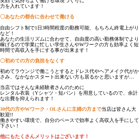
笑顔で気持ちよく働ける環境づくりに
力を入れています！
〇
あなたの都合に合わせて働ける
自由シフト制で1日3時間程度の勤務可能、もちろん終電上がり
など！
あなたの生活リズムに合わせて、自由度の高い勤務体制でより
稼げるので学業に忙しい学生さんやWワークの方も効率よく短
時間で高収入を手にする事が出来ます！
〇
初めての方の負担をなくす
初めてラウンジで働こうとするとドレス代やヘアメイク代がか
さみ、なかなかスタート出来ない方も居るかと思いますが…
当店ではそんな未経験者さんのために
レンタル衣装（Yシャツ・短パン）を用意しているので、余計
な出費を抑えられます！
30代の方やWワーク・OLさんに主婦の方まで
当店は皆さん大
歓迎!!
働きやすい環境で、自分のペースで効率よく高収入を手にして
下さい！
他にもたくさんメリットはございます！