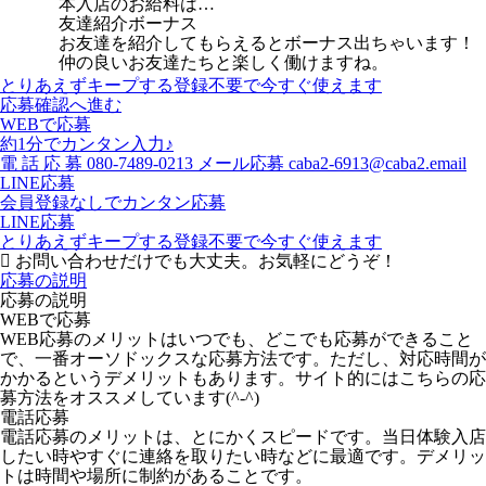
本入店のお給料は…
友達紹介ボーナス
お友達を紹介してもらえるとボーナス出ちゃいます！
仲の良いお友達たちと楽しく働けますね。
とりあえずキープする
登録不要で今すぐ使えます
応募確認へ進む
WEBで応募
約1分でカンタン入力♪
電
話
応
募
080-7489-0213
メール応募
caba2-6913@caba2.email
LINE応募
会員登録なしでカンタン応募
LINE応募
とりあえずキープする
登録不要で今すぐ使えます
お問い合わせだけでも大丈夫。お気軽にどうぞ！
応募の説明
応募の説明
WEBで応募
WEB応募のメリットはいつでも、どこでも応募ができること
で、一番オーソドックスな応募方法です。ただし、対応時間が
かかるというデメリットもあります。サイト的にはこちらの応
募方法をオススメしています(^-^)
電話応募
電話応募のメリットは、とにかくスピードです。当日体験入店
したい時やすぐに連絡を取りたい時などに最適です。デメリッ
トは時間や場所に制約があることです。