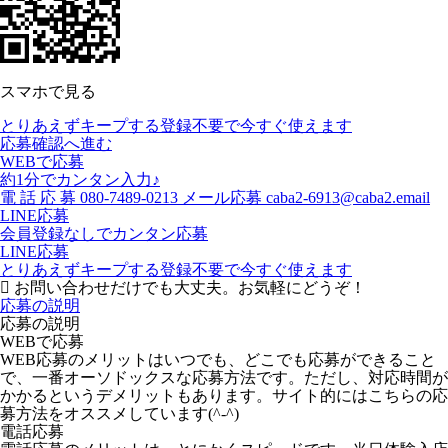
スマホで見る
とりあえずキープする
登録不要で今すぐ使えます
応募確認へ進む
WEBで応募
約1分でカンタン入力♪
電
話
応
募
080-7489-0213
メール応募
caba2-6913@caba2.email
LINE応募
会員登録なしでカンタン応募
LINE応募
とりあえずキープする
登録不要で今すぐ使えます
お問い合わせだけでも大丈夫。お気軽にどうぞ！
応募の説明
応募の説明
WEBで応募
WEB応募のメリットはいつでも、どこでも応募ができること
で、一番オーソドックスな応募方法です。ただし、対応時間が
かかるというデメリットもあります。サイト的にはこちらの応
募方法をオススメしています(^-^)
電話応募