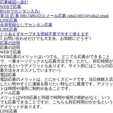
応募確認へ進む
WEBで応募
約1分でカンタン入力♪
電
話
応
募
080-7489-0213
メール応募
caba2-6913@caba2.email
LINE応募
会員登録なしでカンタン応募
LINE応募
とりあえずキープする
登録不要で今すぐ使えます
お問い合わせだけでも大丈夫。お気軽にどうぞ！
応募の説明
応募の説明
WEBで応募
WEB応募のメリットはいつでも、どこでも応募ができること
で、一番オーソドックスな応募方法です。ただし、対応時間が
かかるというデメリットもあります。サイト的にはこちらの応
募方法をオススメしています(^-^)
電話応募
電話応募のメリットは、とにかくスピードです。当日体験入店
したい時やすぐに連絡を取りたい時などに最適です。デメリッ
トは時間や場所に制約があることです。
メール応募
メリットはWEB応募と同様で時間や場所の制約がなく、いつ
でも応募できることですが、こちらも対応時間がかかるという
デメリットがあります。
LINE応募