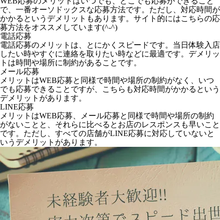
WEB応募のメリットはいつでも、どこでも応募ができること
で、一番オーソドックスな応募方法です。ただし、対応時間が
かかるというデメリットもあります。サイト的にはこちらの応
募方法をオススメしています(^-^)
電話応募
電話応募のメリットは、とにかくスピードです。当日体験入店
したい時やすぐに連絡を取りたい時などに最適です。デメリッ
トは時間や場所に制約があることです。
メール応募
メリットはWEB応募と同様で時間や場所の制約がなく、いつ
でも応募できることですが、こちらも対応時間がかかるという
デメリットがあります。
LINE応募
メリットはWEB応募、メール応募と同様で時間や場所の制約
がないことと、それらに比べるとお店のレスポンスも早いこと
です。ただし、すべての店舗がLINE応募に対応していないと
いうデメリットがあります。