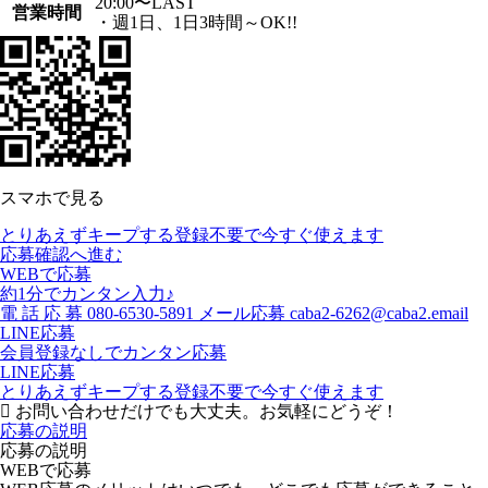
20:00〜LAST
営業時間
・週1日、1日3時間～OK!!
スマホで見る
とりあえずキープする
登録不要で今すぐ使えます
応募確認へ進む
WEBで応募
約1分でカンタン入力♪
電
話
応
募
080-6530-5891
メール応募
caba2-6262@caba2.email
LINE応募
会員登録なしでカンタン応募
LINE応募
とりあえずキープする
登録不要で今すぐ使えます
お問い合わせだけでも大丈夫。お気軽にどうぞ！
応募の説明
応募の説明
WEBで応募