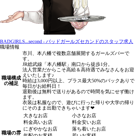
BADGIRLS...second - バッドガールズセカンドのスタッフ求人
職場情報
市川、本八幡で複数店舗展開するガールズバーで
す。
JR総武線「本八幡駅」南口から徒歩1分。
法人営業だからこそ高給＆高待遇でみなさんをお迎
えいたします♪
職場構成
時給は3,000円以上、プラス最大50%のバックありで
の補足
毎日がお給料日！
退勤後は無料で送りがあるので時間を気にせず働け
ます。
衣装は私服なので、遊びに行った帰りや大学の帰り
にそのまま出勤できちゃいます❤︎
大きなお店
小さなお店
料金高いお店
料金安いお店
にぎやかなお店
落ち着いたお店
職場の雰
年配のお客様
若いお客様