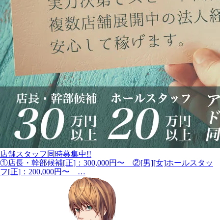
店舗スタッフ同時募集中!!
①店長・幹部候補[正]：300,000円〜 ②[男][女]ホールスタッ
フ[正]：200,000円〜 …