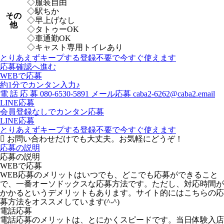
◇服装自由
◇駅ちか
その
◇早上げなし
他
◇タトゥーOK
◇車通勤OK
◇キャスト専用トイレあり
とりあえずキープする
登録不要で今すぐ使えます
応募確認へ進む
WEBで応募
約1分でカンタン入力♪
電
話
応
募
080-6530-5891
メール応募
caba2-6262@caba2.email
LINE応募
会員登録なしでカンタン応募
LINE応募
とりあえずキープする
登録不要で今すぐ使えます
お問い合わせだけでも大丈夫。お気軽にどうぞ！
応募の説明
応募の説明
WEBで応募
WEB応募のメリットはいつでも、どこでも応募ができること
で、一番オーソドックスな応募方法です。ただし、対応時間が
かかるというデメリットもあります。サイト的にはこちらの応
募方法をオススメしています(^-^)
電話応募
電話応募のメリットは、とにかくスピードです。当日体験入店