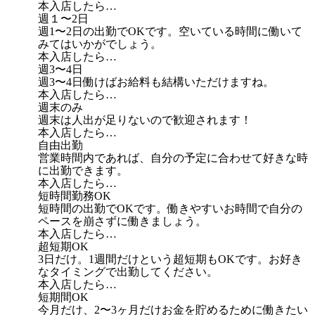
本入店したら…
週１〜2日
週1〜2日の出勤でOKです。空いている時間に働いて
みてはいかがでしょう。
本入店したら…
週3〜4日
週3〜4日働けばお給料も結構いただけますね。
本入店したら…
週末のみ
週末は人出が足りないので歓迎されます！
本入店したら…
自由出勤
営業時間内であれば、自分の予定に合わせて好きな時
に出勤できます。
本入店したら…
短時間勤務OK
短時間の出勤でOKです。働きやすいお時間で自分の
ペースを崩さずに働きましょう。
本入店したら…
超短期OK
3日だけ。1週間だけという超短期もOKです。お好き
なタイミングで出勤してください。
本入店したら…
短期間OK
今月だけ、2〜3ヶ月だけお金を貯めるために働きたい