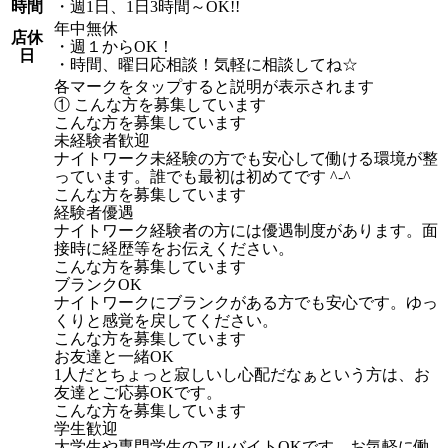
時間
・週1日、1日3時間～OK!!
年中無休
店休
・週１からOK！
日
・時間、曜日応相談！気軽に相談してね☆
各マークをタップすると説明が表示されます
① こんな方を募集しています
こんな方を募集しています
未経験者歓迎
ナイトワーク未経験の方でも安心して働ける環境が整
っています。誰でも最初は初めてです ^-^
こんな方を募集しています
経験者優遇
ナイトワーク経験者の方には優遇制度があります。面
接時に経歴等をお伝えください。
こんな方を募集しています
ブランクOK
ナイトワークにブランクがある方でも安心です。ゆっ
くりと感覚を戻してください。
こんな方を募集しています
お友達と一緒OK
1人だとちょっと寂しいし心配だなぁという方は、お
友達とご応募OKです。
こんな方を募集しています
学生歓迎
大学生や専門学生のアルバイトOKです。お気軽に働