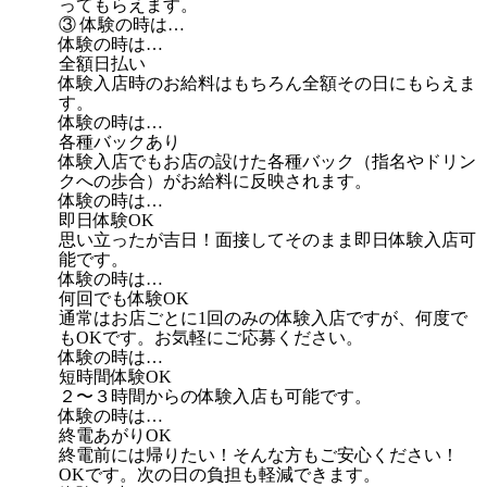
ってもらえます。
③ 体験の時は…
体験の時は…
全額日払い
体験入店時のお給料はもちろん全額その日にもらえま
す。
体験の時は…
各種バックあり
体験入店でもお店の設けた各種バック（指名やドリン
クへの歩合）がお給料に反映されます。
体験の時は…
即日体験OK
思い立ったが吉日！面接してそのまま即日体験入店可
能です。
体験の時は…
何回でも体験OK
通常はお店ごとに1回のみの体験入店ですが、何度で
もOKです。お気軽にご応募ください。
体験の時は…
短時間体験OK
２〜３時間からの体験入店も可能です。
体験の時は…
終電あがりOK
終電前には帰りたい！そんな方もご安心ください！
OKです。次の日の負担も軽減できます。