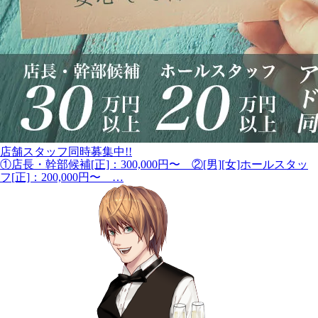
店舗スタッフ同時募集中!!
①店長・幹部候補[正]：300,000円〜 ②[男][女]ホールスタッ
フ[正]：200,000円〜 …