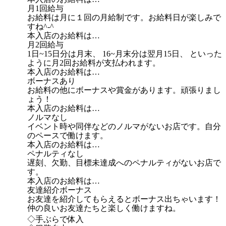
月1回給与
お給料は月に１回の月給制です。お給料日が楽しみで
すね^-^
本入店のお給料は…
月2回給与
1日~15日分は月末、 16~月末分は翌月15日、 といった
ように月2回お給料が支払われます。
本入店のお給料は…
ボーナスあり
お給料の他にボーナスや賞金があります。頑張りまし
ょう！
本入店のお給料は…
ノルマなし
イベント時や同伴などのノルマがないお店です。自分
のペースで働けます。
本入店のお給料は…
ペナルティなし
遅刻、欠勤、目標未達成へのペナルティがないお店で
す。
本入店のお給料は…
友達紹介ボーナス
お友達を紹介してもらえるとボーナス出ちゃいます！
仲の良いお友達たちと楽しく働けますね。
◇手ぶらで体入