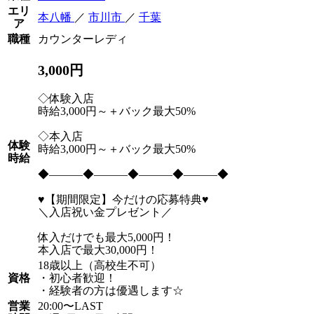
エリ
本八幡
／
市川市
／
千葉
ア
職種
カウンターレディ
3,000円
◇体験入店
時給3,000円～＋バック最大50%
◇本入店
体験
時給3,000円～＋バック最大50%
時給
◆―――◆―――◆―――◆―――◆
♥【期間限定】今だけの応募特典♥
＼入店祝い金プレゼント／
体入だけでも最大5,000円！
本入店で最大30,000円！
18歳以上（高校生不可）
資格
・初心者歓迎！
・経験者の方は優遇します☆
営業
20:00〜LAST