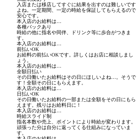
入店または移店してすぐに結果を出すのは難しいです
よね。一定期間、一定の時給を保証してもらえるので
安心です。
本入店のお給料は…
各種バックあり
時給の他に指名や同伴、ドリンク等に歩合がつきま
す。
本入店のお給料は…
前払いOK
お給料の前払いOKです。詳しくはお店に相談しまし
ょう。
本入店のお給料は…
全額日払い
その日働いたお給料はその日にほしいよね…。そうで
す！全額その日にもらえます。
本入店のお給料は…
日払いOK
その日働いたお給料の一部または全額をその日にもら
えます。残りはお給料日に！
本入店のお給料は…
時給スライド制
指名本数や売上、ポイントにより時給が変わります。
頑張った分は自分に返ってくる仕組みになっていま
す。
本入店のお給料は…