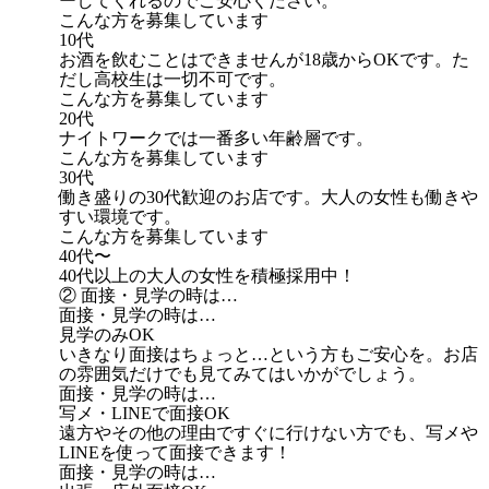
ーしてくれるのでご安心ください。
こんな方を募集しています
10代
お酒を飲むことはできませんが18歳からOKです。た
だし高校生は一切不可です。
こんな方を募集しています
20代
ナイトワークでは一番多い年齢層です。
こんな方を募集しています
30代
働き盛りの30代歓迎のお店です。大人の女性も働きや
すい環境です。
こんな方を募集しています
40代〜
40代以上の大人の女性を積極採用中！
② 面接・見学の時は…
面接・見学の時は…
見学のみOK
いきなり面接はちょっと…という方もご安心を。お店
の雰囲気だけでも見てみてはいかがでしょう。
面接・見学の時は…
写メ・LINEで面接OK
遠方やその他の理由ですぐに行けない方でも、写メや
LINEを使って面接できます！
面接・見学の時は…