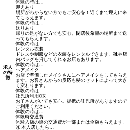
体験の時は…
迎えあり
場所がわからない方でもご安心を！近くまで迎えに来
てもらえます。
体験の時は…
送りあり
帰りの足がない方でも安心。閉店後希望の場所まで送
ってもらえます。
体験の時は…
レンタル衣装
ドレスや制服などの衣装をレンタルできます。靴や店
内バッグを貸してくれるお店もあります。
体験の時は…
求人
ヘアメイク
の特
お店で準備したメイクさんにヘアメイクをしてもらえ
徴
ます。お客さんからの反応も髪のセットによって大き
く変わります。
体験の時は…
託児所利用OK
お子さんがいても安心。提携の託児所がありますので
ご利用ください。
体験の時は…
体験時交通費
体験入店の際の交通費が一部または全額もらえます。
④ 本入店したら…