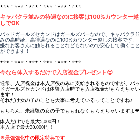
★☆★・☆★☆・★☆★・☆★☆・★☆★・☆★☆
キャバクラ並みの待遇なのに接客は100%カウンター越
しでOK
バッドガールズセカンドはガールズバーなので、キャバクラ並
みの高時給、高待遇なのに100%カウンター越しの接客です。
嫌なお客さんに触られることなどもないので安心して働くこと
ができます！
★☆★・☆★☆・★☆★・☆★☆・★☆★・☆★☆
今なら体入するだけで入店祝金プレゼント😍
通常、入店祝金は本入店後のみに支給されるものですが、バッ
ドガールズセカンドは体験入店時でも入店祝金がもらえちゃい
ます！
それだけ女の子のことを大事に考えているってことですね♪
もちろん、未経験の女の子でももれなくもらえちゃいますよ❤︎
体入だけでも最大5,000円！
本入店で最大30,000円！
※最強強化中の限定特典です