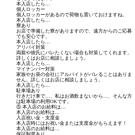
本入店したら…
個人ロッカー
個人ロッカーがあるので荷物も置いておけますね。
本入店したら…
寮あり
お店で準備した寮がありますので、遠方からのご応募
でも安心です。
本入店したら…
アリバイ対策
両親や彼氏にバレたくない場合も対策してくれます。
詳しくはお店に相談しましょう。
本入店したら…
マイナンバー対策
家族やお昼の会社にアルバイトがバレることはありま
せん。詳しくはお店に相談しましょう。
本入店したら…
駐車場あり
行きだけ車で…、私はお酒飲まないから…、そんな方
は駐車場の利用OKです。
⑤ 本入店のお給料は…
本入店のお給料は…
入店祝い金・支度金
本入店時にはお祝い金または支度金がもらえます！
本入店のお給料は…
保証制度あり