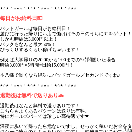
★☆★・☆★☆・★☆★・☆★☆・★☆★・☆★☆
毎日がお給料日💵
バッドガールは毎日がお給料日！
遊びに行った帰りにお店で働けばその日のうちに💵をゲット！
しかも時給は3,000円以上！
バックもなんと最大50%！
びっくりするくらい稼げちゃいます！
例えば大学帰りの20:00から1:00までの5時間働いた場合
時給3,000円×5時間=日給15,000円！
本八幡で働くなら絶対にバッドガールズセカンドですね♪
★☆★・☆★☆・★☆★・☆★☆・★☆★・☆★☆
退勤後は無料で送りあり🚗
退勤後はなんと無料で送りありです！
こちらもよくあるパターンは送りは有料。
特にガールズバーでは珍しい高待遇です❤︎
深夜に歩いて帰ったら危ないですし、せっかく稼いだお金をタ
クシーに使うのももったいないですし、始発までどこかで時間