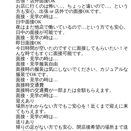
出張・店外面接OK
お店に行くのは怖い…。ちょっと遠いので…。という
方も安心。出張 or 店外での面接OKです。
面接・見学の時は…
日中面接OK
夜はまだ他店で働いているので…という方でも安心。
日中の面接が可能です。
面接・見学の時は…
即日面接OK
今日時間が空いたのですぐに面接してもらいたい！そ
んな時でもすぐに面接可能です。
面接・見学の時は…
面接・見学服装自由
面接時の服装は気にしないでください。カジュアルな
服装でOKです。
面接・見学の時は…
面接時交通費
面接時の交通費が一部または全額もらえます。
面接・見学の時は…
迎えあり
場所がわからない方でもご安心を！近くまで迎えに来
てもらえます。
面接・見学の時は…
送りあり
帰りの足がない方でも安心。閉店後希望の場所まで送