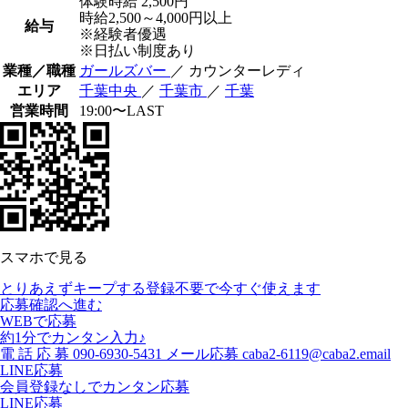
体験時給
2,500円
時給2,500～4,000円以上
給与
※経験者優遇
※日払い制度あり
業種／職種
ガールズバー
／ カウンターレディ
エリア
千葉中央
／
千葉市
／
千葉
営業時間
19:00〜LAST
スマホで見る
とりあえずキープする
登録不要で今すぐ使えます
応募確認へ進む
WEBで応募
約1分でカンタン入力♪
電
話
応
募
090-6930-5431
メール応募
caba2-6119@caba2.email
LINE応募
会員登録なしでカンタン応募
LINE応募