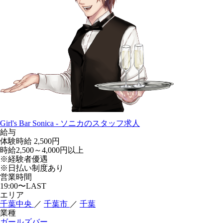
Girl's Bar Sonica - ソニカのスタッフ求人
給与
体験時給
2,500円
時給2,500～4,000円以上
※経験者優遇
※日払い制度あり
営業時間
19:00〜LAST
エリア
千葉中央
／
千葉市
／
千葉
業種
ガールズバー