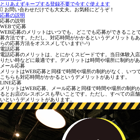
とりあえずキープする
登録不要で今すぐ使えます
お問い合わせだけでも大丈夫。お気軽にどうぞ！
応募の説明
応募の説明
WEBで応募
WEB応募のメリットはいつでも、どこでも応募ができること
募方法です。ただし、対応時間がかかるというデメリットもあ
らの応募方法をオススメしています(^-^)
電話応募
電話応募のメリットは、とにかくスピードです。当日体験入店
りたい時などに最適です。デメリットは時間や場所に制約があ
メール応募
メリットはWEB応募と同様で時間や場所の制約がなく、いつ
こちらも対応時間がかかるというデメリットがあります。
LINE応募
メリットはWEB応募、メール応募と同様で時間や場所の制約
るとお店のレスポンスも早いことです。ただし、すべての店舗が
いというデメリットがあります。