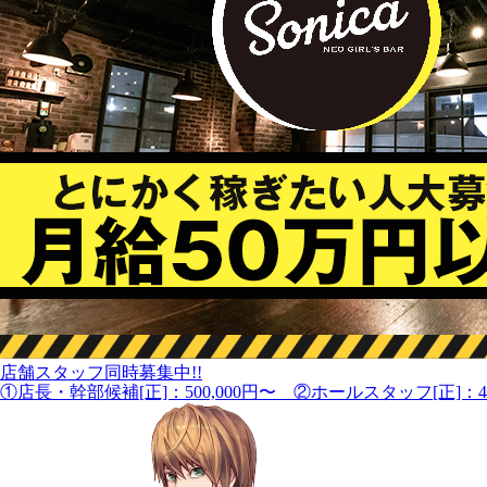
店舗スタッフ同時募集中!!
①店長・幹部候補[正]：500,000円〜 ②ホールスタッフ[正]：40