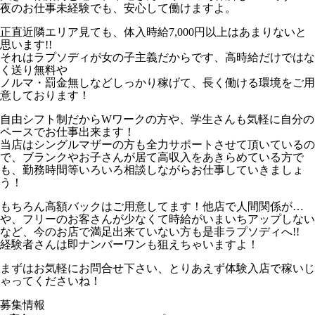
夜のお仕事未経験でも、安心して働けますよ。
正直近隣エリア見ても、体入時給7,000円以上はあまりないと
思います!!
それはラプソディが女の子主義だからです、高時給だけではな
く送り無料や
ノルマ・罰金無しなどしっかり稼げて、長く働ける環境をご用
意しております！
自由シフト制だからWワークの方や、学生さんも気軽に自分の
ペースでお仕事出来ます！
当店はシングルマザーの方も全力サポートさせて頂いているの
で、ブランクやお子さんが居て高収入をあきらめている方で
も、勤務時間等いろいろ相談しながらお仕事していきましょ
う！
もちろん高額バックはご用意してます！他店で人間関係が…
や、フリーのお客さんが少なくて時給がいまいちアップしない
など、今のお店で満足出来ていない方も是非ラプソディへ!!
経験者さんは即ナンバーワンも狙えちゃいますよ！
まずはお気軽にお問合せ下さい、とりあえず体験入店で稼いじ
ゃってくださいね！
募集情報