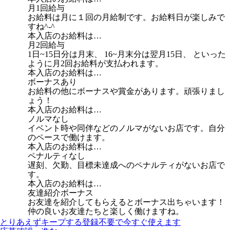
月1回給与
お給料は月に１回の月給制です。お給料日が楽しみで
すね^-^
本入店のお給料は…
月2回給与
1日~15日分は月末、 16~月末分は翌月15日、 といった
ように月2回お給料が支払われます。
本入店のお給料は…
ボーナスあり
お給料の他にボーナスや賞金があります。頑張りまし
ょう！
本入店のお給料は…
ノルマなし
イベント時や同伴などのノルマがないお店です。自分
のペースで働けます。
本入店のお給料は…
ペナルティなし
遅刻、欠勤、目標未達成へのペナルティがないお店で
す。
本入店のお給料は…
友達紹介ボーナス
お友達を紹介してもらえるとボーナス出ちゃいます！
仲の良いお友達たちと楽しく働けますね。
とりあえずキープする
登録不要で今すぐ使えます