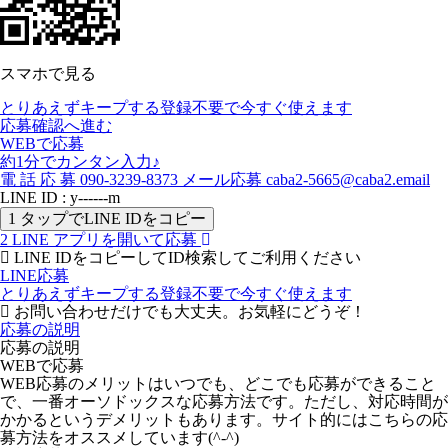
スマホで見る
とりあえずキープする
登録不要で今すぐ使えます
応募確認へ進む
WEBで応募
約1分でカンタン入力♪
電
話
応
募
090-3239-8373
メール応募
caba2-5665@caba2.email
LINE ID : y------m
1
タップでLINE IDをコピー
2
LINE アプリを開いて応募
LINE IDをコピーしてID検索してご利用ください
LINE応募
とりあえずキープする
登録不要で今すぐ使えます
お問い合わせだけでも大丈夫。お気軽にどうぞ！
応募の説明
応募の説明
WEBで応募
WEB応募のメリットはいつでも、どこでも応募ができること
で、一番オーソドックスな応募方法です。ただし、対応時間が
かかるというデメリットもあります。サイト的にはこちらの応
募方法をオススメしています(^-^)