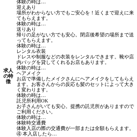
体験の時は…
迎えあり
場所がわからない方でもご安心を！近くまで迎えに来
てもらえます。
体験の時は…
送りあり
帰りの足がない方でも安心。閉店後希望の場所まで送
ってもらえます。
体験の時は…
レンタル衣装
ドレスや制服などの衣装をレンタルできます。靴や店
内バッグを貸してくれるお店もあります。
体験の時は…
求人
ヘアメイク
の特
お店で準備したメイクさんにヘアメイクをしてもらえ
徴
ます。お客さんからの反応も髪のセットによって大き
く変わります。
体験の時は…
託児所利用OK
お子さんがいても安心。提携の託児所がありますので
ご利用ください。
体験の時は…
体験時交通費
体験入店の際の交通費が一部または全額もらえます。
④ 本入店したら…