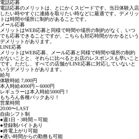
電話応募
電話応募のメリットは、とにかくスピードです。当日体験入店
したい時やすぐに連絡を取りたい時などに最適です。デメリッ
トは時間や場所に制約があることです。
メール応募
メリットはWEB応募と同様で時間や場所の制約がなく、いつ
でも応募できることですが、こちらも対応時間がかかるという
デメリットがあります。
LINE応募
メリットはWEB応募、メール応募と同様で時間や場所の制約
がないことと、それらに比べるとお店のレスポンスも早いこと
です。ただし、すべての店舗がLINE応募に対応していないと
いうデメリットがあります。
給与
体験時給
7,000円
本入時給4000円～6000円
レギュラーは本入時給5000円！
もちろん各種バックあり！
営業時間
20:00〜LAST
自由シフト制
●週1日・3時間～可能
●登録制バイトあり
●終電上がり可能
●遅い時間からの勤務も可能