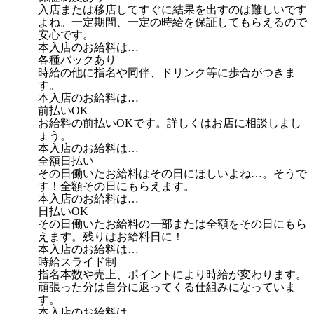
入店または移店してすぐに結果を出すのは難しいです
よね。一定期間、一定の時給を保証してもらえるので
安心です。
本入店のお給料は…
各種バックあり
時給の他に指名や同伴、ドリンク等に歩合がつきま
す。
本入店のお給料は…
前払いOK
お給料の前払いOKです。詳しくはお店に相談しまし
ょう。
本入店のお給料は…
全額日払い
その日働いたお給料はその日にほしいよね…。そうで
す！全額その日にもらえます。
本入店のお給料は…
日払いOK
その日働いたお給料の一部または全額をその日にもら
えます。残りはお給料日に！
本入店のお給料は…
時給スライド制
指名本数や売上、ポイントにより時給が変わります。
頑張った分は自分に返ってくる仕組みになっていま
す。
本入店のお給料は…