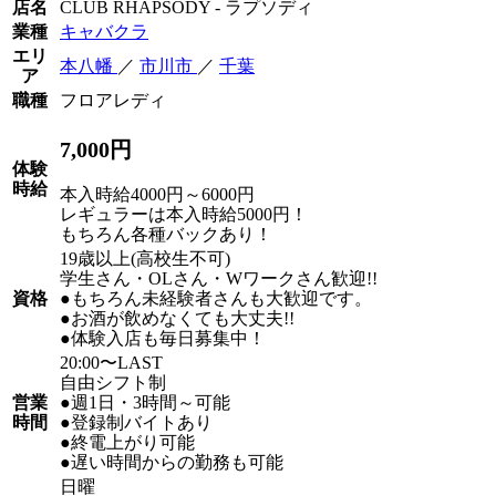
店名
CLUB RHAPSODY - ラプソディ
業種
キャバクラ
エリ
本八幡
／
市川市
／
千葉
ア
職種
フロアレディ
7,000円
体験
時給
本入時給4000円～6000円
レギュラーは本入時給5000円！
もちろん各種バックあり！
19歳以上(高校生不可)
学生さん・OLさん・Wワークさん歓迎!!
資格
●もちろん未経験者さんも大歓迎です。
●お酒が飲めなくても大丈夫!!
●体験入店も毎日募集中！
20:00〜LAST
自由シフト制
営業
●週1日・3時間～可能
時間
●登録制バイトあり
●終電上がり可能
●遅い時間からの勤務も可能
日曜