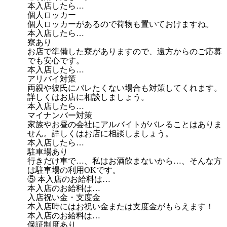
本入店したら…
個人ロッカー
個人ロッカーがあるので荷物も置いておけますね。
本入店したら…
寮あり
お店で準備した寮がありますので、遠方からのご応募
でも安心です。
本入店したら…
アリバイ対策
両親や彼氏にバレたくない場合も対策してくれます。
詳しくはお店に相談しましょう。
本入店したら…
マイナンバー対策
家族やお昼の会社にアルバイトがバレることはありま
せん。詳しくはお店に相談しましょう。
本入店したら…
駐車場あり
行きだけ車で…、私はお酒飲まないから…、そんな方
は駐車場の利用OKです。
⑤ 本入店のお給料は…
本入店のお給料は…
入店祝い金・支度金
本入店時にはお祝い金または支度金がもらえます！
本入店のお給料は…
保証制度あり