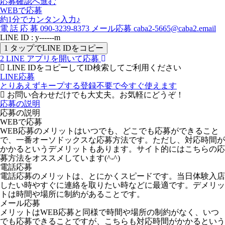
応募確認へ進む
WEBで応募
約1分でカンタン入力♪
電
話
応
募
090-3239-8373
メール応募
caba2-5665@caba2.email
LINE ID : y------m
1
タップでLINE IDをコピー
2
LINE アプリを開いて応募
LINE IDをコピーしてID検索してご利用ください
LINE応募
とりあえずキープする
登録不要で今すぐ使えます
お問い合わせだけでも大丈夫。お気軽にどうぞ！
応募の説明
応募の説明
WEBで応募
WEB応募のメリットはいつでも、どこでも応募ができること
で、一番オーソドックスな応募方法です。ただし、対応時間が
かかるというデメリットもあります。サイト的にはこちらの応
募方法をオススメしています(^-^)
電話応募
電話応募のメリットは、とにかくスピードです。当日体験入店
したい時やすぐに連絡を取りたい時などに最適です。デメリッ
トは時間や場所に制約があることです。
メール応募
メリットはWEB応募と同様で時間や場所の制約がなく、いつ
でも応募できることですが、こちらも対応時間がかかるという