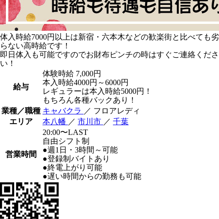
体入時給7000円以上は新宿・六本木などの歓楽街と比べても劣
らない高時給です！
即日体入も可能ですのでお財布ピンチの時はすぐご連絡くださ
い！
体験時給
7,000円
本入時給4000円～6000円
給与
レギュラーは本入時給5000円！
もちろん各種バックあり！
業種／職種
キャバクラ
／ フロアレディ
エリア
本八幡
／
市川市
／
千葉
20:00〜LAST
自由シフト制
●週1日・3時間～可能
営業時間
●登録制バイトあり
●終電上がり可能
●遅い時間からの勤務も可能