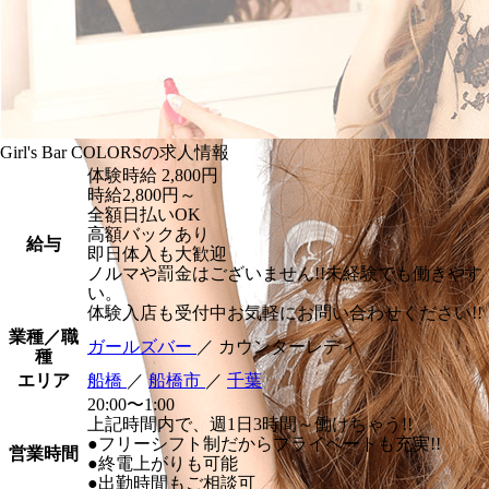
Girl's Bar COLORSの求人情報
体験時給
2,800円
時給2,800円～
全額日払いOK
高額バックあり
給与
即日体入も大歓迎
ノルマや罰金はございません!!未経験でも働きやす
い。
体験入店も受付中お気軽にお問い合わせください!!
業種／職
ガールズバー
／ カウンターレディ
種
エリア
船橋
／
船橋市
／
千葉
20:00〜1:00
上記時間内で、週1日3時間～働けちゃう!!
●フリーシフト制だからプライベートも充実!!
営業時間
●終電上がりも可能
●出勤時間もご相談可