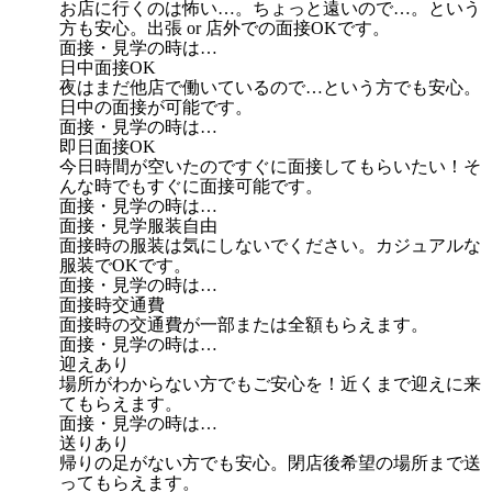
お店に行くのは怖い…。ちょっと遠いので…。という
方も安心。出張 or 店外での面接OKです。
面接・見学の時は…
日中面接OK
夜はまだ他店で働いているので…という方でも安心。
日中の面接が可能です。
面接・見学の時は…
即日面接OK
今日時間が空いたのですぐに面接してもらいたい！そ
んな時でもすぐに面接可能です。
面接・見学の時は…
面接・見学服装自由
面接時の服装は気にしないでください。カジュアルな
服装でOKです。
面接・見学の時は…
面接時交通費
面接時の交通費が一部または全額もらえます。
面接・見学の時は…
迎えあり
場所がわからない方でもご安心を！近くまで迎えに来
てもらえます。
面接・見学の時は…
送りあり
帰りの足がない方でも安心。閉店後希望の場所まで送
ってもらえます。