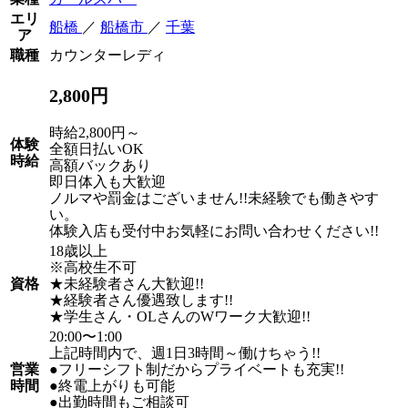
エリ
船橋
／
船橋市
／
千葉
ア
職種
カウンターレディ
2,800円
時給2,800円～
体験
全額日払いOK
時給
高額バックあり
即日体入も大歓迎
ノルマや罰金はございません!!未経験でも働きやす
い。
体験入店も受付中お気軽にお問い合わせください!!
18歳以上
※高校生不可
資格
★未経験者さん大歓迎!!
★経験者さん優遇致します!!
★学生さん・OLさんのWワーク大歓迎!!
20:00〜1:00
上記時間内で、週1日3時間～働けちゃう!!
営業
●フリーシフト制だからプライベートも充実!!
時間
●終電上がりも可能
●出勤時間もご相談可