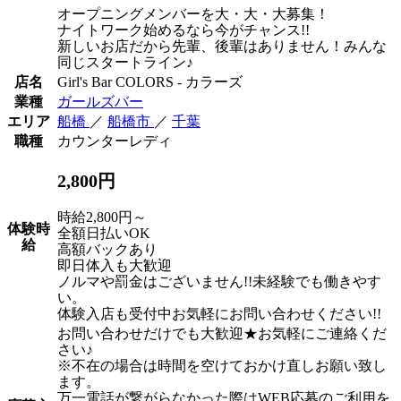
オープニングメンバーを大・大・大募集！
ナイトワーク始めるなら今がチャンス!!
新しいお店だから先輩、後輩はありません！みんな
同じスタートライン♪
店名
Girl's Bar COLORS - カラーズ
業種
ガールズバー
エリア
船橋
／
船橋市
／
千葉
職種
カウンターレディ
2,800円
時給2,800円～
体験時
全額日払いOK
給
高額バックあり
即日体入も大歓迎
ノルマや罰金はございません!!未経験でも働きやす
い。
体験入店も受付中お気軽にお問い合わせください!!
お問い合わせだけでも大歓迎★お気軽にご連絡くだ
さい♪
※不在の場合は時間を空けておかけ直しお願い致し
ます。
万一電話が繋がらなかった際はWEB応募のご利用を