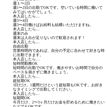
週１〜2日
週1〜2日の出勤でOKです。空いている時間に働いて
みてはいかがでしょう。
本入店したら…
週3〜4日
週3〜4日働けばお給料も結構いただけますね。
本入店したら…
週末のみ
週末は人出が足りないので歓迎されます！
本入店したら…
自由出勤
営業時間内であれば、自分の予定に合わせて好きな時
に出勤できます。
本入店したら…
短時間勤務OK
短時間の出勤でOKです。働きやすいお時間で自分の
ペースを崩さずに働きましょう。
本入店したら…
超短期OK
3日だけ。1週間だけという超短期もOKです。お好き
なタイミングで出勤してください。
本入店したら…
短期間OK
今月だけ、2〜3ヶ月だけお金を貯めるために働きたい
などでもOKです。