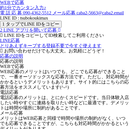
WEBで応募
約1分でカンタン入力♪
電
話
応
募
090-4362-5512
メール応募
caba2-5663@caba2.email
LINE ID : tsubokoukimax
1
タップでLINE IDをコピー
2
LINE アプリを開いて応募
LINE IDをコピーしてID検索してご利用ください
LINE応募
とりあえずキープする
登録不要で今すぐ使えます
お問い合わせだけでも大丈夫。お気軽にどうぞ！
応募の説明
応募の説明
WEBで応募
WEB応募のメリットはいつでも、どこでも応募ができること
で、一番オーソドックスな応募方法です。ただし、対応時間が
かかるというデメリットもあります。サイト的にはこちらの応
募方法をオススメしています(^-^)
電話応募
電話応募のメリットは、とにかくスピードです。当日体験入店
したい時やすぐに連絡を取りたい時などに最適です。デメリッ
トは時間や場所に制約があることです。
メール応募
メリットはWEB応募と同様で時間や場所の制約がなく、いつ
でも応募できることですが、こちらも対応時間がかかるという
デメリットがあります。