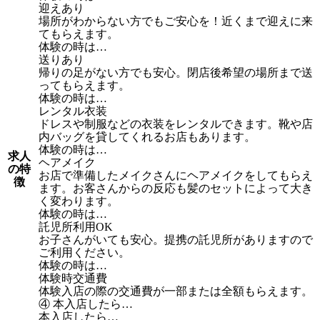
迎えあり
場所がわからない方でもご安心を！近くまで迎えに来
てもらえます。
体験の時は…
送りあり
帰りの足がない方でも安心。閉店後希望の場所まで送
ってもらえます。
体験の時は…
レンタル衣装
ドレスや制服などの衣装をレンタルできます。靴や店
内バッグを貸してくれるお店もあります。
体験の時は…
求人
ヘアメイク
の特
お店で準備したメイクさんにヘアメイクをしてもらえ
徴
ます。お客さんからの反応も髪のセットによって大き
く変わります。
体験の時は…
託児所利用OK
お子さんがいても安心。提携の託児所がありますので
ご利用ください。
体験の時は…
体験時交通費
体験入店の際の交通費が一部または全額もらえます。
④ 本入店したら…
本入店したら…