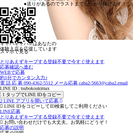
●送りがあるのでラストまでしっかり稼げます！
キャバキャバ
はあなたの
Ⓡ
体験入店を応援しています
スマホで見る
とりあえずキープする
登録不要で今すぐ使えます
応募確認へ進む
WEBで応募
約1分でカンタン入力♪
電
話
応
募
090-4362-5512
メール応募
caba2-5663@caba2.email
LINE ID : tsubokoukimax
1
タップでLINE IDをコピー
2
LINE アプリを開いて応募
LINE IDをコピーしてID検索してご利用ください
LINE応募
とりあえずキープする
登録不要で今すぐ使えます
お問い合わせだけでも大丈夫。お気軽にどうぞ！
応募の説明
応募の説明