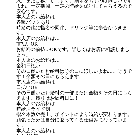
入店または移店してすぐに結果を出すのは難しいです
よね。一定期間、一定の時給を保証してもらえるので
安心です。
本入店のお給料は…
各種バックあり
時給の他に指名や同伴、ドリンク等に歩合がつきま
す。
本入店のお給料は…
前払いOK
お給料の前払いOKです。詳しくはお店に相談しまし
ょう。
本入店のお給料は…
全額日払い
その日働いたお給料はその日にほしいよね…。そうで
す！全額その日にもらえます。
本入店のお給料は…
日払いOK
その日働いたお給料の一部または全額をその日にもら
えます。残りはお給料日に！
本入店のお給料は…
時給スライド制
指名本数や売上、ポイントにより時給が変わります。
頑張った分は自分に返ってくる仕組みになっていま
す。
本入店のお給料は…