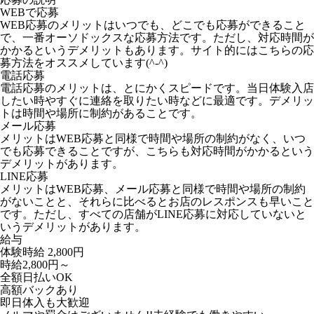
WEBで応募
WEB応募のメリットはいつでも、どこでも応募ができること
で、一番オーソドックスな応募方法です。ただし、対応時間が
かかるというデメリットもあります。サイト的にはこちらの応
募方法をオススメしています(^-^)
電話応募
電話応募のメリットは、とにかくスピードです。当日体験入店
したい時やすぐに連絡を取りたい時などに最適です。デメリッ
トは時間や場所に制約があることです。
メール応募
メリットはWEB応募と同様で時間や場所の制約がなく、いつ
でも応募できることですが、こちらも対応時間がかかるという
デメリットがあります。
LINE応募
メリットはWEB応募、メール応募と同様で時間や場所の制約
がないことと、それらに比べるとお店のレスポンスも早いこと
です。ただし、すべての店舗がLINE応募に対応していないと
いうデメリットがあります。
給与
体験時給
2,800円
時給2,800円～
全額日払いOK
高額バックあり
即日体入も大歓迎