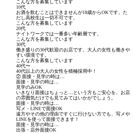
こんな方を募集しています
10代
お酒を飲むことはできませんが18歳からOKです。た
だし高校生は一切不可です。
こんな方を募集しています
20代
ナイトワークでは一番多い年齢層です。
こんな方を募集しています
30代
働き盛りの30代歓迎のお店です。大人の女性も働きや
すい環境です。
こんな方を募集しています
40代〜
40代以上の大人の女性を積極採用中！
② 面接・見学の時は…
面接・見学の時は…
見学のみOK
いきなり面接はちょっと…という方もご安心を。お店
の雰囲気だけでも見てみてはいかがでしょう。
面接・見学の時は…
写メ・LINEで面接OK
遠方やその他の理由ですぐに行けない方でも、写メや
LINEを使って面接できます！
面接・見学の時は…
出張・店外面接OK