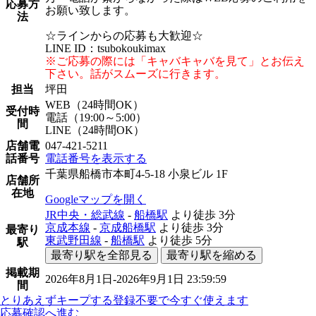
応募方
お願い致します。
法
☆ラインからの応募も大歓迎☆
LINE ID：tsubokoukimax
※ご応募の際には「キャバキャバを見て」とお伝え
下さい。話がスムーズに行きます。
担当
坪田
WEB（24時間OK）
受付時
電話（19:00～5:00）
間
LINE（24時間OK）
店舗電
047-421-5211
話番号
電話番号を表示する
千葉県船橋市本町4-5-18 小泉ビル 1F
店舗所
在地
Googleマップを開く
JR中央・総武線
-
船橋駅
より徒歩
3分
京成本線
-
京成船橋駅
より徒歩
3分
最寄り
東武野田線
-
船橋駅
より徒歩
5分
駅
最寄り駅を全部見る
最寄り駅を縮める
掲載期
2026年8月1日-2026年9月1日 23:59:59
間
とりあえずキープする
登録不要で今すぐ使えます
応募確認へ進む