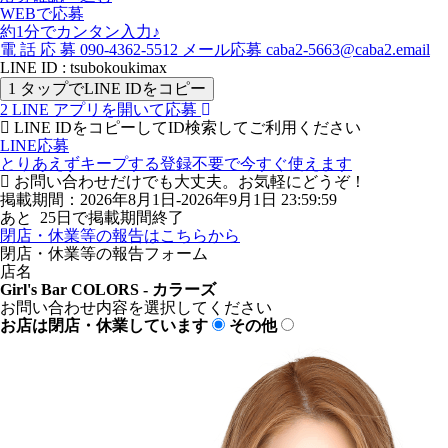
WEBで応募
約1分でカンタン入力♪
電
話
応
募
090-4362-5512
メール応募
caba2-5663@caba2.email
LINE ID : tsubokoukimax
1
タップでLINE IDをコピー
2
LINE アプリを開いて応募
LINE IDをコピーしてID検索してご利用ください
LINE応募
とりあえずキープする
登録不要で今すぐ使えます
お問い合わせだけでも大丈夫。お気軽にどうぞ！
掲載期間：2026年8月1日-2026年9月1日 23:59:59
あと
25
日で掲載期間終了
閉店・休業等の報告はこちらから
閉店・休業等の報告フォーム
店名
Girl's Bar COLORS - カラーズ
お問い合わせ内容を選択してください
お店は閉店・休業しています
その他