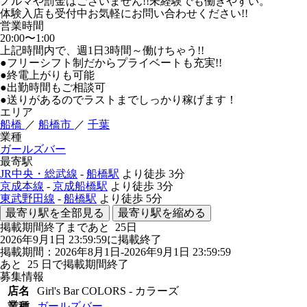
ノルマや罰金はございません!!未経験でも働きやすい。
体験入店も受付中お気軽にお問い合わせください!!
営業時間
20:00〜1:00
上記時間内で、週1日3時間～働けちゃう!!
●フリーシフト制だからプライベートも充実!!
●終電上がりも可能
●出勤時間もご相談可
●送りがあるのでラストまでしっかり稼げます！
エリア
船橋
／
船橋市
／
千葉
業種
ガールズバー
最寄駅
JR中央・総武線
-
船橋駅
より徒歩
3分
京成本線
-
京成船橋駅
より徒歩
3分
東武野田線
-
船橋駅
より徒歩
5分
最寄り駅を全部見る
最寄り駅を縮める
掲載期間終了まであと
25
日
2026年9月1日 23:59:59に掲載終了
掲載期間：2026年8月1日-2026年9月1日 23:59:59
あと
25
日で掲載期間終了
募集情報
店名
Girl's Bar COLORS - カラーズ
業種
ガールズバー