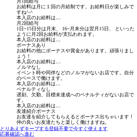
月1回給与
お給料は月に１回の月給制です。お給料日が楽しみで
すね^-^
本入店のお給料は…
月2回給与
1日~15日分は月末、 16~月末分は翌月15日、 といった
ように月2回お給料が支払われます。
本入店のお給料は…
ボーナスあり
お給料の他にボーナスや賞金があります。頑張りまし
ょう！
本入店のお給料は…
ノルマなし
イベント時や同伴などのノルマがないお店です。自分
のペースで働けます。
本入店のお給料は…
ペナルティなし
遅刻、欠勤、目標未達成へのペナルティがないお店で
す。
本入店のお給料は…
友達紹介ボーナス
お友達を紹介してもらえるとボーナス出ちゃいます！
仲の良いお友達たちと楽しく働けますね。
とりあえずキープする
登録不要で今すぐ使えます
応募確認へ進む