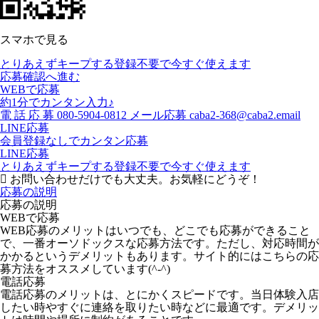
スマホで見る
とりあえずキープする
登録不要で今すぐ使えます
応募確認へ進む
WEBで応募
約1分でカンタン入力♪
電
話
応
募
080-5904-0812
メール応募
caba2-368@caba2.email
LINE応募
会員登録なしでカンタン応募
LINE応募
とりあえずキープする
登録不要で今すぐ使えます
お問い合わせだけでも大丈夫。お気軽にどうぞ！
応募の説明
応募の説明
WEBで応募
WEB応募のメリットはいつでも、どこでも応募ができること
で、一番オーソドックスな応募方法です。ただし、対応時間が
かかるというデメリットもあります。サイト的にはこちらの応
募方法をオススメしています(^-^)
電話応募
電話応募のメリットは、とにかくスピードです。当日体験入店
したい時やすぐに連絡を取りたい時などに最適です。デメリッ