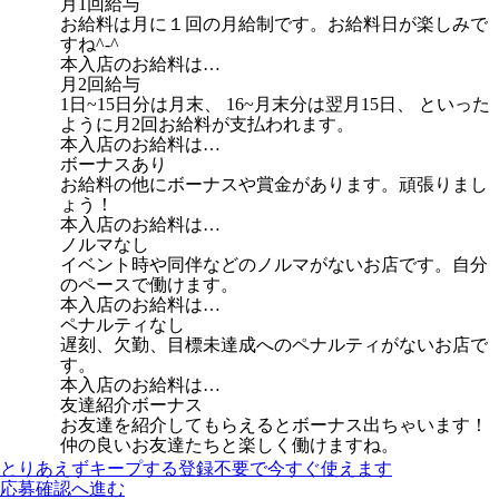
月1回給与
お給料は月に１回の月給制です。お給料日が楽しみで
すね^-^
本入店のお給料は…
月2回給与
1日~15日分は月末、 16~月末分は翌月15日、 といった
ように月2回お給料が支払われます。
本入店のお給料は…
ボーナスあり
お給料の他にボーナスや賞金があります。頑張りまし
ょう！
本入店のお給料は…
ノルマなし
イベント時や同伴などのノルマがないお店です。自分
のペースで働けます。
本入店のお給料は…
ペナルティなし
遅刻、欠勤、目標未達成へのペナルティがないお店で
す。
本入店のお給料は…
友達紹介ボーナス
お友達を紹介してもらえるとボーナス出ちゃいます！
仲の良いお友達たちと楽しく働けますね。
とりあえずキープする
登録不要で今すぐ使えます
応募確認へ進む