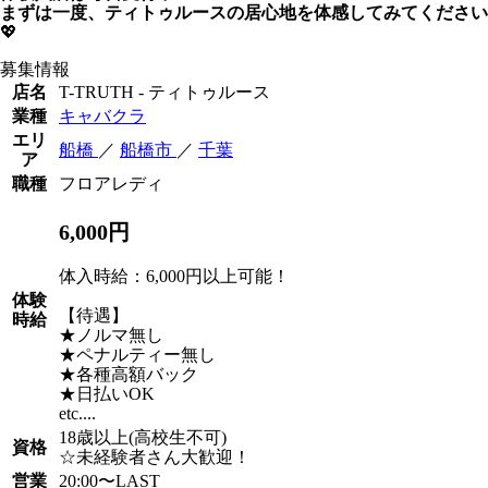
まずは一度、ティトゥルースの居心地を体感してみてください
💖
募集情報
店名
T-TRUTH - ティトゥルース
業種
キャバクラ
エリ
船橋
／
船橋市
／
千葉
ア
職種
フロアレディ
6,000円
体入時給：6,000円以上可能！
体験
【待遇】
時給
★ノルマ無し
★ペナルティー無し
★各種高額バック
★日払いOK
etc....
18歳以上(高校生不可)
資格
☆未経験者さん大歓迎！
営業
20:00〜LAST