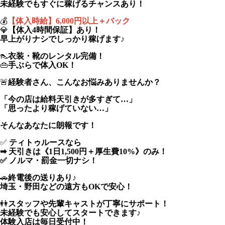
未経験でもすぐに稼げるチャンスあり！
💰
【体入時給】6,000円以上＋バック
💎
【体入4時間保証】あり！
早上がりナシでしっかり稼げます♪
👠
衣装・靴のレンタル完備！
👜
手ぶらで体入OK！
🚨
経験者さん、こんなお悩みありませんか？
「今の店は給料天引きが多すぎて…」
「思ったより稼げていない…」
そんなあなたに朗報です！
✅
ティトゥルースなら
➡ 天引きは《1日1,500円＋厚生費10%》のみ！
✅ ノルマ・罰金一切ナシ！
🚗
終電後の送りあり♪
埼玉・野田などの遠方もOKで安心！
👭
スタッフや先輩キャストが丁寧にサポート！
未経験でも安心してスタートできます♪
体験入店は毎日受付中！