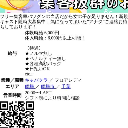
フリー集客率バツグンの当店だから女の子が足りません！新規
キャスト随時大募集中！気になって頂いた”アナタ”ご連絡お待
ちしております！
体験時給
6,000円
体入時給：6,000円以上可能！
【待遇】
給与
★ノルマ無し
★ペナルティー無し
★各種高額バック
★日払いOK
etc....
業種／職種
キャバクラ
／ フロアレディ
エリア
船橋
／
船橋市
／
千葉
20:00〜LAST
営業時間
シフト制により時間応相談