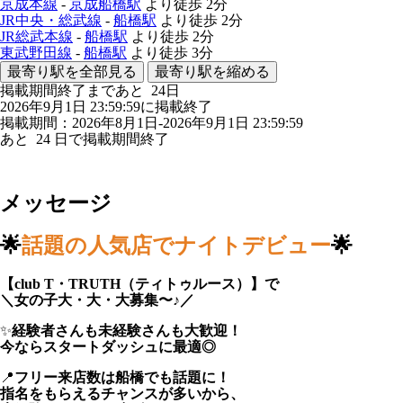
京成本線
-
京成船橋駅
より徒歩
2分
JR中央・総武線
-
船橋駅
より徒歩
2分
JR総武本線
-
船橋駅
より徒歩
2分
東武野田線
-
船橋駅
より徒歩
3分
最寄り駅を全部見る
最寄り駅を縮める
掲載期間終了まであと
24
日
2026年9月1日 23:59:59に掲載終了
掲載期間：2026年8月1日-2026年9月1日 23:59:59
あと
24
日で掲載期間終了
メッセージ
🌟
話題の人気店でナイトデビュー
🌟
【club T・TRUTH（ティトゥルース）】で
＼女の子大・大・大募集〜♪／
✨
経験者さんも未経験さんも大歓迎！
今ならスタートダッシュに最適◎
📍
フリー来店数は船橋でも話題に！
指名をもらえるチャンスが多いから、