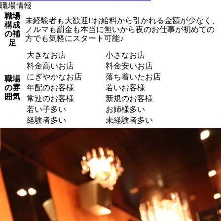
職場情報
職場
未経験者も大歓迎!!お給料から引かれる金額が少なく、
構成
ノルマも罰金も本当に無いから夜のお仕事が初めての
の補
方でも気軽にスタート可能♪
足
大きなお店
小さなお店
料金高いお店
料金安いお店
にぎやかなお店
落ち着いたお店
職場
の雰
年配のお客様
若いお客様
囲気
常連のお客様
新規のお客様
若い子多い
お姉様多い
経験者多い
未経験者多い