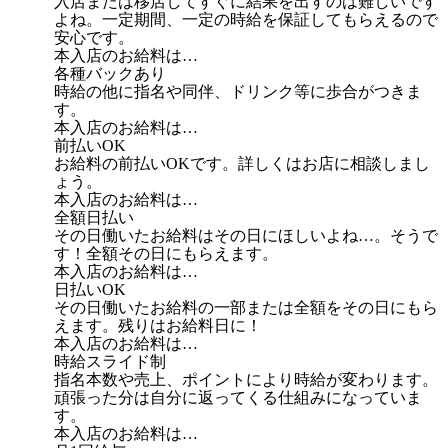
入店または移店してすぐに結果を出すのは難しいです
よね。一定期間、一定の時給を保証してもらえるので
安心です。
本入店のお給料は…
各種バックあり
時給の他に指名や同伴、ドリンク等に歩合がつきま
す。
本入店のお給料は…
前払いOK
お給料の前払いOKです。詳しくはお店に相談しまし
ょう。
本入店のお給料は…
全額日払い
その日働いたお給料はその日にほしいよね…。そうで
す！全額その日にもらえます。
本入店のお給料は…
日払いOK
その日働いたお給料の一部または全額をその日にもら
えます。残りはお給料日に！
本入店のお給料は…
時給スライド制
指名本数や売上、ポイントにより時給が変わります。
頑張った分は自分に返ってくる仕組みになっていま
す。
本入店のお給料は…