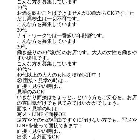
こんな方を募集しています
10代
お酒を飲むことはできませんが18歳からOKです。た
だし高校生は一切不可です。
こんな方を募集しています
20代
ナイトワークでは一番多い年齢層です。
こんな方を募集しています
30代
働き盛りの30代歓迎のお店です。大人の女性も働きや
すい環境です。
こんな方を募集しています
40代〜
40代以上の大人の女性を積極採用中！
② 面接・見学の時は…
面接・見学の時は…
見学のみOK
いきなり面接はちょっと…という方もご安心を。お店
の雰囲気だけでも見てみてはいかがでしょう。
面接・見学の時は…
写メ・LINEで面接OK
遠方やその他の理由ですぐに行けない方でも、写メや
LINEを使って面接できます！
面接・見学の時は…
出張・店外面接OK