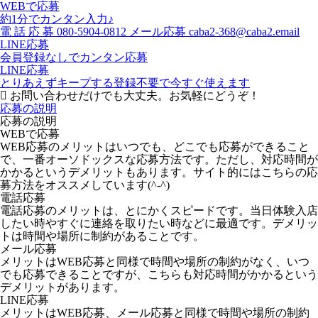
WEBで応募
約1分でカンタン入力♪
電
話
応
募
080-5904-0812
メール応募
caba2-368@caba2.email
LINE応募
会員登録なしでカンタン応募
LINE応募
とりあえずキープする
登録不要で今すぐ使えます
お問い合わせだけでも大丈夫。お気軽にどうぞ！
応募の説明
応募の説明
WEBで応募
WEB応募のメリットはいつでも、どこでも応募ができること
で、一番オーソドックスな応募方法です。ただし、対応時間が
かかるというデメリットもあります。サイト的にはこちらの応
募方法をオススメしています(^-^)
電話応募
電話応募のメリットは、とにかくスピードです。当日体験入店
したい時やすぐに連絡を取りたい時などに最適です。デメリッ
トは時間や場所に制約があることです。
メール応募
メリットはWEB応募と同様で時間や場所の制約がなく、いつ
でも応募できることですが、こちらも対応時間がかかるという
デメリットがあります。
LINE応募
メリットはWEB応募、メール応募と同様で時間や場所の制約