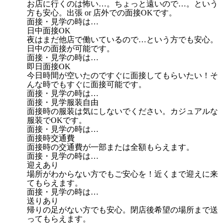
お店に行くのは怖い…。ちょっと遠いので…。という
方も安心。出張 or 店外での面接OKです。
面接・見学の時は…
日中面接OK
夜はまだ他店で働いているので…という方でも安心。
日中の面接が可能です。
面接・見学の時は…
即日面接OK
今日時間が空いたのですぐに面接してもらいたい！そ
んな時でもすぐに面接可能です。
面接・見学の時は…
面接・見学服装自由
面接時の服装は気にしないでください。カジュアルな
服装でOKです。
面接・見学の時は…
面接時交通費
面接時の交通費が一部または全額もらえます。
面接・見学の時は…
迎えあり
場所がわからない方でもご安心を！近くまで迎えに来
てもらえます。
面接・見学の時は…
送りあり
帰りの足がない方でも安心。閉店後希望の場所まで送
ってもらえます。