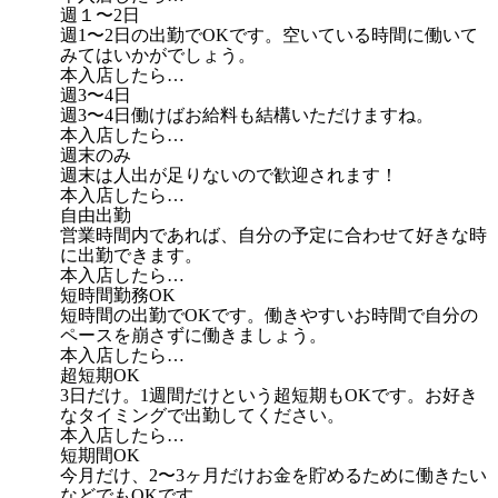
週１〜2日
週1〜2日の出勤でOKです。空いている時間に働いて
みてはいかがでしょう。
本入店したら…
週3〜4日
週3〜4日働けばお給料も結構いただけますね。
本入店したら…
週末のみ
週末は人出が足りないので歓迎されます！
本入店したら…
自由出勤
営業時間内であれば、自分の予定に合わせて好きな時
に出勤できます。
本入店したら…
短時間勤務OK
短時間の出勤でOKです。働きやすいお時間で自分の
ペースを崩さずに働きましょう。
本入店したら…
超短期OK
3日だけ。1週間だけという超短期もOKです。お好き
なタイミングで出勤してください。
本入店したら…
短期間OK
今月だけ、2〜3ヶ月だけお金を貯めるために働きたい
などでもOKです。