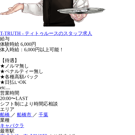
T-TRUTH - ティトゥルースのスタッフ求人
給与
体験時給
6,000円
体入時給：6,000円以上可能！
【待遇】
★ノルマ無し
★ペナルティー無し
★各種高額バック
★日払いOK
etc....
営業時間
20:00〜LAST
シフト制により時間応相談
エリア
船橋
／
船橋市
／
千葉
業種
キャバクラ
最寄駅