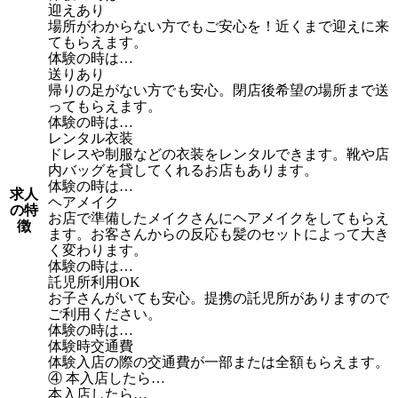
迎えあり
場所がわからない方でもご安心を！近くまで迎えに来
てもらえます。
体験の時は…
送りあり
帰りの足がない方でも安心。閉店後希望の場所まで送
ってもらえます。
体験の時は…
レンタル衣装
ドレスや制服などの衣装をレンタルできます。靴や店
内バッグを貸してくれるお店もあります。
体験の時は…
求人
ヘアメイク
の特
お店で準備したメイクさんにヘアメイクをしてもらえ
徴
ます。お客さんからの反応も髪のセットによって大き
く変わります。
体験の時は…
託児所利用OK
お子さんがいても安心。提携の託児所がありますので
ご利用ください。
体験の時は…
体験時交通費
体験入店の際の交通費が一部または全額もらえます。
④ 本入店したら…
本入店したら…