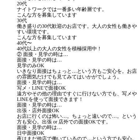
20代
ナイトワークでは一番多い年齢層です。
こんな方を募集しています
30代
働き盛りの30代歓迎のお店です。大人の女性も働きや
すい環境です。
こんな方を募集しています
40代〜
40代以上の大人の女性を積極採用中！
② 面接・見学の時は…
面接・見学の時は…
見学のみOK
いきなり面接はちょっと…という方もご安心を。お店
の雰囲気だけでも見てみてはいかがでしょう。
面接・見学の時は…
写メ・LINEで面接OK
遠方やその他の理由ですぐに行けない方でも、写メや
LINEを使って面接できます！
面接・見学の時は…
出張・店外面接OK
お店に行くのは怖い…。ちょっと遠いので…。という
方も安心。出張 or 店外での面接OKです。
面接・見学の時は…
日中面接OK
夜はまだ他店で働いているので…という方でも安心。