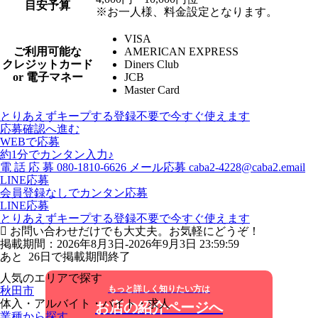
目安予算
※お一人様、料金設定となります。
VISA
ご利用可能な
AMERICAN EXPRESS
クレジットカード
Diners Club
or 電子マネー
JCB
Master Card
とりあえずキープする
登録不要で今すぐ使えます
応募確認へ進む
WEBで応募
約1分でカンタン入力♪
電
話
応
募
080-1810-6626
メール応募
caba2-4228@caba2.email
LINE応募
会員登録なしでカンタン応募
LINE応募
とりあえずキープする
登録不要で今すぐ使えます
お問い合わせだけでも大丈夫。お気軽にどうぞ！
掲載期間：2026年8月3日-2026年9月3日 23:59:59
あと
26
日で掲載期間終了
人気のエリアで探す
もっと詳しく知りたい方は
秋田市
体入・アルバイト・バイト・求人
お店の紹介ページへ
業種から探す