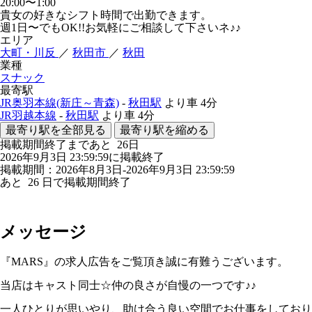
20:00〜1:00
貴女の好きなシフト時間で出勤できます。
週1日〜でもOK!!お気軽にご相談して下さいネ♪♪
エリア
大町・川反
／
秋田市
／
秋田
業種
スナック
最寄駅
JR奥羽本線(新庄～青森)
-
秋田駅
より車
4分
JR羽越本線
-
秋田駅
より車
4分
最寄り駅を全部見る
最寄り駅を縮める
掲載期間終了まであと
26
日
2026年9月3日 23:59:59に掲載終了
掲載期間：2026年8月3日-2026年9月3日 23:59:59
あと
26
日で掲載期間終了
メッセージ
『MARS』の求人広告をご覧頂き誠に有難うございます。
当店はキャスト同士☆仲の良さが自慢の一つです♪♪
一人ひとりが思いやり、助け合う良い空間でお仕事をしており