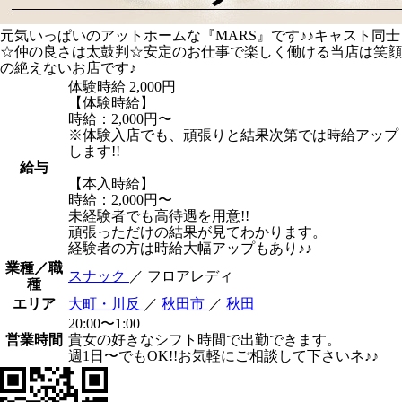
元気いっぱいのアットホームな『MARS』です♪♪キャスト同士
☆仲の良さは太鼓判☆安定のお仕事で楽しく働ける当店は笑顔
の絶えないお店です♪
体験時給
2,000円
【体験時給】
時給：2,000円〜
※体験入店でも、頑張りと結果次第では時給アップ
します!!
給与
【本入時給】
時給：2,000円〜
未経験者でも高待遇を用意!!
頑張っただけの結果が見てわかります。
経験者の方は時給大幅アップもあり♪♪
業種／職
スナック
／ フロアレディ
種
エリア
大町・川反
／
秋田市
／
秋田
20:00〜1:00
営業時間
貴女の好きなシフト時間で出勤できます。
週1日〜でもOK!!お気軽にご相談して下さいネ♪♪