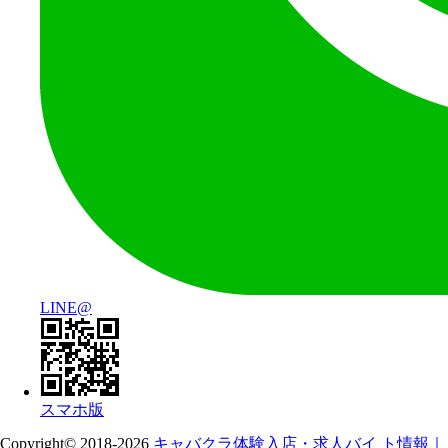
LINE@
スマホ版
Copyright© 2018-2026
キャバクラ体験入店・求人バイ ト情報｜