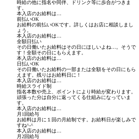
時給の他に指名や同伴、ドリンク等に歩合がつきま
す。
本入店のお給料は…
前払いOK
お給料の前払いOKです。詳しくはお店に相談しまし
ょう。
本入店のお給料は…
全額日払い
その日働いたお給料はその日にほしいよね…。そうで
す！全額その日にもらえます。
本入店のお給料は…
日払いOK
その日働いたお給料の一部または全額をその日にもら
えます。残りはお給料日に！
本入店のお給料は…
時給スライド制
指名本数や売上、ポイントにより時給が変わります。
頑張った分は自分に返ってくる仕組みになっていま
す。
本入店のお給料は…
月1回給与
お給料は月に１回の月給制です。お給料日が楽しみで
すね^-^
本入店のお給料は…
月2回給与