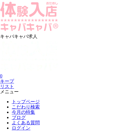
キャバキャバ求人
0
キープ
リスト
メニュー
トップページ
こだわり検索
今月の特集
ブログ
よくある質問
ログイン