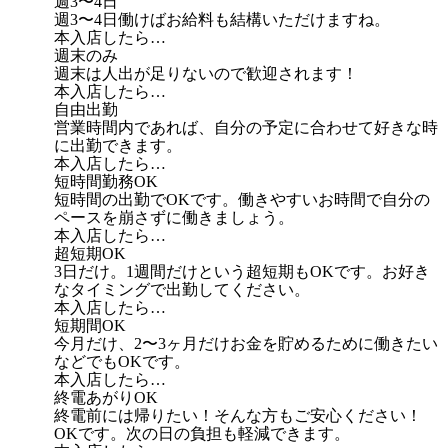
週3〜4日
週3〜4日働けばお給料も結構いただけますね。
本入店したら…
週末のみ
週末は人出が足りないので歓迎されます！
本入店したら…
自由出勤
営業時間内であれば、自分の予定に合わせて好きな時
に出勤できます。
本入店したら…
短時間勤務OK
短時間の出勤でOKです。働きやすいお時間で自分の
ペースを崩さずに働きましょう。
本入店したら…
超短期OK
3日だけ。1週間だけという超短期もOKです。お好き
なタイミングで出勤してください。
本入店したら…
短期間OK
今月だけ、2〜3ヶ月だけお金を貯めるために働きたい
などでもOKです。
本入店したら…
終電あがりOK
終電前には帰りたい！そんな方もご安心ください！
OKです。次の日の負担も軽減できます。