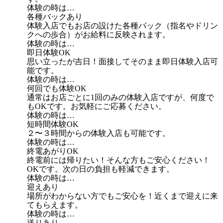
体験の時は…
各種バックあり
体験入店でもお店の設けた各種バック（指名やドリン
クへの歩合）がお給料に反映されます。
体験の時は…
即日体験OK
思い立ったが吉日！面接してそのまま即日体験入店可
能です。
体験の時は…
何回でも体験OK
通常はお店ごとに1回のみの体験入店ですが、何度で
もOKです。お気軽にご応募ください。
体験の時は…
短時間体験OK
２〜３時間からの体験入店も可能です。
体験の時は…
終電あがりOK
終電前には帰りたい！そんな方もご安心ください！
OKです。次の日の負担も軽減できます。
体験の時は…
迎えあり
場所がわからない方でもご安心を！近くまで迎えに来
てもらえます。
体験の時は…
送りあり