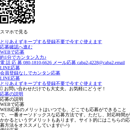
スマホで見る
とりあえずキープする
登録不要で今すぐ使えます
応募確認へ進む
WEBで応募
約1分でカンタン入力♪
電
話
応
募
080-1810-6626
メール応募
caba2-4228@caba2.email
LINE応募
会員登録なしでカンタン応募
LINE応募
とりあえずキープする
登録不要で今すぐ使えます
お問い合わせだけでも大丈夫。お気軽にどうぞ！
応募の説明
応募の説明
WEBで応募
WEB応募のメリットはいつでも、どこでも応募ができること
で、一番オーソドックスな応募方法です。ただし、対応時間が
かかるというデメリットもあります。サイト的にはこちらの応
募方法をオススメしています(^-^)