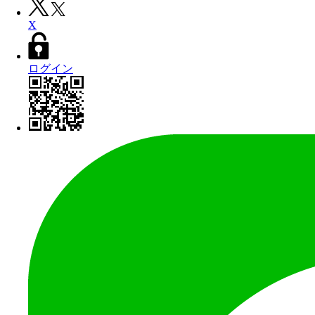
X
ログイン