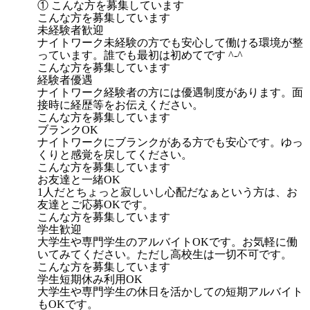
① こんな方を募集しています
こんな方を募集しています
未経験者歓迎
ナイトワーク未経験の方でも安心して働ける環境が整
っています。誰でも最初は初めてです ^-^
こんな方を募集しています
経験者優遇
ナイトワーク経験者の方には優遇制度があります。面
接時に経歴等をお伝えください。
こんな方を募集しています
ブランクOK
ナイトワークにブランクがある方でも安心です。ゆっ
くりと感覚を戻してください。
こんな方を募集しています
お友達と一緒OK
1人だとちょっと寂しいし心配だなぁという方は、お
友達とご応募OKです。
こんな方を募集しています
学生歓迎
大学生や専門学生のアルバイトOKです。お気軽に働
いてみてください。ただし高校生は一切不可です。
こんな方を募集しています
学生短期休み利用OK
大学生や専門学生の休日を活かしての短期アルバイト
もOKです。