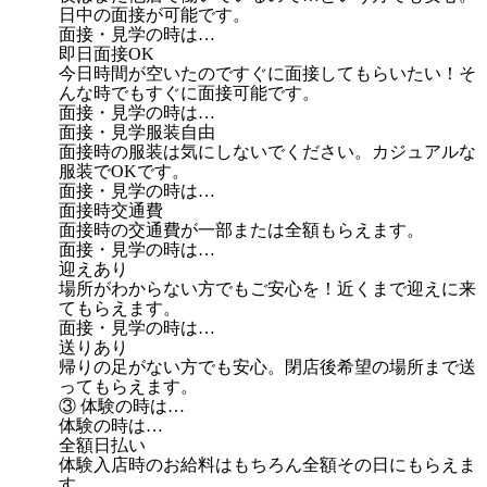
日中の面接が可能です。
面接・見学の時は…
即日面接OK
今日時間が空いたのですぐに面接してもらいたい！そ
んな時でもすぐに面接可能です。
面接・見学の時は…
面接・見学服装自由
面接時の服装は気にしないでください。カジュアルな
服装でOKです。
面接・見学の時は…
面接時交通費
面接時の交通費が一部または全額もらえます。
面接・見学の時は…
迎えあり
場所がわからない方でもご安心を！近くまで迎えに来
てもらえます。
面接・見学の時は…
送りあり
帰りの足がない方でも安心。閉店後希望の場所まで送
ってもらえます。
③ 体験の時は…
体験の時は…
全額日払い
体験入店時のお給料はもちろん全額その日にもらえま
す。