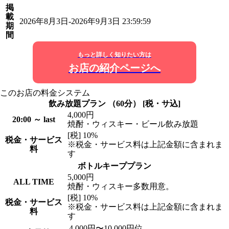
掲
載
2026年8月3日-2026年9月3日 23:59:59
期
間
もっと詳しく知りたい方は
お店の紹介ページへ
このお店の料金システム
飲み放題プラン （60分） [税・サ込]
4,000円
20:00 ～ last
焼酎・ウィスキー・ビール飲み放題
[税] 10%
税金・サービス
※税金・サービス料は上記金額に含まれま
料
す
ボトルキーププラン
5,000円
ALL TIME
焼酎・ウィスキー多数用意。
[税] 10%
税金・サービス
※税金・サービス料は上記金額に含まれま
料
す
4,000円〜10,000円位