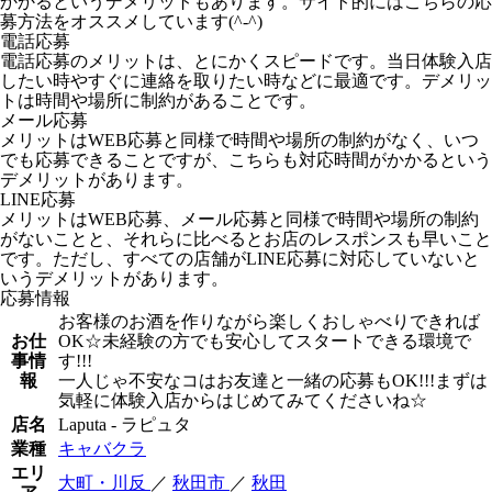
かかるというデメリットもあります。サイト的にはこちらの応
募方法をオススメしています(^-^)
電話応募
電話応募のメリットは、とにかくスピードです。当日体験入店
したい時やすぐに連絡を取りたい時などに最適です。デメリッ
トは時間や場所に制約があることです。
メール応募
メリットはWEB応募と同様で時間や場所の制約がなく、いつ
でも応募できることですが、こちらも対応時間がかかるという
デメリットがあります。
LINE応募
メリットはWEB応募、メール応募と同様で時間や場所の制約
がないことと、それらに比べるとお店のレスポンスも早いこと
です。ただし、すべての店舗がLINE応募に対応していないと
いうデメリットがあります。
応募情報
お客様のお酒を作りながら楽しくおしゃべりできれば
お仕
OK☆未経験の方でも安心してスタートできる環境で
事情
す!!!
報
一人じゃ不安なコはお友達と一緒の応募もOK!!!まずは
気軽に体験入店からはじめてみてくださいね☆
店名
Laputa - ラピュタ
業種
キャバクラ
エリ
大町・川反
／
秋田市
／
秋田