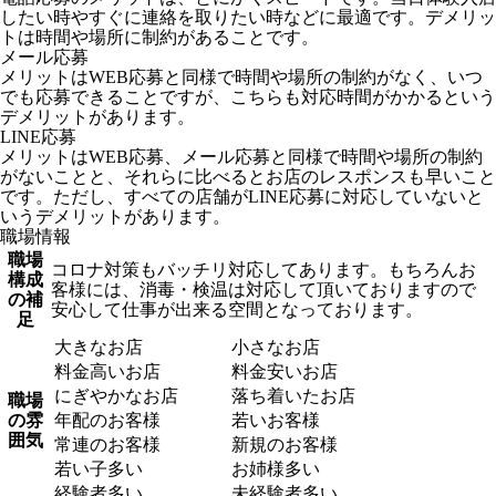
したい時やすぐに連絡を取りたい時などに最適です。デメリッ
トは時間や場所に制約があることです。
メール応募
メリットはWEB応募と同様で時間や場所の制約がなく、いつ
でも応募できることですが、こちらも対応時間がかかるという
デメリットがあります。
LINE応募
メリットはWEB応募、メール応募と同様で時間や場所の制約
がないことと、それらに比べるとお店のレスポンスも早いこと
です。ただし、すべての店舗がLINE応募に対応していないと
いうデメリットがあります。
職場情報
職場
コロナ対策もバッチリ対応してあります。もちろんお
構成
客様には、消毒・検温は対応して頂いておりますので
の補
安心して仕事が出来る空間となっております。
足
大きなお店
小さなお店
料金高いお店
料金安いお店
にぎやかなお店
落ち着いたお店
職場
の雰
年配のお客様
若いお客様
囲気
常連のお客様
新規のお客様
若い子多い
お姉様多い
経験者多い
未経験者多い