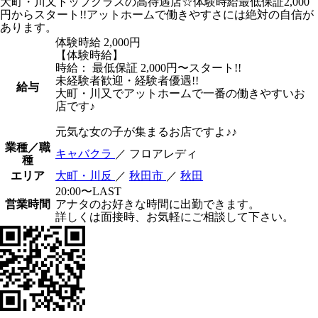
大町・川又トップクラスの高待遇店☆体験時給最低保証2,000
円からスタート!!アットホームで働きやすさには絶対の自信が
あります。
体験時給
2,000円
【体験時給】
時給： 最低保証 2,000円〜スタート!!
未経験者歓迎・経験者優遇!!
給与
大町・川又でアットホームで一番の働きやすいお
店です♪
元気な女の子が集まるお店ですよ♪♪
業種／職
キャバクラ
／ フロアレディ
種
エリア
大町・川反
／
秋田市
／
秋田
20:00〜LAST
営業時間
アナタのお好きな時間に出勤できます。
詳しくは面接時、お気軽にご相談して下さい。