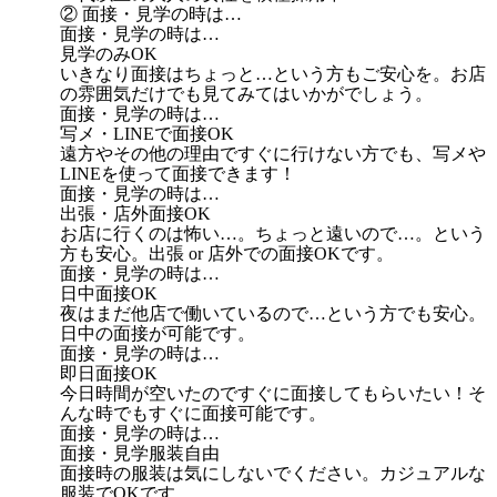
② 面接・見学の時は…
面接・見学の時は…
見学のみOK
いきなり面接はちょっと…という方もご安心を。お店
の雰囲気だけでも見てみてはいかがでしょう。
面接・見学の時は…
写メ・LINEで面接OK
遠方やその他の理由ですぐに行けない方でも、写メや
LINEを使って面接できます！
面接・見学の時は…
出張・店外面接OK
お店に行くのは怖い…。ちょっと遠いので…。という
方も安心。出張 or 店外での面接OKです。
面接・見学の時は…
日中面接OK
夜はまだ他店で働いているので…という方でも安心。
日中の面接が可能です。
面接・見学の時は…
即日面接OK
今日時間が空いたのですぐに面接してもらいたい！そ
んな時でもすぐに面接可能です。
面接・見学の時は…
面接・見学服装自由
面接時の服装は気にしないでください。カジュアルな
服装でOKです。