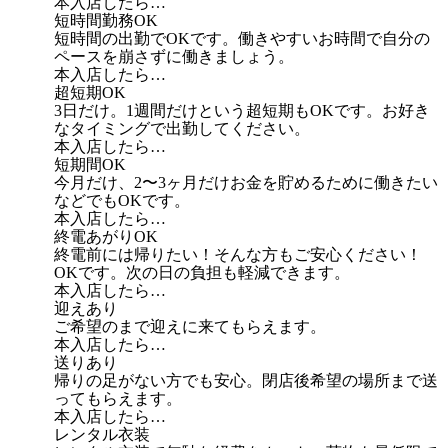
本入店したら…
短時間勤務OK
短時間の出勤でOKです。働きやすいお時間で自分の
ペースを崩さずに働きましょう。
本入店したら…
超短期OK
3日だけ。1週間だけという超短期もOKです。お好き
なタイミングで出勤してください。
本入店したら…
短期間OK
今月だけ、2〜3ヶ月だけお金を貯めるために働きたい
などでもOKです。
本入店したら…
終電あがりOK
終電前には帰りたい！そんな方もご安心ください！
OKです。次の日の負担も軽減できます。
本入店したら…
迎えあり
ご希望のまで迎えに来てもらえます。
本入店したら…
送りあり
帰りの足がない方でも安心。閉店後希望の場所まで送
ってもらえます。
本入店したら…
レンタル衣装