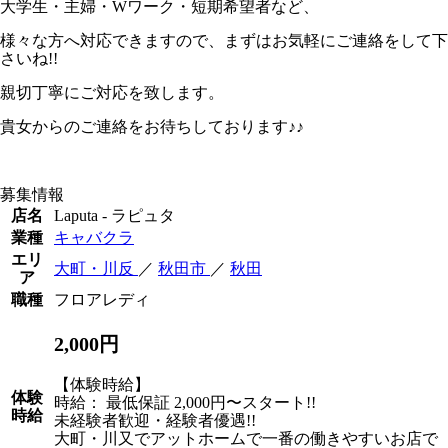
大学生・主婦・Wワーク・短期希望者など、
様々な方へ対応できますので、まずはお気軽にご連絡をして下
さいね!!
親切丁寧にご対応を致します。
貴女からのご連絡をお待ちしております♪♪
募集情報
店名
Laputa - ラピュタ
業種
キャバクラ
エリ
大町・川反
／
秋田市
／
秋田
ア
職種
フロアレディ
2,000円
【体験時給】
体験
時給： 最低保証 2,000円〜スタート!!
時給
未経験者歓迎・経験者優遇!!
大町・川又でアットホームで一番の働きやすいお店で