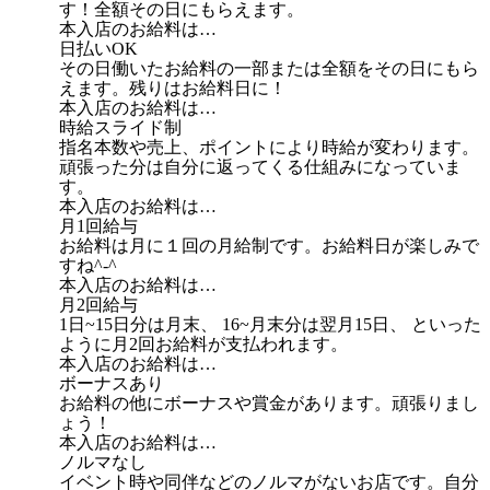
す！全額その日にもらえます。
本入店のお給料は…
日払いOK
その日働いたお給料の一部または全額をその日にもら
えます。残りはお給料日に！
本入店のお給料は…
時給スライド制
指名本数や売上、ポイントにより時給が変わります。
頑張った分は自分に返ってくる仕組みになっていま
す。
本入店のお給料は…
月1回給与
お給料は月に１回の月給制です。お給料日が楽しみで
すね^-^
本入店のお給料は…
月2回給与
1日~15日分は月末、 16~月末分は翌月15日、 といった
ように月2回お給料が支払われます。
本入店のお給料は…
ボーナスあり
お給料の他にボーナスや賞金があります。頑張りまし
ょう！
本入店のお給料は…
ノルマなし
イベント時や同伴などのノルマがないお店です。自分