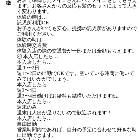
お店で準備したメイクさんにヘアメイクをしてもらえ
徴
ます。お客さんからの反応も髪のセットによって大き
く変わります。
体験の時は…
託児所利用OK
お子さんがいても安心。提携の託児所がありますので
ご利用ください。
体験の時は…
体験時交通費
体験入店の際の交通費が一部または全額もらえます。
④ 本入店したら…
本入店したら…
週１〜2日
週1〜2日の出勤でOKです。空いている時間に働いて
みてはいかがでしょう。
本入店したら…
週3〜4日
週3〜4日働けばお給料も結構いただけますね。
本入店したら…
週末のみ
週末は人出が足りないので歓迎されます！
本入店したら…
自由出勤
営業時間内であれば、自分の予定に合わせて好きな時
に出勤できます。