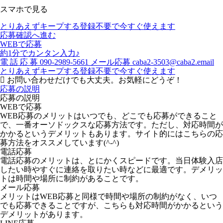
スマホで見る
とりあえずキープする
登録不要で今すぐ使えます
応募確認へ進む
WEBで応募
約1分でカンタン入力♪
電
話
応
募
090-2989-5661
メール応募
caba2-3503@caba2.email
とりあえずキープする
登録不要で今すぐ使えます
お問い合わせだけでも大丈夫。お気軽にどうぞ！
応募の説明
応募の説明
WEBで応募
WEB応募のメリットはいつでも、どこでも応募ができること
で、一番オーソドックスな応募方法です。ただし、対応時間が
かかるというデメリットもあります。サイト的にはこちらの応
募方法をオススメしています(^-^)
電話応募
電話応募のメリットは、とにかくスピードです。当日体験入店
したい時やすぐに連絡を取りたい時などに最適です。デメリッ
トは時間や場所に制約があることです。
メール応募
メリットはWEB応募と同様で時間や場所の制約がなく、いつ
でも応募できることですが、こちらも対応時間がかかるという
デメリットがあります。