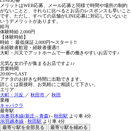
LINE応募
メリットはWEB応募、メール応募と同様で時間や場所の制約
がないことと、それらに比べるとお店のレスポンスも早いこと
です。ただし、すべての店舗がLINE応募に対応していないと
いうデメリットがあります。
給与
体験時給
2,000円
【体験時給】
時給： 最低保証 2,000円〜スタート!!
未経験者歓迎・経験者優遇!!
大町・川又でアットホームで一番の働きやすいお店です♪
元気な女の子が集まるお店ですよ♪♪
営業時間
20:00〜LAST
アナタのお好きな時間に出勤できます。
詳しくは面接時、お気軽にご相談して下さい。
エリア
大町・川反
／
秋田市
／
秋田
業種
キャバクラ
最寄駅
JR奥羽本線(新庄～青森)
-
秋田駅
より車
4分
JR羽越本線
-
秋田駅
より車
4分
最寄り駅を全部見る
最寄り駅を縮める