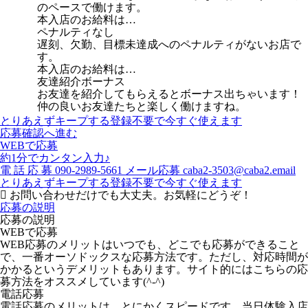
のペースで働けます。
本入店のお給料は…
ペナルティなし
遅刻、欠勤、目標未達成へのペナルティがないお店で
す。
本入店のお給料は…
友達紹介ボーナス
お友達を紹介してもらえるとボーナス出ちゃいます！
仲の良いお友達たちと楽しく働けますね。
とりあえずキープする
登録不要で今すぐ使えます
応募確認へ進む
WEBで応募
約1分でカンタン入力♪
電
話
応
募
090-2989-5661
メール応募
caba2-3503@caba2.email
とりあえずキープする
登録不要で今すぐ使えます
お問い合わせだけでも大丈夫。お気軽にどうぞ！
応募の説明
応募の説明
WEBで応募
WEB応募のメリットはいつでも、どこでも応募ができること
で、一番オーソドックスな応募方法です。ただし、対応時間が
かかるというデメリットもあります。サイト的にはこちらの応
募方法をオススメしています(^-^)
電話応募
電話応募のメリットは、とにかくスピードです。当日体験入店