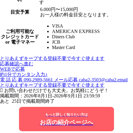
す
6.000円〜15,000円
目安予算
お一人様の料金目安となります。
VISA
ご利用可能な
AMERICAN EXPRESS
クレジットカード
Diners Club
or 電子マネー
JCB
Master Card
とりあえずキープする
登録不要で今すぐ使えます
応募確認へ進む
WEBで応募
約1分でカンタン入力♪
電
話
応
募
090-2989-5661
メール応募
caba2-3503@caba2.email
とりあえずキープする
登録不要で今すぐ使えます
お問い合わせだけでも大丈夫。お気軽にどうぞ！
掲載期間：2026年8月1日-2026年9月1日 23:59:59
あと
25
日で掲載期間終了
もっと詳しく知りたい方は
お店の紹介ページへ