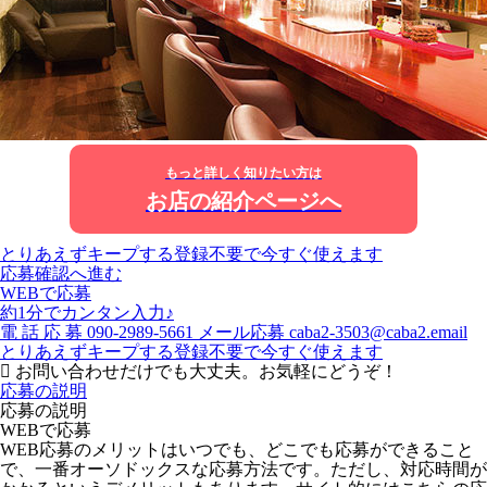
もっと詳しく知りたい方は
お店の紹介ページへ
とりあえずキープする
登録不要で今すぐ使えます
応募確認へ進む
WEBで応募
約1分でカンタン入力♪
電
話
応
募
090-2989-5661
メール応募
caba2-3503@caba2.email
とりあえずキープする
登録不要で今すぐ使えます
お問い合わせだけでも大丈夫。お気軽にどうぞ！
応募の説明
応募の説明
WEBで応募
WEB応募のメリットはいつでも、どこでも応募ができること
で、一番オーソドックスな応募方法です。ただし、対応時間が