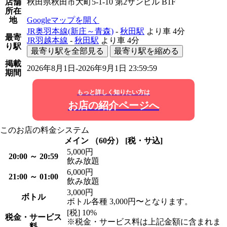
店舗
秋田県秋田市大町5-1-10 第2サンビル B1F
所在
地
Googleマップを開く
JR奥羽本線(新庄～青森)
-
秋田駅
より車
4分
最寄
JR羽越本線
-
秋田駅
より車
4分
り駅
最寄り駅を全部見る
最寄り駅を縮める
掲載
2026年8月1日-2026年9月1日 23:59:59
期間
もっと詳しく知りたい方は
お店の紹介ページへ
このお店の料金システム
メイン （60分） [税・サ込]
5,000円
20:00 ～ 20:59
飲み放題
6,000円
21:00 ～ 01:00
飲み放題
3,000円
ボトル
ボトル各種 3,000円〜となります。
[税] 10%
税金・サービス
※税金・サービス料は上記金額に含まれま
料