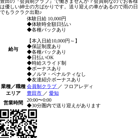
豊田の『会員制クラブ』で働きませんか？会員制なのでお客様
は優しい紳士の方ばかりです。送り迎えの車があるので雨の日
でもラクラク出勤♪
体験日給
10,000円
◆体験時全額日払い
◆各種バックあり
【本入日給10,000円～】
◆保証制度あり
給与
◆各種バックあり
◆日払いOK
◆時給スライド制
◆ボーナスあり
◆ノルマ・ペナルティなし
◆友達紹介ボーナスあり
業種／職種
会員制クラブ
／ フロアレディ
エリア
豊田市
／
愛知
20:00〜0:00
営業時間
◆30分圏内で送り迎えがあります