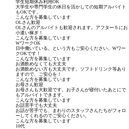
学生短期休み利用OK
大学生や専門学生の休日を活かしての短期アルバイト
もOKです。
こんな方を募集しています
OLさん歓迎
OLさんのアルバイトも歓迎されます。アフター５にお
小遣い稼ぎ！
こんな方を募集しています
WワークOK
日中働いている。という方もご安心ください。Wワー
クOKです！
こんな方を募集しています
お酒飲めなくても大丈夫
お酒飲めない方も大丈夫です。ソフトドリンク等あり
ますので、ご安心を！
こんな方を募集しています
お母さん歓迎
お母さんも大歓迎です。お子さんが寝付いたあとにで
もアルバイトできます。
こんな方を募集しています
お話苦手でも大丈夫
お話が苦手でも、まわりのスタッフさんたちがフォロ
ーしてくれるのでご安心ください。
こんな方を募集しています
10代