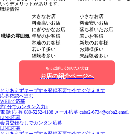
いうデメリットがあります。
職場情報
大きなお店
小さなお店
料金高いお店
料金安いお店
にぎやかなお店
落ち着いたお店
職場の雰囲気
年配のお客様
若いお客様
常連のお客様
新規のお客様
若い子多い
お姉様多い
経験者多い
未経験者多い
もっと詳しく知りたい方は
お店の紹介ページへ
とりあえずキープする
登録不要で今すぐ使えます
応募確認へ進む
WEBで応募
約1分でカンタン入力♪
電
話
応
募
080-5252-4188
メール応募
caba2-6734@caba2.email
LINE応募
会員登録なしでカンタン応募
LINE応募
とりあえずキープする
登録不要で今すぐ使えます