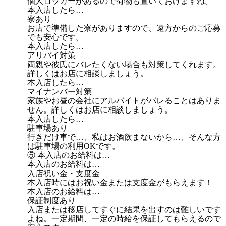
個人ロッカーがあるので荷物も置いておけますね。
本入店したら…
寮あり
お店で準備した寮がありますので、遠方からのご応募
でも安心です。
本入店したら…
アリバイ対策
両親や彼氏にバレたくない場合も対策してくれます。
詳しくはお店に相談しましょう。
本入店したら…
マイナンバー対策
家族やお昼の会社にアルバイトがバレることはありま
せん。詳しくはお店に相談しましょう。
本入店したら…
駐車場あり
行きだけ車で…、私はお酒飲まないから…、そんな方
は駐車場の利用OKです。
⑤ 本入店のお給料は…
本入店のお給料は…
入店祝い金・支度金
本入店時にはお祝い金または支度金がもらえます！
本入店のお給料は…
保証制度あり
入店または移店してすぐに結果を出すのは難しいです
よね。一定期間、一定の時給を保証してもらえるので