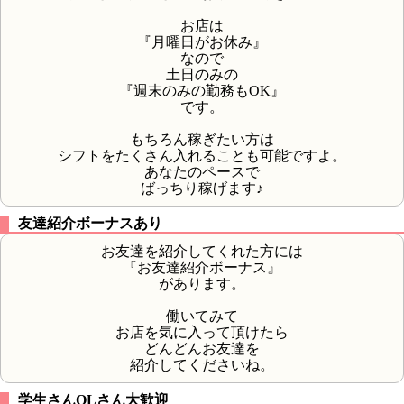
お店は
『月曜日がお休み』
なので
土日のみの
『週末のみの勤務もOK』
です。
もちろん稼ぎたい方は
シフトをたくさん入れることも可能ですよ。
あなたのペースで
ばっちり稼げます♪
友達紹介ボーナスあり
お友達を紹介してくれた方には
『お友達紹介ボーナス』
があります。
働いてみて
お店を気に入って頂けたら
どんどんお友達を
紹介してくださいね。
学生さんOLさん大歓迎