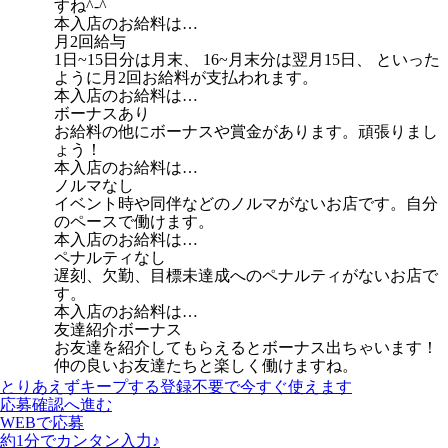
すね^-^
本入店のお給料は…
月2回給与
1日~15日分は月末、 16~月末分は翌月15日、 といった
ように月2回お給料が支払われます。
本入店のお給料は…
ボーナスあり
お給料の他にボーナスや賞金があります。頑張りまし
ょう！
本入店のお給料は…
ノルマなし
イベント時や同伴などのノルマがないお店です。自分
のペースで働けます。
本入店のお給料は…
ペナルティなし
遅刻、欠勤、目標未達成へのペナルティがないお店で
す。
本入店のお給料は…
友達紹介ボーナス
お友達を紹介してもらえるとボーナス出ちゃいます！
仲の良いお友達たちと楽しく働けますね。
とりあえずキープする
登録不要で今すぐ使えます
応募確認へ進む
WEBで応募
約1分でカンタン入力♪