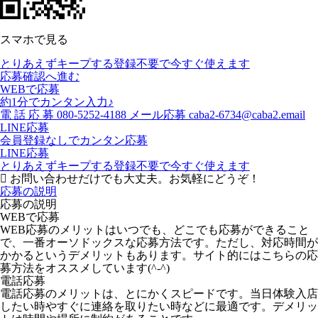
スマホで見る
とりあえずキープする
登録不要で今すぐ使えます
応募確認へ進む
WEBで応募
約1分でカンタン入力♪
電
話
応
募
080-5252-4188
メール応募
caba2-6734@caba2.email
LINE応募
会員登録なしでカンタン応募
LINE応募
とりあえずキープする
登録不要で今すぐ使えます
お問い合わせだけでも大丈夫。お気軽にどうぞ！
応募の説明
応募の説明
WEBで応募
WEB応募のメリットはいつでも、どこでも応募ができること
で、一番オーソドックスな応募方法です。ただし、対応時間が
かかるというデメリットもあります。サイト的にはこちらの応
募方法をオススメしています(^-^)
電話応募
電話応募のメリットは、とにかくスピードです。当日体験入店
したい時やすぐに連絡を取りたい時などに最適です。デメリッ