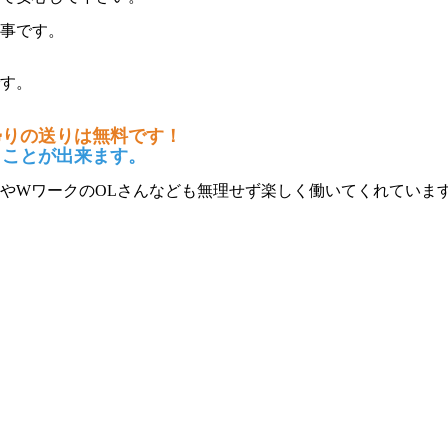
事です。
す。
帰りの送りは無料です！
うことが出来ます。
やWワークのOLさんなども無理せず楽しく働いてくれていま