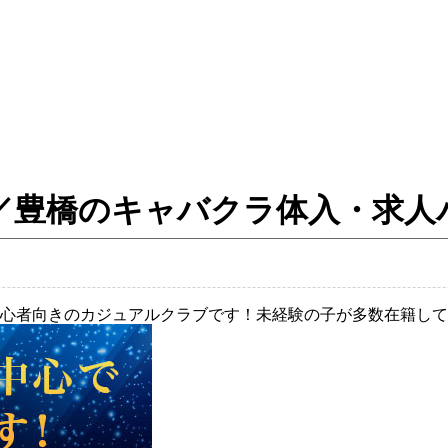
クターヴ ／豊橋のキャバクラ体入・求
心者向きのカジュアルクラブです！未経験の子が多数在籍して