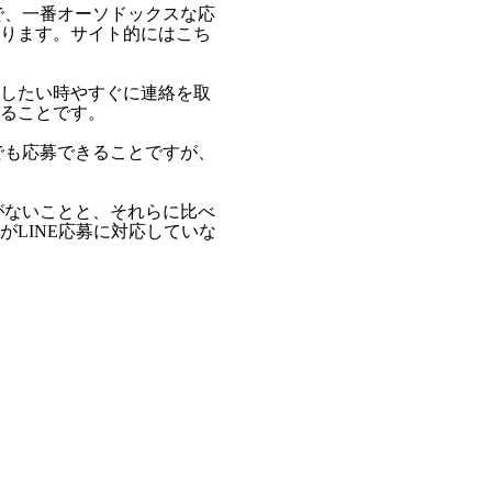
で、一番オーソドックスな応
ります。サイト的にはこち
したい時やすぐに連絡を取
ることです。
でも応募できることですが、
がないことと、それらに比べ
LINE応募に対応していな