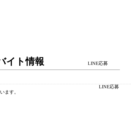
人バイト情報
LINE応募
LINE応募
います。