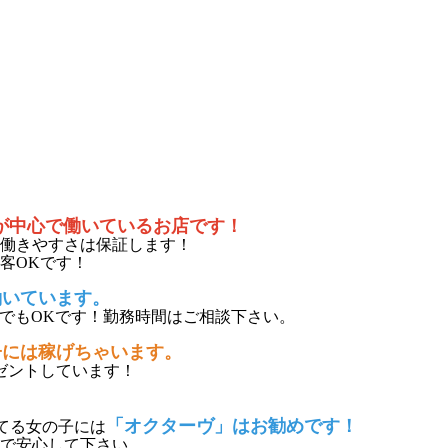
たちが中心で働いているお店です！
働きやすさは保証します！
客OKです！
働いています。
でもOKです！勤務時間はご相談下さい。
子には稼げちゃいます。
ゼントしています！
「オクターヴ」はお勧めです！
てる女の子には
で安心して下さい。