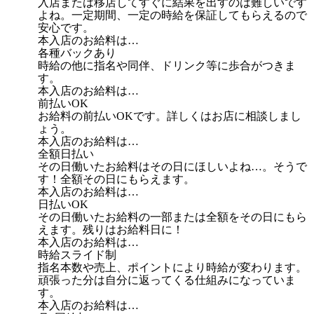
入店または移店してすぐに結果を出すのは難しいです
よね。一定期間、一定の時給を保証してもらえるので
安心です。
本入店のお給料は…
各種バックあり
時給の他に指名や同伴、ドリンク等に歩合がつきま
す。
本入店のお給料は…
前払いOK
お給料の前払いOKです。詳しくはお店に相談しまし
ょう。
本入店のお給料は…
全額日払い
その日働いたお給料はその日にほしいよね…。そうで
す！全額その日にもらえます。
本入店のお給料は…
日払いOK
その日働いたお給料の一部または全額をその日にもら
えます。残りはお給料日に！
本入店のお給料は…
時給スライド制
指名本数や売上、ポイントにより時給が変わります。
頑張った分は自分に返ってくる仕組みになっていま
す。
本入店のお給料は…