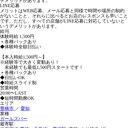
デメリットがあります。
LINE応募
メリットはWEB応募、メール応募と同様で時間や場所の制約
がないことと、それらに比べるとお店のレスポンスも早いこと
です。ただし、すべての店舗がLINE応募に対応していないと
いうデメリットがあります。
給与
体験時給
1,500円
＋各種バックあり
◆体験時全額日払い
【本入時給1,500円～】
※経験等で大きく変動あり！
未経験でも最低1,500円スタートです！
＋各種バックあり
◆日払いOK
◆時給スライド制
営業時間
20:00〜LAST
◆短時間勤務OK
エリア
豊橋市
／
愛知
業種
ガールズバー
最寄駅