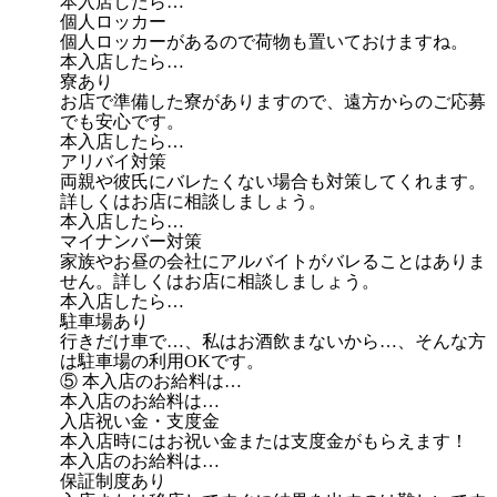
本入店したら…
個人ロッカー
個人ロッカーがあるので荷物も置いておけますね。
本入店したら…
寮あり
お店で準備した寮がありますので、遠方からのご応募
でも安心です。
本入店したら…
アリバイ対策
両親や彼氏にバレたくない場合も対策してくれます。
詳しくはお店に相談しましょう。
本入店したら…
マイナンバー対策
家族やお昼の会社にアルバイトがバレることはありま
せん。詳しくはお店に相談しましょう。
本入店したら…
駐車場あり
行きだけ車で…、私はお酒飲まないから…、そんな方
は駐車場の利用OKです。
⑤ 本入店のお給料は…
本入店のお給料は…
入店祝い金・支度金
本入店時にはお祝い金または支度金がもらえます！
本入店のお給料は…
保証制度あり