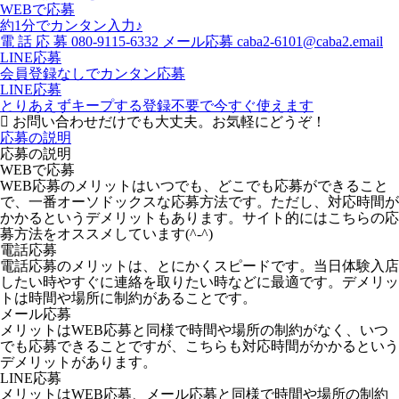
WEBで応募
約1分でカンタン入力♪
電
話
応
募
080-9115-6332
メール応募
caba2-6101@caba2.email
LINE応募
会員登録なしでカンタン応募
LINE応募
とりあえずキープする
登録不要で今すぐ使えます
お問い合わせだけでも大丈夫。お気軽にどうぞ！
応募の説明
応募の説明
WEBで応募
WEB応募のメリットはいつでも、どこでも応募ができること
で、一番オーソドックスな応募方法です。ただし、対応時間が
かかるというデメリットもあります。サイト的にはこちらの応
募方法をオススメしています(^-^)
電話応募
電話応募のメリットは、とにかくスピードです。当日体験入店
したい時やすぐに連絡を取りたい時などに最適です。デメリッ
トは時間や場所に制約があることです。
メール応募
メリットはWEB応募と同様で時間や場所の制約がなく、いつ
でも応募できることですが、こちらも対応時間がかかるという
デメリットがあります。
LINE応募
メリットはWEB応募、メール応募と同様で時間や場所の制約