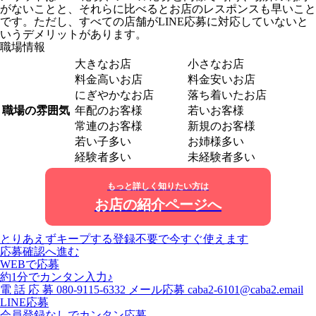
がないことと、それらに比べるとお店のレスポンスも早いこと
です。ただし、すべての店舗がLINE応募に対応していないと
いうデメリットがあります。
職場情報
大きなお店
小さなお店
料金高いお店
料金安いお店
にぎやかなお店
落ち着いたお店
職場の雰囲気
年配のお客様
若いお客様
常連のお客様
新規のお客様
若い子多い
お姉様多い
経験者多い
未経験者多い
もっと詳しく知りたい方は
お店の紹介ページへ
とりあえずキープする
登録不要で今すぐ使えます
応募確認へ進む
WEBで応募
約1分でカンタン入力♪
電
話
応
募
080-9115-6332
メール応募
caba2-6101@caba2.email
LINE応募
会員登録なしでカンタン応募