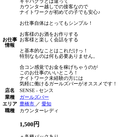
キャバクラとは違って
カウンター越しでの接客なので
ナイトワークが初めての子でも安心♪
お仕事自体はとってもシンプル！
お客様のお酒をお作りする
お仕事
お客様と楽しく会話をする
情報
と基本的なことはこれだけっ！
特別なものは何も必要ありません。
合コン感覚でお金を稼げちゃうのが
このお仕事のいいところ！
ナイトワーク未経験の方には
気軽に働けるガールズバーがオススメです！
店名
SENSE - センス
業種
ガールズバー
エリア
豊橋市
／
愛知
職種
カウンターレディ
1,500円
＋各種バックあり