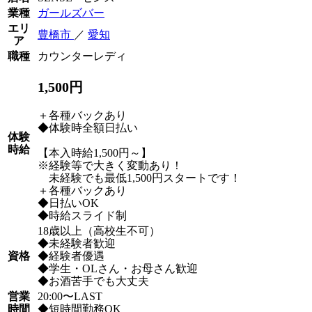
業種
ガールズバー
エリ
豊橋市
／
愛知
ア
職種
カウンターレディ
1,500円
＋各種バックあり
◆体験時全額日払い
体験
時給
【本入時給1,500円～】
※経験等で大きく変動あり！
未経験でも最低1,500円スタートです！
＋各種バックあり
◆日払いOK
◆時給スライド制
18歳以上（高校生不可）
◆未経験者歓迎
資格
◆経験者優遇
◆学生・OLさん・お母さん歓迎
◆お酒苦手でも大丈夫
営業
20:00〜LAST
時間
◆短時間勤務OK