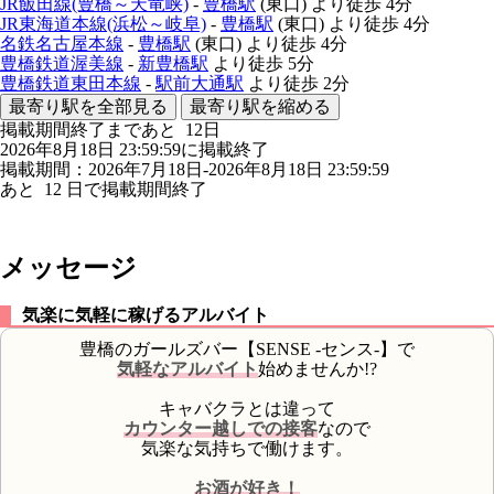
JR飯田線(豊橋～天竜峡)
-
豊橋駅
(東口)
より徒歩
4分
JR東海道本線(浜松～岐阜)
-
豊橋駅
(東口)
より徒歩
4分
名鉄名古屋本線
-
豊橋駅
(東口)
より徒歩
4分
豊橋鉄道渥美線
-
新豊橋駅
より徒歩
5分
豊橋鉄道東田本線
-
駅前大通駅
より徒歩
2分
最寄り駅を全部見る
最寄り駅を縮める
掲載期間終了まであと
12
日
2026年8月18日 23:59:59に掲載終了
掲載期間：2026年7月18日-2026年8月18日 23:59:59
あと
12
日で掲載期間終了
メッセージ
気楽に気軽に稼げるアルバイト
豊橋のガールズバー【SENSE -センス-】で
気軽なアルバイト
始めませんか!?
キャバクラとは違って
カウンター越しでの接客
なので
気楽な気持ちで働けます。
お酒が好き！