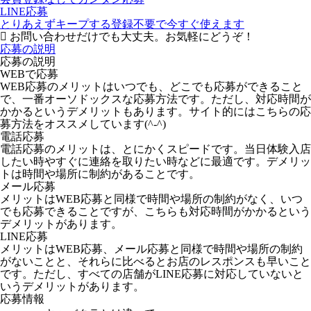
LINE応募
とりあえずキープする
登録不要で今すぐ使えます
お問い合わせだけでも大丈夫。お気軽にどうぞ！
応募の説明
応募の説明
WEBで応募
WEB応募のメリットはいつでも、どこでも応募ができること
で、一番オーソドックスな応募方法です。ただし、対応時間が
かかるというデメリットもあります。サイト的にはこちらの応
募方法をオススメしています(^-^)
電話応募
電話応募のメリットは、とにかくスピードです。当日体験入店
したい時やすぐに連絡を取りたい時などに最適です。デメリッ
トは時間や場所に制約があることです。
メール応募
メリットはWEB応募と同様で時間や場所の制約がなく、いつ
でも応募できることですが、こちらも対応時間がかかるという
デメリットがあります。
LINE応募
メリットはWEB応募、メール応募と同様で時間や場所の制約
がないことと、それらに比べるとお店のレスポンスも早いこと
です。ただし、すべての店舗がLINE応募に対応していないと
いうデメリットがあります。
応募情報