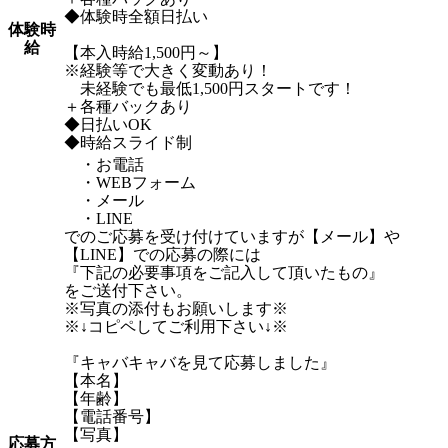
◆体験時全額日払い
体験時
給
【本入時給1,500円～】
※経験等で大きく変動あり！
未経験でも最低1,500円スタートです！
＋各種バックあり
◆日払いOK
◆時給スライド制
・お電話
・WEBフォーム
・メール
・LINE
でのご応募を受け付けていますが【メール】や
【LINE】での応募の際には
『下記の必要事項をご記入して頂いたもの』
をご送付下さい。
※写真の添付もお願いします※
※↓コピペしてご利用下さい↓※
『キャバキャバを見て応募しました』
【本名】
【年齢】
【電話番号】
【写真】
応募方