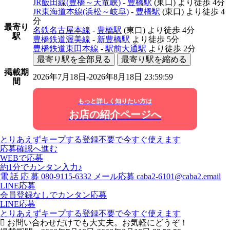
JR飯田線(豊橋～天竜峡)
-
豊橋駅
(東口)
より徒歩
4分
JR東海道本線(浜松～岐阜)
-
豊橋駅
(東口)
より徒歩
4
分
最寄り
名鉄名古屋本線
-
豊橋駅
(東口)
より徒歩
4分
駅
豊橋鉄道渥美線
-
新豊橋駅
より徒歩
5分
豊橋鉄道東田本線
-
駅前大通駅
より徒歩
2分
最寄り駅を全部見る
最寄り駅を縮める
掲載期
2026年7月18日-2026年8月18日 23:59:59
間
もっと詳しく知りたい方は
お店の紹介ページへ
とりあえずキープする
登録不要で今すぐ使えます
応募確認へ進む
WEBで応募
約1分でカンタン入力♪
電
話
応
募
080-9115-6332
メール応募
caba2-6101@caba2.email
LINE応募
会員登録なしでカンタン応募
LINE応募
とりあえずキープする
登録不要で今すぐ使えます
お問い合わせだけでも大丈夫。お気軽にどうぞ！