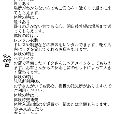
迎えあり
場所がわからない方でもご安心を！近くまで迎えに来
てもらえます。
体験の時は…
送りあり
帰りの足がない方でも安心。閉店後希望の場所まで送
ってもらえます。
体験の時は…
レンタル衣装
ドレスや制服などの衣装をレンタルできます。靴や店
内バッグを貸してくれるお店もあります。
体験の時は…
求人
ヘアメイク
の特
お店で準備したメイクさんにヘアメイクをしてもらえ
徴
ます。お客さんからの反応も髪のセットによって大き
く変わります。
体験の時は…
託児所利用OK
お子さんがいても安心。提携の託児所がありますので
ご利用ください。
体験の時は…
体験時交通費
体験入店の際の交通費が一部または全額もらえます。
④ 本入店したら…
本入店したら…