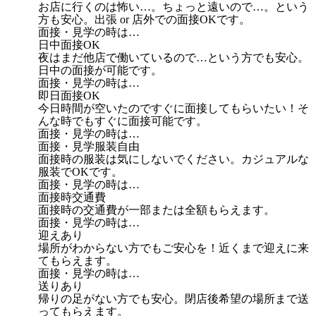
お店に行くのは怖い…。ちょっと遠いので…。という
方も安心。出張 or 店外での面接OKです。
面接・見学の時は…
日中面接OK
夜はまだ他店で働いているので…という方でも安心。
日中の面接が可能です。
面接・見学の時は…
即日面接OK
今日時間が空いたのですぐに面接してもらいたい！そ
んな時でもすぐに面接可能です。
面接・見学の時は…
面接・見学服装自由
面接時の服装は気にしないでください。カジュアルな
服装でOKです。
面接・見学の時は…
面接時交通費
面接時の交通費が一部または全額もらえます。
面接・見学の時は…
迎えあり
場所がわからない方でもご安心を！近くまで迎えに来
てもらえます。
面接・見学の時は…
送りあり
帰りの足がない方でも安心。閉店後希望の場所まで送
ってもらえます。