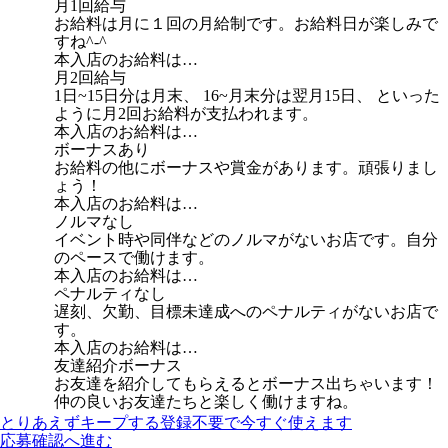
月1回給与
お給料は月に１回の月給制です。お給料日が楽しみで
すね^-^
本入店のお給料は…
月2回給与
1日~15日分は月末、 16~月末分は翌月15日、 といった
ように月2回お給料が支払われます。
本入店のお給料は…
ボーナスあり
お給料の他にボーナスや賞金があります。頑張りまし
ょう！
本入店のお給料は…
ノルマなし
イベント時や同伴などのノルマがないお店です。自分
のペースで働けます。
本入店のお給料は…
ペナルティなし
遅刻、欠勤、目標未達成へのペナルティがないお店で
す。
本入店のお給料は…
友達紹介ボーナス
お友達を紹介してもらえるとボーナス出ちゃいます！
仲の良いお友達たちと楽しく働けますね。
とりあえずキープする
登録不要で今すぐ使えます
応募確認へ進む