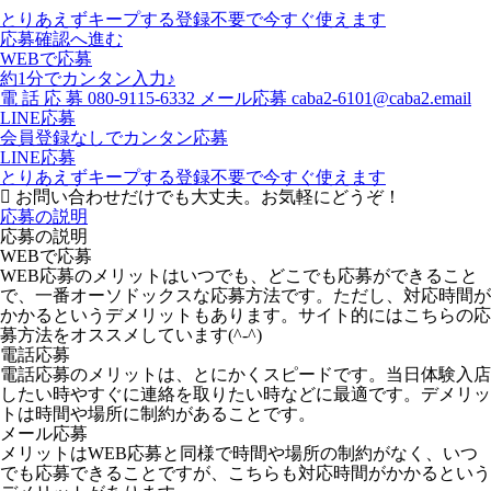
とりあえずキープする
登録不要で今すぐ使えます
応募確認へ進む
WEBで応募
約1分でカンタン入力♪
電
話
応
募
080-9115-6332
メール応募
caba2-6101@caba2.email
LINE応募
会員登録なしでカンタン応募
LINE応募
とりあえずキープする
登録不要で今すぐ使えます
お問い合わせだけでも大丈夫。お気軽にどうぞ！
応募の説明
応募の説明
WEBで応募
WEB応募のメリットはいつでも、どこでも応募ができること
で、一番オーソドックスな応募方法です。ただし、対応時間が
かかるというデメリットもあります。サイト的にはこちらの応
募方法をオススメしています(^-^)
電話応募
電話応募のメリットは、とにかくスピードです。当日体験入店
したい時やすぐに連絡を取りたい時などに最適です。デメリッ
トは時間や場所に制約があることです。
メール応募
メリットはWEB応募と同様で時間や場所の制約がなく、いつ
でも応募できることですが、こちらも対応時間がかかるという