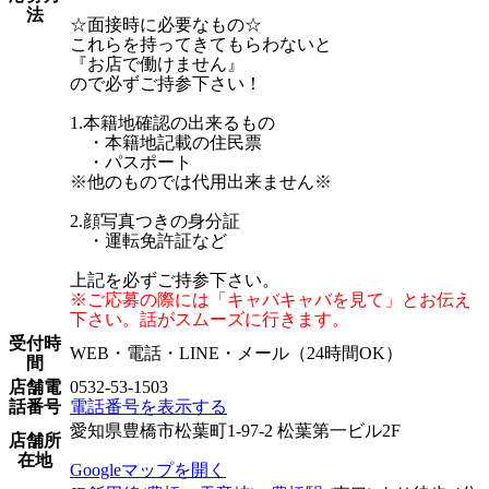
法
☆面接時に必要なもの☆
これらを持ってきてもらわないと
『お店で働けません』
ので必ずご持参下さい！
1.本籍地確認の出来るもの
・本籍地記載の住民票
・パスポート
※他のものでは代用出来ません※
2.顔写真つきの身分証
・運転免許証など
上記を必ずご持参下さい。
※ご応募の際には「キャバキャバを見て」とお伝え
下さい。話がスムーズに行きます。
受付時
WEB・電話・LINE・メール（24時間OK）
間
店舗電
0532-53-1503
話番号
電話番号を表示する
愛知県豊橋市松葉町1-97-2 松葉第一ビル2F
店舗所
在地
Googleマップを開く