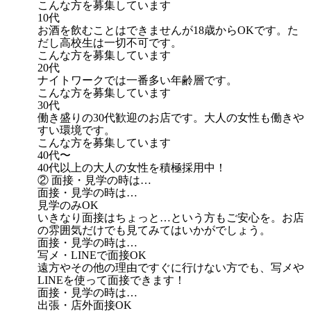
こんな方を募集しています
10代
お酒を飲むことはできませんが18歳からOKです。た
だし高校生は一切不可です。
こんな方を募集しています
20代
ナイトワークでは一番多い年齢層です。
こんな方を募集しています
30代
働き盛りの30代歓迎のお店です。大人の女性も働きや
すい環境です。
こんな方を募集しています
40代〜
40代以上の大人の女性を積極採用中！
② 面接・見学の時は…
面接・見学の時は…
見学のみOK
いきなり面接はちょっと…という方もご安心を。お店
の雰囲気だけでも見てみてはいかがでしょう。
面接・見学の時は…
写メ・LINEで面接OK
遠方やその他の理由ですぐに行けない方でも、写メや
LINEを使って面接できます！
面接・見学の時は…
出張・店外面接OK