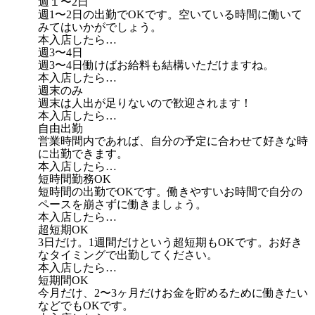
週１〜2日
週1〜2日の出勤でOKです。空いている時間に働いて
みてはいかがでしょう。
本入店したら…
週3〜4日
週3〜4日働けばお給料も結構いただけますね。
本入店したら…
週末のみ
週末は人出が足りないので歓迎されます！
本入店したら…
自由出勤
営業時間内であれば、自分の予定に合わせて好きな時
に出勤できます。
本入店したら…
短時間勤務OK
短時間の出勤でOKです。働きやすいお時間で自分の
ペースを崩さずに働きましょう。
本入店したら…
超短期OK
3日だけ。1週間だけという超短期もOKです。お好き
なタイミングで出勤してください。
本入店したら…
短期間OK
今月だけ、2〜3ヶ月だけお金を貯めるために働きたい
などでもOKです。