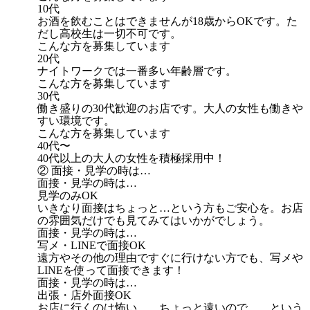
10代
お酒を飲むことはできませんが18歳からOKです。た
だし高校生は一切不可です。
こんな方を募集しています
20代
ナイトワークでは一番多い年齢層です。
こんな方を募集しています
30代
働き盛りの30代歓迎のお店です。大人の女性も働きや
すい環境です。
こんな方を募集しています
40代〜
40代以上の大人の女性を積極採用中！
② 面接・見学の時は…
面接・見学の時は…
見学のみOK
いきなり面接はちょっと…という方もご安心を。お店
の雰囲気だけでも見てみてはいかがでしょう。
面接・見学の時は…
写メ・LINEで面接OK
遠方やその他の理由ですぐに行けない方でも、写メや
LINEを使って面接できます！
面接・見学の時は…
出張・店外面接OK
お店に行くのは怖い…。ちょっと遠いので…。という