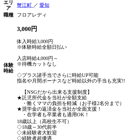
エリ
蟹江町
／
愛知
ア
職種
フロアレディ
3,000円
体入時給3,000円
※体験時給全額日払い
入店時給4,000円～
※待機カットなし
体験
時給
◇プラス諸手当でさらに時給UP可能
指名や月間ボーナスなど時給以外の手当も充実!!
【NSGだから出来る支援制度】
★託児所代金を当社が全額支給
・働くママの負担を軽減（お子様2名分まで）
★奨学金の返済金を当社が全面支援！
・在学者も卒業者も適用OK！
18歳以上（高校生不可）
◇18歳～30代前半
◇未経験者大歓迎
◇経験者超優遇