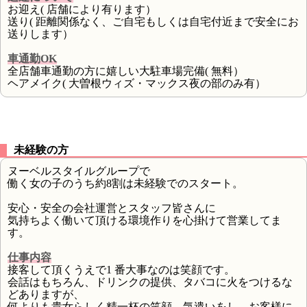
お迎え( 店舗により有ります）
送り( 距離関係なく、ご自宅もしくは自宅付近まで安全にお
送りします）
車通勤OK
全店舗車通勤の方に嬉しい大駐車場完備( 無料）
ヘアメイク( 大曽根ウィズ・マックス夜の部のみ有）
未経験の方
ヌーベルスタイルグループで
働く女の子のうち約8割は未経験でのスタート。
安心・安全の会社運営とスタッフ皆さんに
気持ちよく働いて頂ける環境作りを心掛けて営業してま
す。
仕事内容
接客して頂くうえで1 番大事なのは笑顔です。
会話はもちろん、ドリンクの提供、タバコに火をつけるな
どありますが、
何よりも貴女らしく精一杯の笑顔、気遣いをし、お客様に