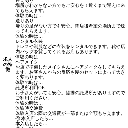
迎えあり
場所がわからない方でもご安心を！近くまで迎えに来
てもらえます。
体験の時は…
送りあり
帰りの足がない方でも安心。閉店後希望の場所まで送
ってもらえます。
体験の時は…
レンタル衣装
ドレスや制服などの衣装をレンタルできます。靴や店
内バッグを貸してくれるお店もあります。
体験の時は…
求人
ヘアメイク
の特
お店で準備したメイクさんにヘアメイクをしてもらえ
徴
ます。お客さんからの反応も髪のセットによって大き
く変わります。
体験の時は…
託児所利用OK
お子さんがいても安心。提携の託児所がありますので
ご利用ください。
体験の時は…
体験時交通費
体験入店の際の交通費が一部または全額もらえます。
④ 本入店したら…
本入店したら…