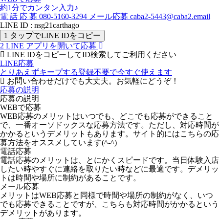
約1分でカンタン入力♪
電
話
応
募
080-5160-3294
メール応募
caba2-5443@caba2.email
LINE ID : nsg21carthago
1
タップでLINE IDをコピー
2
LINE アプリを開いて応募
LINE IDをコピーしてID検索してご利用ください
LINE応募
とりあえずキープする
登録不要で今すぐ使えます
お問い合わせだけでも大丈夫。お気軽にどうぞ！
応募の説明
応募の説明
WEBで応募
WEB応募のメリットはいつでも、どこでも応募ができること
で、一番オーソドックスな応募方法です。ただし、対応時間が
かかるというデメリットもあります。サイト的にはこちらの応
募方法をオススメしています(^-^)
電話応募
電話応募のメリットは、とにかくスピードです。当日体験入店
したい時やすぐに連絡を取りたい時などに最適です。デメリッ
トは時間や場所に制約があることです。
メール応募
メリットはWEB応募と同様で時間や場所の制約がなく、いつ
でも応募できることですが、こちらも対応時間がかかるという
デメリットがあります。