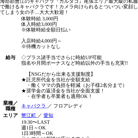
海部郡蟹江のキャバクラ『カルタゴ』尾張エリア最大級の私服
で働けるキャバクラです！カメラ向けられるとついつい変顔し
てしまう女の子…大大大歓迎！
体験時給
3,000円
体入時給3,000円
※体験時給全額日払い
入店時給4,000円～
※待機カットなし
給与
◇プラス諸手当でさらに時給UP可能
指名や月間ボーナスなど時給以外の手当も充実!!
【NSGだから出来る支援制度】
★託児所代金を当社が全額支給
・働くママの負担を軽減（お子様2名分まで）
★奨学金の返済金を当社が全面支援！
・在学者も卒業者も適用OK！
業種／
キャバクラ
／ フロアレディ
職種
エリア
蟹江町
／
愛知
19:30〜LAST
週1日～OK
1日3時間～OK