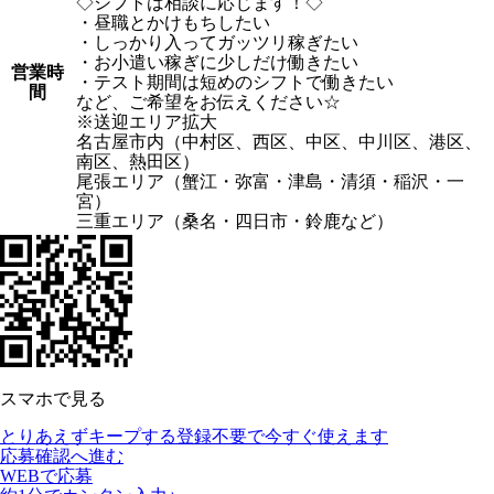
◇シフトは相談に応じます！◇
・昼職とかけもちしたい
・しっかり入ってガッツリ稼ぎたい
・お小遣い稼ぎに少しだけ働きたい
営業時
・テスト期間は短めのシフトで働きたい
間
など、ご希望をお伝えください☆
※送迎エリア拡大
名古屋市内（中村区、西区、中区、中川区、港区、
南区、熱田区）
尾張エリア（蟹江・弥富・津島・清須・稲沢・一
宮）
三重エリア（桑名・四日市・鈴鹿など）
スマホで見る
とりあえずキープする
登録不要で今すぐ使えます
応募確認へ進む
WEBで応募