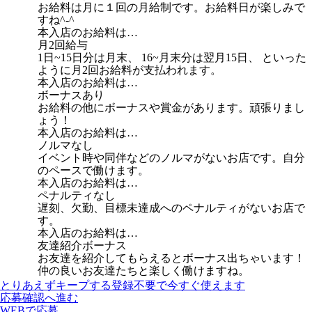
お給料は月に１回の月給制です。お給料日が楽しみで
すね^-^
本入店のお給料は…
月2回給与
1日~15日分は月末、 16~月末分は翌月15日、 といった
ように月2回お給料が支払われます。
本入店のお給料は…
ボーナスあり
お給料の他にボーナスや賞金があります。頑張りまし
ょう！
本入店のお給料は…
ノルマなし
イベント時や同伴などのノルマがないお店です。自分
のペースで働けます。
本入店のお給料は…
ペナルティなし
遅刻、欠勤、目標未達成へのペナルティがないお店で
す。
本入店のお給料は…
友達紹介ボーナス
お友達を紹介してもらえるとボーナス出ちゃいます！
仲の良いお友達たちと楽しく働けますね。
とりあえずキープする
登録不要で今すぐ使えます
応募確認へ進む
WEBで応募