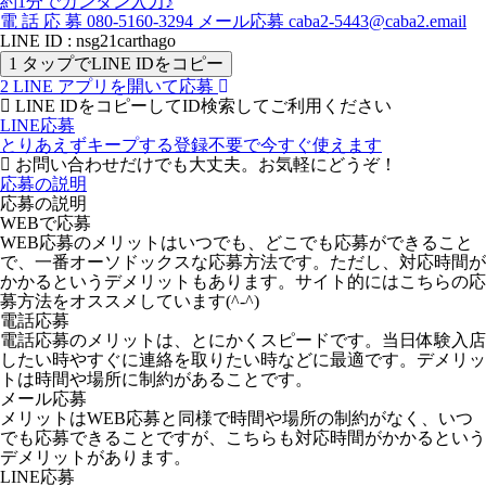
約1分でカンタン入力♪
電
話
応
募
080-5160-3294
メール応募
caba2-5443@caba2.email
LINE ID : nsg21carthago
1
タップでLINE IDをコピー
2
LINE アプリを開いて応募
LINE IDをコピーしてID検索してご利用ください
LINE応募
とりあえずキープする
登録不要で今すぐ使えます
お問い合わせだけでも大丈夫。お気軽にどうぞ！
応募の説明
応募の説明
WEBで応募
WEB応募のメリットはいつでも、どこでも応募ができること
で、一番オーソドックスな応募方法です。ただし、対応時間が
かかるというデメリットもあります。サイト的にはこちらの応
募方法をオススメしています(^-^)
電話応募
電話応募のメリットは、とにかくスピードです。当日体験入店
したい時やすぐに連絡を取りたい時などに最適です。デメリッ
トは時間や場所に制約があることです。
メール応募
メリットはWEB応募と同様で時間や場所の制約がなく、いつ
でも応募できることですが、こちらも対応時間がかかるという
デメリットがあります。
LINE応募