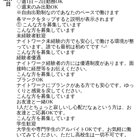
◇週1日～2日勤務OK
日
◇週末のみ出勤OK
※自由出勤制なのであなたのペースで働けます
各マークをタップすると説明が表示されます
① こんな方を募集しています
こんな方を募集しています
未経験者歓迎
ナイトワーク未経験の方でも安心して働ける環境が整
っています。誰でも最初は初めてです ^-^
こんな方を募集しています
経験者優遇
ナイトワーク経験者の方には優遇制度があります。面
接時に経歴等をお伝えください。
こんな方を募集しています
ブランクOK
ナイトワークにブランクがある方でも安心です。ゆっ
くりと感覚を戻してください。
こんな方を募集しています
お友達と一緒OK
1人だとちょっと寂しいし心配だなぁという方は、お
友達とご応募OKです。
こんな方を募集しています
学生歓迎
大学生や専門学生のアルバイトOKです。お気軽に働
いてみてください。ただし高校生は一切不可です。