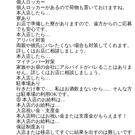
個人ロッカー
個人ロッカーがあるので荷物も置いておけますね。
本入店したら…
寮あり
お店で準備した寮がありますので、遠方からのご応募
でも安心です。
本入店したら…
アリバイ対策
両親や彼氏にバレたくない場合も対策してくれます。
詳しくはお店に相談しましょう。
本入店したら…
マイナンバー対策
家族やお昼の会社にアルバイトがバレることはありま
せん。詳しくはお店に相談しましょう。
本入店したら…
駐車場あり
行きだけ車で…、私はお酒飲まないから…、そんな方
は駐車場の利用OKです。
⑤ 本入店のお給料は…
本入店のお給料は…
入店祝い金・支度金
本入店時にはお祝い金または支度金がもらえます！
本入店のお給料は…
保証制度あり
入店または移店してすぐに結果を出すのは難しいです