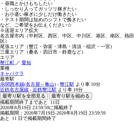
・昼職とかけもちしたい
・しっかり入ってガッツリ稼ぎたい
・お小遣い稼ぎに少しだけ働きたい
・テスト期間は短めのシフトで働きたい
など、ご希望をお伝えください☆
※送迎エリア拡大
名古屋市内（中村区、西区、中区、中川区、港区、南区、熱田
区）
尾張エリア（蟹江・弥富・津島・清須・稲沢・一宮）
三重エリア（桑名・四日市・鈴鹿など）
エリア
蟹江町
／
愛知
業種
キャバクラ
最寄駅
JR関西本線(名古屋～亀山)
-
蟹江駅
より車
10分
近鉄名古屋線
-
近鉄蟹江駅
より車
10分
最寄り駅を全部見る
最寄り駅を縮める
掲載期間終了まであと
11
日
2026年8月19日 23:59:59に掲載終了
掲載期間：2026年7月19日-2026年8月19日 23:59:59
あと
11
日で掲載期間終了