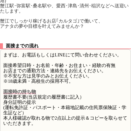
港)
蟹江駅･弥富駅･桑名駅や、愛西･津島･清州･稲沢などへ送迎い
たします。
蟹江でしっかり稼げるお店｢カルタゴ｣で働いて、
アナタの夢や目標を叶えてみませんか？
面接までの流れ
まずは、お電話もしくはLINEにて問い合わせください。
面接希望日時・お名前・年齢・お住まい・経験の有無
お店までの通勤方法・連絡先をお伝えください。
※不安な方は見学のみとお伝えください。
※18歳未満・高校生の採用不可。
面接時の持ち物
履歴書不要(当店規定の履歴書に記入）
身分証明の提示
(運転免許証・パスポート・本籍地記載の住民票保険証・学
生証など）
本人様確認が取れる物で2点以上の提示＆コピーを取らせて
いただきます。