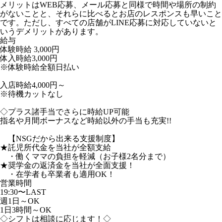
メリットはWEB応募、メール応募と同様で時間や場所の制約
がないことと、それらに比べるとお店のレスポンスも早いこと
です。ただし、すべての店舗がLINE応募に対応していないと
いうデメリットがあります。
給与
体験時給
3,000円
体入時給3,000円
※体験時給全額日払い
入店時給4,000円～
※待機カットなし
◇プラス諸手当でさらに時給UP可能
指名や月間ボーナスなど時給以外の手当も充実!!
【NSGだから出来る支援制度】
★託児所代金を当社が全額支給
・働くママの負担を軽減（お子様2名分まで）
★奨学金の返済金を当社が全面支援！
・在学者も卒業者も適用OK！
営業時間
19:30〜LAST
週1日～OK
1日3時間～OK
◇シフトは相談に応じます！◇