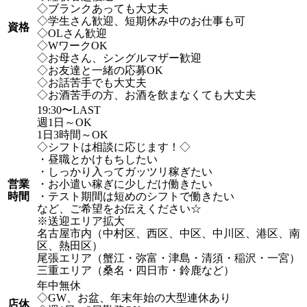
◇ブランクあっても大丈夫
◇学生さん歓迎、短期休み中のお仕事も可
資格
◇OLさん歓迎
◇WワークOK
◇お母さん、シングルマザー歓迎
◇お友達と一緒の応募OK
◇お話苦手でも大丈夫
◇お酒苦手の方、お酒を飲まなくても大丈夫
19:30〜LAST
週1日～OK
1日3時間～OK
◇シフトは相談に応じます！◇
・昼職とかけもちしたい
・しっかり入ってガッツリ稼ぎたい
営業
・お小遣い稼ぎに少しだけ働きたい
時間
・テスト期間は短めのシフトで働きたい
など、ご希望をお伝えください☆
※送迎エリア拡大
名古屋市内（中村区、西区、中区、中川区、港区、南
区、熱田区）
尾張エリア（蟹江・弥富・津島・清須・稲沢・一宮）
三重エリア（桑名・四日市・鈴鹿など）
年中無休
◇GW、お盆、年末年始の大型連休あり
店休