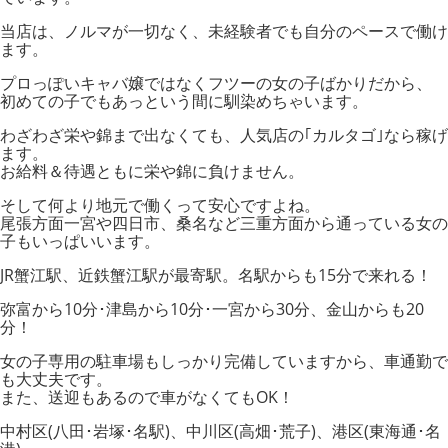
当店は、ノルマが一切なく、未経験者でも自分のペースで働け
ます。
プロっぽいキャバ嬢ではなくフツーの女の子ばかりだから、
初めての子でもあっという間に馴染めちゃいます。
わざわざ栄や錦まで出なくても、人気店の｢カルタゴ｣なら稼げ
ます。
お給料＆待遇ともに栄や錦に負けません。
そして何より地元で働くって安心ですよね。
尾張方面一宮や四日市、桑名など三重方面から通っている女の
子もいっぱいいます。
JR蟹江駅、近鉄蟹江駅が最寄駅。名駅からも15分で来れる！
弥富から10分･津島から10分･一宮から30分、金山からも20
分！
女の子専用の駐車場もしっかり完備していますから、車通勤で
も大丈夫です。
また、送迎もあるので車がなくてもOK！
中村区(八田･岩塚･名駅)、中川区(高畑･荒子)、港区(東海通･名