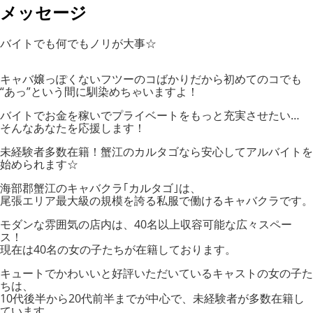
メッセージ
バイトでも何でもノリが大事☆
キャバ嬢っぽくないフツーのコばかりだから初めてのコでも
“あっ”という間に馴染めちゃいますよ！
バイトでお金を稼いでプライベートをもっと充実させたい…
そんなあなたを応援します！
未経験者多数在籍！蟹江のカルタゴなら安心してアルバイトを
始められます☆
海部郡蟹江のキャバクラ｢カルタゴ｣は、
尾張エリア最大級の規模を誇る私服で働けるキャバクラです。
モダンな雰囲気の店内は、40名以上収容可能な広々スペー
ス！
現在は40名の女の子たちが在籍しております。
キュートでかわいいと好評いただいているキャストの女の子た
ちは、
10代後半から20代前半までが中心で、未経験者が多数在籍し
ています。